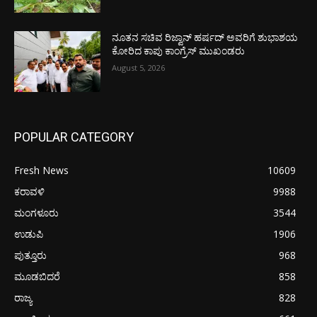
ನೂತನ ಸಚಿವ ರಿಜ್ವಾನ್ ಹರ್ಷದ್ ಅವರಿಗೆ ಶುಭಾಶಯ
ಕೋರಿದ ಕಾಪು ಕಾಂಗ್ರೆಸ್ ಮುಖಂಡರು
August 5, 2026
POPULAR CATEGORY
Fresh News
10609
ಕರಾವಳಿ
9988
ಮಂಗಳೂರು
3544
ಉಡುಪಿ
1906
ಪುತ್ತೂರು
968
ಮೂಡಬಿದರೆ
858
ರಾಜ್ಯ
828