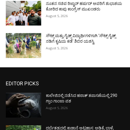
ನೂತನ ಸಚಿವ ರಿಜ್ವಾನ್ ಹರ್ಷದ್ ಅವರಿಗೆ ಶುಭಾಶಯ
ಕೋರಿದ ಕಾಪು ಕಾಂಗ್ರೆಸ್ ಮುಖಂಡರು
August 5, 2026
ಸೌಟ್ಸ್ ಮತ್ತು ಗೈಡ್ಸ್ ವಿದ್ಯಾರ್ಥಿಗಳಿಗಾಗಿ ‘ಸೌಟ್ಸ್ ಗೈಡ್ಸ್
ನಡಿಗೆ ಕೃಷಿಯ ಕಡೆ’ ಶಿಬಿರ ಯಶಸ್ವಿ
August 5, 2026
EDITOR PICKS
ಕಾಲೇಜಿನಲ್ಲಿ ನಡೆಸಿದ ಹಠಾತ್ ತಪಾಸಣೆಯಲ್ಲಿ 290
ಗ್ರಾಂ ಗಾಂಜಾ ವಶ
August 5, 2026
ದರ್ಬೆತಡ್ಕದಲ್ಲಿ ಕಾಡಾನೆ ಅಟ್ಟಹಾಸ: ಅಡಿಕೆ, ಬಾಳೆ,