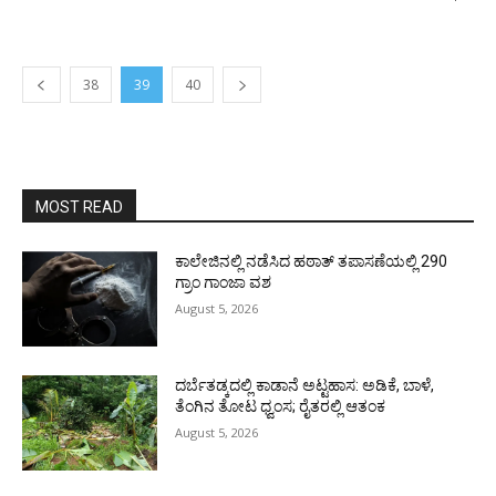
38
39
40
MOST READ
ಕಾಲೇಜಿನಲ್ಲಿ ನಡೆಸಿದ ಹಠಾತ್ ತಪಾಸಣೆಯಲ್ಲಿ 290
ಗ್ರಾಂ ಗಾಂಜಾ ವಶ
August 5, 2026
ದರ್ಬೆತಡ್ಕದಲ್ಲಿ ಕಾಡಾನೆ ಅಟ್ಟಹಾಸ: ಅಡಿಕೆ, ಬಾಳೆ,
ತೆಂಗಿನ ತೋಟ ಧ್ವಂಸ; ರೈತರಲ್ಲಿ ಆತಂಕ
August 5, 2026