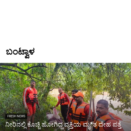
ಬಂಟ್ವಾಳ
FRESH NEWS
ನೀರಿನಲ್ಲಿ ಕೊಚ್ಚಿ ಹೋಗಿದ್ದ ವ್ಯಕ್ತಿಯ ಮೃ*ತ ದೇಹ ಪತ್ತೆ