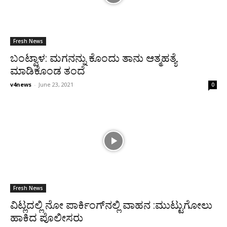
Fresh News
ಬಂಟ್ವಾಳ: ಮಗನನ್ನು ಕೊಂದು ತಾನು ಆತ್ಮಹತ್ಯೆ
ಮಾಡಿಕೊಂಡ ತಂದೆ
v4news
-
June 23, 2021
0
Fresh News
ವಿಟ್ಲದಲ್ಲಿ ನೋ ಪಾರ್ಕಿಂಗ್‌ನಲ್ಲಿ ವಾಹನ :ಮುಟ್ಟುಗೋಲು
ಹಾಕಿದ ಪೊಲೀಸರು