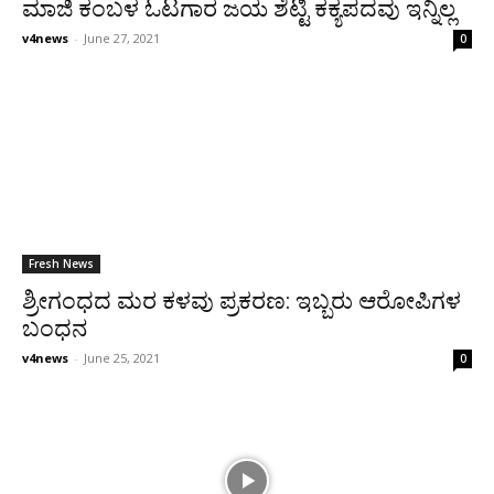
ಮಾಜಿ ಕಂಬಳ ಓಟಗಾರ ಜಯ ಶೆಟ್ಟಿ ಕಕ್ಯಪದವು ಇನ್ನಿಲ್ಲ
v4news
-
June 27, 2021
0
Fresh News
ಶ್ರೀಗಂಧದ ಮರ ಕಳವು ಪ್ರಕರಣ: ಇಬ್ಬರು ಆರೋಪಿಗಳ
ಬಂಧನ
v4news
-
June 25, 2021
0