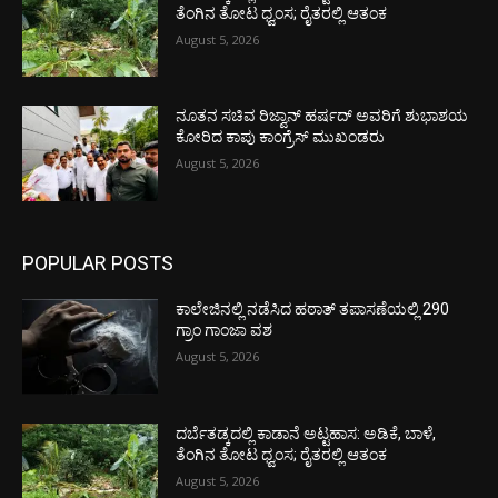
ತೆಂಗಿನ ತೋಟ ಧ್ವಂಸ; ರೈತರಲ್ಲಿ ಆತಂಕ
August 5, 2026
ನೂತನ ಸಚಿವ ರಿಜ್ವಾನ್ ಹರ್ಷದ್ ಅವರಿಗೆ ಶುಭಾಶಯ
ಕೋರಿದ ಕಾಪು ಕಾಂಗ್ರೆಸ್ ಮುಖಂಡರು
August 5, 2026
POPULAR POSTS
ಕಾಲೇಜಿನಲ್ಲಿ ನಡೆಸಿದ ಹಠಾತ್ ತಪಾಸಣೆಯಲ್ಲಿ 290
ಗ್ರಾಂ ಗಾಂಜಾ ವಶ
August 5, 2026
ದರ್ಬೆತಡ್ಕದಲ್ಲಿ ಕಾಡಾನೆ ಅಟ್ಟಹಾಸ: ಅಡಿಕೆ, ಬಾಳೆ,
ತೆಂಗಿನ ತೋಟ ಧ್ವಂಸ; ರೈತರಲ್ಲಿ ಆತಂಕ
August 5, 2026