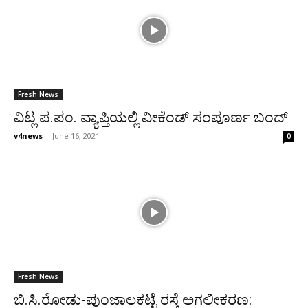
Fresh News
ವಿಟ್ಲ ಪ.ಪಂ. ವ್ಯಾಪ್ತಿಯಲ್ಲಿ ವೀಕೆಂಡ್ ಸಂಪೂರ್ಣ ಬಂದ್
v4news
-
June 16, 2021
0
Fresh News
ಬಿ.ಸಿ.ರೋಡು-ಪುಂಜಾಲಕಟ್ಟೆ ರಸ್ತೆ ಅಗಲೀಕರಣ: