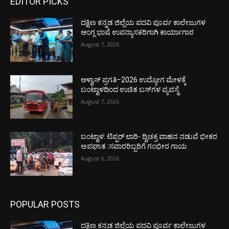
EDITOR PICKS
ದಕ್ಷಿಣ ಕನ್ನಡ ಜಿಲ್ಲೆಯ ಪದವಿ ಪೂರ್ವ ಕಾಲೇಜುಗಳ
ಆಂಗ್ಲ ಭಾಷೆ ಉಪನ್ಯಾಸಕರಿಗಾಗಿ ಕಾರ್ಯಾಗಾರ
August 7, 2026
ಆಳ್ವಾಸ್ ಪ್ರಗತಿ–2026 ಉದ್ಯೋಗ ಮೇಳಕ್ಕೆ
ಬಂಟ್ವಾಳದಿಂದ ಉಚಿತ ಬಸ್‌ಗಳ ವ್ಯವಸ್ಥೆ
August 7, 2026
ಬಂಟ್ವಾಳ: ಟಿಪ್ಪರ್ ಲಾರಿ- ದ್ವಿಚಕ್ರ ವಾಹನ ನಡುವೆ ಭೀಕರ
ಅಪಘಾತ :ಸವಾರರಿಬ್ಬರಿಗೆ ಗಂಭೀರ ಗಾಯ
August 6, 2026
POPULAR POSTS
ದಕ್ಷಿಣ ಕನ್ನಡ ಜಿಲ್ಲೆಯ ಪದವಿ ಪೂರ್ವ ಕಾಲೇಜುಗಳ