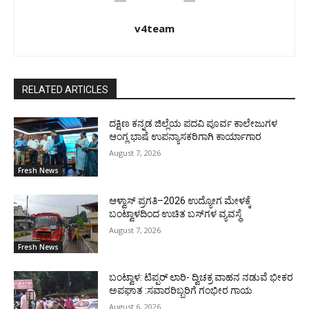
v4team
RELATED ARTICLES
ದಕ್ಷಿಣ ಕನ್ನಡ ಜಿಲ್ಲೆಯ ಪದವಿ ಪೂರ್ವ ಕಾಲೇಜುಗಳ
ಆಂಗ್ಲ ಭಾಷೆ ಉಪನ್ಯಾಸಕರಿಗಾಗಿ ಕಾರ್ಯಾಗಾರ
August 7, 2026
Fresh News
ಆಳ್ವಾಸ್ ಪ್ರಗತಿ–2026 ಉದ್ಯೋಗ ಮೇಳಕ್ಕೆ
ಬಂಟ್ವಾಳದಿಂದ ಉಚಿತ ಬಸ್‌ಗಳ ವ್ಯವಸ್ಥೆ
August 7, 2026
Fresh News
ಬಂಟ್ವಾಳ: ಟಿಪ್ಪರ್ ಲಾರಿ- ದ್ವಿಚಕ್ರ ವಾಹನ ನಡುವೆ ಭೀಕರ
ಅಪಘಾತ :ಸವಾರರಿಬ್ಬರಿಗೆ ಗಂಭೀರ ಗಾಯ
August 6, 2026