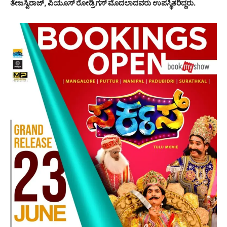
ತೇಜಸ್ವಿರಾಜ್, ಪಿಯೂಸ್ ರೋಡ್ರಿಗಸ್ ಮೊದಲಾದವರು ಉಪಸ್ಥಿತರಿದ್ದರು.