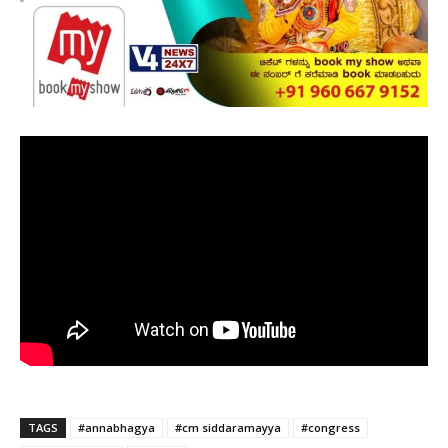
TAGS
#annabhagya
#cm siddaramayya
#congress