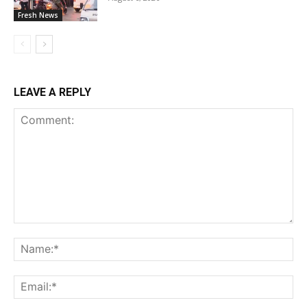
Fresh News
LEAVE A REPLY
Comment:
Na
Ema