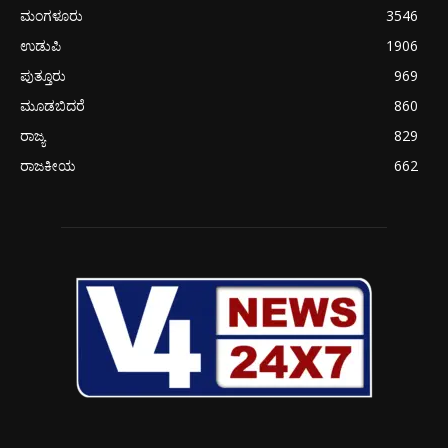
ಮಂಗಳೂರು
3546
ಉಡುಪಿ
1906
ಪುತ್ತೂರು
969
ಮೂಡಬಿದರೆ
860
ರಾಜ್ಯ
829
ರಾಜಕೀಯ
662