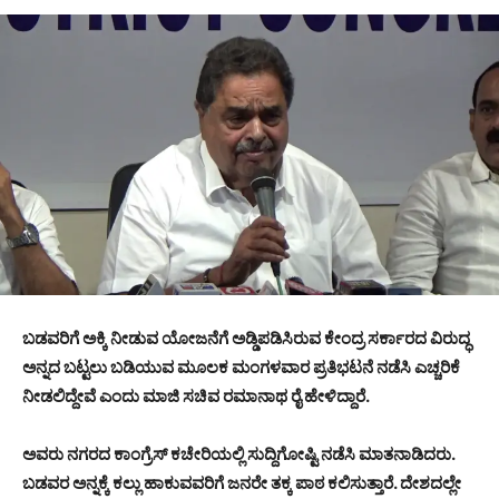
ಬಡವರಿಗೆ ಅಕ್ಕಿ ನೀಡುವ ಯೋಜನೆಗೆ ಅಡ್ಡಿಪಡಿಸಿರುವ ಕೇಂದ್ರ ಸರ್ಕಾರದ ವಿರುದ್ಧ
ಅನ್ನದ ಬಟ್ಟಲು ಬಡಿಯುವ ಮೂಲಕ ಮಂಗಳವಾರ ಪ್ರತಿಭಟನೆ ನಡೆಸಿ ಎಚ್ಚರಿಕೆ
ನೀಡಲಿದ್ದೇವೆ ಎಂದು ಮಾಜಿ ಸಚಿವ ರಮಾನಾಥ ರೈ ಹೇಳಿದ್ದಾರೆ.
ಅವರು ನಗರದ ಕಾಂಗ್ರೆಸ್ ಕಚೇರಿಯಲ್ಲಿ ಸುದ್ದಿಗೋಷ್ಟಿ ನಡೆಸಿ ಮಾತನಾಡಿದರು.
ಬಡವರ ಅನ್ನಕ್ಕೆ ಕಲ್ಲು ಹಾಕುವವರಿಗೆ ಜನರೇ ತಕ್ಕ ಪಾಠ ಕಲಿಸುತ್ತಾರೆ. ದೇಶದಲ್ಲೇ