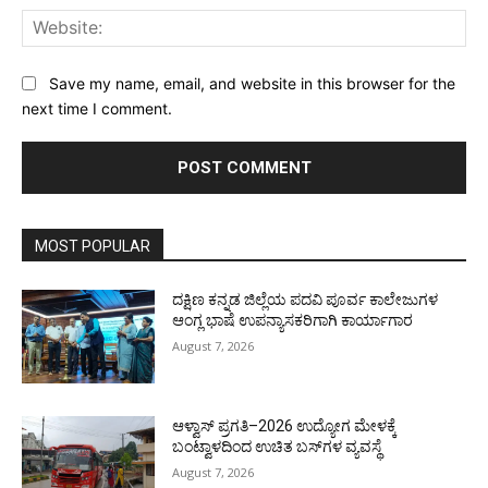
Web
Save my name, email, and website in this browser for the
next time I comment.
MOST POPULAR
ದಕ್ಷಿಣ ಕನ್ನಡ ಜಿಲ್ಲೆಯ ಪದವಿ ಪೂರ್ವ ಕಾಲೇಜುಗಳ
ಆಂಗ್ಲ ಭಾಷೆ ಉಪನ್ಯಾಸಕರಿಗಾಗಿ ಕಾರ್ಯಾಗಾರ
August 7, 2026
ಆಳ್ವಾಸ್ ಪ್ರಗತಿ–2026 ಉದ್ಯೋಗ ಮೇಳಕ್ಕೆ
ಬಂಟ್ವಾಳದಿಂದ ಉಚಿತ ಬಸ್‌ಗಳ ವ್ಯವಸ್ಥೆ
August 7, 2026