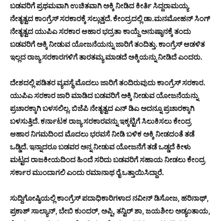
ಬಡವರಿಗೆ ಪ್ರಥಮವಾಗಿ ಉಚಿತವಾಗಿ ಅಕ್ಕಿ ನೀಡಿದ ಕೀರ್ತಿ ಸಿದ್ದರಾಮಯ್ಯ
ನೇತೃತ್ವದ ಕಾಂಗ್ರೆಸ್ ಸರಕಾರಕ್ಕೆ ಸಲ್ಲುತ್ತದೆ. ಕೇಂದ್ರದಲ್ಲಿ ಡಾ.ಮನಮೋಹನ್ ಸಿಂಗ್
ನೇತೃತ್ವದ ಯುಪಿಎ ಸರಕಾರ ಆಹಾರ ಭದ್ರತಾ ಕಾಯ್ದೆ ಅನುಷ್ಠಾನಕ್ಕೆ ತಂದು
ಬಡವರಿಗೆ ಅಕ್ಕಿ ನೀಡುವ ಯೋಜನೆಯನ್ನು ಜಾರಿಗೆ ತಂದಿತ್ತು. ಕಾಂಗ್ರೆಸ್ ಆಡಳಿತ
ಇಲ್ಲದ ರಾಜ್ಯ ಸರಕಾರಗಳಿಗೆ ತಾರತಮ್ಯ ಮಾಡದೆ ಅಕ್ಕಿಯನ್ನು ನೀಡಿದೆ ಎಂದರು.
ದೇಶದಲ್ಲಿ ಪಡಿತರ ವ್ಯವಸ್ಥೆ ಮೊದಲು ಜಾರಿಗೆ ತಂದಿರುವುದು ಕಾಂಗ್ರೆಸ್ ಸರಕಾರ.
ಯುಪಿಎ ಸರಕಾರ ಜಾರಿ ಮಾಡಿದ ಬಡವರಿಗೆ ಅಕ್ಕಿ ನೀಡುವ ಯೋಜನೆಯನ್ನು
ಪ್ರಚಾರಕ್ಕಾಗಿ ಬಳಸಲಿಲ್ಲ. ಬಿಜೆಪಿ ನೇತೃತ್ವದ ಎನ್ ಡಿಎ ಅದನ್ನೂ ಪ್ರಚಾರಕ್ಕಾಗಿ
ಬಳಸುತ್ತಿದೆ. ಕರ್ನಾಟಕ ರಾಜ್ಯ ಸರಕಾರವನ್ನು ಇಕ್ಕಟ್ಟಿಗೆ ಸಿಲುಕಿಸಲು ಕೇಂದ್ರ
ಆಹಾರ ನಿಗಮದಿಂದ ಮೊದಲು ಭರವಸೆ ನೀಡಿ ಬಳಿಕ ಅಕ್ಕಿ ನೀಡದಂತೆ ತಡೆ
ಒಡ್ಡಿದೆ. ಇನ್ನಾದರೂ ಬಡವರ ಅನ್ನ ನೀಡುವ ಯೋಜನೆಗೆ ತಡೆ ಒಡ್ಡದೆ ಕೀಳು
ಮಟ್ಟದ ರಾಜಕೀಯದಿಂದ ಹಿಂದೆ ಸರಿದು ಬಡವರಿಗೆ ಸಹಾಯ ನೀಡಲು ಕೇಂದ್ರ
ಸರ್ಕಾರ ಮುಂದಾಗಲಿ ಎಂದು ರಮಾನಾಥ ರೈ ಒತ್ತಾಯಿಸಿದ್ದಾರೆ.
ಸುದ್ದಿಗೋಷ್ಠಿಯಲ್ಲಿ ಕಾಂಗ್ರೆಸ್ ಪದಾಧಿಕಾರಿಗಳಾದ ನವೀನ್ ಡಿಸೋಜ, ಹರಿನಾಥ್,
ಪ್ರಕಾಶ್ ಸಾಲ್ಯಾನ್, ಬೇಬಿ ಕುಂದರ್, ಅಪ್ಪಿ, ತನ್ವಿರ್ ಶಾ, ಜಯಶೀಲ ಅಡ್ಯಂತಾಯ,