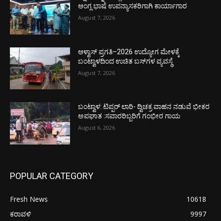
ಆಂಗ್ಲ ಭಾಷೆ ಉಪನ್ಯಾಸಕರಿಗಾಗಿ ಕಾರ್ಯಾಗಾರ
August 7, 2026
ಆಳ್ವಾಸ್ ಪ್ರಗತಿ–2026 ಉದ್ಯೋಗ ಮೇಳಕ್ಕೆ
ಬಂಟ್ವಾಳದಿಂದ ಉಚಿತ ಬಸ್‌ಗಳ ವ್ಯವಸ್ಥೆ
August 7, 2026
ಬಂಟ್ವಾಳ: ಟಿಪ್ಪರ್ ಲಾರಿ- ದ್ವಿಚಕ್ರ ವಾಹನ ನಡುವೆ ಭೀಕರ
ಅಪಘಾತ :ಸವಾರರಿಬ್ಬರಿಗೆ ಗಂಭೀರ ಗಾಯ
August 6, 2026
POPULAR CATEGORY
Fresh News
10618
ಕರಾವಳಿ
9997