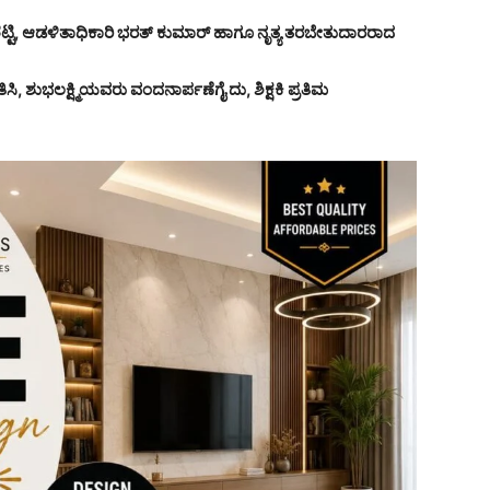
ಶೆಟ್ಟಿ, ಆಡಳಿತಾಧಿಕಾರಿ ಭರತ್ ಕುಮಾರ್ ಹಾಗೂ ನೃತ್ಯ ತರಬೇತುದಾರರಾದ
ತಿಸಿ, ಶುಭಲಕ್ಷ್ಮಿಯವರು ವಂದನಾರ್ಪಣೆಗೈ ದು, ಶಿಕ್ಷಕಿ ಪ್ರತಿಮ