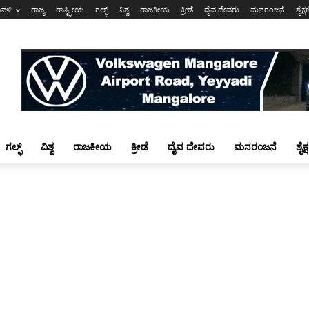
ಾವಳಿ
ರಾಜ್ಯ
ರಾಷ್ಟ್ರೀಯ
ಗಲ್ಫ್
ವಿಶ್ವ
ರಾಜಕೀಯ
ಕ್ರೀಡೆ
ದೈವ ದೇವರು
ಮನರಂಜನೆ
ಶೈಕ್
ಗಲ್ಫ್
ವಿಶ್ವ
ರಾಜಕೀಯ
ಕ್ರೀಡೆ
ದೈವ ದೇವರು
ಮನರಂಜನೆ
ಶೈಕ