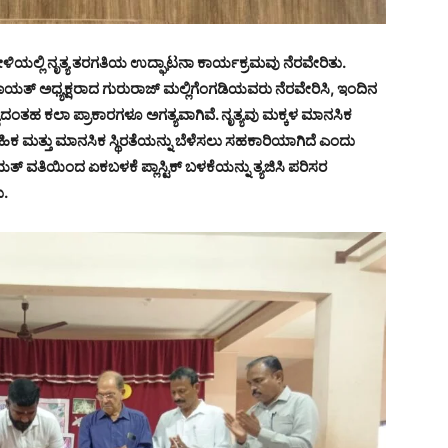
ಿಗೋಳಿಯಲ್ಲಿ ನೃತ್ಯ ತರಗತಿಯ ಉದ್ಘಾಟನಾ ಕಾರ್ಯಕ್ರಮವು ನೆರವೇರಿತು.
ಯತ್ ಅಧ್ಯಕ್ಷರಾದ ಗುರುರಾಜ್ ಮಲ್ಲಿಗೆಂಗಡಿಯವರು ನೆರವೇರಿಸಿ, ಇಂದಿನ
ನೃತ್ಯದಂತಹ ಕಲಾ ಪ್ರಾಕಾರಗಳೂ ಅಗತ್ಯವಾಗಿವೆ. ನೃತ್ಯವು ಮಕ್ಕಳ ಮಾನಸಿಕ
 ,ದೈಹಿಕ ಮತ್ತು ಮಾನಸಿಕ ಸ್ಥಿರತೆಯನ್ನು ಬೆಳೆಸಲು ಸಹಕಾರಿಯಾಗಿದೆ ಎಂದು
ತ್ ವತಿಯಿಂದ ಏಕಬಳಕೆ ಪ್ಲಾಸ್ಟಿಕ್ ಬಳಕೆಯನ್ನು ತ್ಯಜಿಸಿ ಪರಿಸರ
ು.