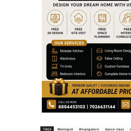
TAGS
#kinnigoli
#mangalore
dance class