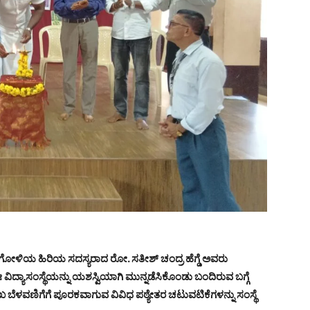
ಿನ್ನಿಗೋಳಿಯ ಹಿರಿಯ ಸದಸ್ಯರಾದ ರೋ. ಸತೀಶ್ ಚಂದ್ರ ಹೆಗ್ಡೆ ಅವರು
ದ್ಯಾಸಂಸ್ಥೆಯನ್ನು ಯಶಸ್ವಿಯಾಗಿ ಮುನ್ನಡೆಸಿಕೊಂಡು ಬಂದಿರುವ ಬಗ್ಗೆ
ಖ ಬೆಳವಣಿಗೆಗೆ ಪೂರಕವಾಗುವ ವಿವಿಧ ಪಠ್ಯೇತರ ಚಟುವಟಿಕೆಗಳನ್ನು ಸಂಸ್ಥೆ