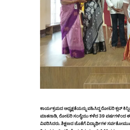
ಕಾರ್ಯಕ್ರಮದ ಅಧ್ಯಕ್ಷತೆಯನ್ನು ವಹಿಸಿದ್ದ ರೋಟರಿ ಕ್ಲಬ್ ಕ
ಮಾತನಾಡಿ, ರೋಟರಿ ಸಂಸ್ಥೆಯು ಕಳೆದ 39 ವರ್ಷಗಳಿಂದ ಈ ವಿ
ವಿವರಿಸಿದರು. ಶಿಕ್ಷಣದ ಜೊತೆಗೆ ವಿದ್ಯಾರ್ಥಿಗಳ ಸರ್ವತೋಮು