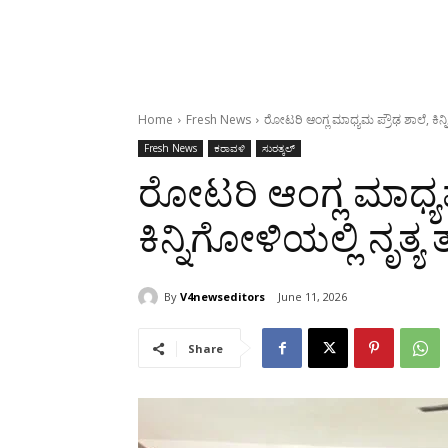
Home
Fresh News
ರೋಟರಿ ಆಂಗ್ಲ ಮಾಧ್ಯಮ ಪ್ರೌಢ ಶಾಲೆ, ಕಿನ್ನ
Fresh News
ಕರಾವಳಿ
ಸುರತ್ಕಲ್
ರೋಟರಿ ಆಂಗ್ಲ ಮಾಧ್ಯಮ
ಕಿನ್ನಿಗೋಳಿಯಲ್ಲಿ ನೃತ್
By
V4newseditors
June 11, 2026
Share