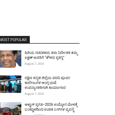
MOST POPULAR
ಹಿರಿಯ ನಾಟಕಕಾರ, ಕಲಾ ನಿರ್ದೇಶಕ ತಮ್ಮ
ಲಕ್ಷಣ್ ಅವರಿಗೆ “ತೌಳವ ಪ್ರಶಸ್ತಿ”
August 7, 2026
ದಕ್ಷಿಣ ಕನ್ನಡ ಜಿಲ್ಲೆಯ ಪದವಿ ಪೂರ್ವ
ಕಾಲೇಜುಗಳ ಆಂಗ್ಲ ಭಾಷೆ
ಉಪನ್ಯಾಸಕರಿಗಾಗಿ ಕಾರ್ಯಾಗಾರ
August 7, 2026
ಆಳ್ವಾಸ್ ಪ್ರಗತಿ–2026 ಉದ್ಯೋಗ ಮೇಳಕ್ಕೆ
ಬಂಟ್ವಾಳದಿಂದ ಉಚಿತ ಬಸ್‌ಗಳ ವ್ಯವಸ್ಥೆ