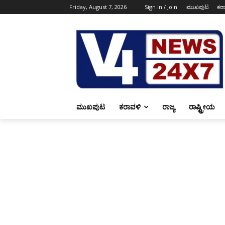
Friday, August 7, 2026
Sign in / Join
ಮುಖಪುಟ
ಕರ
ಮುಖಪುಟ
ಕರಾವಳಿ
ರಾಜ್ಯ
ರಾಷ್ಟ್ರೀಯ