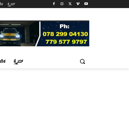
ಷಣಿಕ
ಕ್ರೈಮ್
್ಷಣಿಕ
ಕ್ರೈಮ್