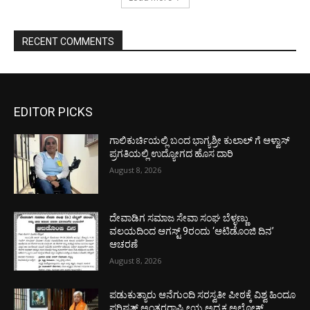
RECENT COMMENTS
EDITOR PICKS
ಗಾಲಿಕುರ್ಚಿಯಲ್ಲಿ ಬಂದ ಭಾಗ್ಯಶ್ರೀ ಕುಲಾಲ್ ಗೆ ಆಳ್ವಾಸ್
ಪ್ರಗತಿಯಲ್ಲಿ ಉದ್ಯೋಗದ ಹೊಸ ದಾರಿ
August 8, 2026
ದೇವಾಡಿಗ ಸಮಾಜ ಸೇವಾ ಸಂಘ ಬೆಳ್ಳಣ್ಣು
ವಲಯದಿಂದ ಆಗಸ್ಟ್ 9ರಂದು ‘ಆಟಿಡೊಂಜಿ ದಿನ’
ಆಚರಣೆ
August 8, 2026
ಪಡುಕುತ್ಯಾರು ಆನೆಗುಂದಿ ಸರಸ್ವತೀ ಪೀಠಕ್ಕೆ ವಿಶ್ವ ಹಿಂದೂ
ಪರಿಷತ್ ಅಂತರರಾಷ್ಟ್ರೀಯ ಅಧ್ಯಕ್ಷ ಅಲೋಕ್