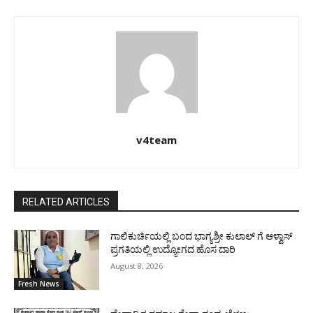
v4team
RELATED ARTICLES
ಗಾಲಿಕುರ್ಚಿಯಲ್ಲಿ ಬಂದ ಭಾಗ್ಯಶ್ರೀ ಕುಲಾಲ್ ಗೆ ಆಳ್ವಾಸ್
ಪ್ರಗತಿಯಲ್ಲಿ ಉದ್ಯೋಗದ ಹೊಸ ದಾರಿ
August 8, 2026
Fresh News