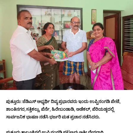
ಪುತ್ತೂರು: ಜೆಡಿಎಸ್ ಅಭ್ಯರ್ಥಿ ದಿವ್ಯ ಪ್ರಭಾರವರು ಇಂದು ಉಪ್ಪಿನಂಗಡಿ ಪೇಟೆ,
ಶಾಂತಿನಗರ,ಸತ್ತಿಕಲ್ಲು, ಪೆರ್ನೆ, ಹಿರೇಬಂಡಾಡಿ, ಅಡೆಕಲ್, ಪೆರಿಯಡ್ಕದಲ್ಲಿ
ಸಾರ್ವಜನಿಕ ಭಾಷಣ ನಡೆಸಿ ಭರ್ಜರಿ ಮತ ಪ್ರಚಾರ ನಡೆಸಿದರು.
ಪುತ್ತೂರು ತಾಲೂಕಿನಲ್ಲಿ ಉಪ್ಪಿನಂಗಡಿ ಪಟ್ಟಣವು ಅತೀ ವೇಗವಾಗಿ