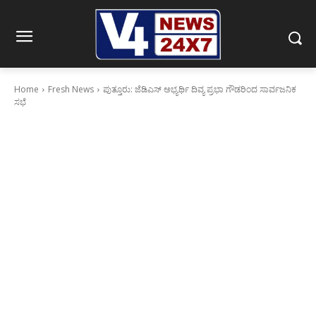
Home
Fresh News
ಪುತ್ತೂರು: ಜೆಡಿಎಸ್ ಅಭ್ಯರ್ಥಿ ದಿವ್ಯ ಪ್ರಭಾ ಗೌಡರಿಂದ ಸಾರ್ವಜನಿಕ
ಸಭೆ