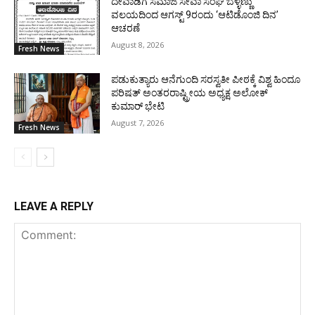
ದೇವಾಡಿಗ ಸಮಾಜ ಸೇವಾ ಸಂಘ ಬೆಳ್ಳಣ್ಣು
ವಲಯದಿಂದ ಆಗಸ್ಟ್ 9ರಂದು ‘ಆಟಿಡೊಂಜಿ ದಿನ’
ಆಚರಣೆ
August 8, 2026
Fresh News
ಪಡುಕುತ್ಯಾರು ಆನೆಗುಂದಿ ಸರಸ್ವತೀ ಪೀಠಕ್ಕೆ ವಿಶ್ವ ಹಿಂದೂ
ಪರಿಷತ್ ಅಂತರರಾಷ್ಟ್ರೀಯ ಅಧ್ಯಕ್ಷ ಅಲೋಕ್
ಕುಮಾರ್ ಭೇಟಿ
August 7, 2026
Fresh News
LEAVE A REPLY