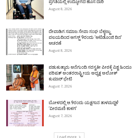
ಪ್ರಗತಿಯಲ್ಲಿ ಉದ್ಯೋಗದ ಹೊಸ ದಾರಿ
August 8, 2026
ದೇವಾಡಿಗ ಸಮಾಜ ಸೇವಾ ಸಂಘ ಬೆಳ್ಳಣ್ಣು
ವಲಯದಿಂದ ಆಗಸ್ಟ್ 9ರಂದು ‘ಆಟಿಡೊಂಜಿ ದಿನ’
ಆಚರಣೆ
August 8, 2026
ಪಡುಕುತ್ಯಾರು ಆನೆಗುಂದಿ ಸರಸ್ವತೀ ಪೀಠಕ್ಕೆ ವಿಶ್ವ ಹಿಂದೂ
ಪರಿಷತ್ ಅಂತರರಾಷ್ಟ್ರೀಯ ಅಧ್ಯಕ್ಷ ಅಲೋಕ್
ಕುಮಾರ್ ಭೇಟಿ
August 7, 2026
ಬೋಳದಲ್ಲಿ ಆ.9ರಂದು ಯಕ್ಷಗಾನ ತಾಳಮದ್ದಳೆ
‘ವೀರಮಣಿ ಕಾಳಗ’
August 7, 2026
Load more