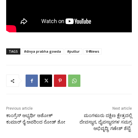
TAGS
#divya prabha gowda
#puttur
V4News
Previous article
Next article
ಕಾಂಗ್ರೆಸ್ ಅಭ್ಯರ್ಥಿ ಅಶೋಕ್
ಮಂಗಳೂರು ದಕ್ಷಿಣ ಕ್ಷೇತ್ರದಲ್ಲಿ
ಕುಮಾರ್ ರೈ ಅವರಿಂದ ರೋಡ್ ಶೋ
ದೇವಸ್ಥಾನ, ದೈವಸ್ಥಾನಗಳ ಸಮಗ್ರ
ಅಭಿವೃದ್ಧಿ: ಗಣೇಶ್ ಶೆಟ್ಟಿ