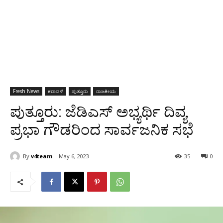
Fresh News
ಕರಾವಳಿ
ಪುತ್ತೂರು
ರಾಜಕೀಯ
ಪುತ್ತೂರು: ಜೆಡಿಎಸ್ ಅಭ್ಯರ್ಥಿ ದಿವ್ಯ
ಪ್ರಭಾ ಗೌಡರಿಂದ ಸಾರ್ವಜನಿಕ ಸಭೆ
By
v4team
May 6, 2023
35
0