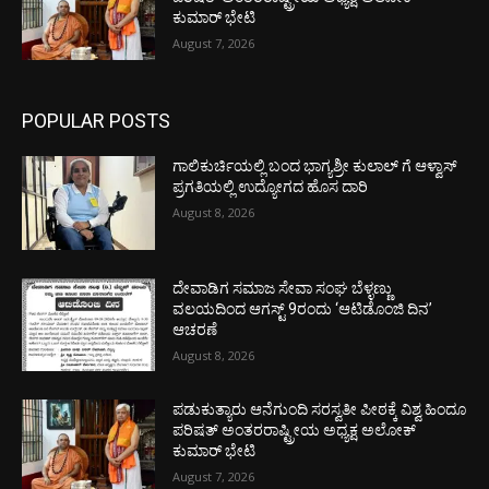
ಕುಮಾರ್ ಭೇಟಿ
August 7, 2026
POPULAR POSTS
ಗಾಲಿಕುರ್ಚಿಯಲ್ಲಿ ಬಂದ ಭಾಗ್ಯಶ್ರೀ ಕುಲಾಲ್ ಗೆ ಆಳ್ವಾಸ್
ಪ್ರಗತಿಯಲ್ಲಿ ಉದ್ಯೋಗದ ಹೊಸ ದಾರಿ
August 8, 2026
ದೇವಾಡಿಗ ಸಮಾಜ ಸೇವಾ ಸಂಘ ಬೆಳ್ಳಣ್ಣು
ವಲಯದಿಂದ ಆಗಸ್ಟ್ 9ರಂದು ‘ಆಟಿಡೊಂಜಿ ದಿನ’
ಆಚರಣೆ
August 8, 2026
ಪಡುಕುತ್ಯಾರು ಆನೆಗುಂದಿ ಸರಸ್ವತೀ ಪೀಠಕ್ಕೆ ವಿಶ್ವ ಹಿಂದೂ
ಪರಿಷತ್ ಅಂತರರಾಷ್ಟ್ರೀಯ ಅಧ್ಯಕ್ಷ ಅಲೋಕ್
ಕುಮಾರ್ ಭೇಟಿ
August 7, 2026