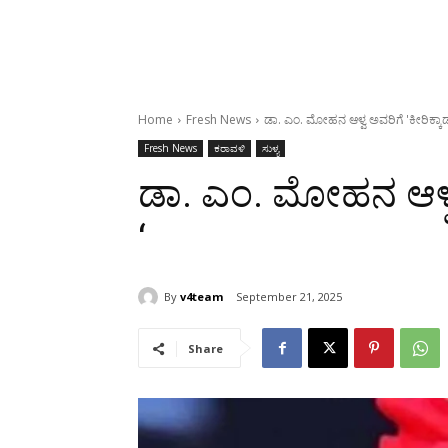
Home
Fresh News
ಡಾ. ಎಂ. ಮೋಹನ ಆಳ್ವ ಅವರಿಗೆ 'ಕೀರಿಕ್ಕಾಡು ಪ
Fresh News
ಕರಾವಳಿ
ಸುಳ್ಯ
ಡಾ. ಎಂ. ಮೋಹನ ಆಳ್ವ ಅವ
‘
By
v4team
September 21, 2025
Share