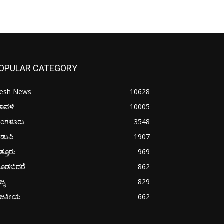
OPULAR CATEGORY
resh News
10628
ರಾವಳಿ
10005
ಂಗಳೂರು
3548
ಡುಪಿ
1907
ತ್ತೂರು
969
ೂಡಬಿದರೆ
862
ಜ್ಯ
829
ಾಜಕೀಯ
662