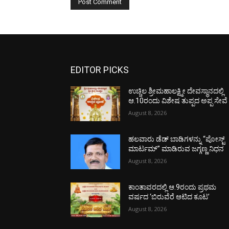
EDITOR PICKS
ಉಚ್ಚಿಲ ಶ್ರೀಮಹಾಲಕ್ಷ್ಮೀ ದೇವಸ್ಥಾನದಲ್ಲಿ
ಆ.10ರಂದು ವಿಶೇಷ ತುಪ್ಪದ ಅಪ್ಪ ಸೇವೆ
August 8, 2026
ಹಲವಾರು ಡೆಡ್ ಬಾಡಿಗಳನ್ನು “ಪೋಸ್ಟ್
ಮಾರ್ಟಮ್” ಮಾಡಿರುವ ಜಗ್ಗಣ್ಣ ನಿಧನ
August 8, 2026
ಕಾಂತಾವರದಲ್ಲಿ ಆ.9ರಂದು ಪ್ರಥಮ
ವರ್ಷದ ‘ಬಿರುವೆರೆ ಆಟಿದ ಕೂಟ’
August 8, 2026