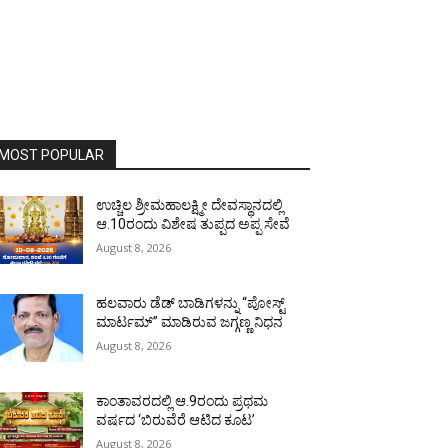
MOST POPULAR
ಉಚ್ಚಿಲ ಶ್ರೀಮಹಾಲಕ್ಷ್ಮೀ ದೇವಸ್ಥಾನದಲ್ಲಿ
ಆ.10ರಂದು ವಿಶೇಷ ತುಪ್ಪದ ಅಪ್ಪ ಸೇವೆ
August 8, 2026
ಹಲವಾರು ಡೆಡ್ ಬಾಡಿಗಳನ್ನು “ಪೋಸ್ಟ್
ಮಾರ್ಟಮ್” ಮಾಡಿರುವ ಜಗ್ಗಣ್ಣ ನಿಧನ
August 8, 2026
ಕಾಂತಾವರದಲ್ಲಿ ಆ.9ರಂದು ಪ್ರಥಮ
ವರ್ಷದ ‘ಬಿರುವೆರೆ ಆಟಿದ ಕೂಟ’
August 8, 2026