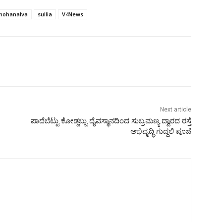
mohanalva
sullia
V4News
Next article
ಪಾದೆಬೆಟ್ಟು ಕೋಡ್ದಬ್ಬು ದೈವಸ್ಥಾನದಿಂದ ಸುಬ್ರಮಣ್ಯ ದ್ವಾರದ ರಸ್ತೆ
ಅಭಿವೃದ್ಧಿ ಗುದ್ದಲಿ ಪೂಜೆ