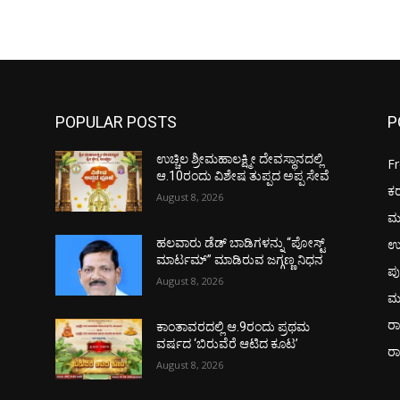
POPULAR POSTS
P
ಉಚ್ಚಿಲ ಶ್ರೀಮಹಾಲಕ್ಷ್ಮೀ ದೇವಸ್ಥಾನದಲ್ಲಿ
F
ಆ.10ರಂದು ವಿಶೇಷ ತುಪ್ಪದ ಅಪ್ಪ ಸೇವೆ
ಕ
August 8, 2026
ಮ
ಉ
ಹಲವಾರು ಡೆಡ್ ಬಾಡಿಗಳನ್ನು “ಪೋಸ್ಟ್
ಮಾರ್ಟಮ್” ಮಾಡಿರುವ ಜಗ್ಗಣ್ಣ ನಿಧನ
ಪು
August 8, 2026
ಮ
ರಾ
ಕಾಂತಾವರದಲ್ಲಿ ಆ.9ರಂದು ಪ್ರಥಮ
ವರ್ಷದ ‘ಬಿರುವೆರೆ ಆಟಿದ ಕೂಟ’
ರ
August 8, 2026