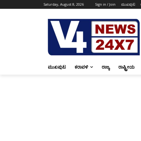
Saturday, August 8, 2026
Sign in / Join
ಮುಖಪುಟ
ಮುಖಪುಟ
ಕರಾವಳಿ
ರಾಜ್ಯ
ರಾಷ್ಟ್ರೀಯ