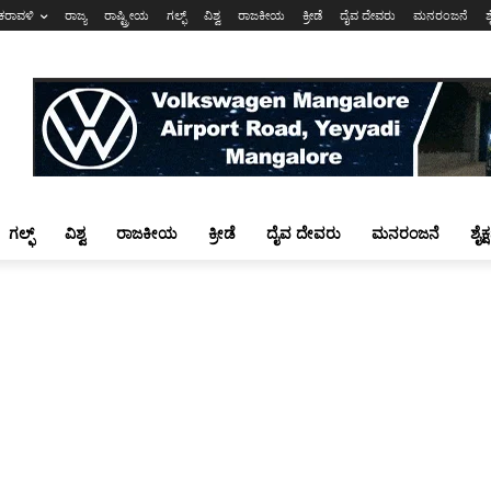
ಕರಾವಳಿ
ರಾಜ್ಯ
ರಾಷ್ಟ್ರೀಯ
ಗಲ್ಫ್
ವಿಶ್ವ
ರಾಜಕೀಯ
ಕ್ರೀಡೆ
ದೈವ ದೇವರು
ಮನರಂಜನೆ
ಶ
ಗಲ್ಫ್
ವಿಶ್ವ
ರಾಜಕೀಯ
ಕ್ರೀಡೆ
ದೈವ ದೇವರು
ಮನರಂಜನೆ
ಶೈಕ