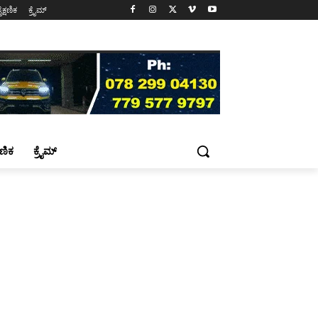
ೈಕ್ಷಣಿಕ
ಕ್ರೈಮ್
್ಷಣಿಕ
ಕ್ರೈಮ್