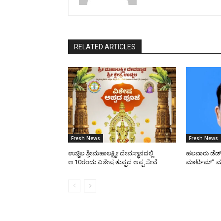
RELATED ARTICLES
Fresh News
Fresh News
ಉಚ್ಚಿಲ ಶ್ರೀಮಹಾಲಕ್ಷ್ಮೀ ದೇವಸ್ಥಾನದಲ್ಲಿ
ಹಲವಾರು ಡೆಡ್ 
ಆ.10ರಂದು ವಿಶೇಷ ತುಪ್ಪದ ಅಪ್ಪ ಸೇವೆ
ಮಾರ್ಟಮ್” ಮಾ