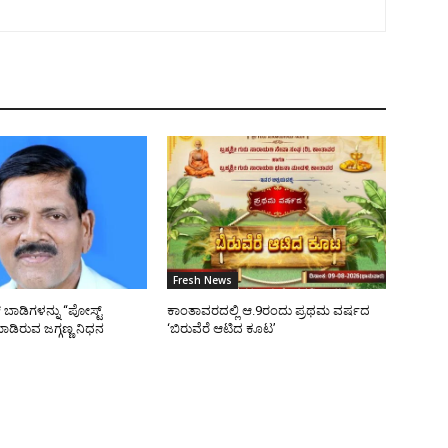
Fresh News
ಬಾಡಿಗಳನ್ನು “ಪೋಸ್ಟ್
ಕಾಂತಾವರದಲ್ಲಿ ಆ.9ರಂದು ಪ್ರಥಮ ವರ್ಷದ
ಡಿರುವ ಜಗ್ಗಣ್ಣ ನಿಧನ
‘ಬಿರುವೆರೆ ಆಟಿದ ಕೂಟ’