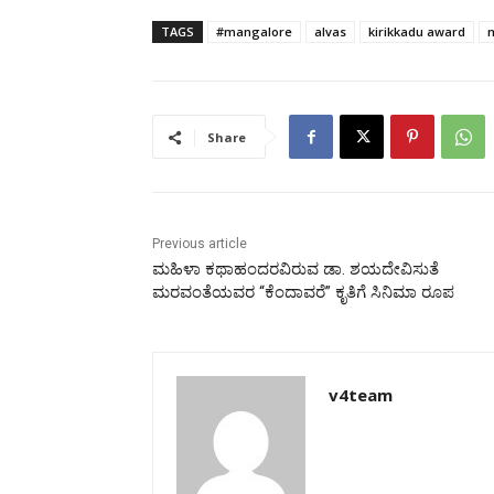
TAGS
#mangalore
alvas
kirikkadu award
Share
Previous article
ಮಹಿಳಾ ಕಥಾಹಂದರವಿರುವ ಡಾ. ಶಯದೇವಿಸುತೆ
ಮರವಂತೆಯವರ “ಕೆಂದಾವರೆ” ಕೃತಿಗೆ ಸಿನಿಮಾ ರೂಪ
v4team