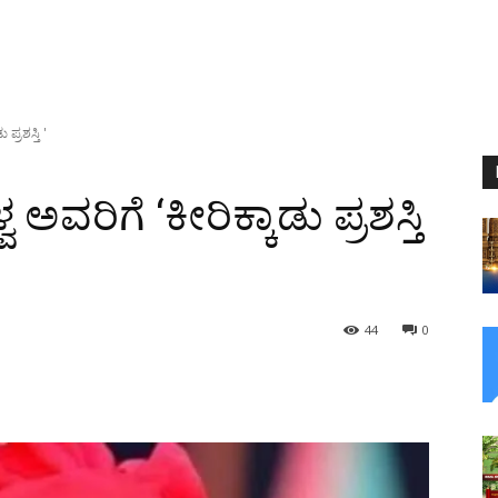
್ರಶಸ್ತಿ '
ರಿಗೆ ‘ಕೀರಿಕ್ಕಾಡು ಪ್ರಶಸ್ತಿ
44
0