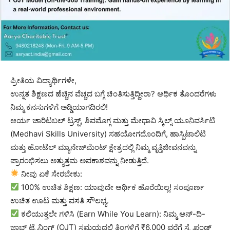
ಪ್ರೀತಿಯ ವಿದ್ಯಾರ್ಥಿಗಳೇ,
ಉನ್ನತ ಶಿಕ್ಷಣದ ಹೆಚ್ಚಿನ ವೆಚ್ಚದ ಬಗ್ಗೆ ಚಿಂತಿಸುತ್ತಿದ್ದೀರಾ? ಆರ್ಥಿಕ ತೊಂದರೆಗಳು
ನಿಮ್ಮ ಕನಸುಗಳಿಗೆ ಅಡ್ಡಿಯಾಗದಿರಲಿ!
ಆರ್ಯ ಚಾರಿಟಬಲ್ ಟ್ರಸ್ಟ್, ಶಿವಮೊಗ್ಗ ಮತ್ತು ಮೇಧಾವಿ ಸ್ಕಿಲ್ಸ್ ಯೂನಿವರ್ಸಿಟಿ
(Medhavi Skills University) ಸಹಯೋಗದೊಂದಿಗೆ, ಹಾಸ್ಪಿಟಾಲಿಟಿ
ಮತ್ತು ಹೋಟೆಲ್ ಮ್ಯಾನೇಜ್‌ಮೆಂಟ್ ಕ್ಷೇತ್ರದಲ್ಲಿ ನಿಮ್ಮ ವೃತ್ತಿಜೀವನವನ್ನು
ಪ್ರಾರಂಭಿಸಲು ಅತ್ಯುತ್ತಮ ಅವಕಾಶವನ್ನು ನೀಡುತ್ತಿದೆ.
ನೀವು ಏಕೆ ಸೇರಬೇಕು:
100% ಉಚಿತ ಶಿಕ್ಷಣ: ಯಾವುದೇ ಆರ್ಥಿಕ ಹೊರೆಯಿಲ್ಲ! ಸಂಪೂರ್ಣ
ಉಚಿತ ಊಟ ಮತ್ತು ವಸತಿ ಸೌಲಭ್ಯ.
ಕಲಿಯುತ್ತಲೇ ಗಳಿಸಿ (Earn While You Learn): ನಿಮ್ಮ ಆನ್-ದಿ-
ಜಾಬ್ ಟ್ರೈನಿಂಗ್ (OJT) ಸಮಯದಲ್ಲಿ ತಿಂಗಳಿಗೆ ₹6,000 ವರೆಗೆ ಸ್ಟೈಫಂಡ್