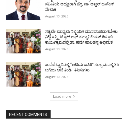
ಸಮಿತಿಯ ಅಧ್ಯಕ್ಷರಾಗಿ ಪ್ರೊ. ಡಾ. ಅಖ್ತರ್ ಹುಸೇನ್
ನೇಮಕ
August 10, 2026
ಸತ್ಯವೇ ಮಾಧ್ಯಮ ಸಿಬ್ಬಂದಿಗೆ ಮಾನದಂಡವಾಗಬೇಕು:
ನಿಟ್ಟೆ ಇನ್ಸ್ಟಿಟ್ಯೂಟ್ ಆಫ್ ಕಮ್ಯುನಿಕೇಷನ್ ದಿಕ್ಸೂಚಿ
ಕಾರ್ಯಕ್ರಮದಲ್ಲಿ ಡಾ. ಹರ್ಷ ಹಾಲಹಳ್ಳಿ ಅಭಿಮತ
August 10, 2026
ಪಾದೆಬೆಟ್ಟುವಿನಲ್ಲಿ “ಆಟಿಯ ಐಸಿರಿ’’ ಸಂಭ್ರಮದಲ್ಲಿ 35
ಬಗೆಯ ಆಟಿ ತಿಂಡಿ–ತಿನಿಸುಗಳು
August 10, 2026
Load more
RECENT COMMENTS