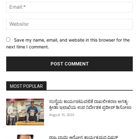
Ema
Web
Save my name, email, and website in this browser for the
next time I comment.
MOST POPULAR
ಸಂಸ್ಥೆಯ ಕಾರ್ಯಚಟುವಟಿಕೆ ದಾಖಲೀಕರಣ ಅಗತ್ಯ-
ಕ್ರೀಡಾ ಇಲಾಖೆಯ ಉಪ ನಿರ್ದೇಶಕ ಪ್ರದೀಪ್ ಡಿಸೋಜಾ
August 10, 2026
ರಾಜ್ಯ ಬಾಯಿ ಆರೋಗ್ಯ ಕಾರ್ಯಕ್ರಮದ ವಿಷನ್