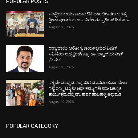
POPULAR POSTS
ಸಂಸ್ಥೆಯ ಕಾರ್ಯಚಟುವಟಿಕೆ ದಾಖಲೀಕರಣ ಅಗತ್ಯ-
ಕ್ರೀಡಾ ಇಲಾಖೆಯ ಉಪ ನಿರ್ದೇಶಕ ಪ್ರದೀಪ್ ಡಿಸೋಜಾ
August 10, 2026
ರಾಜ್ಯ ಬಾಯಿ ಆರೋಗ್ಯ ಕಾರ್ಯಕ್ರಮದ ವಿಷನ್
ಸಮಿತಿಯ ಅಧ್ಯಕ್ಷರಾಗಿ ಪ್ರೊ. ಡಾ. ಅಖ್ತರ್ ಹುಸೇನ್
ನೇಮಕ
August 10, 2026
ಸತ್ಯವೇ ಮಾಧ್ಯಮ ಸಿಬ್ಬಂದಿಗೆ ಮಾನದಂಡವಾಗಬೇಕು:
ನಿಟ್ಟೆ ಇನ್ಸ್ಟಿಟ್ಯೂಟ್ ಆಫ್ ಕಮ್ಯುನಿಕೇಷನ್ ದಿಕ್ಸೂಚಿ
ಕಾರ್ಯಕ್ರಮದಲ್ಲಿ ಡಾ. ಹರ್ಷ ಹಾಲಹಳ್ಳಿ ಅಭಿಮತ
August 10, 2026
POPULAR CATEGORY