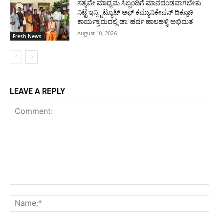
ಸತ್ಯವೇ ಮಾಧ್ಯಮ ಸಿಬ್ಬಂದಿಗೆ ಮಾನದಂಡವಾಗಬೇಕು:
ನಿಟ್ಟೆ ಇನ್ಸ್ಟಿಟ್ಯೂಟ್ ಆಫ್ ಕಮ್ಯುನಿಕೇಷನ್ ದಿಕ್ಸೂಚಿ
ಕಾರ್ಯಕ್ರಮದಲ್ಲಿ ಡಾ. ಹರ್ಷ ಹಾಲಹಳ್ಳಿ ಅಭಿಮತ
August 10, 2026
Fresh News
LEAVE A REPLY
Comment:
Na