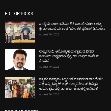
EDITOR PICKS
ಸಂಸ್ಥೆಯ ಕಾರ್ಯಚಟುವಟಿಕೆ ದಾಖಲೀಕರಣ ಅಗತ್ಯ-
ಕ್ರೀಡಾ ಇಲಾಖೆಯ ಉಪ ನಿರ್ದೇಶಕ ಪ್ರದೀಪ್ ಡಿಸೋಜಾ
August 10, 2026
ರಾಜ್ಯ ಬಾಯಿ ಆರೋಗ್ಯ ಕಾರ್ಯಕ್ರಮದ ವಿಷನ್
ಸಮಿತಿಯ ಅಧ್ಯಕ್ಷರಾಗಿ ಪ್ರೊ. ಡಾ. ಅಖ್ತರ್ ಹುಸೇನ್
ನೇಮಕ
August 10, 2026
ಸತ್ಯವೇ ಮಾಧ್ಯಮ ಸಿಬ್ಬಂದಿಗೆ ಮಾನದಂಡವಾಗಬೇಕು:
ನಿಟ್ಟೆ ಇನ್ಸ್ಟಿಟ್ಯೂಟ್ ಆಫ್ ಕಮ್ಯುನಿಕೇಷನ್ ದಿಕ್ಸೂಚಿ
ಕಾರ್ಯಕ್ರಮದಲ್ಲಿ ಡಾ. ಹರ್ಷ ಹಾಲಹಳ್ಳಿ ಅಭಿಮತ
August 10, 2026