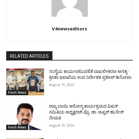
V4newseditors
RELATED ARTICLES
ಸಂಸ್ಥೆಯ ಕಾರ್ಯಚಟುವಟಿಕೆ ದಾಖಲೀಕರಣ ಅಗತ್ಯ-
ಕ್ರೀಡಾ ಇಲಾಖೆಯ ಉಪ ನಿರ್ದೇಶಕ ಪ್ರದೀಪ್ ಡಿಸೋಜಾ
August 10, 2026
Fresh News
ರಾಜ್ಯ ಬಾಯಿ ಆರೋಗ್ಯ ಕಾರ್ಯಕ್ರಮದ ವಿಷನ್
ಸಮಿತಿಯ ಅಧ್ಯಕ್ಷರಾಗಿ ಪ್ರೊ. ಡಾ. ಅಖ್ತರ್ ಹುಸೇನ್
ನೇಮಕ
August 10, 2026
Fresh News