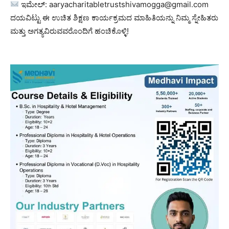
ಇಮೇಲ್: aaryacharitabletrustshivamogga@gmail.com
ದಯವಿಟ್ಟು ಈ ಉಚಿತ ಶಿಕ್ಷಣ ಕಾರ್ಯಕ್ರಮದ ಮಾಹಿತಿಯನ್ನು ನಿಮ್ಮ ಸ್ನೇಹಿತರು
ಮತ್ತು ಅಗತ್ಯವಿರುವವರೊಂದಿಗೆ ಹಂಚಿಕೊಳ್ಳಿ!