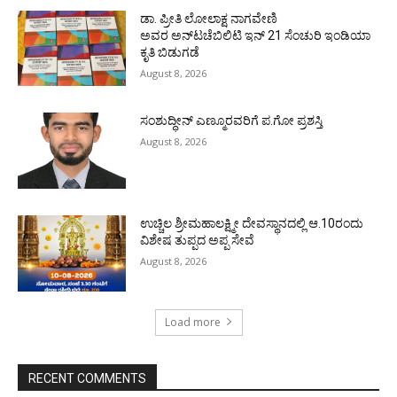
ಡಾ. ಪ್ರೀತಿ ಲೋಲಾಕ್ಷ ನಾಗವೇಣಿ
ಅವರ ಅನ್‌ಟಚೆಬಿಲಿಟಿ ಇನ್ 21 ಸೆಂಚುರಿ ಇಂಡಿಯಾ
ಕೃತಿ ಬಿಡುಗಡೆ
August 8, 2026
ಸಂಶುದ್ಧೀನ್ ಎಣ್ಮೂರವರಿಗೆ ಪ.ಗೋ ಪ್ರಶಸ್ತಿ
August 8, 2026
ಉಚ್ಚಿಲ ಶ್ರೀಮಹಾಲಕ್ಷ್ಮೀ ದೇವಸ್ಥಾನದಲ್ಲಿ ಆ.10ರಂದು
ವಿಶೇಷ ತುಪ್ಪದ ಅಪ್ಪ ಸೇವೆ
August 8, 2026
Load more
RECENT COMMENTS