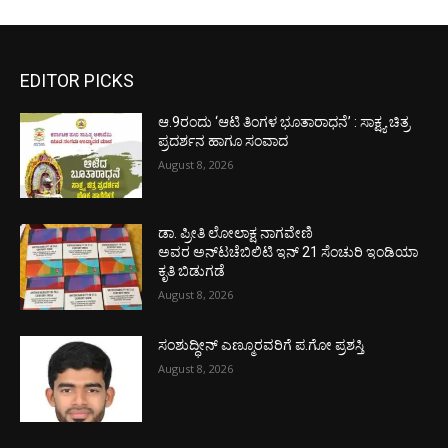
EDITOR PICKS
ಆ.9ರಂದು ‘ಆಟಿ ತಿಂಗಳ ಭೂತಾರಾಧನೆ’ : ಸಾಕ್ಷ್ಯ ಚಿತ್ರ
ಪ್ರದರ್ಶನ ಹಾಗೂ ಸಂವಾದ
August 8, 2026
ಡಾ. ಪ್ರೀತಿ ಲೋಲಾಕ್ಷ ನಾಗವೇಣಿ
ಅವರ ಅನ್‌ಟಚೆಬಿಲಿಟಿ ಇನ್ 21 ಸೆಂಚುರಿ ಇಂಡಿಯಾ
ಕೃತಿ ಬಿಡುಗಡೆ
August 8, 2026
ಸಂಶುದ್ಧೀನ್ ಎಣ್ಮೂರವರಿಗೆ ಪ.ಗೋ ಪ್ರಶಸ್ತಿ
August 8, 2026