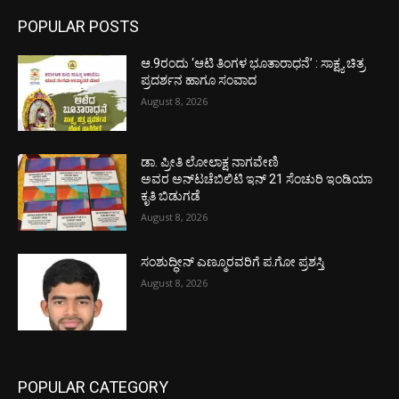
POPULAR POSTS
ಆ.9ರಂದು ‘ಆಟಿ ತಿಂಗಳ ಭೂತಾರಾಧನೆ’ : ಸಾಕ್ಷ್ಯ ಚಿತ್ರ
ಪ್ರದರ್ಶನ ಹಾಗೂ ಸಂವಾದ
August 8, 2026
ಡಾ. ಪ್ರೀತಿ ಲೋಲಾಕ್ಷ ನಾಗವೇಣಿ
ಅವರ ಅನ್‌ಟಚೆಬಿಲಿಟಿ ಇನ್ 21 ಸೆಂಚುರಿ ಇಂಡಿಯಾ
ಕೃತಿ ಬಿಡುಗಡೆ
August 8, 2026
ಸಂಶುದ್ಧೀನ್ ಎಣ್ಮೂರವರಿಗೆ ಪ.ಗೋ ಪ್ರಶಸ್ತಿ
August 8, 2026
POPULAR CATEGORY