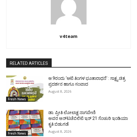
v4team
RELATED ARTICLES
ಆ.9ರಂದು ‘ಆಟಿ ತಿಂಗಳ ಭೂತಾರಾಧನೆ’ : ಸಾಕ್ಷ್ಯ ಚಿತ್ರ
ಪ್ರದರ್ಶನ ಹಾಗೂ ಸಂವಾದ
August 8, 2026
Fresh News
ಡಾ. ಪ್ರೀತಿ ಲೋಲಾಕ್ಷ ನಾಗವೇಣಿ
ಅವರ ಅನ್‌ಟಚೆಬಿಲಿಟಿ ಇನ್ 21 ಸೆಂಚುರಿ ಇಂಡಿಯಾ
ಕೃತಿ ಬಿಡುಗಡೆ
August 8, 2026
Fresh News