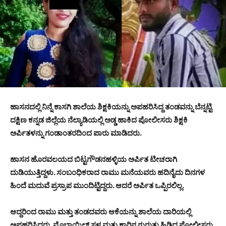
ಹಾಸನದಲ್ಲಿ ನಿನ್ನೆ ಕಾಸಗಿ ಶಾಲೆಯ ಶಿಕ್ಷಕಿಯನ್ನು ಅಪಹರಿಸಿದ್ದ ತಂಡವನ್ನು ಬೆನ್ನಟ್ಟಿ
ದಕ್ಷಿಣ ಕನ್ನಡ ಜಿಲ್ಲೆಯ ನೆಲ್ಯಾಡಿಯಲ್ಲಿ ಅಡ್ಡ ಹಾಕಿದ ಪೋಲೀಸರು ಶಿಕ್ಷಕಿ
ಅರ್ಪಿತಳನ್ನು ಗಂಡಾಂತರದಿಂದ ಪಾರು ಮಾಡಿದರು.
ಹಾಸನ ಹೊರವಲಯದ ಬಿಟ್ಟಗೌಡನಹಳ್ಳಿಯ ಅರ್ಪಿತ ಟೀಚರಾಗಿ
ದುಡಿಯುತ್ತಿದ್ದಳು. ಸಂಬಂಧಿಕರಾದ ರಾಮು ಮನೆಯವರು ಹದಿನೈದು ದಿನಗಳ
ಹಿಂದೆ ಮದುವೆ ಪ್ರಸ್ರಾಪ ಮುಂದಿಟ್ಟಿದ್ದರು. ಆದರೆ ಅರ್ಪಿತ ಒಪ್ಪಿರಲಿಲ್ಲ.
ಆದ್ದರಿಂದ ರಾಮು ಮತ್ತು ತಂಡದವರು ಆಕೆಯನ್ನು ಶಾಲೆಯ ದಾರಿಯಲ್ಲಿ
ಅಪಹರಿಸಿದ್ದರು. ಮೊಬಾಯಿಲ್ ಸ್ಥಳ ಮತ್ತು ಕಾರಿನ ಗುರುತು ಹಿಡಿದ ಪೋಲೀಸರು