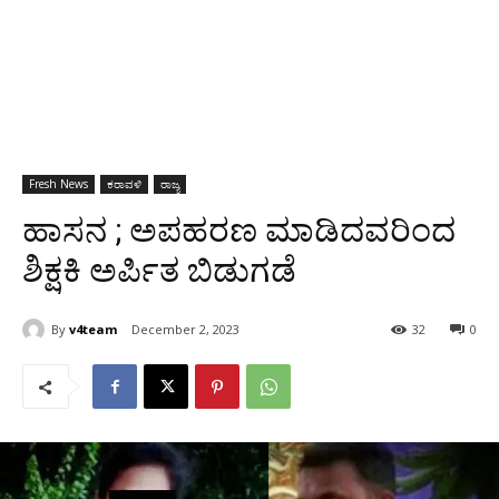
Fresh News
ಕರಾವಳಿ
ರಾಜ್ಯ
ಹಾಸನ ; ಅಪಹರಣ ಮಾಡಿದವರಿಂದ
ಶಿಕ್ಷಕಿ ಅರ್ಪಿತ ಬಿಡುಗಡೆ
By
v4team
December 2, 2023
32
0