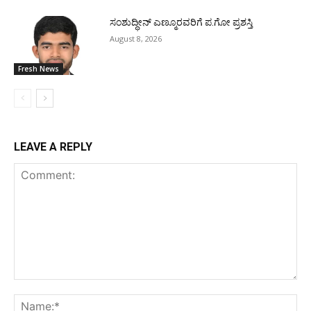
ಸಂಶುದ್ಧೀನ್ ಎಣ್ಮೂರವರಿಗೆ ಪ.ಗೋ ಪ್ರಶಸ್ತಿ
August 8, 2026
Fresh News
LEAVE A REPLY
Comment:
Na