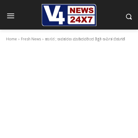
Home
Fresh News
ಹಾಸನ ; ಅಪಹರಣ ಮಾಡಿದವರಿಂದ ಶಿಕ್ಷಕಿ ಅರ್ಪಿತ ಬಿಡುಗಡೆ