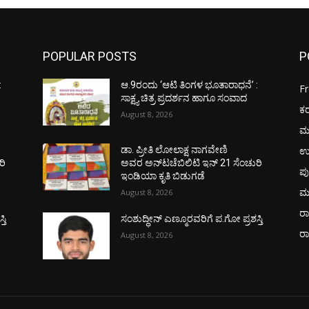
POPULAR POSTS
P
:
ಆ.9ರಂದು ‘ಆಟಿ ತಿಂಗಳ ಭೂತಾರಾಧನೆ’ :
F
ಸಾಕ್ಷ್ಯ ಚಿತ್ರ ಪ್ರದರ್ಶನ ಹಾಗೂ ಸಂವಾದ
ಕ
August 8, 2026
ಮ
ಉ
ಡಾ. ಪ್ರೀತಿ ಲೋಲಾಕ್ಷ ನಾಗವೇಣಿ
ರಿ
ಅವರ ಅನ್‌ಟಚೆಬಿಲಿಟಿ ಇನ್ 21 ಸೆಂಚುರಿ
ಪು
ಇಂಡಿಯಾ ಕೃತಿ ಬಿಡುಗಡೆ
ಮ
August 8, 2026
ರಾ
ತಿ
ಸಂಶುದ್ಧೀನ್ ಎಣ್ಮೂರವರಿಗೆ ಪ.ಗೋ ಪ್ರಶಸ್ತಿ
ರ
August 8, 2026