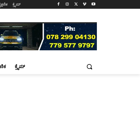
ೈಕ್ಷಣಿಕ
ಕ್ರೈಮ್
್ಷಣಿಕ
ಕ್ರೈಮ್