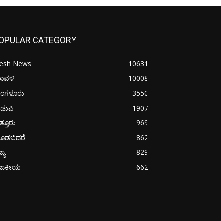
OPULAR CATEGORY
resh News
10631
ರಾವಳಿ
10008
ಂಗಳೂರು
3550
ಡುಪಿ
1907
ತ್ತೂರು
969
ೂಡಬಿದರೆ
862
ಜ್ಯ
829
ಾಜಕೀಯ
662