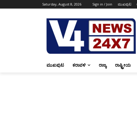
Saturday, August 8, 2026
Sign in / Join
ಮುಖಪುಟ
ಮುಖಪುಟ
ಕರಾವಳಿ
ರಾಜ್ಯ
ರಾಷ್ಟ್ರೀಯ