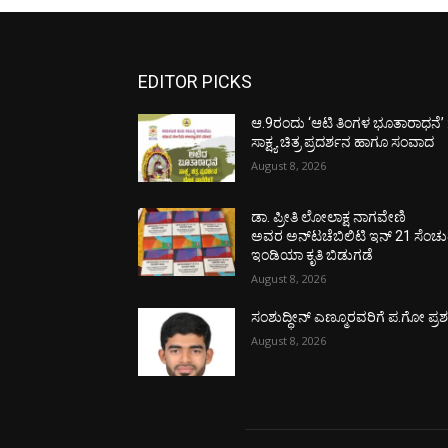
EDITOR PICKS
ಆ.9ರಂದು ‘ಆಟಿ ತಿಂಗಳ ಭೂತಾರಾಧನೆ’ 
ಸಾಕ್ಷ್ಯ ಚಿತ್ರ ಪ್ರದರ್ಶನ ಹಾಗೂ ಸಂವಾದ
August 8, 2026
ಡಾ. ಪ್ರೀತಿ ಲೋಲಾಕ್ಷ ನಾಗವೇಣಿ
ಅವರ ಅನ್‌ಟಚೆಬಿಲಿಟಿ ಇನ್ 21 ಸೆಂಚು
ಇಂಡಿಯಾ ಕೃತಿ ಬಿಡುಗಡೆ
August 8, 2026
ಸಂಶುದ್ಧೀನ್ ಎಣ್ಮೂರವರಿಗೆ ಪ.ಗೋ ಪ್ರಶಸ್
August 8, 2026