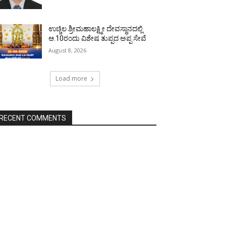
ಉಚ್ಚಿಲ ಶ್ರೀಮಹಾಲಕ್ಷ್ಮೀ ದೇವಸ್ಥಾನದಲ್ಲಿ
ಆ.10ರಂದು ವಿಶೇಷ ತುಪ್ಪದ ಅಪ್ಪ ಸೇವೆ
August 8, 2026
Load more
RECENT COMMENTS