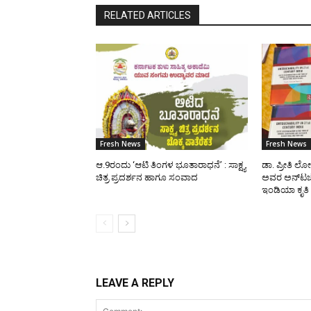
RELATED ARTICLES
Fresh News
Fresh News
ಆ.9ರಂದು ‘ಆಟಿ ತಿಂಗಳ ಭೂತಾರಾಧನೆ’ : ಸಾಕ್ಷ್ಯ
ಡಾ. ಪ್ರೀತಿ ಲ
ಚಿತ್ರ ಪ್ರದರ್ಶನ ಹಾಗೂ ಸಂವಾದ
ಅವರ ಅನ್‌ಟಚೆಬ
ಇಂಡಿಯಾ ಕೃತಿ
LEAVE A REPLY