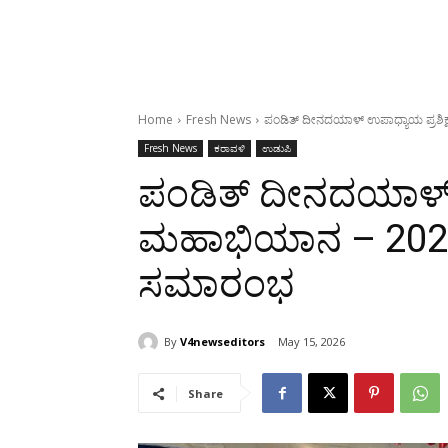
Home
Fresh News
ಪಂಡಿತ್ ದೀನದಯಾಳ್ ಉಪಾಧ್ಯಾಯ ಪ್ರಶ
Fresh News
ಕರಾವಳಿ
ಉಡುಪಿ
ಪಂಡಿತ್ ದೀನದಯಾಳ್ 
ಮಹಾಭಿಯಾನ – 202
ಸಮಾರಂಭ
By
V4newseditors
May 15, 2026
Share