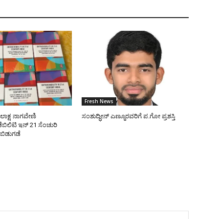
Fresh News
ೋಲಾಕ್ಷ ನಾಗವೇಣಿ
ಸಂಶುದ್ಧೀನ್ ಎಣ್ಮೂರವರಿಗೆ ಪ.ಗೋ ಪ್ರಶಸ್ತಿ
ಿಲಿಟಿ ಇನ್ 21 ಸೆಂಚುರಿ
 ಬಿಡುಗಡೆ