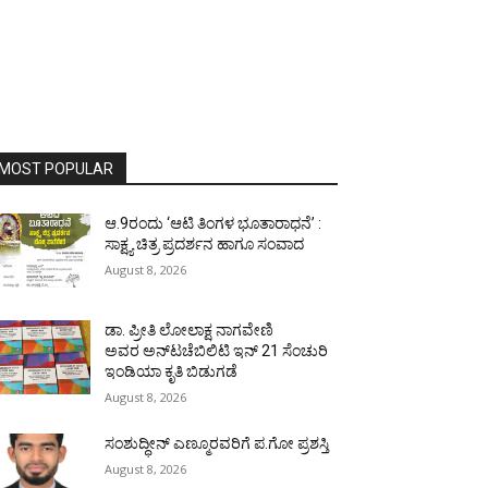
MOST POPULAR
ಆ.9ರಂದು ‘ಆಟಿ ತಿಂಗಳ ಭೂತಾರಾಧನೆ’ :
ಸಾಕ್ಷ್ಯ ಚಿತ್ರ ಪ್ರದರ್ಶನ ಹಾಗೂ ಸಂವಾದ
August 8, 2026
ಡಾ. ಪ್ರೀತಿ ಲೋಲಾಕ್ಷ ನಾಗವೇಣಿ
ಅವರ ಅನ್‌ಟಚೆಬಿಲಿಟಿ ಇನ್ 21 ಸೆಂಚುರಿ
ಇಂಡಿಯಾ ಕೃತಿ ಬಿಡುಗಡೆ
August 8, 2026
ಸಂಶುದ್ಧೀನ್ ಎಣ್ಮೂರವರಿಗೆ ಪ.ಗೋ ಪ್ರಶಸ್ತಿ
August 8, 2026