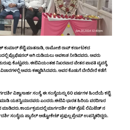
ಶ್ ಕುಮಾರ್ ಶೆಟ್ಟಿ ಮಾತನಾಡಿ, ರಾಮೋಜಿ ರಾವ್ ಕರ್ನಾಟಕದ
ದ್ಯಮದಲ್ಲಿ ಪ್ರೊಫೆಷನಲ್ ಆಗಿ ದುಡಿಯಲು ಅವಕಾಶ ನೀಡಿದವರು. ಅವರು
 ಹುರುಪು ಕೊಟ್ಟವರು. ಈಟಿವಿಯಂತಹ ನಿಖರವಾದ ವೇತನ ಪಾವತಿ ವ್ಯವಸ್ಥೆ
ವಿಚಾರಗಳಲ್ಲಿ ಅವರು ಕಣ್ಣಾಡಿಸಿದವರು. ಅವರ ಕೊಡುಗೆ ಬೇರೆಬೇರೆ ಕಡೆಗೆ
 ವಿಶ್ವಾಸಾರ್ಹ ಸಂಸ್ಥೆ. ಈ ಸಂಸ್ಥೆಯನ್ನು 60 ವರ್ಷಗಳ ಹಿಂದೆಯೆ ಕಟ್ಟಿ
ಸಾಧನೆ ಮಾಡಿ ಯಶಸ್ವಿಯಾದವರು ಎಂದರು.ಈಟಿವಿ ಭಾರತ ಹಿರಿಯ ವರದಿಗಾರ
ಡಿದರು.ಕಾರ್ಯಕ್ರಮದಲ್ಲಿ ಮಾರ್ಗದರ್ಶಿ ಚಿಟ್ ಪ್ರೆöÊ ಲಿಮಿಟೆಡ್ ನ
ಿ ಸಂಸ್ಥೆಯ ಪ್ಯಾನೆಲ್ ಅಡ್ವೋಕೇಟ್ ಪ್ರಫುಲ್ಲ ಪ್ರೇಮ್ ಉಪಸ್ಥಿತರಿದ್ದರು.