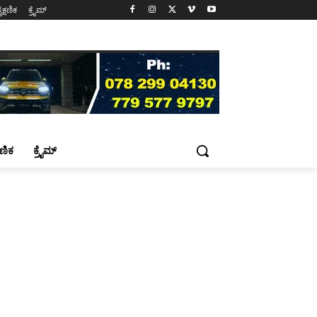
ೈಕ್ಷಣಿಕ
ಕ್ರೈಮ್
್ಷಣಿಕ
ಕ್ರೈಮ್