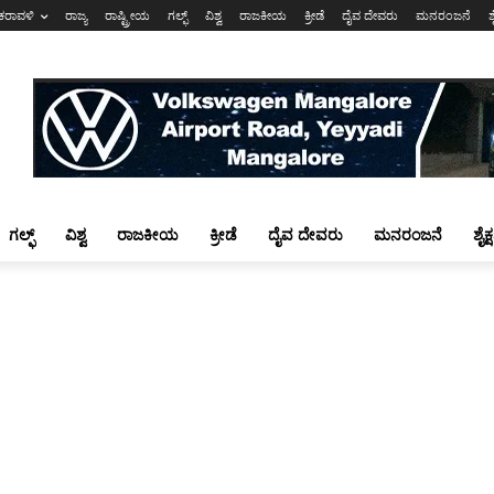
ಕರಾವಳಿ
ರಾಜ್ಯ
ರಾಷ್ಟ್ರೀಯ
ಗಲ್ಫ್
ವಿಶ್ವ
ರಾಜಕೀಯ
ಕ್ರೀಡೆ
ದೈವ ದೇವರು
ಮನರಂಜನೆ
ಶ
ಗಲ್ಫ್
ವಿಶ್ವ
ರಾಜಕೀಯ
ಕ್ರೀಡೆ
ದೈವ ದೇವರು
ಮನರಂಜನೆ
ಶೈಕ