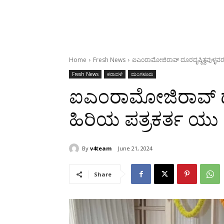
Home
Fresh News
ಐಎಂರಾಮೋಜಿರಾವ್ ದೂರದೃಷ್ಠಿತ್ವವುಳ್ಳವರ
Fresh News
ಕರಾವಳಿ
ಮಂಗಳೂರು
ಐಎಂರಾಮೋಜಿರಾವ್ ದೂರ
ಹಿರಿಯ ಪತ್ರಕರ್ತ ಯು 
By
v4team
June 21, 2024
Share