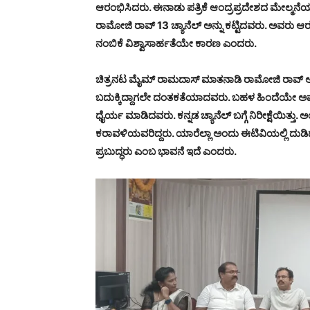
ಆರಂಭಿಸಿದರು. ಈನಾಡು ಪತ್ರಿಕೆ ಆಂದ್ರಪ್ರದೇಶದ ಮೇಲ್ಮನೆಯನ್
ರಾಮೋಜಿ ರಾವ್ 13 ಚ್ಯಾನೆಲ್ ಅನ್ನು ಕಟ್ಟಿದವರು. ಅವರು 
ನಂಬಿಕೆ ವಿಶ್ವಾಸಾರ್ಹತೆಯೇ ಕಾರಣ ಎಂದರು.
ಚಿತ್ರನಟ ಮೈಮ್ ರಾಮದಾಸ್ ಮಾತನಾಡಿ ರಾಮೋಜಿ ರಾವ್ ಅವರ
ಬದುಕ್ಕಿದ್ದಾಗಲೇ ದಂತಕತೆಯಾದವರು. ಬಹಳ ಹಿಂದೆಯೇ ಅವರು
ಧೈರ್ಯ ಮಾಡಿದವರು. ಕನ್ನಡ ಚ್ಯಾನೆಲ್ ಬಗ್ಗೆ ನಿರೀಕ್ಷೆಯಿತ್ತ
ಕರಾವಳಿಯವರಿದ್ದರು. ಯಾರೆಲ್ಲಾ ಅಂದು ಈಟಿವಿಯಲ್ಲಿ ದುಡ
ಪ್ರಬುದ್ಧರು ಎಂಬ ಭಾವನೆ ಇದೆ ಎಂದರು.