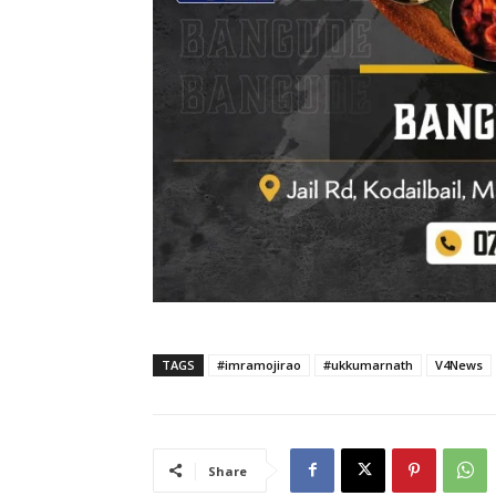
TAGS
#imramojirao
#ukkumarnath
V4News
Share