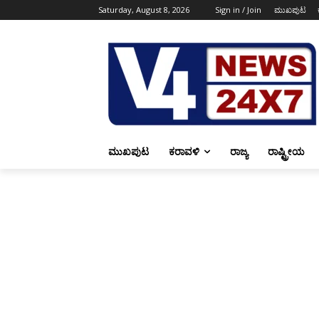
Saturday, August 8, 2026
Sign in / Join
ಮುಖಪುಟ
ಮುಖಪುಟ
ಕರಾವಳಿ
ರಾಜ್ಯ
ರಾಷ್ಟ್ರೀಯ