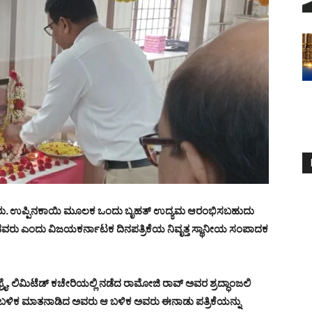
ಳವರು. ಉಪ್ಪಿನಕಾಯಿ ಮೂಲಕ ಒಂದು ಬೃಹತ್ ಉದ್ಯಮ ಆರಂಭಿಸಬಹುದು
ು ಎಂದು ವಿಜಯಕರ್ನಾಟಕ ದಿನಪತ್ರಿಕೆಯ ನಿವೃತ್ತ ಸ್ಥಾನೀಯ ಸಂಪಾದಕ
 ಫ್ರೈ. ಲಿಮಿಟೆಡ್ ಕಚೇರಿಯಲ್ಲಿ ನಡೆದ ರಾಮೋಜಿ ರಾವ್ ಅವರ ಶ್ರದ್ಧಾಂಜಲಿ
ಚನೆ ಬಳಿಕ ಮಾತನಾಡಿದ ಅವರು ಆ ಬಳಿಕ ಅವರು ಈನಾಡು ಪತ್ರಿಕೆಯನ್ನು