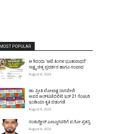
MOST POPULAR
ಆ.9ರಂದು ‘ಆಟಿ ತಿಂಗಳ ಭೂತಾರಾಧನೆ’ :
ಸಾಕ್ಷ್ಯ ಚಿತ್ರ ಪ್ರದರ್ಶನ ಹಾಗೂ ಸಂವಾದ
August 8, 2026
ಡಾ. ಪ್ರೀತಿ ಲೋಲಾಕ್ಷ ನಾಗವೇಣಿ
ಅವರ ಅನ್‌ಟಚೆಬಿಲಿಟಿ ಇನ್ 21 ಸೆಂಚುರಿ
ಇಂಡಿಯಾ ಕೃತಿ ಬಿಡುಗಡೆ
August 8, 2026
ಸಂಶುದ್ಧೀನ್ ಎಣ್ಮೂರವರಿಗೆ ಪ.ಗೋ ಪ್ರಶಸ್ತಿ
August 8, 2026