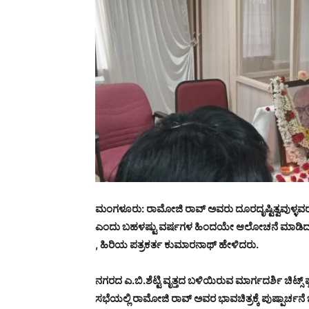
ಮಂಗಳೂರು: ರಾಮೋಜಿ ರಾವ್ ಅವರು ದೂರದೃಷ್ಟಿತ್ವವುಳ್
ಎಂದು ಬಹಳಷ್ಟು ವರ್ಷಗಳ ಹಿಂದಯೇ ಆಲೋಚನೆ ಮಾಡಿದವರ
, ಹಿರಿಯ ಪತ್ರಕರ್ತ ಕುಮಾರನಾಥ್ ಹೇಳಿದರು.
ನಗರದ ಎ.ಬಿ.ಶೆಟ್ಟಿ ವೃತ್ತದ ಬಳಿಯಿರುವ ಮಾರ್ಗದರ್ಶಿ ಚಿಟ್ಸ್
ಸಭೆಯಲ್ಲಿ ರಾಮೋಜಿ ರಾವ್ ಅವರ ಭಾವಚಿತ್ರಕ್ಕೆ ಪುಷ್ಪಾರ್