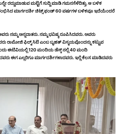
ನೇ ರದ್ದುಮಾಡುವ ಮಟ್ಟಿಗೆ ಸುದ್ದಿ ಮಾಡಿ ಗಮನಸೆಳೆದಿತ್ತು. ಆ ಬಳಿಕ
ಆರಂಭಿಸಿದ ಮಾರ್ಗದರ್ಶಿ ಚಿಟ್ಸ್ ಫಂಡ್ 60 ವರ್ಷಗಳ ಬಳಿಕವೂ ಇದೆಯೆಂದರೆ
ು ನಮ್ಮ ಅನ್ನದಾತರು. ನಮ್ಮ ಭವಿಷ್ಯ ರೂಪಿಸಿದವರು. ಅವರು
 ರಾಮೋಜಿ ಫಿಲ್ಮ್ ಸಿಟಿ ಎಂಬ ಬೃಹತ್ ವಿಸ್ಮಯವೊಂದನ್ನು ಕಟ್ಟುವ
ು. ಅಂದು ಈಟಿವಿಯಲ್ಲಿ 120 ಮಂದಿಯ ಡೆಸ್ಕ್ ನಲ್ಲಿ 40 ಮಂದಿ
ಿದವರು ಈಗ ಎಲ್ಲರಿಗೂ ಮಾರ್ಗದರ್ಶಿಗಳಾದವರು. ಇಲ್ಲಿ ಕೆಲಸ ಮಾಡಿದವರು