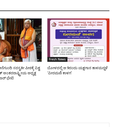
Fresh News
ೆಗುಂದಿ ಸರಸ್ವತೀ ಪೀಠಕ್ಕೆ ವಿಶ್ವ
ಬೋಳದಲ್ಲಿ ಆ.9ರಂದು ಯಕ್ಷಗಾನ ತಾಳಮದ್ದಳೆ
 ಅಂತರರಾಷ್ಟ್ರೀಯ ಅಧ್ಯಕ್ಷ
‘ವೀರಮಣಿ ಕಾಳಗ’
ರ್ ಭೇಟಿ