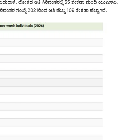
ಗೆ ಎದುರಾಳಿ. ಲೋಕದ ಅತಿ ಸಿರಿವಂತರಲ್ಲಿ 55 ಶೇಕಡಾ ಮಂದಿ ಯುಎಸ್‌ಎ,
ರಿವಂತರ ಸಂಖ್ಯೆ 2021ರಿಂದ ಅತಿ ಹೆಚ್ಚು 109 ಶೇಕಡಾ ಹೆಚ್ಚಾಗಿದೆ.