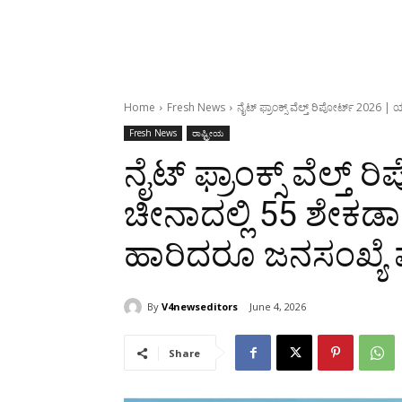
Home
Fresh News
ನೈಟ್ ಫ್ರಾಂಕ್ಸ್ ವೆಲ್ತ್ ರಿಪೋರ್ಟ್ 2026 
Fresh News
ರಾಷ್ಟ್ರೀಯ
ನೈಟ್ ಫ್ರಾಂಕ್ಸ್ ವೆಲ್ತ
ಚೀನಾದಲ್ಲಿ 55 ಶೇಕಡಾ
ಹಾರಿದರೂ ಜನಸಂಖ್ಯೆ ಪ
By
V4newseditors
June 4, 2026
Share