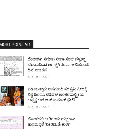
MOST POPULAR
ದೇವಾಡಿಗ ಸಮಾಜ ಸೇವಾ ಸಂಘ ಬೆಳ್ಳಣ್ಣು
ವಲಯದಿಂದ ಆಗಸ್ಟ್ 9ರಂದು ‘ಆಟಿಡೊಂಜಿ
ದಿನ’ ಆಚರಣೆ
August 8, 2026
ಪಡುಕುತ್ಯಾರು ಆನೆಗುಂದಿ ಸರಸ್ವತೀ ಪೀಠಕ್ಕೆ
ವಿಶ್ವ ಹಿಂದೂ ಪರಿಷತ್ ಅಂತರರಾಷ್ಟ್ರೀಯ
ಅಧ್ಯಕ್ಷ ಅಲೋಕ್ ಕುಮಾರ್ ಭೇಟಿ
August 7, 2026
ಬೋಳದಲ್ಲಿ ಆ.9ರಂದು ಯಕ್ಷಗಾನ
ತಾಳಮದ್ದಳೆ ‘ವೀರಮಣಿ ಕಾಳಗ’