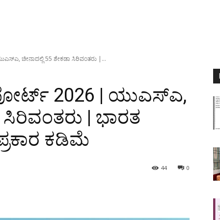
| ಯುಎಸ್‌ಎ, ಚೀನಾದಲ್ಲಿ 55 ಶೇಕಡಾ ಸಿರಿವಂತರು |...
್ ರಿಪೋರ್ಟ್ 2026 | ಯುಎಸ್‌ಎ,
 ಸಿರಿವಂತರು | ಭಾರತ
್ರಕಾರ ಕಡಿಮೆ
44
0