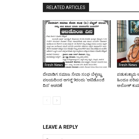
RELATED ARTICLES
Fresh News
Fresh News
ದೇವಾಡಿಗ ಸಮಾಜ ಸೇವಾ ಸಂಘ ಬೆಳ್ಳಣ್ಣು
ಪಡುಕುತ್ಯಾರು ಆನ
ವಲಯದಿಂದ ಆಗಸ್ಟ್ 9ರಂದು ‘ಆಟಿಡೊಂಜಿ
ಹಿಂದೂ ಪರಿಷತ್
ದಿನ’ ಆಚರಣೆ
ಅಲೋಕ್ ಕುಮಾ
LEAVE A REPLY