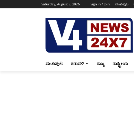
Saturday, August 8, 2026
Sign in / Join
ಮುಖಪುಟ
ಮುಖಪುಟ
ಕರಾವಳಿ
ರಾಜ್ಯ
ರಾಷ್ಟ್ರೀಯ