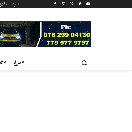
ೈಕ್ಷಣಿಕ
ಕ್ರೈಮ್
್ಷಣಿಕ
ಕ್ರೈಮ್