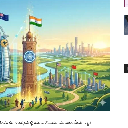
ತಿ ಸಿರಿವಂತರ ಸಂಖ್ಯೆಯಲ್ಲಿ ಯುಎಸ್‌ಎಯು ಮುಂಚೂಣಿಯ ಸ್ಥಾನ