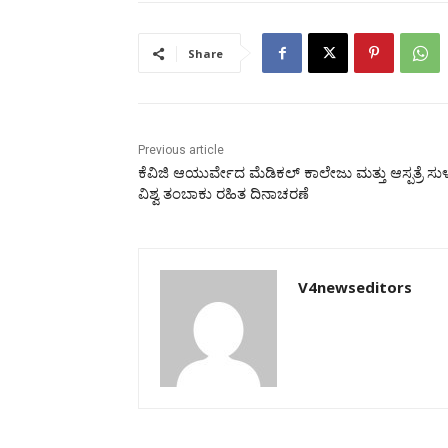
Share
Previous article
ಕೆವಿಜಿ ಆಯುರ್ವೇದ ಮೆಡಿಕಲ್ ಕಾಲೇಜು ಮತ್ತು ಆಸ್ಪತ್ರೆ ಸುಳ್ಯ
ವಿಶ್ವ ತಂಬಾಕು ರಹಿತ ದಿನಾಚರಣೆ
V4newseditors