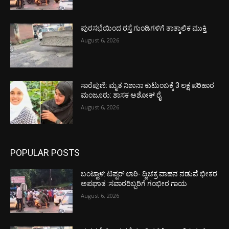
ಪುರಸಭೆಯಿಂದ ರಸ್ತೆ ಗುಂಡಿಗಳಿಗೆ ತಾತ್ಕಾಲಿಕ ಮುಕ್ತಿ
August 6, 2026
ಸಾರೆಪುಣಿ: ಮೃತ ನಿಶಾನಾ ಕುಟುಂಬಕ್ಕೆ 3 ಲಕ್ಷ ಪರಿಹಾರ
ಮಂಜೂರು: ಶಾಸಕ ಅಶೋಕ್ ರೈ
August 6, 2026
POPULAR POSTS
ಬಂಟ್ವಾಳ: ಟಿಪ್ಪರ್ ಲಾರಿ- ದ್ವಿಚಕ್ರ ವಾಹನ ನಡುವೆ ಭೀಕರ
ಅಪಘಾತ :ಸವಾರರಿಬ್ಬರಿಗೆ ಗಂಭೀರ ಗಾಯ
August 6, 2026