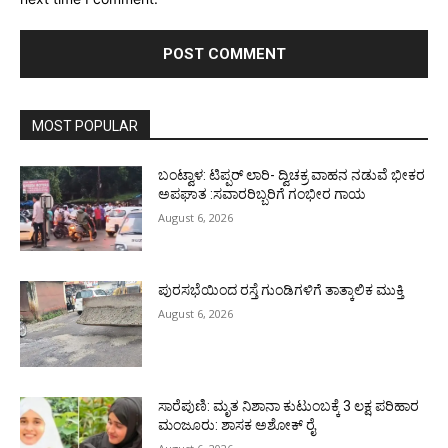
MOST POPULAR
ಬಂಟ್ವಾಳ: ಟಿಪ್ಪರ್ ಲಾರಿ- ದ್ವಿಚಕ್ರ ವಾಹನ ನಡುವೆ ಭೀಕರ
ಅಪಘಾತ :ಸವಾರರಿಬ್ಬರಿಗೆ ಗಂಭೀರ ಗಾಯ
August 6, 2026
ಪುರಸಭೆಯಿಂದ ರಸ್ತೆ ಗುಂಡಿಗಳಿಗೆ ತಾತ್ಕಾಲಿಕ ಮುಕ್ತಿ
August 6, 2026
ಸಾರೆಪುಣಿ: ಮೃತ ನಿಶಾನಾ ಕುಟುಂಬಕ್ಕೆ 3 ಲಕ್ಷ ಪರಿಹಾರ
ಮಂಜೂರು: ಶಾಸಕ ಅಶೋಕ್ ರೈ