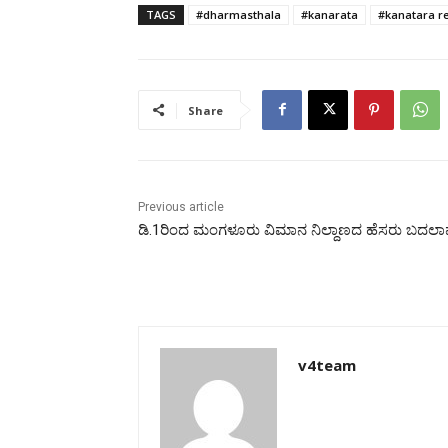
TAGS
#dharmasthala
#kanarata
#kanatara r
Share
Previous article
ಡಿ.1ರಿಂದ ಮಂಗಳೂರು ವಿಮಾನ ನಿಲ್ದಾಣದ ಹೆಸರು ಬದಲಾ
v4team