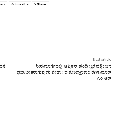
eels
#shweatha
V4News
Next article
ವಣೆ
ನೀರುಮಾರ್ಗದಲ್ಲಿ ಆಫ್ರಿಕನ್​ ಹಂದಿ ಜ್ವರ ಪತ್ತೆ : ಜನ
ಭಯಭೀತರಾಗುವುದು ಬೇಡಾ : ದ.ಕ.ಜಿಲ್ಲಾಧಿಕಾರಿ ರವಿಕುಮಾರ್
ಎಂ ಆರ್