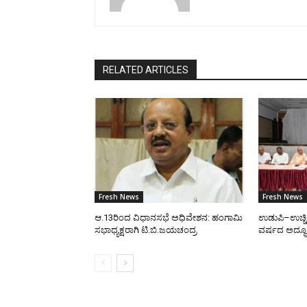
RELATED ARTICLES
Fresh News
Fresh News
ಆ.13ರಿಂದ ವಿಧಾನಸಭೆ ಅಧಿವೇಶನ: ಹಂಗಾಮಿ
ಉಡುಪಿ–ಉಚ್ಚ
ಸಭಾಧ್ಯಕ್ಷರಾಗಿ ಟಿ.ಬಿ.ಜಯಚಂದ್ರ
ವರ್ಷದ ಅದ್ಧೂ