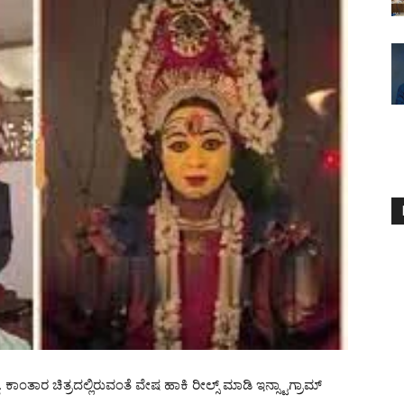
ಕಾಂತಾರ ಚಿತ್ರದಲ್ಲಿರುವಂತೆ ವೇಷ ಹಾಕಿ ರೀಲ್ಸ್ ಮಾಡಿ ಇನ್ಸ್ಟಾಗ್ರಾಮ್