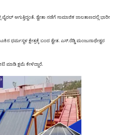
ರಲ್‌ ಆಗುತ್ತಿದ್ದಂತೆ. ಶ್ವೇತಾ ನಡೆಗೆ ಸಾಮಾಜಿಕ ಜಾಲತಾಣದಲ್ಲಿ ಭಾರೀ
ೂಕಿನ ಧರ್ಮಸ್ಥಳ ಕ್ಷೇತ್ರಕ್ಕೆ ಬಂದ ಶ್ವೇತ. ಎಸ್.ರೆಡ್ಡಿ ಮಂಜುನಾಥೇಶ್ವರ
ಿ ಮಾಡಿ ಕ್ಷಮೆ ಕೇಳಿದ್ದಾರೆ.