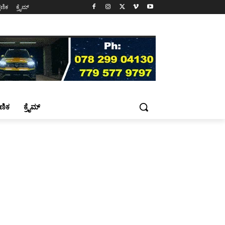
್ಷಣಿಕ
ಕ್ರೈಮ್
್ಷಣಿಕ
ಕ್ರೈಮ್