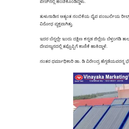
ಪೇಜ್‌ನಲ್ಲಿ ಹಂಚಿಕೊಂಡಿದ್ದಳು.
ತುಳುನಾಡಿನ ಅತ್ಯಂತ ನಂಬಿಕೆಯ ದೈವ ಪಂಜುರ್ಲಿಯ ರೀಲ್ಸ್ ವೈ
ವಿರೋಧ ವ್ಯಕ್ತವಾಗಿತ್ತು.
ಇದರ ಬೆನ್ನಲ್ಲೇ ಇಂದು ದಕ್ಷಿಣ ಕನ್ನಡ ಜಿಲ್ಲೆಯ ಬೆಳ್ತಂಗಡಿ ತಾಲ
ದೇವಸ್ಥಾನದಲ್ಲಿ ತಪ್ಪೊಪ್ಪಿಗೆ ಕಾಣಿಕೆ ಹಾಕಿದ್ದಾಳೆ.
ನಂತರ ಧರ್ಮಾಧಿಕಾರಿ ಡಾ. ಡಿ ವಿರೇಂದ್ರ ಹೆಗ್ಗಡೆಯವರನ್ನ ಭೇಟ