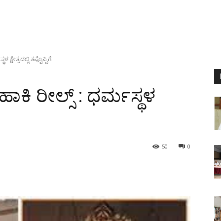
ಕ್ಷೇತ್ರದಲ್ಲಿ ತಪ್ಪೊಪ್ಪಿಗೆ
ಾಕಿ ರೀಲ್ಸ್ : ಧರ್ಮಸ್ಥಳ
50
0