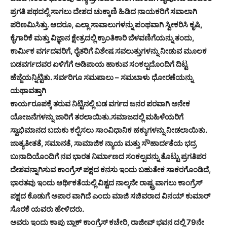
ಪ್ರಗತಿ ಪಥದಲ್ಲಿ ಸಾಗಲು ದೇಶದ ಚುಕ್ಕಾಣಿ ಹಿಡಿದ ನಾಯಕರಿಗೆ ಸವಾಲಾಗಿ
ಪರಿಣಮಿಸಿತ್ತು. ಆದರೂ, ಎಲ್ಲಾ ಸಾವಾಲುಗಳನ್ನು ಪಂಥವಾಗಿ ಸ್ವೀಕರಿಸಿ ಕೃಷಿ,
ಕೈಗಾರಿಕೆ ಮತ್ತು ವಿಜ್ಞಾನ ಕ್ಷೇತ್ರದಲ್ಲಿ ಕ್ರಾಂತಿಕಾರಿ ಬೆಳವಣಿಗೆಯನ್ನು ತಂದು,
ಕಾರ್ಮಿಕ ವರ್ಗದವರಿಗೆ, ರೈತರಿಗೆ ವಿಶೇಷ ಸವಲುತ್ತುಗಳನ್ನು ನೀಡುವ ಮೂಲಕ
ಬಡವರ್ಗದವರ ಏಳಿಗೆಗೆ ಅಡಿಪಾಯ ಹಾಕುವ ಸಂಕಲ್ಪದೊಂದಿಗೆ ದಿಟ್ಟ
ಹೆಜ್ಜೆಯನ್ನಿಟ್ಟಿತು. ಸರ್ವರಿಗೂ ಸಮಪಾಲು – ಸಮಬಾಳು ಧೋರಣೆಯನ್ನು
ಯಥಾವತ್ತಾಗಿ
ಕಾರ್ಯರೂಪಕ್ಕೆ ತರುವ ನಿಟ್ಟಿನಲ್ಲಿ ಬಡ ವರ್ಗದ ಜನರ ಪರವಾಗಿ ಅನೇಕ
ಯೋಜನೆಗಳನ್ನು ಜಾರಿಗೆ ತರಲಾಯಿತು.ಸಮಾಜದಲ್ಲಿ ಮಹಿಳೆಯರಿಗೆ
ಸ್ವಾಭಿಮಾನದ ಬದುಕು ಕಲ್ಪಿಸಲು ಸಾಂವಿಧಾನಿಕ ಹಕ್ಕುಗಳನ್ನು ನೀಡಲಾಯಿತು.
ಜಾತ್ಯತೀತತೆ, ಸಮಾನತೆ, ಸಾಮಾಜಿಕ ನ್ಯಾಯ ಮತ್ತು ಸೌಹಾರ್ದತೆಯ ಭದ್ರ
ಬುನಾದಿಯೊಂದಿಗೆ ನವ ಭಾರತ ನಿರ್ಮಾಣದ ಸಂಕಲ್ಪವನ್ನು ತೊಟ್ಟು ಪ್ರಗತಿಪರ
ದೇಶವನ್ನಾಗಿಸುವ ಕಾಂಗ್ರೆಸ್ ಪಕ್ಷದ ಕನಸು ಇಂದು ಬಹುತೇಕ ಸಾಕರಗೊಂಡಿದೆ,
ಭಾರತವು ಇಂದು ಆರ್ಥಿಕತೆಯಲ್ಲಿ ವಿಶ್ವದ ನಾಲ್ಕನೇ ರಾಷ್ಟ್ರವಾಗಲು ಕಾಂಗ್ರೆಸ್
ಪಕ್ಷದ ಕೊಡುಗೆ ಅಪಾರ ವಾಗಿದೆ ಎಂದು ಮಾಜಿ ಸಚಿವರಾದ ವಿನಯ್ ಕುಮಾರ್
ಸೊರಕೆ ಯವರು ಹೇಳಿದರು.
ಅವರು ಇಂದು ಕಾಪು ಬ್ಲಾಕ್ ಕಾಂಗ್ರೆಸ್ ಕಚೇರಿ, ರಾಜೀವ್ ಭವನ ದಲ್ಲಿ 79ನೇ