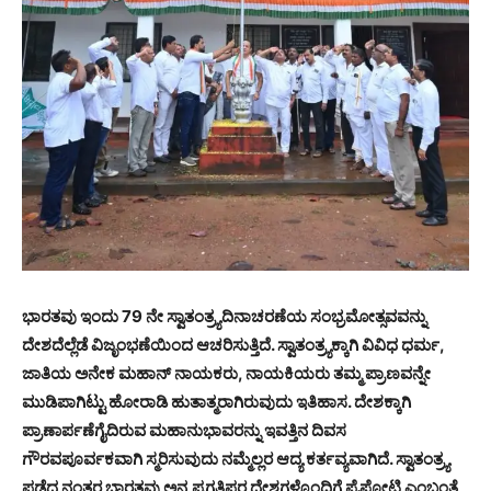
ಭಾರತವು ಇಂದು 79 ನೇ ಸ್ವಾತಂತ್ರ್ಯದಿನಾಚರಣೆಯ ಸಂಭ್ರಮೋತ್ಸವವನ್ನು
ದೇಶದೆಲ್ಲೆಡೆ ವಿಜೃಂಭಣೆಯಿಂದ ಆಚರಿಸುತ್ತಿದೆ. ಸ್ವಾತಂತ್ರ್ಯಕ್ಕಾಗಿ ವಿವಿಧ ಧರ್ಮ,
ಜಾತಿಯ ಅನೇಕ ಮಹಾನ್ ನಾಯಕರು, ನಾಯಕಿಯರು ತಮ್ಮ ಪ್ರಾಣವನ್ನೇ
ಮುಡಿಪಾಗಿಟ್ಟು ಹೋರಾಡಿ ಹುತಾತ್ಮರಾಗಿರುವುದು ಇತಿಹಾಸ. ದೇಶಕ್ಕಾಗಿ
ಪ್ರಾಣಾರ್ಪಣೆಗೈದಿರುವ ಮಹಾನುಭಾವರನ್ನು ಇವತ್ತಿನ ದಿವಸ
ಗೌರವಪೂರ್ವಕವಾಗಿ ಸ್ಮರಿಸುವುದು ನಮ್ಮೆಲ್ಲರ ಆದ್ಯ ಕರ್ತವ್ಯವಾಗಿದೆ. ಸ್ವಾತಂತ್ರ್ಯ
ಪಡೆದ ನಂತರ ಭಾರತವು ಅನ್ಯ ಪ್ರಗತಿಪರ ದೇಶಗಳೊಂದಿಗೆ ಪೈಪೋಟಿ ಎಂಬಂತೆ