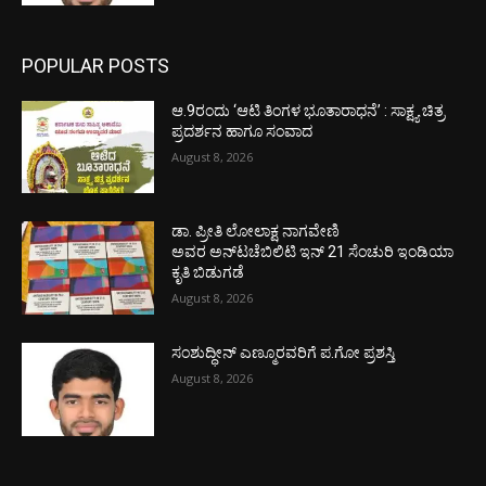
POPULAR POSTS
ಆ.9ರಂದು ‘ಆಟಿ ತಿಂಗಳ ಭೂತಾರಾಧನೆ’ : ಸಾಕ್ಷ್ಯ ಚಿತ್ರ
ಪ್ರದರ್ಶನ ಹಾಗೂ ಸಂವಾದ
August 8, 2026
ಡಾ. ಪ್ರೀತಿ ಲೋಲಾಕ್ಷ ನಾಗವೇಣಿ
ಅವರ ಅನ್‌ಟಚೆಬಿಲಿಟಿ ಇನ್ 21 ಸೆಂಚುರಿ ಇಂಡಿಯಾ
ಕೃತಿ ಬಿಡುಗಡೆ
August 8, 2026
ಸಂಶುದ್ಧೀನ್ ಎಣ್ಮೂರವರಿಗೆ ಪ.ಗೋ ಪ್ರಶಸ್ತಿ
August 8, 2026