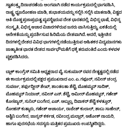
ಸ್ವಾತಂತ್ರ್ಯ ದಿನಾಚರಣೆಯ ಅಂಗವಾಗಿ ನಡೆದ ಕಾರ್ಯಕ್ರಮದಲ್ಲಿ ಭಾಗವಹಿಸಿ,
ರಾಷ್ಟ್ರ ಧ್ವಜರೋಹಣ ಮಾಡಿ, ಶುಭಾಶಯವನ್ನು ಸಲ್ಲಿಸಿ ಸಲ್ಲಿಸಿ ಮಾತನಾಡಿ, ವಿಶ್ವದ
ಅತಿ ದೊಡ್ಡ ಪ್ರಜಾಪ್ರಭುತ್ವ ವ್ಯವಸ್ಥೆಇರುವ ದೇಶ ಭಾರತದಲ್ಲಿ, ವಿಭಿನ್ನ ಭಾಷೆ, ವಿಭಿನ್ನ
ಸಂಸ್ಕೃತಿ, ವಿಭಿನ್ನ ಆಚಾರ ವಿಚಾರಗಳಿರುವ ಜನರು ವಾಸಿಸುತ್ತಿದ್ದು, ಏಕತೆಯಲ್ಲಿ
ಅನೇಕತೆಯನ್ನು ಪ್ರದರ್ಶಿಸುವ ಹಿರಿಮೆಯ ದೇಶವಾಗಿದೆ. ಆದರೆ, ಇತ್ತೀಚಿನ
ದಿನಗಳಲ್ಲಿ ದೇಶದ ವಿವಿಧ ಭಾಗಗಳಲ್ಲಿ ನಡೆಯುತ್ತಿರುವ ಅಹಿತಕರ ವಿದ್ಯಮಾನಗಳು
ಜಾತ್ಯಾತೀತ ಭಾರತ ದೇಶದ ಸಾರ್ವಭೌಮತೆಗೆ ಧಕ್ಕೆ ತರುವಂತಿದೆ ಎಂದು ಕಳವಳ
ವ್ಯಕ್ತಪಡಿಸಿದರು.
ಬ್ಲಾಕ್ ಕಾಂಗ್ರೆಸ್ ಸಮಿತಿ ಅಧ್ಯಕ್ಷರಾದ ವೈ. ಸುಕುಮಾರ್ ರವರ ನೇತೃತ್ವದಲ್ಲಿ ನಡೆದ
ಈ ಕಾರ್ಯಕ್ರಮದಲ್ಲಿ ಪಕ್ಷದ ಪ್ರಮುಖರಾದ ಎಂ. ಎ. ಗಫೂರ್, ನವೀನ್ ಚಂದ್ರ
ಸುವರ್ಣ, ಶರ್ಫುದ್ದೀನ್ ಶೇಖ್, ಶಾಂತಲತಾ ಶೆಟ್ಟಿ, ಮೊಹಮ್ಮದ್ ಸಾದಿಕ್,
ಮೊಹಮ್ಮದ್ ನಿಯಾಜ್, ನವೀನ್ ಎನ್. ಶೆಟ್ಟಿ, ಅಮೀರ್ ಮೊಹಮ್ಮದ್, ಗಣೇಶ್
ಕೋಟ್ಯಾನ್, ಸುನಿಲ್ ಬಂಗೇರ, ಎಚ್‌. ಅಬ್ದುಲ್ಲ, ದಿವಾಕರ್ ಶೆಟ್ಟಿ ಕಳತ್ತೂರ್,
ರೋಹನ್ ಕುತ್ಯಾರು, ಗಣೇಶ್ ಆಚಾರ್ಯ, ರಾಜೇಶ್ ಕುಲಾಲ್, ಶಾಬು ಸಾಹೇಬ್,
ಅಶ್ವಿನಿ ಬಂಗೇರ, ಜಾನ್ಸನ್ ಕರ್ಕಡ, ರವೀಂದ್ರ ಮಲ್ಲಾರ್, ಅಶೋಕ್‌ ನಾಯರಿ,
ಹಾಗೂ ಪುರಸಭೆಯ ಸದಸ್ಯರು ಮತ್ತಿತರ ಪ್ರಮುಖರು ಉಪಸ್ಥಿತರಿದ್ದರು.