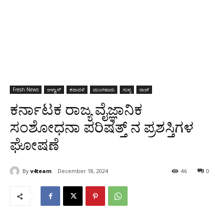
Fresh News
ಆಳ್ವಾಸ್
ಕರಾವಳಿ
ಮಂಗಳೂರು
ಸುಳ್ಯ
ರಾಜ್
ಕರ್ನಾಟಕ ರಾಜ್ಯ ವೈಜ್ಞಾನಿಕ
ಸಂಶೋಧನಾ ಪರಿಷತ್ತ್ ನ ಪ್ರಶಸ್ತಿಗಳ
ಘೋಷಣೆ
By
v4team
December 18, 2024
46
0