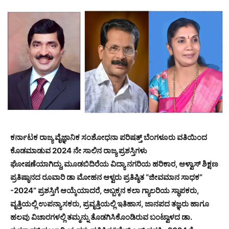
ಕರ್ನಾಟಕ ರಾಜ್ಯ ವೈಜ್ಞಾನಿಕ ಸಂಶೋಧನಾ ಪರಿಷತ್ತ್ ಬೆಂಗಳೂರು ವತಿಯಿಂದ
ಕೊಡಮಾಡುವ 2024 ನೇ ಸಾಲಿನ ರಾಜ್ಯ ಪ್ರಶಸ್ತಿಗಳು
ಘೋಷಣೆಯಾಗಿದ್ದು,ಮೂಡಬಿದಿರೆಯ ವಿದ್ಯಾ ನಗರಿಯ ಹರಿಕಾರ, ಆಳ್ವಾಸ್ ಶಿಕ್ಷಣ
ಪ್ರತಿಷ್ಠಾನದ ರೂವಾರಿ ಡಾ ಮೋಹನ ಆಳ್ವರು ಪ್ರತಿಷ್ಠಿತ “ಜೀವಮಾನ ಸಾಧಕ”
-2024” ಪ್ರಶಸ್ತಿಗೆ ಆಯ್ಕೆಯಾದರೆ, ಅಬ್ಬಕ್ಕನ ಕಲಾ ಗ್ಯಾಲರಿಯ ಸ್ಥಾಪಕರು,
ವೃತ್ತಿಯಲ್ಲಿ ಉಪನ್ಯಾಸಕರು, ಪ್ರವೃತ್ತಿಯಲ್ಲಿ ಇತಿಹಾಸ, ಜಾನಪದ ತಜ್ಞರು ಹಾಗೂ
ಹಲವು ವಿಚಾರಗಳಲ್ಲಿ ತಮ್ಮನ್ನು ತೊಡಗಿಸಿಕೊಂಡಿರುವ ಬಂಟ್ವಾಳದ ಡಾ.