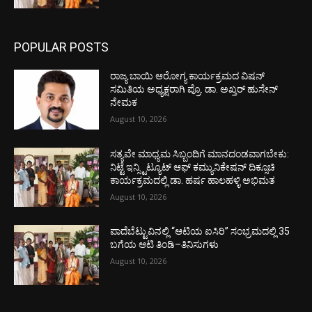
POPULAR POSTS
ರಾಜ್ಯ ಬಾಯಿ ಆರೋಗ್ಯ ಕಾರ್ಯಕ್ರಮದ ವಿಷನ್
ಸಮಿತಿಯ ಅಧ್ಯಕ್ಷರಾಗಿ ಪ್ರೊ. ಡಾ. ಅಖ್ತರ್ ಹುಸೇನ್
ನೇಮಕ
August 10, 2026
ಸತ್ಯವೇ ಮಾಧ್ಯಮ ಸಿಬ್ಬಂದಿಗೆ ಮಾನದಂಡವಾಗಬೇಕು:
ನಿಟ್ಟೆ ಇನ್ಸ್ಟಿಟ್ಯೂಟ್ ಆಫ್ ಕಮ್ಯುನಿಕೇಷನ್ ದಿಕ್ಸೂಚಿ
ಕಾರ್ಯಕ್ರಮದಲ್ಲಿ ಡಾ. ಹರ್ಷ ಹಾಲಹಳ್ಳಿ ಅಭಿಮತ
August 10, 2026
ಪಾದೆಬೆಟ್ಟುವಿನಲ್ಲಿ “ಆಟಿಯ ಐಸಿರಿ’’ ಸಂಭ್ರಮದಲ್ಲಿ 35
ಬಗೆಯ ಆಟಿ ತಿಂಡಿ–ತಿನಿಸುಗಳು
August 10, 2026