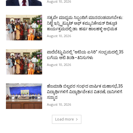
August 10, 2026
ಸತ್ಯವೇ ಮಾಧ್ಯಮ ಸಿಬ್ಬಂದಿಗೆ ಮಾನದಂಡವಾಗಬೇಕು:
ನಿಟ್ಟೆ ಇನ್ಸ್ಟಿಟ್ಯೂಟ್ ಆಫ್ ಕಮ್ಯುನಿಕೇಷನ್ ದಿಕ್ಸೂಚಿ
ಕಾರ್ಯಕ್ರಮದಲ್ಲಿ ಡಾ. ಹರ್ಷ ಹಾಲಹಳ್ಳಿ ಅಭಿಮತ
August 10, 2026
ಪಾದೆಬೆಟ್ಟುವಿನಲ್ಲಿ “ಆಟಿಯ ಐಸಿರಿ’’ ಸಂಭ್ರಮದಲ್ಲಿ 35
ಬಗೆಯ ಆಟಿ ತಿಂಡಿ–ತಿನಿಸುಗಳು
August 10, 2026
ಹೆಜಮಾಡಿ ಬಿಲ್ಲವರ ಸಂಘದ ವಾರ್ಷಿಕ ಮಹಾಸಭೆ,35
ವಿದ್ಯಾರ್ಥಿಗಳಿಗೆ ವಿದ್ಯಾರ್ಥಿವೇತನ ವಿತರಣೆ; ದಾನಿಗಳಿಗೆ
ಸನ್ಮಾನ
August 10, 2026
Load more