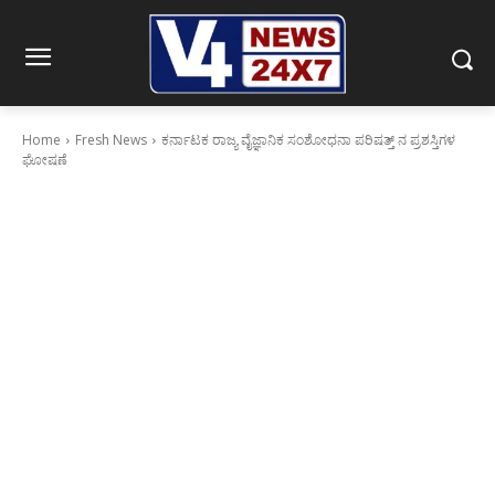
Home
Fresh News
ಕರ್ನಾಟಕ ರಾಜ್ಯ ವೈಜ್ಞಾನಿಕ ಸಂಶೋಧನಾ ಪರಿಷತ್ತ್ ನ ಪ್ರಶಸ್ತಿಗಳ
ಘೋಷಣೆ