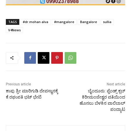
TAGS
#dr.mohan alva
#mangalore
Bangalore
sullia
V4News
Previous article
Next article
ಕಾಪು ಶ್ರೀ ಮಾರಿಗುಡಿ ದೇವಸ್ಥಾನಕ್ಕೆ
ಬೈಂದೂರು: ಫ್ರೆಂಡ್ಸ್ ಕ್ಲಬ್
ಕೆ.ರಘುಪತಿ ಭಟ್ ಭೇಟಿ
ಕಿರೀಮಂಜೇಶ್ವರ ವತಿಯಿಂದ
ಹೊನಲು ಬೆಳಕಿನ ವಾಲಿಬಾಲ್
ಪಂದ್ಯಾಟ