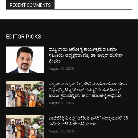
RECENT COMMENTS
EDITOR PICKS
ರಾಜ್ಯ ಬಾಯಿ ಆರೋಗ್ಯ ಕಾರ್ಯಕ್ರಮದ ವಿಷನ್
ಸಮಿತಿಯ ಅಧ್ಯಕ್ಷರಾಗಿ ಪ್ರೊ. ಡಾ. ಅಖ್ತರ್ ಹುಸೇನ್
ನೇಮಕ
August 10, 2026
ಸತ್ಯವೇ ಮಾಧ್ಯಮ ಸಿಬ್ಬಂದಿಗೆ ಮಾನದಂಡವಾಗಬೇಕು:
ನಿಟ್ಟೆ ಇನ್ಸ್ಟಿಟ್ಯೂಟ್ ಆಫ್ ಕಮ್ಯುನಿಕೇಷನ್ ದಿಕ್ಸೂಚಿ
ಕಾರ್ಯಕ್ರಮದಲ್ಲಿ ಡಾ. ಹರ್ಷ ಹಾಲಹಳ್ಳಿ ಅಭಿಮತ
August 10, 2026
ಪಾದೆಬೆಟ್ಟುವಿನಲ್ಲಿ “ಆಟಿಯ ಐಸಿರಿ’’ ಸಂಭ್ರಮದಲ್ಲಿ 35
ಬಗೆಯ ಆಟಿ ತಿಂಡಿ–ತಿನಿಸುಗಳು
August 10, 2026