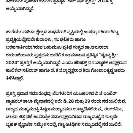
ತುಕರಾಮ್ ಪೂಜಾರಿ ಯವರು ಪ್ರತಿಷ್ಠಿತ “ಹೆಚ್ ಎನ್ ಪ್ರಶಸ್ತಿ- 2024 ಕ್ಕೆ
ಆಯ್ಕೆಯಾಗಿದ್ದಾರೆ.
ಹಾಗೆಯೇ ಮಹಿಳಾ ಕ್ಷೇತ್ರದ ಸಾಧನೆಗಾಗಿ ವೃತ್ತಿಯಲ್ಲಿ ಉಪನ್ಯಾಸಕಿಯಾಗಿದ್ದು
ಪ್ರವೃತ್ತಿಯಲ್ಲಿತರಬೇತುದಾರಳು, ಸಂಘಟಕರು ಹಾಗೂ
ಬರಹಗಾರ್ತಿಯಾಗಿರುವ ಬಹುಮುಖ ಪ್ರತಿಭೆ ಸುಳ್ಯದ ಡಾ.ಅನುರಾಧಾ
ಕುರುಂಜಿಯವರು ಪ್ರಪ್ರಥಮ ಬಾರಿಗೆ ಕೊಡಮಾಡುವ ಪ್ರತಿಷ್ಠಿತ “ಚೈತನ್ಯ ಶ್ರೀ-
2024” ಪ್ರಶಸ್ತಿಗೆ ಆಯ್ಕೆಯಾಗಿದ್ದಾರೆ. ಎಂದು ಪರಿಷತ್ತ್ ನ ಸಂಸ್ಥಾಪಕ ಅಧ್ಯಕ್ಷರಾದ
ಹುಲಿಕಲ್ ನಟರಾಜ್ ಹಾಗೂ ದ. ಕ ಜಿಲ್ಲಾಧ್ಯಕ್ಷರಾದ ಕಿದು ಗೋಪಾಲಕೃಷ್ಣ ಅವರು
ತಿಳಿಸಿದ್ದಾರೆ.
ಪ್ರಶಸ್ತಿ ಪ್ರದಾನ ಸಮಾರಂಭವು ಬೆಂಗಳೂರಿನ ಯಲಹಂಕದ ವಿ ಜೆ ಇಂಟರ್
ನ್ಯಾಷನಲ್ ಶಾಲಾ ಮೈದಾನದಲ್ಲಿ ಇದೇ ಡಿ. 28 ಮತ್ತು 29 ರಂದು ನಡೆಯಲಿರುವ,
ರಾಜ್ಯದ ಮುಖ್ಯಮಂತ್ರಿ ಸಿದ್ಧರಾಮಯ್ಯನವರು ಉದ್ಘಾಟಿಸಲಿರುವ,, ರಂಗಕರ್ಮಿ,
ಚಲನಾ ಚಿತ್ರ ನಟಿ ಉಮಾಶ್ರೀ ಸರ್ವಾಧ್ಯಕ್ಷರಾಗಿರುವ ರಾಜ್ಯ ಮಟ್ಟದ ನಾಲ್ಕನೇ
ಬೃಹತ್ ವೈಜ್ಞಾನಿಕ ಸಮ್ಮೇಳನದಲ್ಲಿ, ಗಣ್ಯ ಅತಿಥಿಗಳ ಸಮ್ಮುಖದಲ್ಲಿ ನಡೆಯಲಿದೆ.