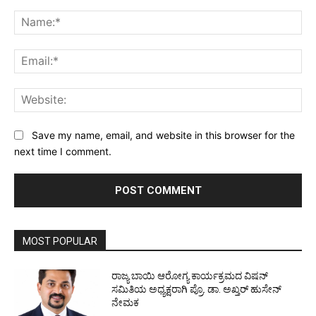
Comment:
Na
Ema
Web
Save my name, email, and website in this browser for the
next time I comment.
MOST POPULAR
ರಾಜ್ಯ ಬಾಯಿ ಆರೋಗ್ಯ ಕಾರ್ಯಕ್ರಮದ ವಿಷನ್
ಸಮಿತಿಯ ಅಧ್ಯಕ್ಷರಾಗಿ ಪ್ರೊ. ಡಾ. ಅಖ್ತರ್ ಹುಸೇನ್
ನೇಮಕ