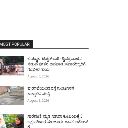
MOST POPULAR
ಬಂಟ್ವಾಳ: ಟಿಪ್ಪರ್ ಲಾರಿ- ದ್ವಿಚಕ್ರ ವಾಹನ
ನಡುವೆ ಭೀಕರ ಅಪಘಾತ :ಸವಾರರಿಬ್ಬರಿಗೆ
ಗಂಭೀರ ಗಾಯ
August 6, 2026
ಪುರಸಭೆಯಿಂದ ರಸ್ತೆ ಗುಂಡಿಗಳಿಗೆ
ತಾತ್ಕಾಲಿಕ ಮುಕ್ತಿ
August 6, 2026
ಸಾರೆಪುಣಿ: ಮೃತ ನಿಶಾನಾ ಕುಟುಂಬಕ್ಕೆ 3
ಲಕ್ಷ ಪರಿಹಾರ ಮಂಜೂರು: ಶಾಸಕ ಅಶೋಕ್
ರೈ