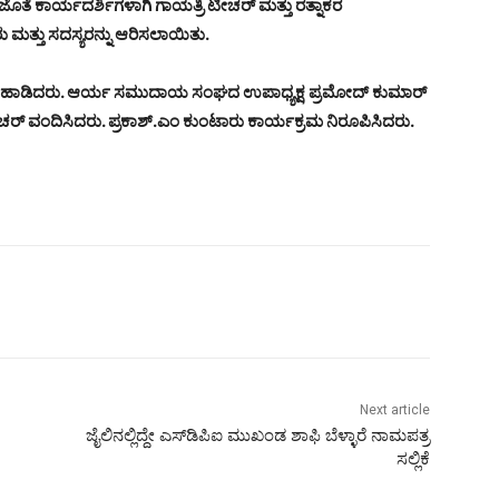
ಜೊತೆ ಕಾರ್ಯದರ್ಶಿಗಳಾಗಿ ಗಾಯತ್ರಿ ಟೀಚರ್ ಮತ್ತು ರತ್ನಾಕರ
ಮತ್ತು ಸದಸ್ಯರನ್ನು ಆರಿಸಲಾಯಿತು.
ರ್ಥನೆ ಹಾಡಿದರು. ಆರ್ಯ ಸಮುದಾಯ ಸಂಘದ ಉಪಾಧ್ಯಕ್ಷ ಪ್ರಮೋದ್ ಕುಮಾರ್
ಟೀಚರ್ ವಂದಿಸಿದರು. ಪ್ರಕಾಶ್.ಎಂ ಕುಂಟಾರು ಕಾರ್ಯಕ್ರಮ ನಿರೂಪಿಸಿದರು.
Next article
ಜೈಲಿನಲ್ಲಿದ್ದೇ ಎಸ್‍ಡಿಪಿಐ ಮುಖಂಡ ಶಾಫಿ ಬೆಳ್ಳಾರೆ ನಾಮಪತ್ರ
ಸಲ್ಲಿಕೆ