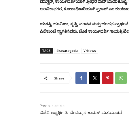
ಮಾಸ್ಟರ್, ಕಾರ್ಯದರ್ಶಿಯಾಗಿ ಶ್ರೀಧರ ರಾವ್ ಬಾಯಿತೊಟ್ಟಿ, 
ಅಂಬಿಕಾನಗರ, ಕೋಶಾಧಿಕಾರಿಯಾಗಿ ಪ್ರಕಾಶ್ ಎಂ ಕುಂಟಾರು 
ಯಶಸ್ವಿ, ಭೂಮಿಕಾ, ಸೃಷ್ಟಿ, ವಂದನ ಮತ್ತು ಚಂದನ ಪ್ರಾ
ಪಿಲಿಕುಂಜೆ ಸ್ವಾಗತಿಸಿದರು. ಜೊತೆ ಕಾರ್ಯದರ್ಶಿ ಗಾಯತ್ರಿ 
TAGS
#kasaragodu
V4News
Share
Previous article
ಬಿಜೆಪಿ ಅಭ್ಯರ್ಥಿ ಡಿ. ವೇದವ್ಯಾಸ ಕಾಮತ್ ಮತಯಾಚನೆ