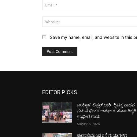
Save my name, email, and website in this b
EDITOR PICKS
ಬಂಟ್ವಾಳ: ಟಿಪ್ಪರ್ ಲಾರಿ- ದ್ವಿಚಕ್ರ ವಾಹನ
ನಡುವೆ ಭೀಕರ ಅಪಘಾತ :ಸವಾರರಿಬ್ಬರಿ
ಗಂಭೀರ ಗಾಯ
August 6, 2026
ಪುರಸಭೆಯಿಂದ ರಸ್ತೆ ಗುಂಡಿಗಳಿಗೆ