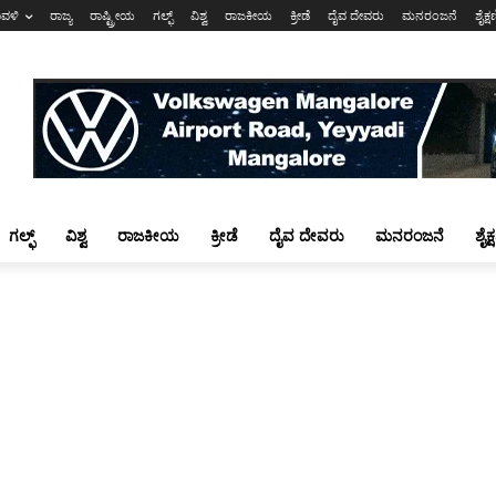
ಾವಳಿ
ರಾಜ್ಯ
ರಾಷ್ಟ್ರೀಯ
ಗಲ್ಫ್
ವಿಶ್ವ
ರಾಜಕೀಯ
ಕ್ರೀಡೆ
ದೈವ ದೇವರು
ಮನರಂಜನೆ
ಶೈಕ್
ಗಲ್ಫ್
ವಿಶ್ವ
ರಾಜಕೀಯ
ಕ್ರೀಡೆ
ದೈವ ದೇವರು
ಮನರಂಜನೆ
ಶೈಕ