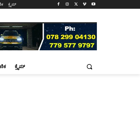
ಷಣಿಕ
ಕ್ರೈಮ್
್ಷಣಿಕ
ಕ್ರೈಮ್