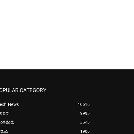
OPULAR CATEGORY
resh News
10616
ರಾವಳಿ
9995
ಂಗಳೂರು
3545
ಡುಪಿ
1906