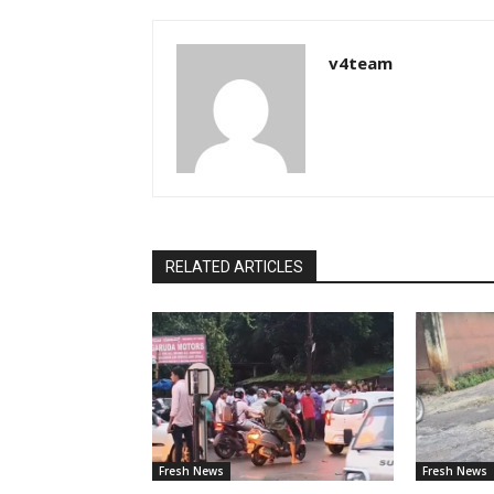
v4team
RELATED ARTICLES
Fresh News
Fresh News