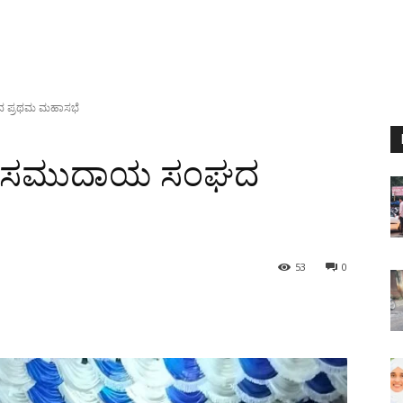
 ಪ್ರಥಮ ಮಹಾಸಭೆ
ಯ ಸಮುದಾಯ ಸಂಘದ
53
0