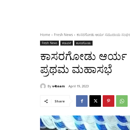
Home
Fresh News
ಕಾಸರಗೋಡು ಆರ್ಯ ಸಮುದಾಯ ಸಂಘದ
Fresh News
ಕರಾವಳಿ
ಕಾಸರಗೋಡು
ಕಾಸರಗೋಡು ಆರ್
ಪ್ರಥಮ ಮಹಾಸಭೆ
By
v4team
April 19, 2023
Share