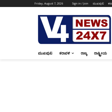
Friday, August 7, 2026
Sign in / Join
ಮುಖಪುಟ
ಕರ
ಮುಖಪುಟ
ಕರಾವಳಿ
ರಾಜ್ಯ
ರಾಷ್ಟ್ರೀಯ