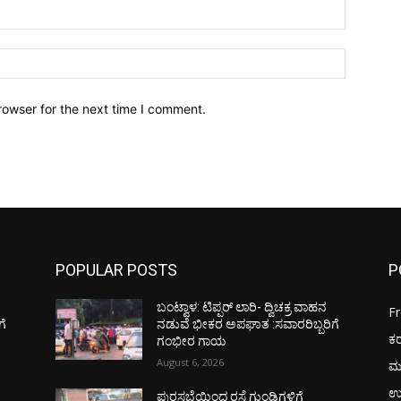
Email:*
Website:
rowser for the next time I comment.
POPULAR POSTS
P
ಬಂಟ್ವಾಳ: ಟಿಪ್ಪರ್ ಲಾರಿ- ದ್ವಿಚಕ್ರ ವಾಹನ
F
ಗೆ
ನಡುವೆ ಭೀಕರ ಅಪಘಾತ :ಸವಾರರಿಬ್ಬರಿಗೆ
ಕ
ಗಂಭೀರ ಗಾಯ
August 6, 2026
ಮ
ಉ
ಪುರಸಭೆಯಿಂದ ರಸ್ತೆ ಗುಂಡಿಗಳಿಗೆ