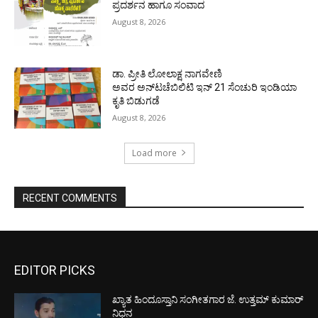
ಪ್ರದರ್ಶನ ಹಾಗೂ ಸಂವಾದ
August 8, 2026
ಡಾ. ಪ್ರೀತಿ ಲೋಲಾಕ್ಷ ನಾಗವೇಣಿ
ಅವರ ಅನ್‌ಟಚೆಬಿಲಿಟಿ ಇನ್ 21 ಸೆಂಚುರಿ ಇಂಡಿಯಾ
ಕೃತಿ ಬಿಡುಗಡೆ
August 8, 2026
Load more
RECENT COMMENTS
EDITOR PICKS
ಖ್ಯಾತ ಹಿಂದೂಸ್ತಾನಿ ಸಂಗೀತಗಾರ ಜೆ. ಉತ್ತಮ್ ಕುಮಾರ್
ನಿಧನ