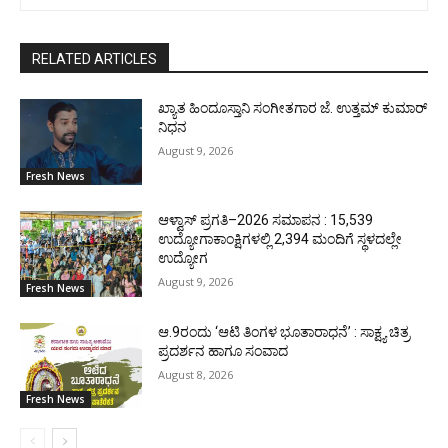
RELATED ARTICLES
ಖ್ಯಾತ ಹಿಂದೂಸ್ತಾನಿ ಸಂಗೀತಗಾರ ಜೆ. ಉತ್ತಮ್ ಕುಮಾರ್
ನಿಧನ
August 9, 2026
Fresh News
ಆಳ್ವಾಸ್ ಪ್ರಗತಿ–2026 ಸಮಾಪನ : 15,539
ಉದ್ಯೋಗಾಕಾಂಕ್ಷಿಗಳಲ್ಲಿ 2,394 ಮಂದಿಗೆ ಸ್ಥಳದಲ್ಲೇ
ಉದ್ಯೋಗ
August 9, 2026
Fresh News
ಆ.9ರಂದು ‘ಆಟಿ ತಿಂಗಳ ಭೂತಾರಾಧನೆ’ : ಸಾಕ್ಷ್ಯ ಚಿತ್ರ
ಪ್ರದರ್ಶನ ಹಾಗೂ ಸಂವಾದ
August 8, 2026
Fresh News