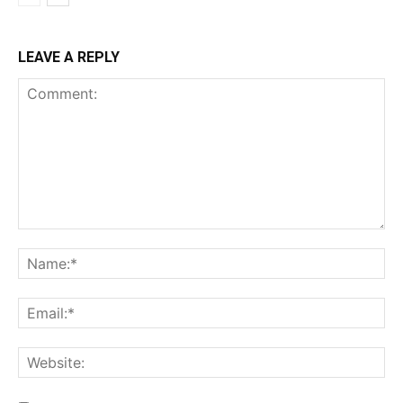
LEAVE A REPLY
Comment:
Na
Ema
Web