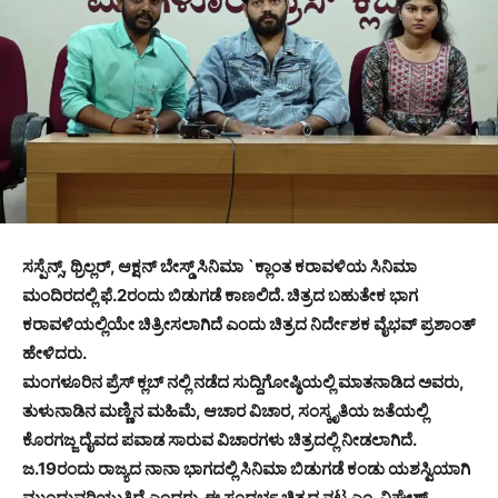
ಸಸ್ಪೆನ್ಸ್, ಥ್ರಿಲ್ಲರ್, ಆಕ್ಷನ್ ಬೇಸ್ಡ್ ಸಿನಿಮಾ `ಕ್ಲಾಂತ ಕರಾವಳಿಯ ಸಿನಿಮಾ
ಮಂದಿರದಲ್ಲಿ ಫೆ.2ರಂದು ಬಿಡುಗಡೆ ಕಾಣಲಿದೆ. ಚಿತ್ರದ ಬಹುತೇಕ ಭಾಗ
ಕರಾವಳಿಯಲ್ಲಿಯೇ ಚಿತ್ರೀಸಲಾಗಿದೆ ಎಂದು ಚಿತ್ರದ ನಿರ್ದೇಶಕ ವೈಭವ್ ಪ್ರಶಾಂತ್
ಹೇಳಿದರು.
ಮಂಗಳೂರಿನ ಪ್ರೆಸ್ ಕ್ಲಬ್ ನಲ್ಲಿ ನಡೆದ ಸುದ್ದಿಗೋಷ್ಠಿಯಲ್ಲಿ ಮಾತನಾಡಿದ ಅವರು,
ತುಳುನಾಡಿನ ಮಣ್ಣಿನ ಮಹಿಮೆ, ಆಚಾರ ವಿಚಾರ, ಸಂಸ್ಕೃತಿಯ ಜತೆಯಲ್ಲಿ
ಕೊರಗಜ್ಜ ದೈವದ ಪವಾಡ ಸಾರುವ ವಿಚಾರಗಳು ಚಿತ್ರದಲ್ಲಿ ನೀಡಲಾಗಿದೆ.
ಜ.19ರಂದು ರಾಜ್ಯದ ನಾನಾ ಭಾಗದಲ್ಲಿ ಸಿನಿಮಾ ಬಿಡುಗಡೆ ಕಂಡು ಯಶಸ್ವಿಯಾಗಿ
ಮುಂದುವರಿಯುತ್ತಿದೆ ಎಂದರು. ಈ ಸಂದರ್ಭ ಚಿತ್ರದ ನಟ ಎಂ. ವಿಘ್ನೇಶ್