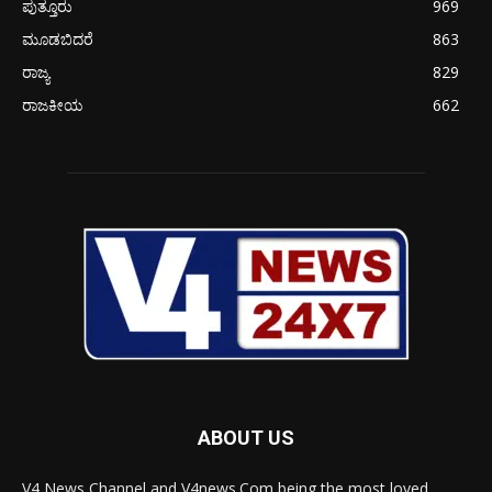
ಪುತ್ತೂರು
969
ಮೂಡಬಿದರೆ
863
ರಾಜ್ಯ
829
ರಾಜಕೀಯ
662
ABOUT US
V4 News Channel and V4news.Com being the most loved