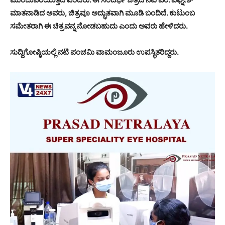
ಮಾತನಾಡಿದ ಅವರು, ಚಿತ್ರವೂ ಅದ್ಭುತವಾಗಿ ಮೂಡಿ ಬಂದಿದೆ. ಕುಟುಂಬ
ಸಮೇತರಾಗಿ ಈ ಚಿತ್ರವನ್ನ ನೋಡಬಹುದು ಎಂದು ಅವರು ಹೇಳಿದರು.
ಸುದ್ದಿಗೋಷ್ಠಿಯಲ್ಲಿ ನಟಿ ಪಂಚಮಿ ವಾಮಂಜೂರು ಉಪಸ್ಥಿತರಿದ್ದರು.