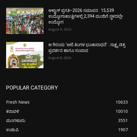
ಆಳ್ವಾಸ್ ಪ್ರಗತಿ–2026 ಸಮಾಪನ : 15,539
ಉದ್ಯೋಗಾಕಾಂಕ್ಷಿಗಳಲ್ಲಿ 2,394 ಮಂದಿಗೆ ಸ್ಥಳದಲ್ಲೇ
ಉದ್ಯೋಗ
August 9, 2026
ಆ.9ರಂದು ‘ಆಟಿ ತಿಂಗಳ ಭೂತಾರಾಧನೆ’ : ಸಾಕ್ಷ್ಯ ಚಿತ್ರ
ಪ್ರದರ್ಶನ ಹಾಗೂ ಸಂವಾದ
August 8, 2026
POPULAR CATEGORY
Fresh News
10633
ಕರಾವಳಿ
10010
ಮಂಗಳೂರು
3551
ಉಡುಪಿ
1907