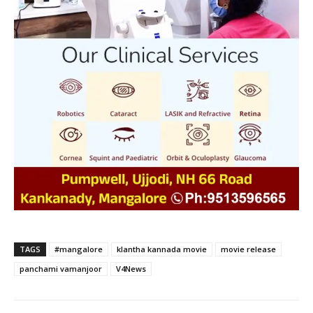
TAGS
#mangalore
klantha kannada movie
movie release
panchami vamanjoor
V4News