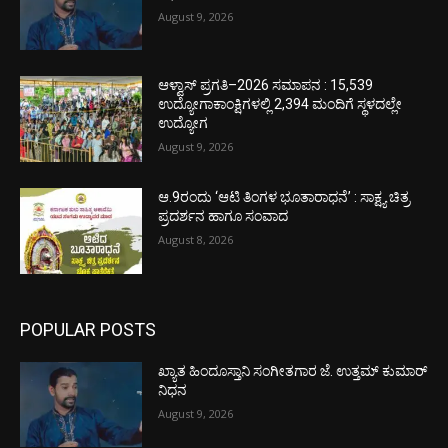
August 9, 2026
ಆಳ್ವಾಸ್ ಪ್ರಗತಿ–2026 ಸಮಾಪನ : 15,539
ಉದ್ಯೋಗಾಕಾಂಕ್ಷಿಗಳಲ್ಲಿ 2,394 ಮಂದಿಗೆ ಸ್ಥಳದಲ್ಲೇ
ಉದ್ಯೋಗ
August 9, 2026
ಆ.9ರಂದು ‘ಆಟಿ ತಿಂಗಳ ಭೂತಾರಾಧನೆ’ : ಸಾಕ್ಷ್ಯ ಚಿತ್ರ
ಪ್ರದರ್ಶನ ಹಾಗೂ ಸಂವಾದ
August 8, 2026
POPULAR POSTS
ಖ್ಯಾತ ಹಿಂದೂಸ್ತಾನಿ ಸಂಗೀತಗಾರ ಜೆ. ಉತ್ತಮ್ ಕುಮಾರ್
ನಿಧನ
August 9, 2026