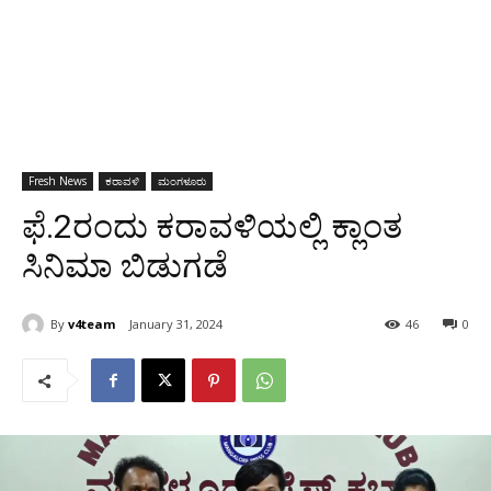
Fresh News
ಕರಾವಳಿ
ಮಂಗಳೂರು
ಫೆ.2ರಂದು ಕರಾವಳಿಯಲ್ಲಿ ಕ್ಲಾಂತ
ಸಿನಿಮಾ ಬಿಡುಗಡೆ
By
v4team
January 31, 2024
46
0