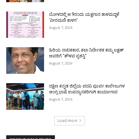
ಬೋಳದಲ್ಲಿ ಆ.9ರಂದು ಯಕ್ಷಗಾನ ತಾಳಮದ್ದಳೆ
‘ವೀರಮಣಿ ಕಾಳಗ’
August 7, 2026
ಹಿರಿಯ ನಾಟಕಕಾರ, ಕಲಾ ನಿರ್ದೇಶಕ ತಮ್ಮ ಲಕ್ಷಣ್
ಅವರಿಗೆ “ತೌಳವ ಪ್ರಶಸ್ತಿ”
August 7, 2026
ದಕ್ಷಿಣ ಕನ್ನಡ ಜಿಲ್ಲೆಯ ಪದವಿ ಪೂರ್ವ ಕಾಲೇಜುಗಳ
ಆಂಗ್ಲ ಭಾಷೆ ಉಪನ್ಯಾಸಕರಿಗಾಗಿ ಕಾರ್ಯಾಗಾರ
August 7, 2026
Load more