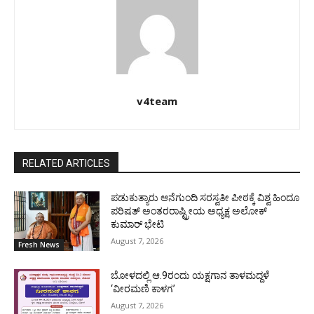
v4team
RELATED ARTICLES
ಪಡುಕುತ್ಯಾರು ಆನೆಗುಂದಿ ಸರಸ್ವತೀ ಪೀಠಕ್ಕೆ ವಿಶ್ವ ಹಿಂದೂ
ಪರಿಷತ್ ಅಂತರರಾಷ್ಟ್ರೀಯ ಅಧ್ಯಕ್ಷ ಅಲೋಕ್
ಕುಮಾರ್ ಭೇಟಿ
August 7, 2026
Fresh News
ಬೋಳದಲ್ಲಿ ಆ.9ರಂದು ಯಕ್ಷಗಾನ ತಾಳಮದ್ದಳೆ
‘ವೀರಮಣಿ ಕಾಳಗ’
August 7, 2026