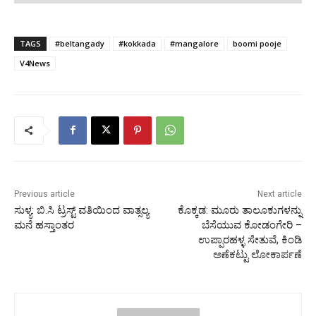
TAGS
#beltangady
#kokkada
#mangalore
boomi pooje
V4News
Previous article
Next article
ಸುಳ್ಯ: ಬಿ.ಸಿ ಟ್ರಸ್ಟ್ ವತಿಯಿಂದ ವಾತ್ಸಲ್ಯ
ಕೊಕ್ಕಡ: ಮೂರು ತಾಲೂಕುಗಳನ್ನು
ಮನೆ ಹಸ್ತಾಂತರ
ಬೆಸೆಯುವ ಕೋಡಂಗೇರಿ –
ಉಪ್ಪಾರಹಳ್ಳ ಸೇತುವೆ, ಕಿಂಡಿ
ಅಣೆಕಟ್ಟು ಲೋಕಾರ್ಪಣೆ