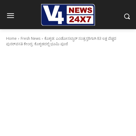
Home
Fresh News
ಕೊಕ್ಕಡ: ಎಂಡೋಸಲ್ಫಾನ್ ಸಂತ್ರಸ್ತರಿಗಾಗಿ 83 ಲಕ್ಷ ವೆಚ್ಚದ
ಪುನರ್‌ವಸತಿ ಕೇಂದ್ರ: ಕೊಕ್ಕಡದಲ್ಲಿ ಭೂಮಿ ಪೂಜೆ