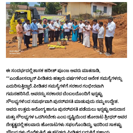
ಈ ಸಂದರ್ಭದಲ್ಲಿ ಶಾಸಕ ಹರೀಶ್ ಪೂಂಜ ಅವರು ಮಾತನಾಡಿ,
“”ಎಂಡೋಸಲ್ಫಾನ್ ಪೀಡಿತರು ಹತ್ತಾರು ವರ್ಷಗಳಿಂದ ಅನೇಕ ಸಮಸ್ಯೆಗಳನ್ನು
ಎದುರಿಸುತ್ತಿದ್ದಾರೆ. ಪೀಡಿತರ ಸಮಸ್ಯೆಗಳಿಗೆ ಸರಕಾರ ಗಂಭೀರವಾಗಿ
ಗಮನಹರಿಸಿದೆ. ಅವರನ್ನು ಸರಕಾರದ ಬೆಂಬಲದೊಂದಿಗೆ ಇನ್ನಷ್ಟು
ಸೌಲಭ್ಯಗಳಿಂದ ಸಮರ್ಥವಾಗಿ ಪುನರ್‌ವಸತಿ ಮಾಡುವುದು ನಮ್ಮ ಉದ್ದೇಶ.
ಅವರು ಉತ್ತಮ ಆರೋಗ್ಯ ಹಾಗೂ ಪುನರ್‌ವಸತಿ ಪಡೆಯಲು ಇನ್ನಷ್ಟು ಅನುದಾನ
ಮತ್ತು ಸೌಲಭ್ಯಗಳ ಒದಗಿಸಬೇಕು ಎಂಬ ದೃಷ್ಟಿಯಿಂದ ಹೋರಾಟ ಶ್ರೀಧರ್ ಅವರ
ನೇತೃತ್ವದಲ್ಲಿ ಹಲವಾರು ಹೋರಾಟಗಳು ಸಫಲಗೊಂಡಿದ್ದು, ಇದರಿಂದ ಸಾಕಷ್ಟು
ಸೌಲಭ್ಯಗಳು ದೊರೆಕುತ್ತಿವೆ. ಈ ಕಟ್ಟಡವು ಪೀಡಿತರ ಬದುಕಿಗೆ ಸಹಾಯ