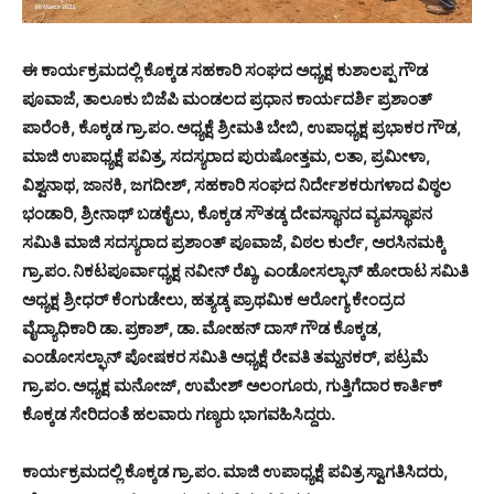
ಈ ಕಾರ್ಯಕ್ರಮದಲ್ಲಿ ಕೊಕ್ಕಡ ಸಹಕಾರಿ ಸಂಘದ ಅಧ್ಯಕ್ಷ ಕುಶಾಲಪ್ಪ ಗೌಡ
ಪೂವಾಜೆ, ತಾಲೂಕು ಬಿಜೆಪಿ ಮಂಡಲದ ಪ್ರಧಾನ ಕಾರ್ಯದರ್ಶಿ ಪ್ರಶಾಂತ್
ಪಾರೆಂಕಿ, ಕೊಕ್ಕಡ ಗ್ರಾ.ಪಂ. ಅಧ್ಯಕ್ಷೆ ಶ್ರೀಮತಿ ಬೇಬಿ, ಉಪಾಧ್ಯಕ್ಷ ಪ್ರಭಾಕರ ಗೌಡ,
ಮಾಜಿ ಉಪಾಧ್ಯಕ್ಷೆ ಪವಿತ್ರ, ಸದಸ್ಯರಾದ ಪುರುಷೋತ್ತಮ, ಲತಾ, ಪ್ರಮೀಳಾ,
ವಿಶ್ವನಾಥ, ಜಾನಕಿ, ಜಗದೀಶ್, ಸಹಕಾರಿ ಸಂಘದ ನಿರ್ದೇಶಕರುಗಳಾದ ವಿಠ್ಠಲ
ಭಂಡಾರಿ, ಶ್ರೀನಾಥ್ ಬಡಕೈಲು, ಕೊಕ್ಕಡ ಸೌತಡ್ಕ ದೇವಸ್ಥಾನದ ವ್ಯವಸ್ಥಾಪನ
ಸಮಿತಿ ಮಾಜಿ ಸದಸ್ಯರಾದ ಪ್ರಶಾಂತ್ ಪೂವಾಜೆ, ವಿಠಲ ಕುರ್ಲೆ, ಅರಸಿನಮಕ್ಕಿ
ಗ್ರಾ.ಪಂ. ನಿಕಟಪೂರ್ವಾಧ್ಯಕ್ಷ ನವೀನ್ ರೆಖ್ಯ, ಎಂಡೋಸಲ್ಫಾನ್ ಹೋರಾಟ ಸಮಿತಿ
ಅಧ್ಯಕ್ಷ ಶ್ರೀಧರ್ ಕೆಂಗುಡೇಲು, ಹತ್ಯಡ್ಕ ಪ್ರಾಥಮಿಕ ಆರೋಗ್ಯ ಕೇಂದ್ರದ
ವೈದ್ಯಾಧಿಕಾರಿ ಡಾ. ಪ್ರಕಾಶ್, ಡಾ. ಮೋಹನ್ ದಾಸ್ ಗೌಡ ಕೊಕ್ಕಡ,
ಎಂಡೋಸಲ್ಫಾನ್ ಪೋಷಕರ ಸಮಿತಿ ಅಧ್ಯಕ್ಷೆ ರೇವತಿ ತಮ್ಹನಕರ್, ಪಟ್ರಮೆ
ಗ್ರಾ.ಪಂ. ಅಧ್ಯಕ್ಷ ಮನೋಜ್, ಉಮೇಶ್ ಅಲಂಗೂರು, ಗುತ್ತಿಗೆದಾರ ಕಾರ್ತಿಕ್
ಕೊಕ್ಕಡ ಸೇರಿದಂತೆ ಹಲವಾರು ಗಣ್ಯರು ಭಾಗವಹಿಸಿದ್ದರು.
ಕಾರ್ಯಕ್ರಮದಲ್ಲಿ ಕೊಕ್ಕಡ ಗ್ರಾ.ಪಂ. ಮಾಜಿ ಉಪಾಧ್ಯಕ್ಷೆ ಪವಿತ್ರ ಸ್ವಾಗತಿಸಿದರು,