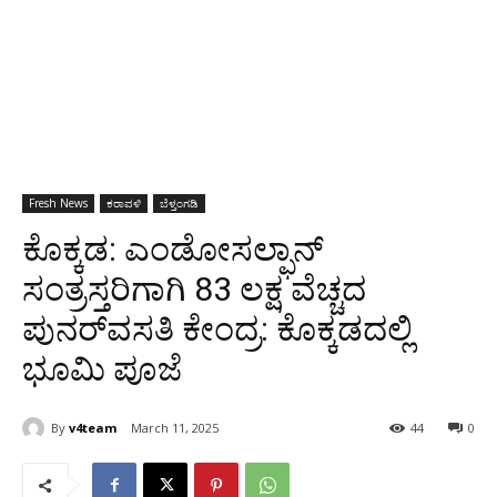
Fresh News
ಕರಾವಳಿ
ಬೆಳ್ತಂಗಡಿ
ಕೊಕ್ಕಡ: ಎಂಡೋಸಲ್ಫಾನ್
ಸಂತ್ರಸ್ತರಿಗಾಗಿ 83 ಲಕ್ಷ ವೆಚ್ಚದ
ಪುನರ್‌ವಸತಿ ಕೇಂದ್ರ: ಕೊಕ್ಕಡದಲ್ಲಿ
ಭೂಮಿ ಪೂಜೆ
By
v4team
March 11, 2025
44
0