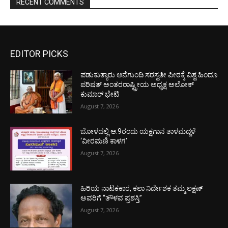
RECENT COMMENTS
EDITOR PICKS
ಪಡುಕುತ್ಯಾರು ಆನೆಗುಂದಿ ಸರಸ್ವತೀ ಪೀಠಕ್ಕೆ ವಿಶ್ವ ಹಿಂದೂ
ಪರಿಷತ್ ಅಂತರರಾಷ್ಟ್ರೀಯ ಅಧ್ಯಕ್ಷ ಅಲೋಕ್
ಕುಮಾರ್ ಭೇಟಿ
August 7, 2026
ಬೋಳದಲ್ಲಿ ಆ.9ರಂದು ಯಕ್ಷಗಾನ ತಾಳಮದ್ದಳೆ
‘ವೀರಮಣಿ ಕಾಳಗ’
August 7, 2026
ಹಿರಿಯ ನಾಟಕಕಾರ, ಕಲಾ ನಿರ್ದೇಶಕ ತಮ್ಮ ಲಕ್ಷಣ್
ಅವರಿಗೆ “ತೌಳವ ಪ್ರಶಸ್ತಿ”
August 7, 2026