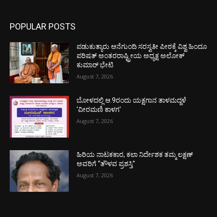
POPULAR POSTS
ಪಡುಕುತ್ಯಾರು ಆನೆಗುಂದಿ ಸರಸ್ವತೀ ಪೀಠಕ್ಕೆ ವಿಶ್ವ ಹಿಂದೂ
ಪರಿಷತ್ ಅಂತರರಾಷ್ಟ್ರೀಯ ಅಧ್ಯಕ್ಷ ಅಲೋಕ್
ಕುಮಾರ್ ಭೇಟಿ
August 7, 2026
ಬೋಳದಲ್ಲಿ ಆ.9ರಂದು ಯಕ್ಷಗಾನ ತಾಳಮದ್ದಳೆ
‘ವೀರಮಣಿ ಕಾಳಗ’
August 7, 2026
ಹಿರಿಯ ನಾಟಕಕಾರ, ಕಲಾ ನಿರ್ದೇಶಕ ತಮ್ಮ ಲಕ್ಷಣ್
ಅವರಿಗೆ “ತೌಳವ ಪ್ರಶಸ್ತಿ”
August 7, 2026