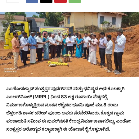
ಎಂಡೋಸಲ್ಫಾನ್ ಸಂತ್ರಸ್ತರ ಪುನರ್‌ವಸತಿ ಮತ್ತು ಭವಿಷ್ಯದ ಅನುಕೂಲಕ್ಕಾಗಿ
ಎಂಆರ್‌ಪಿಎಲ್ (MRPL) ನಿಂದ 83 ಲಕ್ಷ ರೂಪಾಯಿ ವೆಚ್ಚದಲ್ಲಿ
ನಿರ್ಮಾಣಗೊಳ್ಳುತ್ತಿರುವ ನೂತನ ಕಟ್ಟಡದ ಭೂಮಿ ಪೂಜೆ ಮಾ.8 ರಂದು
ಬೆಳ್ತಂಗಡಿ ಶಾಸಕ ಹರೀಶ್ ಪೂಂಜ ಅವರು ನೆರವೇರಿಸಿದರು. ಕೊಕ್ಕಡ ಗ್ರಾಮ
ಪಂಚಾಯತಿ ಸಮೀಪ ಈ ಪುನರ್‌ವಸತಿ ಕೇಂದ್ರ ನಿರ್ಮಾಣವಾಗಲಿದ್ದು, ಎಂಡೋ
ಸಂತ್ರಸ್ತರ ಆರೋಗ್ಯದ ಕಲ್ಯಾಣಕ್ಕಾಗಿ ಈ ಯೋಜನೆ ಕೈಗೊಳ್ಳಲಾಗಿದೆ.