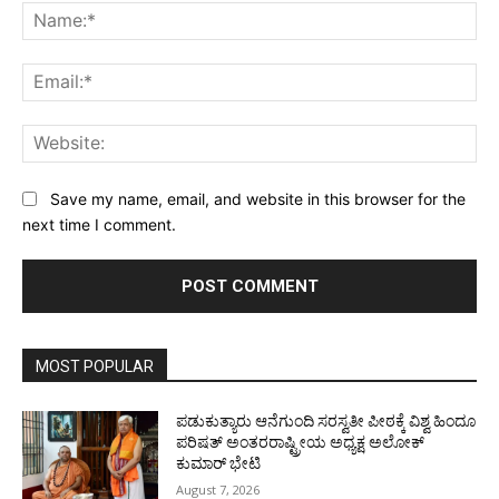
Na
Ema
Web
Save my name, email, and website in this browser for the
next time I comment.
MOST POPULAR
ಪಡುಕುತ್ಯಾರು ಆನೆಗುಂದಿ ಸರಸ್ವತೀ ಪೀಠಕ್ಕೆ ವಿಶ್ವ ಹಿಂದೂ
ಪರಿಷತ್ ಅಂತರರಾಷ್ಟ್ರೀಯ ಅಧ್ಯಕ್ಷ ಅಲೋಕ್
ಕುಮಾರ್ ಭೇಟಿ
August 7, 2026