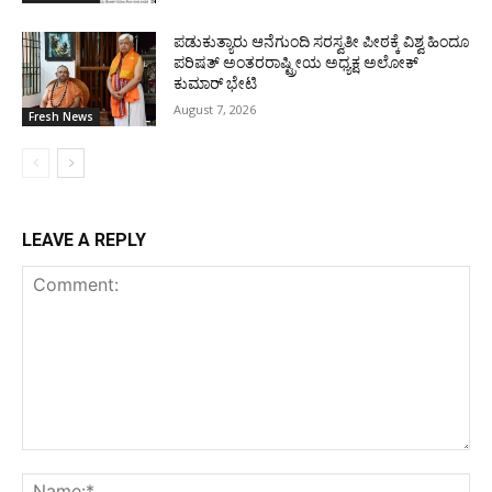
ಪಡುಕುತ್ಯಾರು ಆನೆಗುಂದಿ ಸರಸ್ವತೀ ಪೀಠಕ್ಕೆ ವಿಶ್ವ ಹಿಂದೂ
ಪರಿಷತ್ ಅಂತರರಾಷ್ಟ್ರೀಯ ಅಧ್ಯಕ್ಷ ಅಲೋಕ್
ಕುಮಾರ್ ಭೇಟಿ
August 7, 2026
Fresh News
LEAVE A REPLY
Comment:
Na