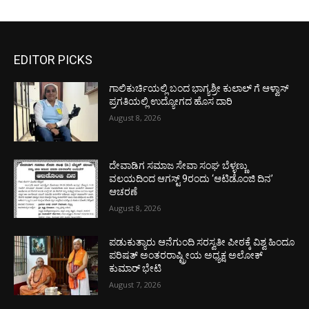
EDITOR PICKS
ಗಾಲಿಕುರ್ಚಿಯಲ್ಲಿ ಬಂದ ಭಾಗ್ಯಶ್ರೀ ಕುಲಾಲ್ ಗೆ ಆಳ್ವಾಸ್
ಪ್ರಗತಿಯಲ್ಲಿ ಉದ್ಯೋಗದ ಹೊಸ ದಾರಿ
August 8, 2026
ದೇವಾಡಿಗ ಸಮಾಜ ಸೇವಾ ಸಂಘ ಬೆಳ್ಳಣ್ಣು
ವಲಯದಿಂದ ಆಗಸ್ಟ್ 9ರಂದು ‘ಆಟಿಡೊಂಜಿ ದಿನ’
ಆಚರಣೆ
August 8, 2026
ಪಡುಕುತ್ಯಾರು ಆನೆಗುಂದಿ ಸರಸ್ವತೀ ಪೀಠಕ್ಕೆ ವಿಶ್ವ ಹಿಂದೂ
ಪರಿಷತ್ ಅಂತರರಾಷ್ಟ್ರೀಯ ಅಧ್ಯಕ್ಷ ಅಲೋಕ್
ಕುಮಾರ್ ಭೇಟಿ
August 7, 2026