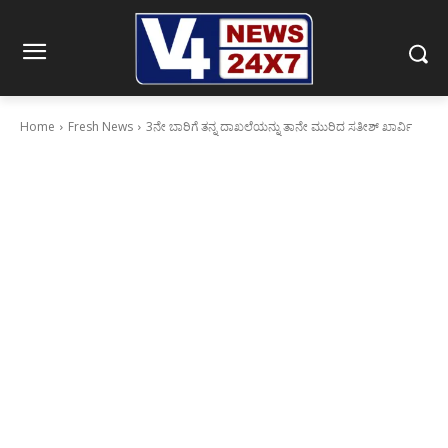
Home
Fresh News
3ನೇ ಬಾರಿಗೆ ತನ್ನ ದಾಖಲೆಯನ್ನು ತಾನೇ ಮುರಿದ ಸತೀಶ್ ಖಾರ್ವಿ