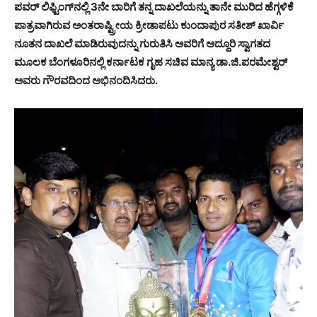
ಪವರ್ ಲಿಫ್ಟಿಂಗ್‍ನಲ್ಲಿ 3ನೇ ಬಾರಿಗೆ ತನ್ನ ದಾಖಲೆಯನ್ನು ತಾನೇ ಮುರಿದ ಹೆಗ್ಗಳಿಕೆ
ಪಾತ್ರವಾಗಿರುವ ಅಂತರಾಷ್ಟ್ರೀಯ ಕ್ರೀಡಾಪಟು ಕುಂದಾಪುರ ಸತೀಶ್ ಖಾರ್ವಿ
ನೂತನ ದಾಖಲೆ ಮಾಡಿರುವುದನ್ನು ಗುರುತಿಸಿ ಅವರಿಗೆ ಅದ್ದೂರಿ ಸ್ವಾಗತದ
ಮೂಲಕ ಬೆಂಗಳೂರಿನಲ್ಲಿ ಕರ್ನಾಟಕ ಗೃಹ ಸಚಿವ ಮಾನ್ಯ ಡಾ.ಜಿ.ಪರಮೇಶ್ವರ್
ಅವರು ಗೌರವದಿಂದ ಅಭಿನಂದಿಸಿದರು.