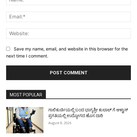
Ema
Web
Save my name, email, and website in this browser for the
next time I comment.
MOST POPULAR
ಗಾಲಿಕುರ್ಚಿಯಲ್ಲಿ ಬಂದ ಭಾಗ್ಯಶ್ರೀ ಕುಲಾಲ್ ಗೆ ಆಳ್ವಾಸ್
ಪ್ರಗತಿಯಲ್ಲಿ ಉದ್ಯೋಗದ ಹೊಸ ದಾರಿ
August 8, 2026