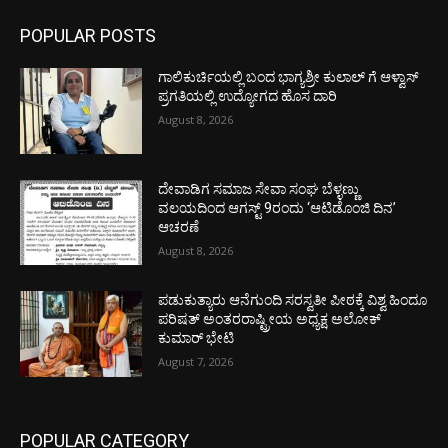
POPULAR POSTS
ಗಾಲಿಕುರ್ಚಿಯಲ್ಲಿ ಬಂದ ಭಾಗ್ಯಶ್ರೀ ಕುಲಾಲ್ ಗೆ ಆಳ್ವಾಸ್
ಪ್ರಗತಿಯಲ್ಲಿ ಉದ್ಯೋಗದ ಹೊಸ ದಾರಿ
August 8, 2026
ದೇವಾಡಿಗ ಸಮಾಜ ಸೇವಾ ಸಂಘ ಬೆಳ್ಳಣ್ಣು
ವಲಯದಿಂದ ಆಗಸ್ಟ್ 9ರಂದು ‘ಆಟಿಡೊಂಜಿ ದಿನ’
ಆಚರಣೆ
August 8, 2026
ಪಡುಕುತ್ಯಾರು ಆನೆಗುಂದಿ ಸರಸ್ವತೀ ಪೀಠಕ್ಕೆ ವಿಶ್ವ ಹಿಂದೂ
ಪರಿಷತ್ ಅಂತರರಾಷ್ಟ್ರೀಯ ಅಧ್ಯಕ್ಷ ಅಲೋಕ್
ಕುಮಾರ್ ಭೇಟಿ
August 7, 2026
POPULAR CATEGORY