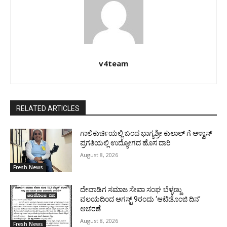
v4team
RELATED ARTICLES
ಗಾಲಿಕುರ್ಚಿಯಲ್ಲಿ ಬಂದ ಭಾಗ್ಯಶ್ರೀ ಕುಲಾಲ್ ಗೆ ಆಳ್ವಾಸ್
ಪ್ರಗತಿಯಲ್ಲಿ ಉದ್ಯೋಗದ ಹೊಸ ದಾರಿ
August 8, 2026
Fresh News
ದೇವಾಡಿಗ ಸಮಾಜ ಸೇವಾ ಸಂಘ ಬೆಳ್ಳಣ್ಣು
ವಲಯದಿಂದ ಆಗಸ್ಟ್ 9ರಂದು ‘ಆಟಿಡೊಂಜಿ ದಿನ’
ಆಚರಣೆ
August 8, 2026
Fresh News