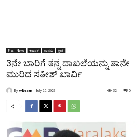
Fresh News
ಕರಾವಳಿ
ಉಡುಪಿ
ಕ್ರೀಡೆ
3ನೇ ಬಾರಿಗೆ ತನ್ನ ದಾಖಲೆಯನ್ನು ತಾನೇ
ಮುರಿದ ಸತೀಶ್ ಖಾರ್ವಿ
By
v4team
July 20, 2023
32
0