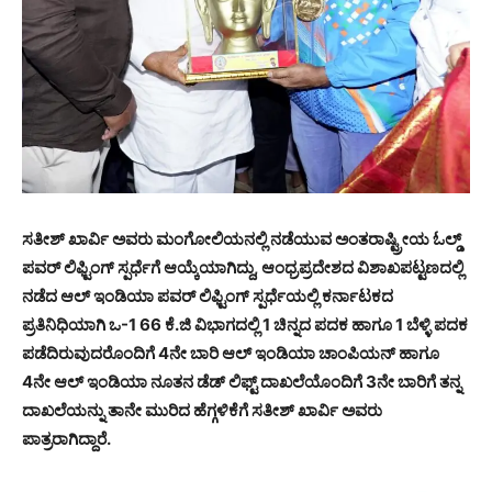
ಸತೀಶ್ ಖಾರ್ವಿ ಅವರು ಮಂಗೋಲಿಯನಲ್ಲಿ ನಡೆಯುವ ಅಂತರಾಷ್ಟ್ರೀಯ ಓಲ್ಡ್
ಪವರ್ ಲಿಫ್ಟಿಂಗ್ ಸ್ಪರ್ಧೆಗೆ ಆಯ್ಕೆಯಾಗಿದ್ದು, ಆಂಧ್ರಪ್ರದೇಶದ ವಿಶಾಖಪಟ್ಟಣದಲ್ಲಿ
ನಡೆದ ಆಲ್ ಇಂಡಿಯಾ ಪವರ್ ಲಿಫ್ಟಿಂಗ್ ಸ್ಪರ್ಧೆಯಲ್ಲಿ ಕರ್ನಾಟಕದ
ಪ್ರತಿನಿಧಿಯಾಗಿ ಒ-1 66 ಕೆ.ಜಿ ವಿಭಾಗದಲ್ಲಿ 1 ಚಿನ್ನದ ಪದಕ ಹಾಗೂ 1 ಬೆಳ್ಳಿ ಪದಕ
ಪಡೆದಿರುವುದರೊಂದಿಗೆ 4ನೇ ಬಾರಿ ಆಲ್ ಇಂಡಿಯಾ ಚಾಂಪಿಯನ್ ಹಾಗೂ
4ನೇ ಆಲ್ ಇಂಡಿಯಾ ನೂತನ ಡೆಡ್ ಲಿಫ್ಟ್ ದಾಖಲೆಯೊಂದಿಗೆ 3ನೇ ಬಾರಿಗೆ ತನ್ನ
ದಾಖಲೆಯನ್ನು ತಾನೇ ಮುರಿದ ಹೆಗ್ಗಳಿಕೆಗೆ ಸತೀಶ್ ಖಾರ್ವಿ ಅವರು
ಪಾತ್ರರಾಗಿದ್ದಾರೆ.