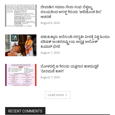
ದೇವಾಡಿಗ ಸಮಾಜ ಸೇವಾ ಸಂಘ ಬೆಳ್ಳಣ್ಣು
ವಲಯದಿಂದ ಆಗಸ್ಟ್ 9ರಂದು ‘ಆಟಿಡೊಂಜಿ ದಿನ’
ಆಚರಣೆ
August 8, 2026
ಪಡುಕುತ್ಯಾರು ಆನೆಗುಂದಿ ಸರಸ್ವತೀ ಪೀಠಕ್ಕೆ ವಿಶ್ವ ಹಿಂದೂ
ಪರಿಷತ್ ಅಂತರರಾಷ್ಟ್ರೀಯ ಅಧ್ಯಕ್ಷ ಅಲೋಕ್
ಕುಮಾರ್ ಭೇಟಿ
August 7, 2026
ಬೋಳದಲ್ಲಿ ಆ.9ರಂದು ಯಕ್ಷಗಾನ ತಾಳಮದ್ದಳೆ
‘ವೀರಮಣಿ ಕಾಳಗ’
August 7, 2026
Load more
RECENT COMMENTS