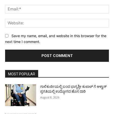
Ema
Web
Save my name, email, and website in this browser for the
next time I comment.
MOST POPULAR
ಗಾಲಿಕುರ್ಚಿಯಲ್ಲಿ ಬಂದ ಭಾಗ್ಯಶ್ರೀ ಕುಲಾಲ್ ಗೆ ಆಳ್ವಾಸ್
ಪ್ರಗತಿಯಲ್ಲಿ ಉದ್ಯೋಗದ ಹೊಸ ದಾರಿ
August 8, 2026