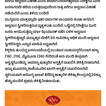
ವರೆಗೂ ಅನ್ನದಾನ ವಿತರಣೆ ಎಂದು ತೀರ್ಮಾನಿಸಲಾಗಿತ್ತಾದರೂ ನಿರೀಕ್ಷೆಗೂ ಮೀರಿ
ಜನಸಾಗರವೇ ಹರಿದು ಬರುತ್ತಿರುವುದರಿಂದ ರಾತ್ರಿ ವರೆಗೂ ಅನ್ನದಾನ ವಿತರಣೆ
ನಡೆಯಲಿದೆ ಎಂದು ತಿಳಿದು ಬಂದಿದೆ.
ಮುಸ್ಲಿಮರು ಮಾತ್ರವಲ್ಲದೇ ಇತರ ಧರ್ಮಗಳ ಬಾಂಧವರು ಕೂಡಾ ಆಗಮಿಸಿ
ಅನ್ನದಾನ ಸ್ವೀಕರಿಸುತ್ತಿರುವ ದೃಶ್ಯ ಕಂಡು ಬಂದಿದೆ. ಒಟ್ಟಿನಲ್ಲಿ ನಿರೀಕ್ಷೆಗೂ ಮೀರಿ
ಜನರು ಆಗಮಿಸುತ್ತಿದ್ದು ದರ್ಗಾ ಝಿಯಾರತ್ ನಡೆಸಿ ಬಳಿಕ ಅನ್ನದಾನ
ಸ್ವೀಕರಿಸುತ್ತಿದ್ದಾರೆ. ಮದ್ಯಾಹ್ನದ ವೇಳೆಗೆ 30 ಸಾವಿರಕ್ಕೂ ಅಧಿಕ ಮಂದಿ ಅನ್ನದಾನ
ಸ್ವೀಕರಿಸಿದ್ದರು ಎನ್ನುವ ಮಾಹಿತಿ ಲಭ್ಯವಾಗಿದೆ.
ಕಿಕ್ಕಿರಿದು ತುಂಬಿದ್ದ ಜನಸಂದಣಿಯಲ್ಲಿ ಉಂಟಾದ ನೂಕುನುಗ್ಗಲಿನಿಂದಾಗಿ ಹಸ್ನಾ
(18) ,(19), ಮೈಮೂನಾ (36) ಸೇರಿದಂತೆ ಆರು ಮಂದಿ ತೀವ್ರವಾಗಿ
ಅಸ್ವಸ್ಥಗೊಂಡಿದ್ದು, ಅವರನ್ನು ಪುತ್ತೂರಿನ ಆಸ್ಪತ್ರೆಗೆ ದಾಖಲಿಸಿ ಚಿಕಿತ್ಸೆ ನೀಡಲಾಗಿದೆ.
ಇನ್ನೂ ಮೂವರನ್ನು ಕಾಣಿಯೂರಿನ ಖಾಸಗಿ ಆಸ್ಪತ್ರೆಗೆ ದಾಖಲಿಸಲಾಗಿದೆ.
ಸ್ಥಳೀಯವಾಗಿ ಆರೋಗ್ಯ ಇಲಾಖೆ ತೆರೆದಿದ್ದ ತಾತ್ಕಾಲಿಕ ಚಿಕಿತ್ಸಾ ಕೇಂದ್ರದಲ್ಲಿ 20ಕ್ಕೂ
ಹೆಚ್ಚು ಮಂದಿಗೆ ಪ್ರಥಮ ಚಿಕಿತ್ಸೆ ನೀಡಲಾಯಿತು.