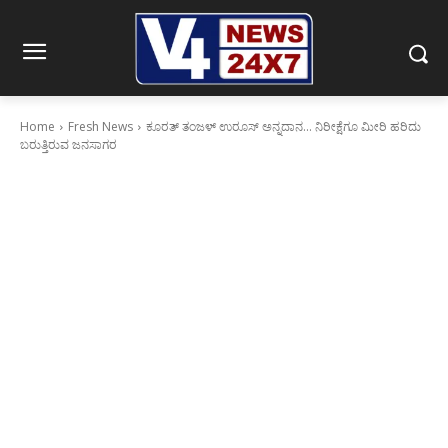
Home
Fresh News
ಕೂರತ್ ತಂಜಳ್ ಉರೂಸ್ ಅನ್ನದಾನ... ನಿರೀಕ್ಷೆಗೂ ಮೀರಿ ಹರಿದು
ಬರುತ್ತಿರುವ ಜನಸಾಗರ