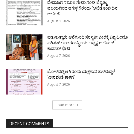
ದೇವಾಡಿಗ ಸಮಾಜ ಸೇವಾ ಸಂಘ ಬೆಳ್ಳಣ್ಣು
ವಲಯದಿಂದ ಆಗಸ್ಟ್ 9ರಂದು ‘ಆಟಿಡೊಂಜಿ ದಿನ’
ಆಚರಣೆ
August 8, 2026
ಪಡುಕುತ್ಯಾರು ಆನೆಗುಂದಿ ಸರಸ್ವತೀ ಪೀಠಕ್ಕೆ ವಿಶ್ವ ಹಿಂದೂ
ಪರಿಷತ್ ಅಂತರರಾಷ್ಟ್ರೀಯ ಅಧ್ಯಕ್ಷ ಅಲೋಕ್
ಕುಮಾರ್ ಭೇಟಿ
August 7, 2026
ಬೋಳದಲ್ಲಿ ಆ.9ರಂದು ಯಕ್ಷಗಾನ ತಾಳಮದ್ದಳೆ
‘ವೀರಮಣಿ ಕಾಳಗ’
August 7, 2026
Load more
RECENT COMMENTS