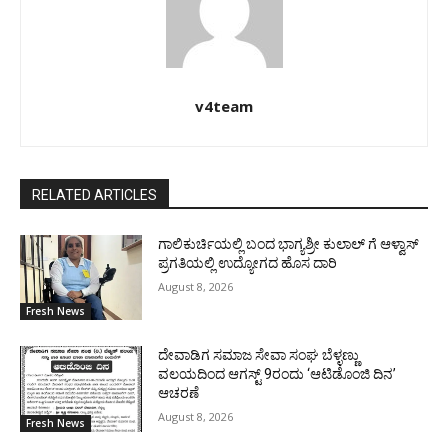
v4team
RELATED ARTICLES
ಗಾಲಿಕುರ್ಚಿಯಲ್ಲಿ ಬಂದ ಭಾಗ್ಯಶ್ರೀ ಕುಲಾಲ್ ಗೆ ಆಳ್ವಾಸ್
ಪ್ರಗತಿಯಲ್ಲಿ ಉದ್ಯೋಗದ ಹೊಸ ದಾರಿ
August 8, 2026
Fresh News
ದೇವಾಡಿಗ ಸಮಾಜ ಸೇವಾ ಸಂಘ ಬೆಳ್ಳಣ್ಣು
ವಲಯದಿಂದ ಆಗಸ್ಟ್ 9ರಂದು ‘ಆಟಿಡೊಂಜಿ ದಿನ’
ಆಚರಣೆ
August 8, 2026
Fresh News