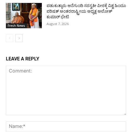
ಪಡುಕುತ್ಯಾರು ಆನೆಗುಂದಿ ಸರಸ್ವತೀ ಪೀಠಕ್ಕೆ ವಿಶ್ವ ಹಿಂದೂ
ಪರಿಷತ್ ಅಂತರರಾಷ್ಟ್ರೀಯ ಅಧ್ಯಕ್ಷ ಅಲೋಕ್
ಕುಮಾರ್ ಭೇಟಿ
August 7, 2026
Fresh News
LEAVE A REPLY
Comment:
Na