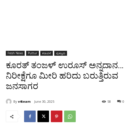
Fresh News
Puttur
ಕರಾವಳಿ
ಪುತ್ತೂರು
ಕೂರತ್ ತಂಜಳ್ ಉರೂಸ್ ಅನ್ನದಾನ…
ನಿರೀಕ್ಷೆಗೂ ಮೀರಿ ಹರಿದು ಬರುತ್ತಿರುವ
ಜನಸಾಗರ
By
v4team
June 30, 2025
58
0