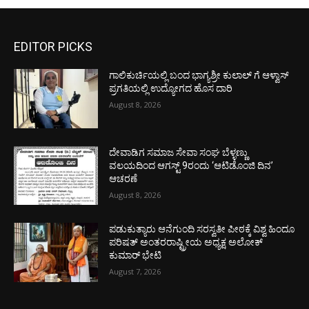
EDITOR PICKS
ಗಾಲಿಕುರ್ಚಿಯಲ್ಲಿ ಬಂದ ಭಾಗ್ಯಶ್ರೀ ಕುಲಾಲ್ ಗೆ ಆಳ್ವಾಸ್
ಪ್ರಗತಿಯಲ್ಲಿ ಉದ್ಯೋಗದ ಹೊಸ ದಾರಿ
August 8, 2026
ದೇವಾಡಿಗ ಸಮಾಜ ಸೇವಾ ಸಂಘ ಬೆಳ್ಳಣ್ಣು
ವಲಯದಿಂದ ಆಗಸ್ಟ್ 9ರಂದು ‘ಆಟಿಡೊಂಜಿ ದಿನ’
ಆಚರಣೆ
August 8, 2026
ಪಡುಕುತ್ಯಾರು ಆನೆಗುಂದಿ ಸರಸ್ವತೀ ಪೀಠಕ್ಕೆ ವಿಶ್ವ ಹಿಂದೂ
ಪರಿಷತ್ ಅಂತರರಾಷ್ಟ್ರೀಯ ಅಧ್ಯಕ್ಷ ಅಲೋಕ್
ಕುಮಾರ್ ಭೇಟಿ
August 7, 2026