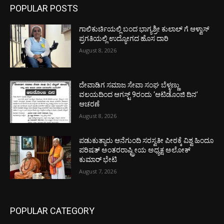
POPULAR POSTS
ಗಾಲಿಕುರ್ಚಿಯಲ್ಲಿ ಬಂದ ಭಾಗ್ಯಶ್ರೀ ಕುಲಾಲ್ ಗೆ ಆಳ್ವಾಸ್
ಪ್ರಗತಿಯಲ್ಲಿ ಉದ್ಯೋಗದ ಹೊಸ ದಾರಿ
August 8, 2026
ದೇವಾಡಿಗ ಸಮಾಜ ಸೇವಾ ಸಂಘ ಬೆಳ್ಳಣ್ಣು
ವಲಯದಿಂದ ಆಗಸ್ಟ್ 9ರಂದು ‘ಆಟಿಡೊಂಜಿ ದಿನ’
ಆಚರಣೆ
August 8, 2026
ಪಡುಕುತ್ಯಾರು ಆನೆಗುಂದಿ ಸರಸ್ವತೀ ಪೀಠಕ್ಕೆ ವಿಶ್ವ ಹಿಂದೂ
ಪರಿಷತ್ ಅಂತರರಾಷ್ಟ್ರೀಯ ಅಧ್ಯಕ್ಷ ಅಲೋಕ್
ಕುಮಾರ್ ಭೇಟಿ
August 7, 2026
POPULAR CATEGORY