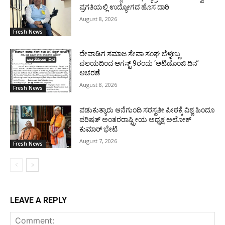
ಪ್ರಗತಿಯಲ್ಲಿ ಉದ್ಯೋಗದ ಹೊಸ ದಾರಿ
August 8, 2026
Fresh News
ದೇವಾಡಿಗ ಸಮಾಜ ಸೇವಾ ಸಂಘ ಬೆಳ್ಳಣ್ಣು
ವಲಯದಿಂದ ಆಗಸ್ಟ್ 9ರಂದು ‘ಆಟಿಡೊಂಜಿ ದಿನ’
ಆಚರಣೆ
August 8, 2026
Fresh News
ಪಡುಕುತ್ಯಾರು ಆನೆಗುಂದಿ ಸರಸ್ವತೀ ಪೀಠಕ್ಕೆ ವಿಶ್ವ ಹಿಂದೂ
ಪರಿಷತ್ ಅಂತರರಾಷ್ಟ್ರೀಯ ಅಧ್ಯಕ್ಷ ಅಲೋಕ್
ಕುಮಾರ್ ಭೇಟಿ
August 7, 2026
Fresh News
LEAVE A REPLY