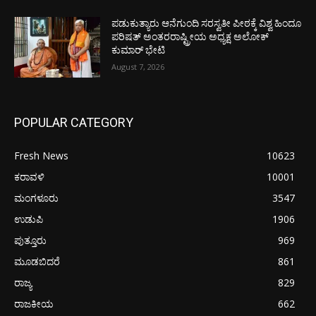
ಪಡುಕುತ್ಯಾರು ಆನೆಗುಂದಿ ಸರಸ್ವತೀ ಪೀಠಕ್ಕೆ ವಿಶ್ವ ಹಿಂದೂ
ಪರಿಷತ್ ಅಂತರರಾಷ್ಟ್ರೀಯ ಅಧ್ಯಕ್ಷ ಅಲೋಕ್
ಕುಮಾರ್ ಭೇಟಿ
August 7, 2026
POPULAR CATEGORY
Fresh News
10623
ಕರಾವಳಿ
10001
ಮಂಗಳೂರು
3547
ಉಡುಪಿ
1906
ಪುತ್ತೂರು
969
ಮೂಡಬಿದರೆ
861
ರಾಜ್ಯ
829
ರಾಜಕೀಯ
662