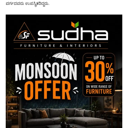
ವರ್ಗದವರು ಉಪಸ್ಥಿತರಿದ್ದರು.