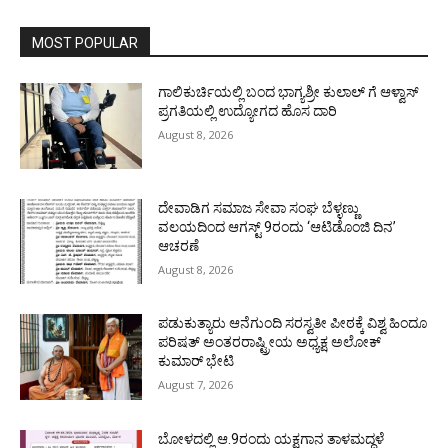
MOST POPULAR
ಗಾಲಿಕುರ್ಚಿಯಲ್ಲಿ ಬಂದ ಭಾಗ್ಯಶ್ರೀ ಕುಲಾಲ್ ಗೆ ಆಳ್ವಾಸ್
ಪ್ರಗತಿಯಲ್ಲಿ ಉದ್ಯೋಗದ ಹೊಸ ದಾರಿ
August 8, 2026
ದೇವಾಡಿಗ ಸಮಾಜ ಸೇವಾ ಸಂಘ ಬೆಳ್ಳಣ್ಣು
ವಲಯದಿಂದ ಆಗಸ್ಟ್ 9ರಂದು ‘ಆಟಿಡೊಂಜಿ ದಿನ’
ಆಚರಣೆ
August 8, 2026
ಪಡುಕುತ್ಯಾರು ಆನೆಗುಂದಿ ಸರಸ್ವತೀ ಪೀಠಕ್ಕೆ ವಿಶ್ವ ಹಿಂದೂ
ಪರಿಷತ್ ಅಂತರರಾಷ್ಟ್ರೀಯ ಅಧ್ಯಕ್ಷ ಅಲೋಕ್
ಕುಮಾರ್ ಭೇಟಿ
August 7, 2026
ಬೋಳದಲ್ಲಿ ಆ.9ರಂದು ಯಕ್ಷಗಾನ ತಾಳಮದ್ದಳೆ