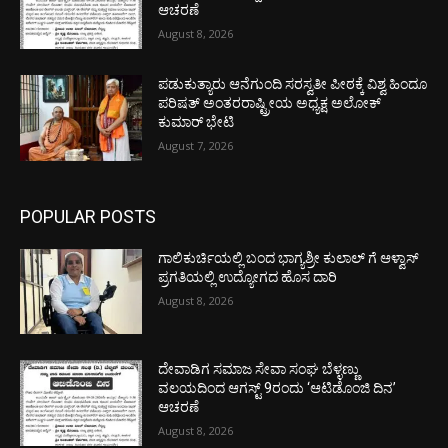
ಆಚರಣೆ
August 8, 2026
ಪಡುಕುತ್ಯಾರು ಆನೆಗುಂದಿ ಸರಸ್ವತೀ ಪೀಠಕ್ಕೆ ವಿಶ್ವ ಹಿಂದೂ
ಪರಿಷತ್ ಅಂತರರಾಷ್ಟ್ರೀಯ ಅಧ್ಯಕ್ಷ ಅಲೋಕ್
ಕುಮಾರ್ ಭೇಟಿ
August 7, 2026
POPULAR POSTS
ಗಾಲಿಕುರ್ಚಿಯಲ್ಲಿ ಬಂದ ಭಾಗ್ಯಶ್ರೀ ಕುಲಾಲ್ ಗೆ ಆಳ್ವಾಸ್
ಪ್ರಗತಿಯಲ್ಲಿ ಉದ್ಯೋಗದ ಹೊಸ ದಾರಿ
August 8, 2026
ದೇವಾಡಿಗ ಸಮಾಜ ಸೇವಾ ಸಂಘ ಬೆಳ್ಳಣ್ಣು
ವಲಯದಿಂದ ಆಗಸ್ಟ್ 9ರಂದು ‘ಆಟಿಡೊಂಜಿ ದಿನ’
ಆಚರಣೆ
August 8, 2026