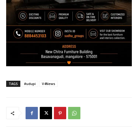
TAGS
#udupi
V4News