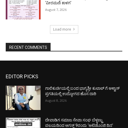
‘ವೀರಮಣಿ ಕಾಳಗ’
August 7, 2026
Load more
RECENT COMMENTS
EDITOR PICKS
ಗಾಲಿಕುರ್ಚಿಯಲ್ಲಿ ಬಂದ ಭಾಗ್ಯಶ್ರೀ ಕುಲಾಲ್ ಗೆ ಆಳ್ವಾಸ್
ಪ್ರಗತಿಯಲ್ಲಿ ಉದ್ಯೋಗದ ಹೊಸ ದಾರಿ
August 8, 2026
ದೇವಾಡಿಗ ಸಮಾಜ ಸೇವಾ ಸಂಘ ಬೆಳ್ಳಣ್ಣು
ವಲಯದಿಂದ ಆಗಸ್ಟ್ 9ರಂದು ‘ಆಟಿಡೊಂಜಿ ದಿನ’