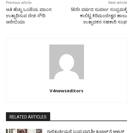
Previous article
Next article
ಅತಿ ಹೆಚ್ಚು ಒಂಟೆಯ ಮಾಂಸ
50ನೇ ವರ್ಷದ ಸುವರ್ಣ ಸಂಭ್ರಮಕ್ಕೆ
ಉತ್ಪಾದಿಸುವ ದೇಶ ಸೌದಿ
ಕಾಲಿಟ್ಟ ಕಿರಿಮಂಜೇಶ್ವರ ಹಾಲು
ಅರೇಬಿಯಾ
ಉತ್ಪಾದಕರ ಸಹಕಾರಿ ಸಂಘ
V4newseditors
RELATED ARTICLES
ಗಾಲಿಕುರ್ಚಿಯಲ್ಲಿ ಬಂದ ಭಾಗ್ಯಶ್ರೀ ಕುಲಾಲ್ ಗೆ ಆಳ್ವಾಸ್