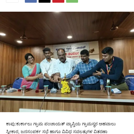
ಕಾಪು:ಕುರ್ಕಾಲು ಗ್ರಾಮ ಪಂಚಾಯತ್ ವ್ಯಾಪ್ತಿಯ ಗ್ರಾಮಸ್ಥರ ಅಹವಾಲು
ಸ್ವೀಕಾರ, ಜನಸಂಪರ್ಕ ಸಭೆ ಹಾಗೂ ವಿವಿಧ ಸವಲತ್ತುಗಳ ವಿತರಣಾ