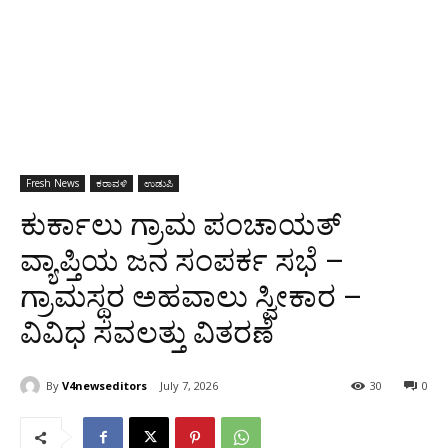
Fresh News
ಕರಾವಳಿ
ಉಡುಪಿ
ಕುರ್ಕಾಲು ಗ್ರಾಮ ಪಂಚಾಯತ್
ವ್ಯಾಪ್ತಿಯ ಜನ ಸಂಪರ್ಕ ಸಭೆ –
ಗ್ರಾಮಸ್ಥರ ಅಹವಾಲು ಸ್ವೀಕಾರ –
ವಿವಿಧ ಸವಲತ್ತು ವಿತರಣೆ
By
V4newseditors
July 7, 2026
30
0