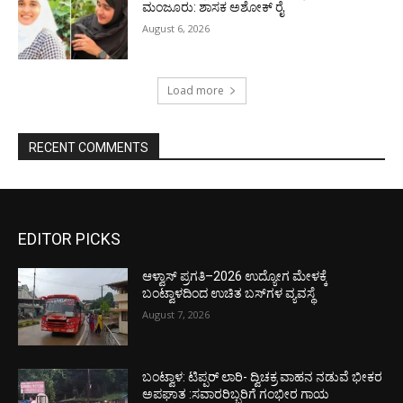
ಮಂಜೂರು: ಶಾಸಕ ಅಶೋಕ್ ರೈ
August 6, 2026
Load more
RECENT COMMENTS
EDITOR PICKS
ಆಳ್ವಾಸ್ ಪ್ರಗತಿ–2026 ಉದ್ಯೋಗ ಮೇಳಕ್ಕೆ
ಬಂಟ್ವಾಳದಿಂದ ಉಚಿತ ಬಸ್‌ಗಳ ವ್ಯವಸ್ಥೆ
August 7, 2026
ಬಂಟ್ವಾಳ: ಟಿಪ್ಪರ್ ಲಾರಿ- ದ್ವಿಚಕ್ರ ವಾಹನ ನಡುವೆ ಭೀಕರ
ಅಪಘಾತ :ಸವಾರರಿಬ್ಬರಿಗೆ ಗಂಭೀರ ಗಾಯ