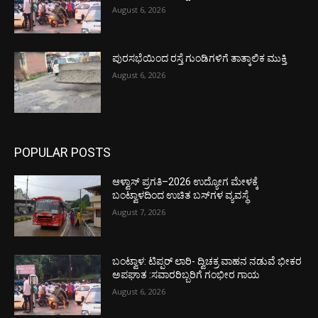
August 6, 2026
ಪುರಸಭೆಯಿಂದ ರಸ್ತೆ ಗುಂಡಿಗಳಿಗೆ ತಾತ್ಕಾಲಿಕ ಮುಕ್ತಿ
August 6, 2026
POPULAR POSTS
ಆಳ್ವಾಸ್ ಪ್ರಗತಿ–2026 ಉದ್ಯೋಗ ಮೇಳಕ್ಕೆ
ಬಂಟ್ವಾಳದಿಂದ ಉಚಿತ ಬಸ್‌ಗಳ ವ್ಯವಸ್ಥೆ
August 7, 2026
ಬಂಟ್ವಾಳ: ಟಿಪ್ಪರ್ ಲಾರಿ- ದ್ವಿಚಕ್ರ ವಾಹನ ನಡುವೆ ಭೀಕರ
ಅಪಘಾತ :ಸವಾರರಿಬ್ಬರಿಗೆ ಗಂಭೀರ ಗಾಯ
August 6, 2026