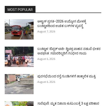
MOST POPULAR
ಆಳ್ವಾಸ್ ಪ್ರಗತಿ–2026 ಉದ್ಯೋಗ ಮೇಳಕ್ಕೆ
ಬಂಟ್ವಾಳದಿಂದ ಉಚಿತ ಬಸ್‌ಗಳ ವ್ಯವಸ್ಥೆ
August 7, 2026
ಬಂಟ್ವಾಳ: ಟಿಪ್ಪರ್ ಲಾರಿ- ದ್ವಿಚಕ್ರ ವಾಹನ ನಡುವೆ ಭೀಕರ
ಅಪಘಾತ :ಸವಾರರಿಬ್ಬರಿಗೆ ಗಂಭೀರ ಗಾಯ
August 6, 2026
ಪುರಸಭೆಯಿಂದ ರಸ್ತೆ ಗುಂಡಿಗಳಿಗೆ ತಾತ್ಕಾಲಿಕ ಮುಕ್ತಿ
August 6, 2026
ಸಾರೆಪುಣಿ: ಮೃತ ನಿಶಾನಾ ಕುಟುಂಬಕ್ಕೆ 3 ಲಕ್ಷ ಪರಿಹಾರ