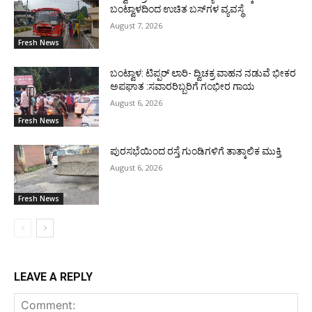
ಬಂಟ್ವಾಳದಿಂದ ಉಚಿತ ಬಸ್‌ಗಳ ವ್ಯವಸ್ಥೆ
August 7, 2026
Fresh News
ಬಂಟ್ವಾಳ: ಟಿಪ್ಪರ್ ಲಾರಿ- ದ್ವಿಚಕ್ರ ವಾಹನ ನಡುವೆ ಭೀಕರ
ಅಪಘಾತ :ಸವಾರರಿಬ್ಬರಿಗೆ ಗಂಭೀರ ಗಾಯ
August 6, 2026
Fresh News
ಪುರಸಭೆಯಿಂದ ರಸ್ತೆ ಗುಂಡಿಗಳಿಗೆ ತಾತ್ಕಾಲಿಕ ಮುಕ್ತಿ
August 6, 2026
Fresh News
LEAVE A REPLY