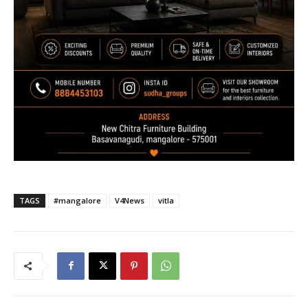
TAGS
#mangalore
V4News
vitla