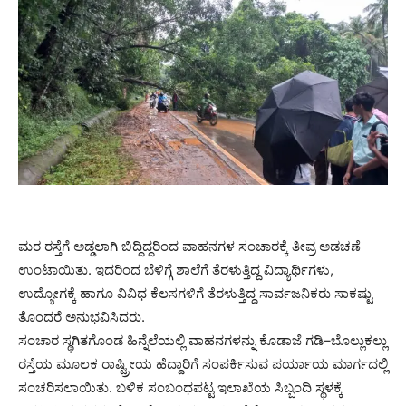
ಮರ ರಸ್ತೆಗೆ ಅಡ್ಡಲಾಗಿ ಬಿದ್ದಿದ್ದರಿಂದ ವಾಹನಗಳ ಸಂಚಾರಕ್ಕೆ ತೀವ್ರ ಅಡಚಣೆ
ಉಂಟಾಯಿತು. ಇದರಿಂದ ಬೆಳಿಗ್ಗೆ ಶಾಲೆಗೆ ತೆರಳುತ್ತಿದ್ದ ವಿದ್ಯಾರ್ಥಿಗಳು,
ಉದ್ಯೋಗಕ್ಕೆ ಹಾಗೂ ವಿವಿಧ ಕೆಲಸಗಳಿಗೆ ತೆರಳುತ್ತಿದ್ದ ಸಾರ್ವಜನಿಕರು ಸಾಕಷ್ಟು
ತೊಂದರೆ ಅನುಭವಿಸಿದರು.
ಸಂಚಾರ ಸ್ಥಗಿತಗೊಂಡ ಹಿನ್ನೆಲೆಯಲ್ಲಿ ವಾಹನಗಳನ್ನು ಕೊಡಾಜೆ ಗಡಿ–ಬೊಲ್ಲುಕಲ್ಲು
ರಸ್ತೆಯ ಮೂಲಕ ರಾಷ್ಟ್ರೀಯ ಹೆದ್ದಾರಿಗೆ ಸಂಪರ್ಕಿಸುವ ಪರ್ಯಾಯ ಮಾರ್ಗದಲ್ಲಿ
ಸಂಚರಿಸಲಾಯಿತು. ಬಳಿಕ ಸಂಬಂಧಪಟ್ಟ ಇಲಾಖೆಯ ಸಿಬ್ಬಂದಿ ಸ್ಥಳಕ್ಕೆ