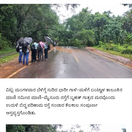
ವಿಟ್ಲ: ಮಂಗಳವಾರ ಬೆಳಿಗ್ಗೆ ಸುರಿದ ಭಾರೀ ಗಾಳಿ–ಮಳೆಗೆ ಬಂಟ್ವಾಳ ತಾಲೂಕಿನ
ಮಾಣಿ ಸಮೀಪ ಮಾಣಿ–ಮೈಸೂರು ರಸ್ತೆಗೆ ಬೃಹತ್ ಗಾತ್ರದ ಮರವೊಂದು
ಉರುಳಿ ಬಿದ್ದ ಪರಿಣಾಮ ರಸ್ತೆ ಸಂಚಾರ ಕೆಲಕಾಲ ಸಂಪೂರ್ಣ
ಅಸ್ತವ್ಯಸ್ತಗೊಂಡಿತು.