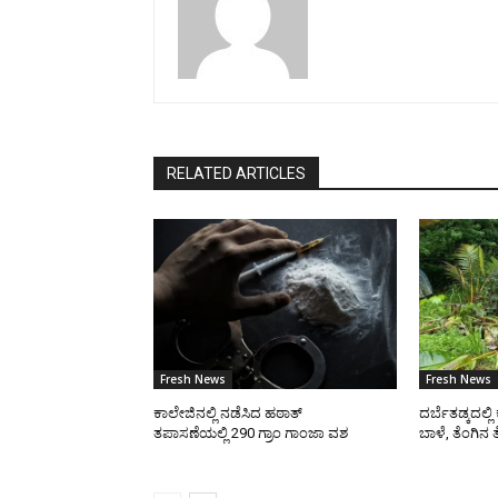
RELATED ARTICLES
Fresh News
Fresh News
ಕಾಲೇಜಿನಲ್ಲಿ ನಡೆಸಿದ ಹಠಾತ್
ದರ್ಬೆತಡ್ಕದಲ್ಲ
ತಪಾಸಣೆಯಲ್ಲಿ 290 ಗ್ರಾಂ ಗಾಂಜಾ ವಶ
ಬಾಳೆ, ತೆಂಗಿನ