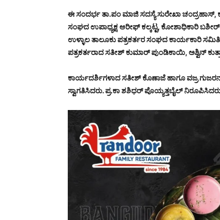
ಈ ಸಂದರ್ಭ ತಾ.ಪಂ ಮಾಜಿ ಸದಸ್ಯೆ ಸುರೇಖಾ ಚಂದ್ರಹಾಸ್, ಕಾಂ
ಸಂಘದ ಉಪಾಧ್ಯಕ್ಷ ಆರೀಫ್ ಕಲ್ಕಟ್ಟ, ಕೋಶಾಧಿಕಾರಿ ಬಶೀರ್ ಕಲ
ಉಳ್ಳಾಲ ತಾಲೂಕು ಪತ್ರಕರ್ತರ ಸಂಘದ ಕಾರ್ಯಕಾರಿ ಸಮಿತಿ ಸ
ಪತ್ರಕರ್ತರಾದ ಸತೀಶ್ ಕುಮಾರ್ ಪುಂಡಿಕಾಯಿ, ಅಶ್ವಿನ್ ಕುತ್ತಾರ
ಕಾರ್ಯದರ್ಶಿಗಳಾದ ಸತೀಶ್ ಕೊಣಾಜೆ ಹಾಗೂ ವಜ್ರ ಗುಜರನ್ 
ಸ್ವಾಗತಿಸಿದರು. ಪ್ರ.ಕಾ ಶಶಿಧರ್ ಪೊಯ್ಯತ್ತಬೈಲ್ ನಿರೂಪಿಸಿದ