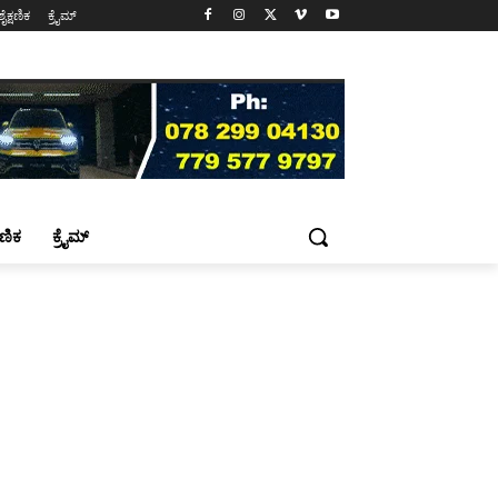
ಶೈಕ್ಷಣಿಕ
ಕ್ರೈಮ್
್ಷಣಿಕ
ಕ್ರೈಮ್