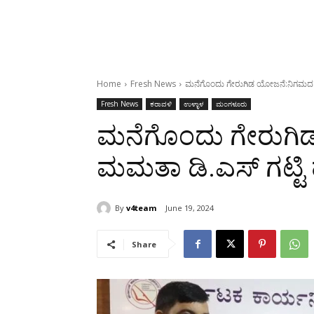
Home
Fresh News
ಮನೆಗೊಂದು ಗೇರುಗಿಡ ಯೋಜನೆ:ನಿಗಮದ ಮಮ
Fresh News
ಕರಾವಳಿ
ಉಳ್ಳಾಳ
ಮಂಗಳೂರು
ಮನೆಗೊಂದು ಗೇರುಗ
ಮಮತಾ ಡಿ.ಎಸ್ ಗಟ್ಟಿ 
By
v4team
June 19, 2024
Share