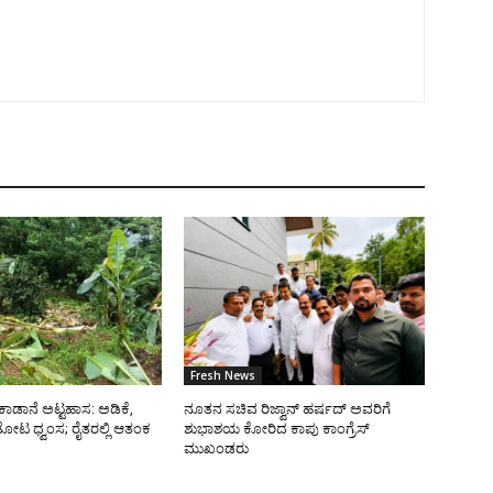
Fresh News
ಿ ಕಾಡಾನೆ ಅಟ್ಟಹಾಸ: ಅಡಿಕೆ,
ನೂತನ ಸಚಿವ ರಿಜ್ವಾನ್ ಹರ್ಷದ್ ಅವರಿಗೆ
 ತೋಟ ಧ್ವಂಸ; ರೈತರಲ್ಲಿ ಆತಂಕ
ಶುಭಾಶಯ ಕೋರಿದ ಕಾಪು ಕಾಂಗ್ರೆಸ್
ಮುಖಂಡರು