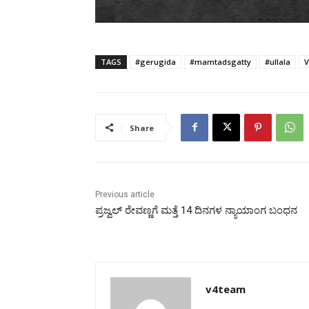
TAGS
#gerugida
#mamtadsgatty
#ullala
Share
Previous article
ಪ್ರಜ್ವಲ್ ರೇವಣ್ಣಗೆ ಮತ್ತೆ 14 ದಿನಗಳ ನ್ಯಾಯಾಂಗ ಬಂಧನ
v4team