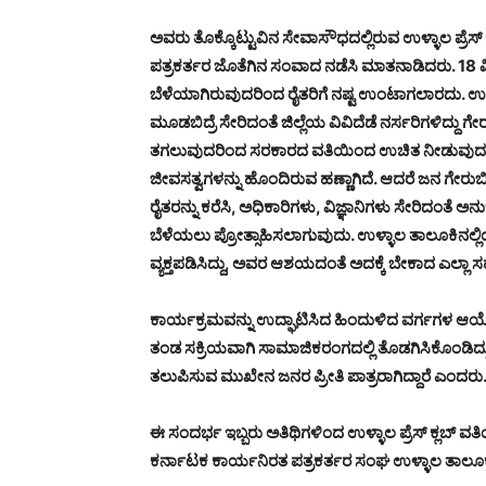
ಅವರು ತೊಕ್ಕೊಟ್ಟುವಿನ ಸೇವಾಸೌಧದಲ್ಲಿರುವ ಉಳ್ಳಾಲ ಪ್ರ
ಪತ್ರಕರ್ತರ ಜೊತೆಗಿನ ಸಂವಾದ ನಡೆಸಿ ಮಾತನಾಡಿದರು. 18 ವಿ
ಬೆಳೆಯಾಗಿರುವುದರಿಂದ ರೈತರಿಗೆ ನಷ್ಟ ಉಂಟಾಗಲಾರದು. ಉಳ್
ಮೂಡಬಿದ್ರೆ ಸೇರಿದಂತೆ ಜಿಲ್ಲೆಯ ವಿವಿದೆಡೆ ನರ್ಸರಿಗಳಿದ್ದು 
ತಗಲುವುದರಿಂದ ಸರಕಾರದ ವತಿಯಿಂದ ಉಚಿತ ನೀಡುವುದ ಕಷ್ಟ
ಜೀವಸತ್ವಗಳನ್ನು ಹೊಂದಿರುವ ಹಣ್ಣಾಗಿದೆ. ಆದರೆ ಜನ ಗೇರುಬೀಜ ಮಾ
ರೈತರನ್ನು ಕರೆಸಿ, ಅಧಿಕಾರಿಗಳು, ವಿಜ್ಞಾನಿಗಳು ಸೇರಿದಂತೆ ಅನು
ಬೆಳೆಯಲು ಪ್ರೋತ್ಸಾಹಿಸಲಾಗುವುದು. ಉಳ್ಳಾಲ ತಾಲೂಕಿನಲ್
ವ್ಯಕ್ತಪಡಿಸಿದ್ದು, ಅವರ ಆಶಯದಂತೆ ಅದಕ್ಕೆ ಬೇಕಾದ ಎಲ್
ಕಾರ್ಯಕ್ರಮವನ್ನು ಉದ್ಘಾಟಿಸಿದ ಹಿಂದುಳಿದ ವರ್ಗಗಳ ಆಯೋಗ
ತಂಡ ಸಕ್ರಿಯವಾಗಿ ಸಾಮಾಜಿಕರಂಗದಲ್ಲಿ ತೊಡಗಿಸಿಕೊಂಡಿದ್ದು
ತಲುಪಿಸುವ ಮುಖೇನ ಜನರ ಪ್ರೀತಿ ಪಾತ್ರರಾಗಿದ್ದಾರೆ ಎಂದರು
ಈ ಸಂದರ್ಭ ಇಬ್ಬರು ಅತಿಥಿಗಳಿಂದ ಉಳ್ಳಾಲ ಪ್ರೆಸ್ ಕ್ಲಬ್ ವ
ಕರ್ನಾಟಕ ಕಾರ್ಯನಿರತ ಪತ್ರಕರ್ತರ ಸಂಘ ಉಳ್ಳಾಲ ತಾಲೂಕು