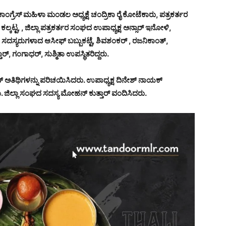
ಗ್ರೆಸ್ ಮಹಿಳಾ ಮಂಡಲ ಅಧ್ಯಕ್ಷೆ ಚಂದ್ರಿಕಾ ರೈ ಕೋಟೆಕಾರು, ಪತ್ರಕರ್ತರ
್ಕಟ್ಟ, , ಜಿಲ್ಲಾ ಪತ್ರಕರ್ತರ ಸಂಘದ ಉಪಾಧ್ಯಕ್ಷ ಅನ್ಸಾರ್ ಇನೋಳಿ,
ದಸ್ಯರುಗಳಾದ ಆಸೀಫ್ ಬಬ್ಬುಕಟ್ಟೆ, ಶಿವಶಂಕರ್ , ರಜನಿಕಾಂತ್,
್, ಗಂಗಾಧರ್, ಸುಶ್ಮಿತಾ ಉಪಸ್ಥಿತರಿದ್ದರು.
ಅತಿಥಿಗಳನ್ನು ಪರಿಚಯಿಸಿದರು. ಉಪಾಧ್ಯಕ್ಷ ದಿನೇಶ್ ನಾಯಕ್
ರು. ಜಿಲ್ಲಾ ಸಂಘದ ಸದಸ್ಯ ಮೋಹನ್ ಕುತ್ತಾರ್ ವಂದಿಸಿದರು.