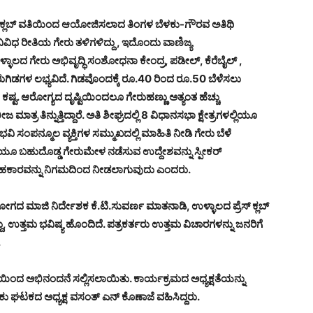
ೆಸ್ ಕ್ಲಬ್ ವತಿಯಿಂದ ಆಯೋಜಿಸಲಾದ ತಿಂಗಳ ಬೆಳಕು-ಗೌರವ ಅತಿಥಿ
ವಿಧ ರೀತಿಯ ಗೇರು ತಳಿಗಳಿದ್ದು , ಇದೊಂದು ವಾಣಿಜ್ಯ
ಳಾಲದ ಗೇರು ಅಭಿವೃದ್ಧಿ ಸಂಶೋಧನಾ ಕೇಂದ್ರ, ಪಡೀಲ್, ಕೆರೆಬೈಲ್ ,
ಗೇರುಗಿಡಗಳ ಲಭ್ಯವಿದೆ. ಗಿಡವೊಂದಕ್ಕೆ ರೂ.40 ರಿಂದ ರೂ.50 ಬೆಳೆಸಲು
. ಆರೋಗ್ಯದ ದೃಷ್ಟಿಯಿಂದಲೂ ಗೇರುಹಣ್ಣು ಅತ್ಯಂತ ಹೆಚ್ಚು
ತ್ರ ತಿನ್ನುತ್ತಿದ್ದಾರೆ. ಅತಿ ಶೀಘ್ರದಲ್ಲಿ 8 ವಿಧಾನಸಭಾ ಕ್ಷೇತ್ರಗಳಲ್ಲಿಯೂ
ಭವಿ ಸಂಪನ್ಮೂಲ ವ್ಯಕ್ತಿಗಳ ಸಮ್ಮುಖದಲ್ಲಿ ಮಾಹಿತಿ ನೀಡಿ ಗೇರು ಬೆಳೆ
ಲಿಯೂ ಬಹುದೊಡ್ಡ ಗೇರುಮೇಳ ನಡೆಸುವ ಉದ್ದೇಶವನ್ನು ಸ್ಪೀಕರ್
ಲಾ ಸಹಕಾರವನ್ನು ನಿಗಮದಿಂದ ನೀಡಲಾಗುವುದು ಎಂದರು.
ದ ಮಾಜಿ ನಿರ್ದೇಶಕ ಕೆ.ಟಿ.ಸುವರ್ಣ ಮಾತನಾಡಿ, ಉಳ್ಳಾಲದ ಪ್ರೆಸ್ ಕ್ಲಬ್
, ಉತ್ತಮ ಭವಿಷ್ಯ ಹೊಂದಿದೆ. ಪತ್ರಕರ್ತರು ಉತ್ತಮ ವಿಚಾರಗಳನ್ನು ಜನರಿಗೆ
.
ತಿಯಿಂದ ಅಭಿನಂದನೆ ಸಲ್ಲಿಸಲಾಯಿತು. ಕಾರ್ಯಕ್ರಮದ ಅಧ್ಯಕ್ಷತೆಯನ್ನು
 ಘಟಕದ ಅಧ್ಯಕ್ಷ ವಸಂತ್ ಎನ್ ಕೊಣಾಜೆ ವಹಿಸಿದ್ದರು.