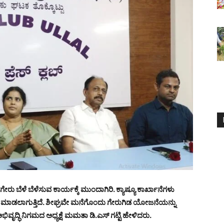
ು ಬೆಳೆ ಬೆಳೆಸುವ ಕಾರ್ಯಕ್ಕೆ ಮುಂದಾಗಿರಿ. ಕ್ಯಾಷ್ಯೂ ಕಾರ್ಖಾನೆಗಳು
ಮಾಡಲಾಗುತ್ತಿದೆ. ಶೀಘ್ರವೇ ಮನೆಗೊಂದು ಗೇರುಗಿಡ ಯೋಜನೆಯನ್ನು
ೃದ್ಧಿ ನಿಗಮದ ಅಧ್ಯಕ್ಷೆ ಮಮತಾ ಡಿ.ಎಸ್ ಗಟ್ಟಿ ಹೇಳಿದರು.