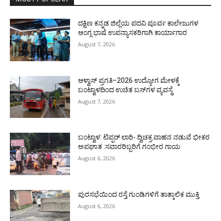
ದಕ್ಷಿಣ ಕನ್ನಡ ಜಿಲ್ಲೆಯ ಪದವಿ ಪೂರ್ವ ಕಾಲೇಜುಗಳ
ಆಂಗ್ಲ ಭಾಷೆ ಉಪನ್ಯಾಸಕರಿಗಾಗಿ ಕಾರ್ಯಾಗಾರ
August 7, 2026
ಆಳ್ವಾಸ್ ಪ್ರಗತಿ–2026 ಉದ್ಯೋಗ ಮೇಳಕ್ಕೆ
ಬಂಟ್ವಾಳದಿಂದ ಉಚಿತ ಬಸ್‌ಗಳ ವ್ಯವಸ್ಥೆ
August 7, 2026
ಬಂಟ್ವಾಳ: ಟಿಪ್ಪರ್ ಲಾರಿ- ದ್ವಿಚಕ್ರ ವಾಹನ ನಡುವೆ ಭೀಕರ
ಅಪಘಾತ :ಸವಾರರಿಬ್ಬರಿಗೆ ಗಂಭೀರ ಗಾಯ
August 6, 2026
ಪುರಸಭೆಯಿಂದ ರಸ್ತೆ ಗುಂಡಿಗಳಿಗೆ ತಾತ್ಕಾಲಿಕ ಮುಕ್ತಿ
August 6, 2026