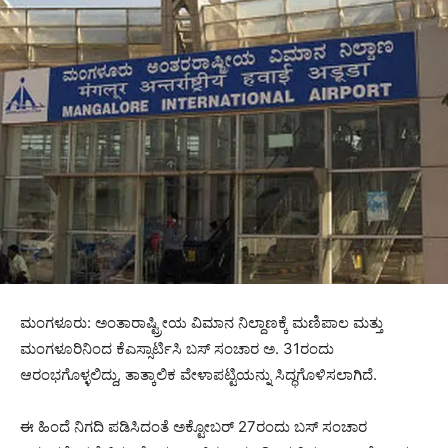
ಮಂಗಳೂರು: ಅಂತಾರಾಷ್ಟ್ರೀಯ ವಿಮಾನ ನಿಲ್ದಾಣಕ್ಕೆ ಮಣಿಪಾಲ ಮತ್ತು
ಮಂಗಳೂರಿನಿಂದ ಕೆಎಸ್ಸಾರ್ಟಿಸಿ ಬಸ್‌ ಸಂಚಾರ ಅ. 31ರಂದು
ಆರಂಭಗೊಳ್ಳಲಿದ್ದು, ತಾತ್ಕಾಲಿಕ ವೇಳಾಪಟ್ಟಿಯನ್ನು ಸಿದ್ಧಗೊಳಿಸಲಾಗಿದೆ.
ಈ ಹಿಂದೆ ನಿಗದಿ ಪಡಿಸಿದಂತೆ ಅಕ್ಟೋಬರ್‌ 27ರಂದು ಬಸ್‌ ಸಂಚಾರ