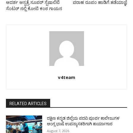
ಆದರ್ಶ ಆಸ್ಪತ್ರೆ ಸೂಪರ್ ಸ್ಪೆಷಾಲಿಟಿ
ವರಾಹ ರೂಪಂ ಹಾಡಿಗೆ ತಡೆಯಾಜ್ಞೆ
ಸೆಂಟರ್ ನಲ್ಲಿ ಕೋಟಿ ಕಂಠ ಗಾಯನ
v4team
RELATED ARTICLES
ದಕ್ಷಿಣ ಕನ್ನಡ ಜಿಲ್ಲೆಯ ಪದವಿ ಪೂರ್ವ ಕಾಲೇಜುಗಳ
ಆಂಗ್ಲ ಭಾಷೆ ಉಪನ್ಯಾಸಕರಿಗಾಗಿ ಕಾರ್ಯಾಗಾರ
August 7, 2026