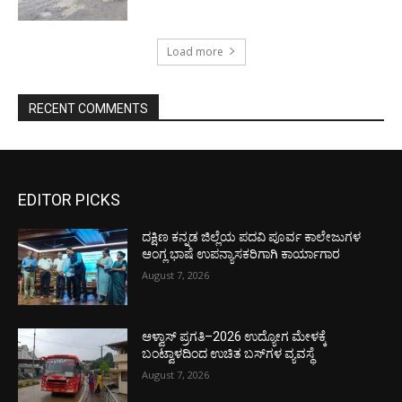
Load more
RECENT COMMENTS
EDITOR PICKS
ದಕ್ಷಿಣ ಕನ್ನಡ ಜಿಲ್ಲೆಯ ಪದವಿ ಪೂರ್ವ ಕಾಲೇಜುಗಳ
ಆಂಗ್ಲ ಭಾಷೆ ಉಪನ್ಯಾಸಕರಿಗಾಗಿ ಕಾರ್ಯಾಗಾರ
August 7, 2026
ಆಳ್ವಾಸ್ ಪ್ರಗತಿ–2026 ಉದ್ಯೋಗ ಮೇಳಕ್ಕೆ
ಬಂಟ್ವಾಳದಿಂದ ಉಚಿತ ಬಸ್‌ಗಳ ವ್ಯವಸ್ಥೆ
August 7, 2026