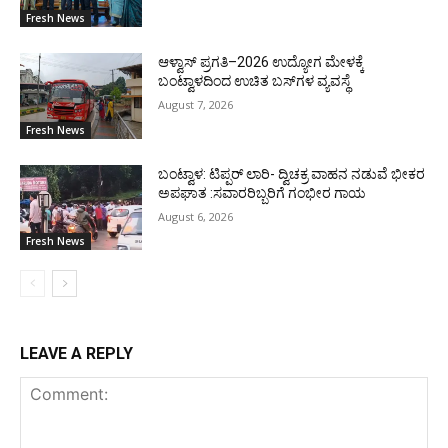
Fresh News
ಆಳ್ವಾಸ್ ಪ್ರಗತಿ–2026 ಉದ್ಯೋಗ ಮೇಳಕ್ಕೆ
ಬಂಟ್ವಾಳದಿಂದ ಉಚಿತ ಬಸ್‌ಗಳ ವ್ಯವಸ್ಥೆ
August 7, 2026
Fresh News
ಬಂಟ್ವಾಳ: ಟಿಪ್ಪರ್ ಲಾರಿ- ದ್ವಿಚಕ್ರ ವಾಹನ ನಡುವೆ ಭೀಕರ
ಅಪಘಾತ :ಸವಾರರಿಬ್ಬರಿಗೆ ಗಂಭೀರ ಗಾಯ
August 6, 2026
Fresh News
LEAVE A REPLY