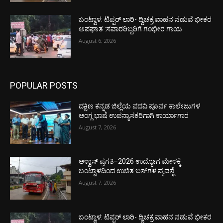
ಬಂಟ್ವಾಳ: ಟಿಪ್ಪರ್ ಲಾರಿ- ದ್ವಿಚಕ್ರ ವಾಹನ ನಡುವೆ ಭೀಕರ
ಅಪಘಾತ :ಸವಾರರಿಬ್ಬರಿಗೆ ಗಂಭೀರ ಗಾಯ
August 6, 2026
POPULAR POSTS
ದಕ್ಷಿಣ ಕನ್ನಡ ಜಿಲ್ಲೆಯ ಪದವಿ ಪೂರ್ವ ಕಾಲೇಜುಗಳ
ಆಂಗ್ಲ ಭಾಷೆ ಉಪನ್ಯಾಸಕರಿಗಾಗಿ ಕಾರ್ಯಾಗಾರ
August 7, 2026
ಆಳ್ವಾಸ್ ಪ್ರಗತಿ–2026 ಉದ್ಯೋಗ ಮೇಳಕ್ಕೆ
ಬಂಟ್ವಾಳದಿಂದ ಉಚಿತ ಬಸ್‌ಗಳ ವ್ಯವಸ್ಥೆ
August 7, 2026
ಬಂಟ್ವಾಳ: ಟಿಪ್ಪರ್ ಲಾರಿ- ದ್ವಿಚಕ್ರ ವಾಹನ ನಡುವೆ ಭೀಕರ