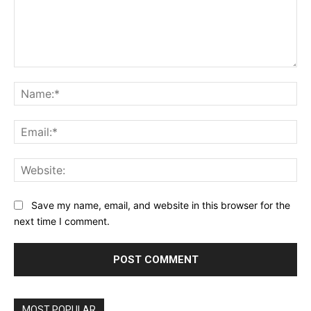
Comment:
Na
Ema
Web
Save my name, email, and website in this browser for the
next time I comment.
MOST POPULAR