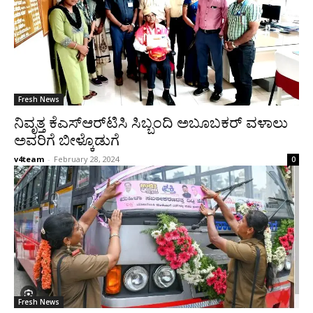
Fresh News
ನಿವೃತ್ತ ಕೆಎಸ್‌ಆರ್‌ಟಿಸಿ ಸಿಬ್ಬಂದಿ ಅಬೂಬಕರ್ ವಳಾಲು
ಅವರಿಗೆ ಬೀಳ್ಕೊಡುಗೆ
v4team
-
February 28, 2024
0
Fresh News