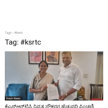
Tags
#ksrtc
Tag:
#ksrtc
Fresh News
ಕೆಎಸ್‌ಆರ್‌ಟಿಸಿ ನಿವೃತ್ತ ನೌಕರರ ಹೆಚ್ಚುವರಿ ಪಿಂಚಣಿ