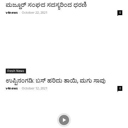
ಮಜ್ದೂರ್ ಸಂಘದ ಸದಸ್ಯರಿಂದ ಧರಣಿ
v4news
-
October 22, 2021
0
Fresh News
ಉಪ್ಪಿನಂಗಡಿ: ಬಸ್ ಹರಿದು ತಾಯಿ, ಮಗು ಸಾವು
v4news
-
October 12, 2021
0