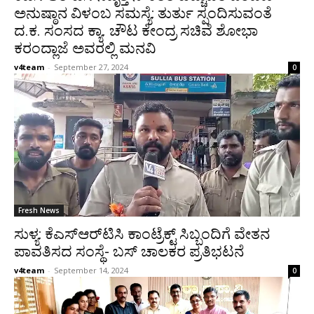
ಅನುಷ್ಠಾನ ವಿಳಂಬ ಸಮಸ್ಯೆ: ತುರ್ತು ಸ್ಪಂದಿಸುವಂತೆ
ದ.ಕ. ಸಂಸದ ಕ್ಯಾ. ಚೌಟ ಕೇಂದ್ರ ಸಚಿವೆ ಶೋಭಾ
ಕರಂದ್ಲಾಜೆ ಅವರಲ್ಲಿ ಮನವಿ
v4team
-
September 27, 2024
0
Fresh News
ಸುಳ್ಯ: ಕೆಎಸ್‌ಆರ್‌ಟಿಸಿ ಕಾಂಟ್ರೆಕ್ಟ್ ಸಿಬ್ಬಂದಿಗೆ ವೇತನ
ಪಾವತಿಸದ ಸಂಸ್ಥೆ- ಬಸ್ ಚಾಲಕರ ಪ್ರತಿಭಟನೆ
v4team
-
September 14, 2024
0