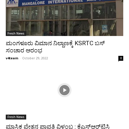
Fresh News
ಮಂಗಳೂರು ವಿಮಾನ ನಿಲ್ದಾಣಕ್ಕೆ KSRTC ಬಸ್‌
ಸಂಚಾರ ಆರಂಭ
v4team
-
October 29, 2022
0
Fresh News
ಮಾಸಿಕ ವೇತನ ಪಾವತಿ ವಿಳಂಬ : ಕೆಎಸ್‌ಆರ್‌ಟಿಸಿ