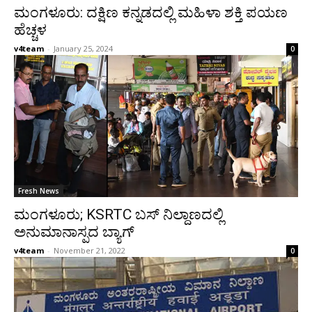
ಮಂಗಳೂರು: ದಕ್ಷಿಣ ಕನ್ನಡದಲ್ಲಿ ಮಹಿಳಾ ಶಕ್ತಿ ಪಯಣ
ಹೆಚ್ಚಳ
v4team
-
January 25, 2024
0
Fresh News
ಮಂಗಳೂರು; KSRTC ಬಸ್ ನಿಲ್ದಾಣದಲ್ಲಿ
ಅನುಮಾನಾಸ್ಪದ ಬ್ಯಾಗ್
v4team
-
November 21, 2022
0