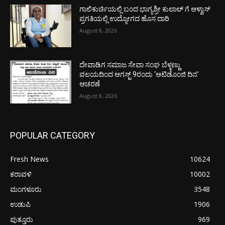
ಗಾಲಿಕುರ್ಚಿಯಲ್ಲಿ ಬಂದ ಭಾಗ್ಯಶ್ರೀ ಕುಲಾಲ್ ಗೆ ಆಳ್ವಾಸ್
ಪ್ರಗತಿಯಲ್ಲಿ ಉದ್ಯೋಗದ ಹೊಸ ದಾರಿ
August 8, 2026
ದೇವಾಡಿಗ ಸಮಾಜ ಸೇವಾ ಸಂಘ ಬೆಳ್ಳಣ್ಣು
ವಲಯದಿಂದ ಆಗಸ್ಟ್ 9ರಂದು ‘ಆಟಿಡೊಂಜಿ ದಿನ’
ಆಚರಣೆ
August 8, 2026
POPULAR CATEGORY
Fresh News
10624
ಕರಾವಳಿ
10002
ಮಂಗಳೂರು
3548
ಉಡುಪಿ
1906
ಪುತ್ತೂರು
969