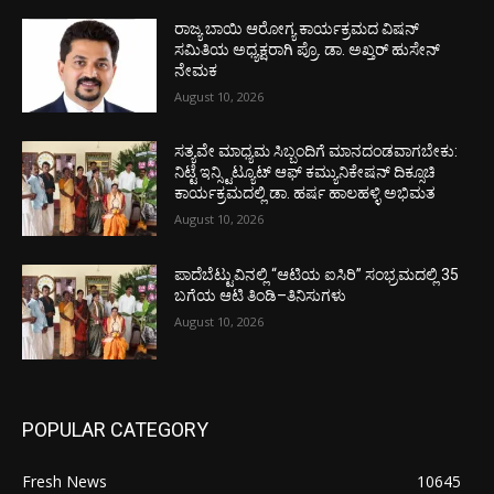
ರಾಜ್ಯ ಬಾಯಿ ಆರೋಗ್ಯ ಕಾರ್ಯಕ್ರಮದ ವಿಷನ್
ಸಮಿತಿಯ ಅಧ್ಯಕ್ಷರಾಗಿ ಪ್ರೊ. ಡಾ. ಅಖ್ತರ್ ಹುಸೇನ್
ನೇಮಕ
August 10, 2026
ಸತ್ಯವೇ ಮಾಧ್ಯಮ ಸಿಬ್ಬಂದಿಗೆ ಮಾನದಂಡವಾಗಬೇಕು:
ನಿಟ್ಟೆ ಇನ್ಸ್ಟಿಟ್ಯೂಟ್ ಆಫ್ ಕಮ್ಯುನಿಕೇಷನ್ ದಿಕ್ಸೂಚಿ
ಕಾರ್ಯಕ್ರಮದಲ್ಲಿ ಡಾ. ಹರ್ಷ ಹಾಲಹಳ್ಳಿ ಅಭಿಮತ
August 10, 2026
ಪಾದೆಬೆಟ್ಟುವಿನಲ್ಲಿ “ಆಟಿಯ ಐಸಿರಿ’’ ಸಂಭ್ರಮದಲ್ಲಿ 35
ಬಗೆಯ ಆಟಿ ತಿಂಡಿ–ತಿನಿಸುಗಳು
August 10, 2026
POPULAR CATEGORY
Fresh News
10645