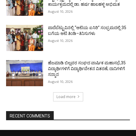
ಕಾರ್ಯಕ್ರಮದಲ್ಲಿ ಡಾ. ಹರ್ಷ ಹಾಲಹಳ್ಳಿ ಅಭಿಮತ
August 10, 2026
ಪಾದೆಬೆಟ್ಟುವಿನಲ್ಲಿ “ಆಟಿಯ ಐಸಿರಿ’’ ಸಂಭ್ರಮದಲ್ಲಿ 35
ಬಗೆಯ ಆಟಿ ತಿಂಡಿ–ತಿನಿಸುಗಳು
August 10, 2026
ಹೆಜಮಾಡಿ ಬಿಲ್ಲವರ ಸಂಘದ ವಾರ್ಷಿಕ ಮಹಾಸಭೆ,35
ವಿದ್ಯಾರ್ಥಿಗಳಿಗೆ ವಿದ್ಯಾರ್ಥಿವೇತನ ವಿತರಣೆ; ದಾನಿಗಳಿಗೆ
ಸನ್ಮಾನ
August 10, 2026
Load more
RECENT COMMENTS