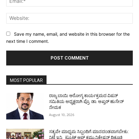
Web
Save my name, email, and website in this browser for the
next time I comment.
MOST POPULAR
ರಾಜ್ಯ ಬಾಯಿ ಆರೋಗ್ಯ ಕಾರ್ಯಕ್ರಮದ ವಿಷನ್
ಸಮಿತಿಯ ಅಧ್ಯಕ್ಷರಾಗಿ ಪ್ರೊ. ಡಾ. ಅಖ್ತರ್ ಹುಸೇನ್
ನೇಮಕ
August 10, 2026
ಸತ್ಯವೇ ಮಾಧ್ಯಮ ಸಿಬ್ಬಂದಿಗೆ ಮಾನದಂಡವಾಗಬೇಕು:
ನಿಟ್ಟೆ ಇನ್ಸ್ಟಿಟ್ಯೂಟ್ ಆಫ್ ಕಮ್ಯುನಿಕೇಷನ್ ದಿಕ್ಸೂಚಿ