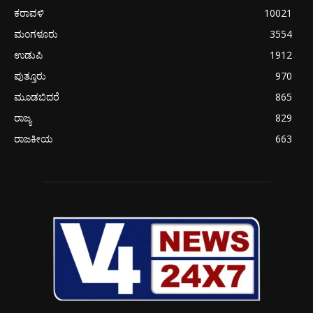
ಕರಾವಳಿ
10021
ಮಂಗಳೂರು
3554
ಉಡುಪಿ
1912
ಪುತ್ತೂರು
970
ಮೂಡಬಿದರೆ
865
ರಾಜ್ಯ
829
ರಾಜಕೀಯ
663