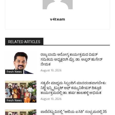
v4team
RELATED ARTICLES
ರಾಜ್ಯ ಬಾಯಿ ಆರೋಗ್ಯ ಕಾರ್ಯಕ್ರಮದ ವಿಷನ್
ಸಮಿತಿಯ ಅಧ್ಯಕ್ಷರಾಗಿ ಪ್ರೊ. ಡಾ. ಅಖ್ತರ್ ಹುಸೇನ್
ನೇಮಕ
August 10, 2026
Fresh News
ಸತ್ಯವೇ ಮಾಧ್ಯಮ ಸಿಬ್ಬಂದಿಗೆ ಮಾನದಂಡವಾಗಬೇಕು:
ನಿಟ್ಟೆ ಇನ್ಸ್ಟಿಟ್ಯೂಟ್ ಆಫ್ ಕಮ್ಯುನಿಕೇಷನ್ ದಿಕ್ಸೂಚಿ
ಕಾರ್ಯಕ್ರಮದಲ್ಲಿ ಡಾ. ಹರ್ಷ ಹಾಲಹಳ್ಳಿ ಅಭಿಮತ
August 10, 2026
Fresh News
ಪಾದೆಬೆಟ್ಟುವಿನಲ್ಲಿ “ಆಟಿಯ ಐಸಿರಿ’’ ಸಂಭ್ರಮದಲ್ಲಿ 35