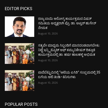
EDITOR PICKS
ರಾಜ್ಯ ಬಾಯಿ ಆರೋಗ್ಯ ಕಾರ್ಯಕ್ರಮದ ವಿಷನ್
ಸಮಿತಿಯ ಅಧ್ಯಕ್ಷರಾಗಿ ಪ್ರೊ. ಡಾ. ಅಖ್ತರ್ ಹುಸೇನ್
ನೇಮಕ
August 10, 2026
ಸತ್ಯವೇ ಮಾಧ್ಯಮ ಸಿಬ್ಬಂದಿಗೆ ಮಾನದಂಡವಾಗಬೇಕು:
ನಿಟ್ಟೆ ಇನ್ಸ್ಟಿಟ್ಯೂಟ್ ಆಫ್ ಕಮ್ಯುನಿಕೇಷನ್ ದಿಕ್ಸೂಚಿ
ಕಾರ್ಯಕ್ರಮದಲ್ಲಿ ಡಾ. ಹರ್ಷ ಹಾಲಹಳ್ಳಿ ಅಭಿಮತ
August 10, 2026
ಪಾದೆಬೆಟ್ಟುವಿನಲ್ಲಿ “ಆಟಿಯ ಐಸಿರಿ’’ ಸಂಭ್ರಮದಲ್ಲಿ 35
ಬಗೆಯ ಆಟಿ ತಿಂಡಿ–ತಿನಿಸುಗಳು
August 10, 2026
POPULAR POSTS