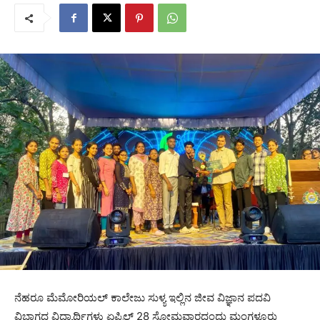
ನೆಹರೂ ಮೆಮೋರಿಯಲ್ ಕಾಲೇಜು ಸುಳ್ಯ ಇಲ್ಲಿನ ಜೀವ ವಿಜ್ಞಾನ ಪದವಿ
ವಿಭಾಗದ ವಿದ್ಯಾರ್ಥಿಗಳು ಏಪ್ರಿಲ್ 28 ಸೋಮವಾರದಂದು ಮಂಗಳೂರು