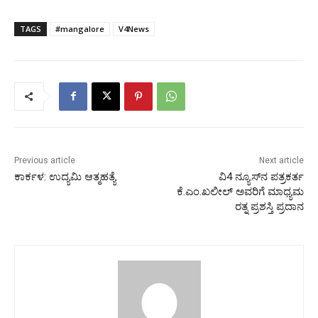
TAGS
#mangalore
V4News
Previous article
Next article
ಕಾರ್ಕಳ: ಉದ್ಯಮಿ ಆತ್ಮಹತ್ಯೆ
ವಿ4 ನ್ಯೂಸ್‌ನ ಪತ್ರಕರ್ತ
ಕೆ.ಎಂ.ಖಲೀಲ್ ಅವರಿಗೆ ಮಾಧ್ಯಮ
ರತ್ನ ಪ್ರಶಸ್ತಿ ಪ್ರದಾನ