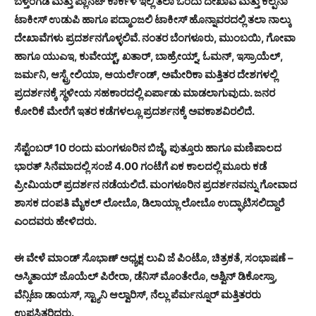
ಬೆಳ್ತಂಗಡಿ ಮತ್ತು ಪ್ಲಾನೆಟ್ ಕಾರ್ಕಳ ಇಲ್ಲಿ ತಲಾ ಒಂದು ದೇಖಾವೆ ಮತ್ತು ಕಲ್ಪನಾ
ಟಾಕೀಸ್ ಉಡುಪಿ ಹಾಗೂ ಪದ್ಮಾಂಜಲಿ ಟಾಕೀಸ್ ಹೊನ್ನಾವರದಲ್ಲಿ ತಲಾ ನಾಲ್ಕು
ದೇಖಾವೆಗಳು ಪ್ರದರ್ಶನಗೊಳ್ಳಲಿವೆ. ನಂತರ ಬೆಂಗಳೂರು, ಮುಂಬಯಿ, ಗೋವಾ
ಹಾಗೂ ಯುಎಇ, ಕುವೇಯ್ಟ್, ಖತಾರ್, ಬಾಹ್ರೇಯ್ನ್, ಓಮನ್, ಇಸ್ರಾಯೆಲ್,
ಜರ್ಮನಿ, ಆಸ್ಟ್ರೇಲಿಯಾ, ಆಯರ್ಲೆಂಡ್, ಅಮೇರಿಕಾ ಮತ್ತಿತರ ದೇಶಗಳಲ್ಲಿ
ಪ್ರದರ್ಶನಕ್ಕೆ ಸ್ಥಳೀಯ ಸಹಕಾರದಲ್ಲಿ ಏರ್ಪಾಡು ಮಾಡಲಾಗುವುದು. ಜನರ
ಕೋರಿಕೆ ಮೇರೆಗೆ ಇತರ ಕಡೆಗಳಲ್ಲೂ ಪ್ರದರ್ಶನಕ್ಕೆ ಅವಕಾಶವಿರಲಿದೆ.
ಸೆಪ್ಟೆಂಬರ್ 10 ರಂದು ಮಂಗಳೂರಿನ ಬಿಜೈ, ಪುತ್ತೂರು ಹಾಗೂ ಮಣಿಪಾಲದ
ಭಾರತ್ ಸಿನೆಮಾದಲ್ಲಿ ಸಂಜೆ 4.00 ಗಂಟೆಗೆ ಏಕ ಕಾಲದಲ್ಲಿ ಮೂರು ಕಡೆ
ಪ್ರೀಮಿಯರ್ ಪ್ರದರ್ಶನ ನಡೆಯಲಿದೆ. ಮಂಗಳೂರಿನ ಪ್ರದರ್ಶನವನ್ನು ಗೋವಾದ
ಶಾಸಕ ದಂಪತಿ ಮೈಕಲ್ ಲೋಬೊ, ಡಿಲಾಯ್ಲಾ ಲೋಬೊ ಉದ್ಘಾಟಿಸಲಿದ್ದಾರೆ
ಎಂದವರು ಹೇಳಿದರು.
ಈ ವೇಳೆ ಮಾಂಡ್ ಸೊಭಾಣ್ ಅಧ್ಯಕ್ಷ ಲುವಿ ಜೆ ಪಿಂಟೊ, ಚಿತ್ರಕತೆ, ಸಂಭಾಷಣೆ –
ಅಸ್ಮಿತಾಯ್ ಜೊಯೆಲ್ ಪಿರೇರಾ, ಡೆನಿಸ್ ಮೊಂತೇರೊ, ಅಶ್ವಿನ್ ಡಿಕೋಸ್ತಾ,
ವೆನ್ಸಿಟಾ ಡಾಯಸ್, ಸ್ಟ್ಯಾನಿ ಆಲ್ವಾರಿಸ್, ನೆಲ್ಲು ಪೆರ್ಮನ್ನೂರ್ ಮತ್ತಿತರರು
ಉಪಸ್ಥಿತರಿದ್ದರು.