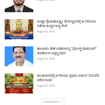
ಉಚ್ಚಿಲ ಶ್ರೀಮಹಾಲಕ್ಷ್ಮೀ ದೇವಸ್ಥಾನದಲ್ಲಿ ಆ.10ರಂದು
ವಿಶೇಷ ತುಪ್ಪದ ಅಪ್ಪ ಸೇವೆ
August 8, 2026
ಹಲವಾರು ಡೆಡ್ ಬಾಡಿಗಳನ್ನು “ಪೋಸ್ಟ್ ಮಾರ್ಟಮ್”
ಮಾಡಿರುವ ಜಗ್ಗಣ್ಣ ನಿಧನ
August 8, 2026
ಕಾಂತಾವರದಲ್ಲಿ ಆ.9ರಂದು ಪ್ರಥಮ ವರ್ಷದ ‘ಬಿರುವೆರೆ
ಆಟಿದ ಕೂಟ’
August 8, 2026
Load more