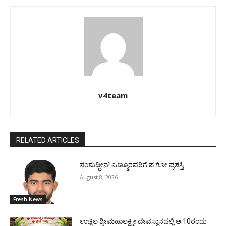
v4team
RELATED ARTICLES
ಸಂಶುದ್ಧೀನ್ ಎಣ್ಮೂರವರಿಗೆ ಪ.ಗೋ ಪ್ರಶಸ್ತಿ
August 8, 2026
Fresh News
ಉಚ್ಚಿಲ ಶ್ರೀಮಹಾಲಕ್ಷ್ಮೀ ದೇವಸ್ಥಾನದಲ್ಲಿ ಆ.10ರಂದು