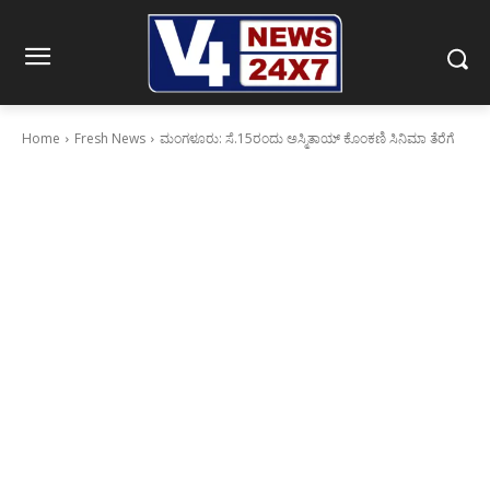
Home
Fresh News
ಮಂಗಳೂರು: ಸೆ.15ರಂದು ಅಸ್ಮಿತಾಯ್ ಕೊಂಕಣಿ ಸಿನಿಮಾ ತೆರೆಗೆ