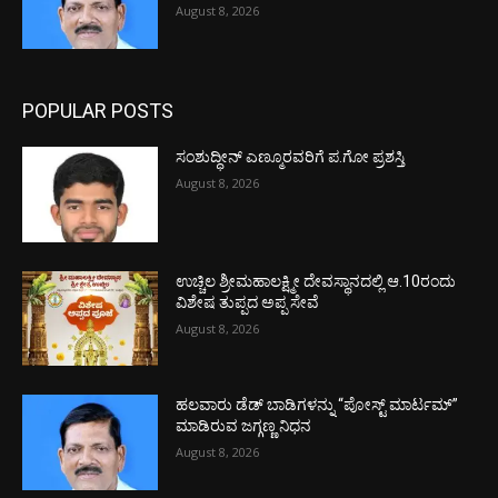
August 8, 2026
POPULAR POSTS
ಸಂಶುದ್ಧೀನ್ ಎಣ್ಮೂರವರಿಗೆ ಪ.ಗೋ ಪ್ರಶಸ್ತಿ
August 8, 2026
ಉಚ್ಚಿಲ ಶ್ರೀಮಹಾಲಕ್ಷ್ಮೀ ದೇವಸ್ಥಾನದಲ್ಲಿ ಆ.10ರಂದು
ವಿಶೇಷ ತುಪ್ಪದ ಅಪ್ಪ ಸೇವೆ
August 8, 2026
ಹಲವಾರು ಡೆಡ್ ಬಾಡಿಗಳನ್ನು “ಪೋಸ್ಟ್ ಮಾರ್ಟಮ್”
ಮಾಡಿರುವ ಜಗ್ಗಣ್ಣ ನಿಧನ
August 8, 2026