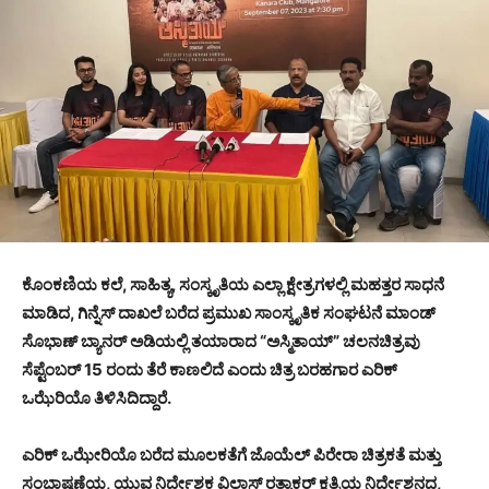
ಕೊಂಕಣಿಯ ಕಲೆ, ಸಾಹಿತ್ಯ, ಸಂಸ್ಕೃತಿಯ ಎಲ್ಲಾ ಕ್ಷೇತ್ರಗಳಲ್ಲಿ ಮಹತ್ತರ ಸಾಧನೆ
ಮಾಡಿದ, ಗಿನ್ನೆಸ್ ದಾಖಲೆ ಬರೆದ ಪ್ರಮುಖ ಸಾಂಸ್ಕೃತಿಕ ಸಂಘಟನೆ ಮಾಂಡ್
ಸೊಭಾಣ್ ಬ್ಯಾನರ್ ಅಡಿಯಲ್ಲಿ ತಯಾರಾದ “ಅಸ್ಮಿತಾಯ್” ಚಲನಚಿತ್ರವು
ಸೆಪ್ಟೆಂಬರ್ 15 ರಂದು ತೆರೆ ಕಾಣಲಿದೆ ಎಂದು ಚಿತ್ರ ಬರಹಗಾರ ಎರಿಕ್
ಒಝೆರಿಯೊ ತಿಳಿಸಿದಿದ್ದಾರೆ.
ಎರಿಕ್ ಒಝೇರಿಯೊ ಬರೆದ ಮೂಲಕತೆಗೆ ಜೊಯೆಲ್ ಪಿರೇರಾ ಚಿತ್ರಕತೆ ಮತ್ತು
ಸಂಭಾಷಣೆಯ, ಯುವ ನಿರ್ದೇಶಕ ವಿಲಾಸ್ ರತ್ನಾಕರ್ ಕ್ಷತ್ರಿಯ ನಿರ್ದೇಶನದ,