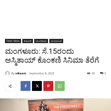
Fresh News
ಕರಾವಳಿ
ಮಂಗಳೂರು
ಮನರಂಜನೆ
ಮಂಗಳೂರು: ಸೆ.15ರಂದು
ಅಸ್ಮಿತಾಯ್ ಕೊಂಕಣಿ ಸಿನಿಮಾ ತೆರೆಗೆ
By
v4team
September 8, 2023
53
0