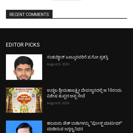
RECENT COMMENTS
EDITOR PICKS
ಸಂಶುದ್ಧೀನ್ ಎಣ್ಮೂರವರಿಗೆ ಪ.ಗೋ ಪ್ರಶಸ್ತಿ
August 8, 2026
ಉಚ್ಚಿಲ ಶ್ರೀಮಹಾಲಕ್ಷ್ಮೀ ದೇವಸ್ಥಾನದಲ್ಲಿ ಆ.10ರಂದು
ವಿಶೇಷ ತುಪ್ಪದ ಅಪ್ಪ ಸೇವೆ
August 8, 2026
ಹಲವಾರು ಡೆಡ್ ಬಾಡಿಗಳನ್ನು “ಪೋಸ್ಟ್ ಮಾರ್ಟಮ್”
ಮಾಡಿರುವ ಜಗ್ಗಣ್ಣ ನಿಧನ