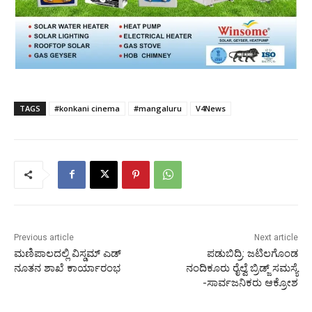
TAGS
#konkani cinema
#mangaluru
V4News
Previous article
Next article
ಮಣಿಪಾಲದಲ್ಲಿ ವಿಸ್ಡಮ್ ಎಡ್
ಪಡುಬಿದ್ರಿ: ಜಟಿಲಗೊಂಡ
ನೂತನ ಶಾಖೆ ಕಾರ್ಯಾರಂಭ
ನಂದಿಕೂರು ರೈಲ್ವೆ ಬ್ರಿಡ್ಜ್ ಸಮಸ್ಯೆ
-ಸಾರ್ವಜನಿಕರು ಆಕ್ರೋಶ