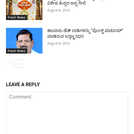
ವಿಶೇಷ ತುಪ್ಪದ ಅಪ್ಪ ಸೇವೆ
August 8, 2026
Fresh News
ಹಲವಾರು ಡೆಡ್ ಬಾಡಿಗಳನ್ನು “ಪೋಸ್ಟ್ ಮಾರ್ಟಮ್”
ಮಾಡಿರುವ ಜಗ್ಗಣ್ಣ ನಿಧನ
August 8, 2026
Fresh News
LEAVE A REPLY