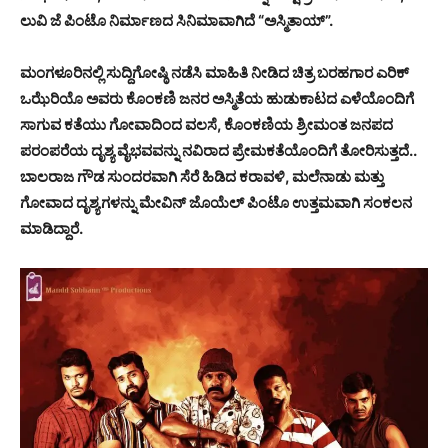
ಲುವಿ ಜೆ ಪಿಂಟೊ ನಿರ್ಮಾಣದ ಸಿನಿಮಾವಾಗಿದೆ “ಅಸ್ಮಿತಾಯ್”.
ಮಂಗಳೂರಿನಲ್ಲಿ ಸುದ್ದಿಗೋಷ್ಠಿ ನಡೆಸಿ ಮಾಹಿತಿ ನೀಡಿದ ಚಿತ್ರ ಬರಹಗಾರ ಎರಿಕ್
ಒಝೆರಿಯೊ ಅವರು ಕೊಂಕಣಿ ಜನರ ಅಸ್ಮಿತೆಯ ಹುಡುಕಾಟದ ಎಳೆಯೊಂದಿಗೆ
ಸಾಗುವ ಕತೆಯು ಗೋವಾದಿಂದ ವಲಸೆ, ಕೊಂಕಣಿಯ ಶ್ರೀಮಂತ ಜನಪದ
ಪರಂಪರೆಯ ದೃಶ್ಯ ವೈಭವವನ್ನು ನವಿರಾದ ಪ್ರೇಮಕತೆಯೊಂದಿಗೆ ತೋರಿಸುತ್ತದೆ..
ಬಾಲರಾಜ ಗೌಡ ಸುಂದರವಾಗಿ ಸೆರೆ ಹಿಡಿದ ಕರಾವಳಿ, ಮಲೆನಾಡು ಮತ್ತು
ಗೋವಾದ ದೃಶ್ಯಗಳನ್ನು ಮೇವಿನ್ ಜೊಯೆಲ್ ಪಿಂಟೊ ಉತ್ತಮವಾಗಿ ಸಂಕಲನ
ಮಾಡಿದ್ದಾರೆ.