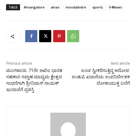
TAGS
#mangalore
alvas
moodabidre
sports
V4News
Previous article
Next article
ಮಂಗಳೂರು: 71ನೇ ಅಖಿಲ ಭಾರತ
ಲಂಚ ಸ್ವೀಕರಿಸುತ್ತಿದ್ದ ಆರೋಪ:
ಸಹಕಾರ ಸಪ್ತಾಹ:ಮಾಧ್ಯಮ ಕ್ಷೇತ್ರದ
ಉಡುಪಿ ಖಜಾನೆಯ ಉಪನಿರ್ದೇಶಕ
ಸಾಧನೆಗಾಗಿ ಶ್ರೀನಿವಾಸ್ ನಾಯಕ್
ಲೋಕಾಯುಕ್ತ ಬಲೆಗೆ
ಇಂದಾಜೆಗೆ ಪ್ರಶಸ್ತಿ