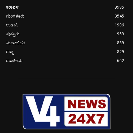
ಕರಾವಳಿ
9995
ಮಂಗಳೂರು
3545
ಉಡುಪಿ
1906
ಪುತ್ತೂರು
969
ಮೂಡಬಿದರೆ
859
ರಾಜ್ಯ
829
ರಾಜಕೀಯ
662