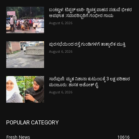
ಬಂಟ್ವಾಳ: ಟಿಪ್ಪರ್ ಲಾರಿ- ದ್ವಿಚಕ್ರ ವಾಹನ ನಡುವೆ ಭೀಕರ
ಅಪಘಾತ :ಸವಾರರಿಬ್ಬರಿಗೆ ಗಂಭೀರ ಗಾಯ
August 6, 2026
ಪುರಸಭೆಯಿಂದ ರಸ್ತೆ ಗುಂಡಿಗಳಿಗೆ ತಾತ್ಕಾಲಿಕ ಮುಕ್ತಿ
August 6, 2026
ಸಾರೆಪುಣಿ: ಮೃತ ನಿಶಾನಾ ಕುಟುಂಬಕ್ಕೆ 3 ಲಕ್ಷ ಪರಿಹಾರ
ಮಂಜೂರು: ಶಾಸಕ ಅಶೋಕ್ ರೈ
August 6, 2026
POPULAR CATEGORY
Fresh News
10616