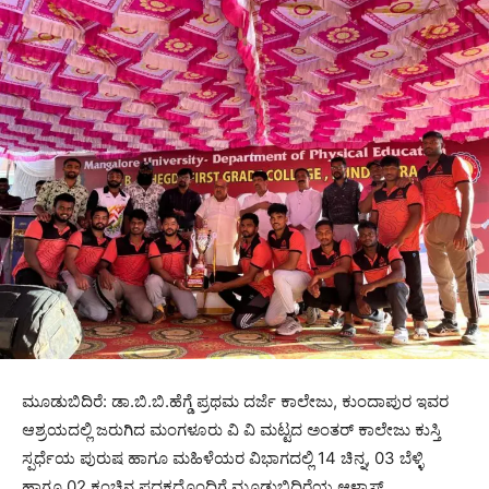
ಮೂಡುಬಿದಿರೆ: ಡಾ.ಬಿ.ಬಿ.ಹೆಗ್ಡೆ ಪ್ರಥಮ ದರ್ಜೆ ಕಾಲೇಜು, ಕುಂದಾಪುರ ಇವರ
ಆಶ್ರಯದಲ್ಲಿ ಜರುಗಿದ ಮಂಗಳೂರು ವಿ ವಿ ಮಟ್ಟದ ಅಂತರ್ ಕಾಲೇಜು ಕುಸ್ತಿ
ಸ್ಪರ್ಧೆಯ ಪುರುಷ ಹಾಗೂ ಮಹಿಳೆಯರ ವಿಭಾಗದಲ್ಲಿ 14 ಚಿನ್ನ, 03 ಬೆಳ್ಳಿ
ಹಾಗೂ 02 ಕಂಚಿನ ಪದಕದೊಂದಿಗೆ ಮೂಡುಬಿದಿರೆಯ ಆಳ್ವಾಸ್