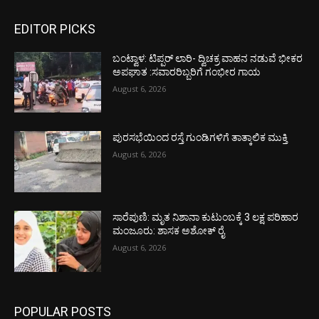
EDITOR PICKS
ಬಂಟ್ವಾಳ: ಟಿಪ್ಪರ್ ಲಾರಿ- ದ್ವಿಚಕ್ರ ವಾಹನ ನಡುವೆ ಭೀಕರ
ಅಪಘಾತ :ಸವಾರರಿಬ್ಬರಿಗೆ ಗಂಭೀರ ಗಾಯ
August 6, 2026
ಪುರಸಭೆಯಿಂದ ರಸ್ತೆ ಗುಂಡಿಗಳಿಗೆ ತಾತ್ಕಾಲಿಕ ಮುಕ್ತಿ
August 6, 2026
ಸಾರೆಪುಣಿ: ಮೃತ ನಿಶಾನಾ ಕುಟುಂಬಕ್ಕೆ 3 ಲಕ್ಷ ಪರಿಹಾರ
ಮಂಜೂರು: ಶಾಸಕ ಅಶೋಕ್ ರೈ
August 6, 2026
POPULAR POSTS