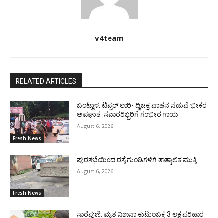
v4team
RELATED ARTICLES
ಬಂಟ್ವಾಳ: ಟಿಪ್ಪರ್ ಲಾರಿ- ದ್ವಿಚಕ್ರ ವಾಹನ ನಡುವೆ ಭೀಕರ
ಅಪಘಾತ :ಸವಾರರಿಬ್ಬರಿಗೆ ಗಂಭೀರ ಗಾಯ
August 6, 2026
Fresh News
ಪುರಸಭೆಯಿಂದ ರಸ್ತೆ ಗುಂಡಿಗಳಿಗೆ ತಾತ್ಕಾಲಿಕ ಮುಕ್ತಿ
August 6, 2026
Fresh News
ಸಾರೆಪುಣಿ: ಮೃತ ನಿಶಾನಾ ಕುಟುಂಬಕ್ಕೆ 3 ಲಕ್ಷ ಪರಿಹಾರ