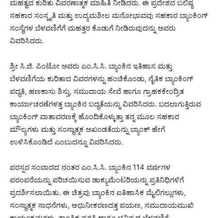
ಮಹತ್ವದ ಕುರಿತು ವಿವರಣಾತ್ಮಕ ಮಾಹಿತಿ ನೀಡಿದರು. ಈ ಪ್ರದೇಶದ ಬಲಿಷ್ಠ
ಸಹಕಾರ ಸಂಸ್ಕೃತಿ ಮತ್ತು ಉದ್ಯಮಶೀಲ ಮನೋಭಾವವು ಸಹಕಾರ ಬ್ಯಾಂಕಿಂಗ್
ಸಂಸ್ಥೆಗಳ ಬೆಳವಣಿಗೆಗೆ ಮಹತ್ತರ ಕೊಡುಗೆ ನೀಡಿರುವುದನ್ನು ಅವರು
ವಿವರಿಸಿದರು.
ಶ್ರೀ ಸಿ.ಜಿ. ಪಿಂಟೋ ಅವರು ಎಂ.ಸಿ.ಸಿ. ಬ್ಯಾಂಕಿನ ಇತಿಹಾಸ ಮತ್ತು
ಬೆಳವಣಿಗೆಯ ಕುರಿತಾದ ವಿವರಗಳನ್ನು ಹಂಚಿಕೊಂಡು, ನೈತಿಕ ಬ್ಯಾಂಕಿಂಗ್
ಪದ್ಧತಿ, ಹಣಕಾಸು ಶಿಸ್ತು, ಸಮುದಾಯ ಸೇವೆ ಹಾಗೂ ಗ್ರಾಹಕಕೇಂದ್ರಿತ
ಕಾರ್ಯಾಚರಣೆಗಳತ್ತ ಬ್ಯಾಂಕಿನ ಬದ್ಧತೆಯನ್ನು ವಿವರಿಸಿದರು. ಬದಲಾಗುತ್ತಿರುವ
ಬ್ಯಾಂಕಿಂಗ್ ವಾತಾವರಣಕ್ಕೆ ಹೊಂದಿಕೊಳ್ಳುತ್ತಾ ತನ್ನ ಮೂಲ ಸಹಕಾರ
ಮೌಲ್ಯಗಳು ಮತ್ತು ಸಂಸ್ಥಾತ್ಮಕ ಅಖಂಡತೆಯನ್ನು ಬ್ಯಾಂಕ್ ಹೇಗೆ
ಉಳಿಸಿಕೊಂಡಿದೆ ಎಂಬುದನ್ನೂ ವಿವರಿಸಿದರು.
ಪರಸ್ಪರ ಸಂವಾದದ ನಂತರ ಎಂ.ಸಿ.ಸಿ. ಬ್ಯಾಂಕಿನ 114 ವರ್ಷಗಳ
ಪರಂಪರೆಯನ್ನು ಪರಿಚಯಿಸುವ ಡಾಕ್ಯುಮೆಂಟರಿಯನ್ನು ಪ್ರತಿನಿಧಿಗಳಿಗೆ
ಪ್ರದರ್ಶಿಸಲಾಯಿತು. ಈ ಚಿತ್ರವು ಬ್ಯಾಂಕಿನ ಐತಿಹಾಸಿಕ ಮೈಲಿಗಲ್ಲುಗಳು,
ಸಂಸ್ಥಾತ್ಮಕ ಸಾಧನೆಗಳು, ಆಧುನೀಕರಣದತ್ತ ಪಯಣ, ಸಮುದಾಯಮುಖಿ
ಕಾರ್ಯಕ್ರಮಗಳು, ತಾಂತ್ರಿಕ ಪ್ರಗತಿ ಹಾಗೂ ಭವಿಷ್ಯದ ಬೆಳವಣಿಗೆ