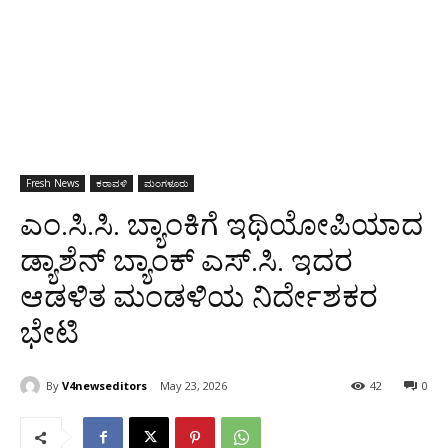
Fresh News
ಕರಾವಳಿ
ಮಂಗಳೂರು
ಎಂ.ಸಿ.ಸಿ. ಬ್ಯಾಂಕಿಗೆ ಇಥಿಯೋಪಿಯಾದ
ಡ್ಯಾಶೆನ್ ಬ್ಯಾಂಕ್ ಎಸ್.ಸಿ. ಇದರ
ಆಡಳಿತ ಮಂಡಳಿಯ ನಿರ್ದೇಶಕರ
ಭೇಟಿ
By
V4newseditors
May 23, 2026
42
0