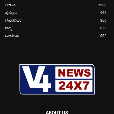
ಉಡುಪಿ
1906
ಪುತ್ತೂರು
969
ಮೂಡಬಿದರೆ
860
ರಾಜ್ಯ
829
ರಾಜಕೀಯ
662
ABOUT US