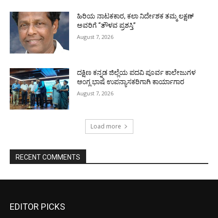
ಹಿರಿಯ ನಾಟಕಕಾರ, ಕಲಾ ನಿರ್ದೇಶಕ ತಮ್ಮ ಲಕ್ಷಣ್
ಅವರಿಗೆ “ತೌಳವ ಪ್ರಶಸ್ತಿ”
August 7, 2026
ದಕ್ಷಿಣ ಕನ್ನಡ ಜಿಲ್ಲೆಯ ಪದವಿ ಪೂರ್ವ ಕಾಲೇಜುಗಳ
ಆಂಗ್ಲ ಭಾಷೆ ಉಪನ್ಯಾಸಕರಿಗಾಗಿ ಕಾರ್ಯಾಗಾರ
August 7, 2026
Load more
RECENT COMMENTS
EDITOR PICKS