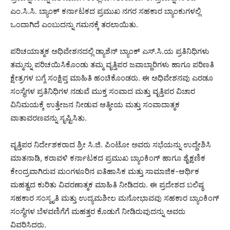
ಎಂ.ಸಿ.ಸಿ. ಬ್ಯಾಂಕ್ ಕರ್ನಾಟಕದ ಪ್ರಮುಖ ನಗರ ಸಹಕಾರ ಬ್ಯಾಂಕುಗಳಲ್ಲಿ
ಒಂದಾಗಿದೆ ಎಂಬುದನ್ನು ಗಮನಕ್ಕೆ ತರಲಾಯಿತು.
ಪರಿಚಯಾತ್ಮಕ ಅಧಿವೇಶನದಲ್ಲಿ ಡ್ಯಾಶೆನ್ ಬ್ಯಾಂಕ್ ಎಸ್.ಸಿ.ಯ ಪ್ರತಿನಿಧಿಗಳು
ತಮ್ಮನ್ನು ಪರಿಚಯಿಸಿಕೊಂಡು ತಮ್ಮ ವೃತ್ತಿಪರ ಜವಾಬ್ದಾರಿಗಳು ಹಾಗೂ ಪರಿಣತಿ
ಕ್ಷೇತ್ರಗಳ ಬಗ್ಗೆ ಸಂಕ್ಷಿಪ್ತ ಮಾಹಿತಿ ಹಂಚಿಕೊಂಡರು. ಈ ಅಧಿವೇಶನವು ಎರಡೂ
ಸಂಸ್ಥೆಗಳ ಪ್ರತಿನಿಧಿಗಳ ನಡುವೆ ಮುಕ್ತ ಸಂವಾದ ಮತ್ತು ವೃತ್ತಿಪರ ವಿಚಾರ
ವಿನಿಮಯಕ್ಕೆ ಉತ್ತೇಜನ ನೀಡುವ ಆತ್ಮೀಯ ಮತ್ತು ಸಂವಾದಾತ್ಮಕ
ವಾತಾವರಣವನ್ನು ಸೃಷ್ಟಿಸಿತು.
ವೃತ್ತಿಪರ ನಿರ್ದೇಶಕರಾದ ಶ್ರೀ ಸಿ.ಜಿ. ಪಿಂಟೋ ಅವರು ಸಭೆಯನ್ನು ಉದ್ದೇಶಿಸಿ
ಮಾತನಾಡಿ, ಕರಾವಳಿ ಕರ್ನಾಟಕದ ಪ್ರಮುಖ ಬ್ಯಾಂಕಿಂಗ್ ಹಾಗೂ ಶೈಕ್ಷಣಿಕ
ಕೇಂದ್ರವಾಗಿರುವ ಮಂಗಳೂರಿನ ಐತಿಹಾಸಿಕ ಮತ್ತು ಸಾಮಾಜಿಕ-ಆರ್ಥಿಕ
ಮಹತ್ವದ ಕುರಿತು ವಿವರಣಾತ್ಮಕ ಮಾಹಿತಿ ನೀಡಿದರು. ಈ ಪ್ರದೇಶದ ಬಲಿಷ್ಠ
ಸಹಕಾರ ಸಂಸ್ಕೃತಿ ಮತ್ತು ಉದ್ಯಮಶೀಲ ಮನೋಭಾವವು ಸಹಕಾರ ಬ್ಯಾಂಕಿಂಗ್
ಸಂಸ್ಥೆಗಳ ಬೆಳವಣಿಗೆಗೆ ಮಹತ್ತರ ಕೊಡುಗೆ ನೀಡಿರುವುದನ್ನು ಅವರು
ವಿವರಿಸಿದರು.