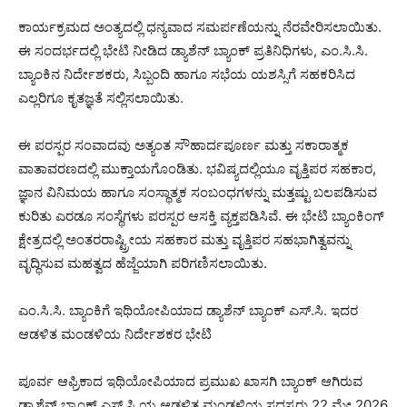
ಕಾರ್ಯಕ್ರಮದ ಅಂತ್ಯದಲ್ಲಿ ಧನ್ಯವಾದ ಸಮರ್ಪಣೆಯನ್ನು ನೆರವೇರಿಸಲಾಯಿತು.
ಈ ಸಂದರ್ಭದಲ್ಲಿ ಭೇಟಿ ನೀಡಿದ ಡ್ಯಾಶೆನ್ ಬ್ಯಾಂಕ್ ಪ್ರತಿನಿಧಿಗಳು, ಎಂ.ಸಿ.ಸಿ.
ಬ್ಯಾಂಕಿನ ನಿರ್ದೇಶಕರು, ಸಿಬ್ಬಂದಿ ಹಾಗೂ ಸಭೆಯ ಯಶಸ್ಸಿಗೆ ಸಹಕರಿಸಿದ
ಎಲ್ಲರಿಗೂ ಕೃತಜ್ಞತೆ ಸಲ್ಲಿಸಲಾಯಿತು.
ಈ ಪರಸ್ಪರ ಸಂವಾದವು ಅತ್ಯಂತ ಸೌಹಾರ್ದಪೂರ್ಣ ಮತ್ತು ಸಕಾರಾತ್ಮಕ
ವಾತಾವರಣದಲ್ಲಿ ಮುಕ್ತಾಯಗೊಂಡಿತು. ಭವಿಷ್ಯದಲ್ಲಿಯೂ ವೃತ್ತಿಪರ ಸಹಕಾರ,
ಜ್ಞಾನ ವಿನಿಮಯ ಹಾಗೂ ಸಂಸ್ಥಾತ್ಮಕ ಸಂಬಂಧಗಳನ್ನು ಮತ್ತಷ್ಟು ಬಲಪಡಿಸುವ
ಕುರಿತು ಎರಡೂ ಸಂಸ್ಥೆಗಳು ಪರಸ್ಪರ ಆಸಕ್ತಿ ವ್ಯಕ್ತಪಡಿಸಿವೆ. ಈ ಭೇಟಿ ಬ್ಯಾಂಕಿಂಗ್
ಕ್ಷೇತ್ರದಲ್ಲಿ ಅಂತರರಾಷ್ಟ್ರೀಯ ಸಹಕಾರ ಮತ್ತು ವೃತ್ತಿಪರ ಸಹಭಾಗಿತ್ವವನ್ನು
ವೃದ್ಧಿಸುವ ಮಹತ್ವದ ಹೆಜ್ಜೆಯಾಗಿ ಪರಿಗಣಿಸಲಾಯಿತು.
ಎಂ.ಸಿ.ಸಿ. ಬ್ಯಾಂಕಿಗೆ ಇಥಿಯೋಪಿಯಾದ ಡ್ಯಾಶೆನ್ ಬ್ಯಾಂಕ್ ಎಸ್.ಸಿ. ಇದರ
ಆಡಳಿತ ಮಂಡಳಿಯ ನಿರ್ದೇಶಕರ ಭೇಟಿ
ಪೂರ್ವ ಆಫ್ರಿಕಾದ ಇಥಿಯೋಪಿಯಾದ ಪ್ರಮುಖ ಖಾಸಗಿ ಬ್ಯಾಂಕ್ ಆಗಿರುವ
ಡ್ಯಾಶೆನ್ ಬ್ಯಾಂಕ್ ಎಸ್.ಸಿ.ಯ ಆಡಳಿತ ಮಂಡಳಿಯ ಸದಸ್ಯರು 22 ಮೇ 2026