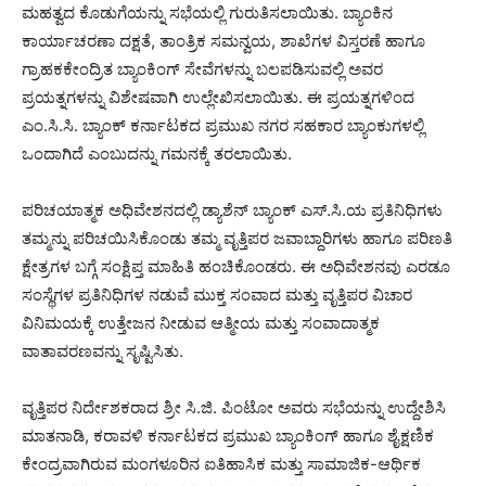
ಮಹತ್ವದ ಕೊಡುಗೆಯನ್ನು ಸಭೆಯಲ್ಲಿ ಗುರುತಿಸಲಾಯಿತು. ಬ್ಯಾಂಕಿನ
ಕಾರ್ಯಾಚರಣಾ ದಕ್ಷತೆ, ತಾಂತ್ರಿಕ ಸಮನ್ವಯ, ಶಾಖೆಗಳ ವಿಸ್ತರಣೆ ಹಾಗೂ
ಗ್ರಾಹಕಕೇಂದ್ರಿತ ಬ್ಯಾಂಕಿಂಗ್ ಸೇವೆಗಳನ್ನು ಬಲಪಡಿಸುವಲ್ಲಿ ಅವರ
ಪ್ರಯತ್ನಗಳನ್ನು ವಿಶೇಷವಾಗಿ ಉಲ್ಲೇಖಿಸಲಾಯಿತು. ಈ ಪ್ರಯತ್ನಗಳಿಂದ
ಎಂ.ಸಿ.ಸಿ. ಬ್ಯಾಂಕ್ ಕರ್ನಾಟಕದ ಪ್ರಮುಖ ನಗರ ಸಹಕಾರ ಬ್ಯಾಂಕುಗಳಲ್ಲಿ
ಒಂದಾಗಿದೆ ಎಂಬುದನ್ನು ಗಮನಕ್ಕೆ ತರಲಾಯಿತು.
ಪರಿಚಯಾತ್ಮಕ ಅಧಿವೇಶನದಲ್ಲಿ ಡ್ಯಾಶೆನ್ ಬ್ಯಾಂಕ್ ಎಸ್.ಸಿ.ಯ ಪ್ರತಿನಿಧಿಗಳು
ತಮ್ಮನ್ನು ಪರಿಚಯಿಸಿಕೊಂಡು ತಮ್ಮ ವೃತ್ತಿಪರ ಜವಾಬ್ದಾರಿಗಳು ಹಾಗೂ ಪರಿಣತಿ
ಕ್ಷೇತ್ರಗಳ ಬಗ್ಗೆ ಸಂಕ್ಷಿಪ್ತ ಮಾಹಿತಿ ಹಂಚಿಕೊಂಡರು. ಈ ಅಧಿವೇಶನವು ಎರಡೂ
ಸಂಸ್ಥೆಗಳ ಪ್ರತಿನಿಧಿಗಳ ನಡುವೆ ಮುಕ್ತ ಸಂವಾದ ಮತ್ತು ವೃತ್ತಿಪರ ವಿಚಾರ
ವಿನಿಮಯಕ್ಕೆ ಉತ್ತೇಜನ ನೀಡುವ ಆತ್ಮೀಯ ಮತ್ತು ಸಂವಾದಾತ್ಮಕ
ವಾತಾವರಣವನ್ನು ಸೃಷ್ಟಿಸಿತು.
ವೃತ್ತಿಪರ ನಿರ್ದೇಶಕರಾದ ಶ್ರೀ ಸಿ.ಜಿ. ಪಿಂಟೋ ಅವರು ಸಭೆಯನ್ನು ಉದ್ದೇಶಿಸಿ
ಮಾತನಾಡಿ, ಕರಾವಳಿ ಕರ್ನಾಟಕದ ಪ್ರಮುಖ ಬ್ಯಾಂಕಿಂಗ್ ಹಾಗೂ ಶೈಕ್ಷಣಿಕ
ಕೇಂದ್ರವಾಗಿರುವ ಮಂಗಳೂರಿನ ಐತಿಹಾಸಿಕ ಮತ್ತು ಸಾಮಾಜಿಕ-ಆರ್ಥಿಕ