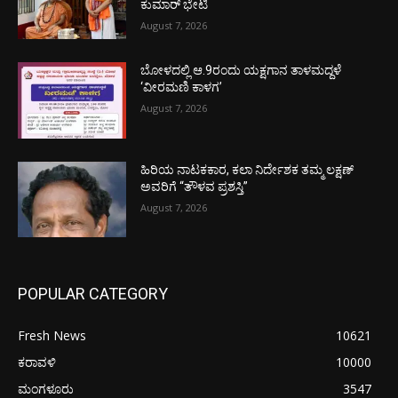
ಕುಮಾರ್ ಭೇಟಿ
August 7, 2026
ಬೋಳದಲ್ಲಿ ಆ.9ರಂದು ಯಕ್ಷಗಾನ ತಾಳಮದ್ದಳೆ
‘ವೀರಮಣಿ ಕಾಳಗ’
August 7, 2026
ಹಿರಿಯ ನಾಟಕಕಾರ, ಕಲಾ ನಿರ್ದೇಶಕ ತಮ್ಮ ಲಕ್ಷಣ್
ಅವರಿಗೆ “ತೌಳವ ಪ್ರಶಸ್ತಿ”
August 7, 2026
POPULAR CATEGORY
Fresh News
10621
ಕರಾವಳಿ
10000
ಮಂಗಳೂರು
3547