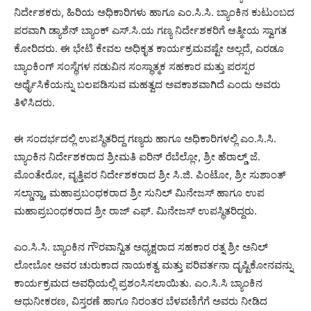
ನಿರ್ದೇಶಕರು, ಹಿರಿಯ ಅಧಿಕಾರಿಗಳು ಹಾಗೂ ಎಂ.ಸಿ.ಸಿ. ಬ್ಯಾಂಕಿನ ಕುಟುಂಬದ
ಪರವಾಗಿ ಡ್ಯಾಶೆನ್ ಬ್ಯಾಂಕ್ ಎಸ್.ಸಿ.ಯ ಗಣ್ಯ ನಿರ್ದೇಶಕರಿಗೆ ಆತ್ಮೀಯ ಸ್ವಾಗತ
ಕೋರಿದರು. ಈ ಭೇಟಿ ಕೇವಲ ಅಧಿಕೃತ ಕಾರ್ಯಕ್ರಮವಷ್ಟೇ ಅಲ್ಲದೆ, ಎರಡೂ
ಬ್ಯಾಂಕಿಂಗ್ ಸಂಸ್ಥೆಗಳ ನಡುವಿನ ಸಂಸ್ಥಾತ್ಮಕ ಸಹಕಾರ ಮತ್ತು ಪರಸ್ಪರ
ಅರ್ಥೈಸಿಕೆಯನ್ನು ಬಲಪಡಿಸುವ ಮಹತ್ವದ ಅವಕಾಶವಾಗಿದೆ ಎಂದು ಅವರು
ತಿಳಿಸಿದರು.
ಈ ಸಂದರ್ಭದಲ್ಲಿ ಉಪಸ್ಥಿತರಿದ್ದ ಗಣ್ಯರು ಹಾಗೂ ಅಧಿಕಾರಿಗಳಲ್ಲಿ ಎಂ.ಸಿ.ಸಿ.
ಬ್ಯಾಂಕಿನ ನಿರ್ದೇಶಕರಾದ ಶ್ರೀಮತಿ ಐರಿನ್ ರೆಬೆಲ್ಲೋ, ಶ್ರೀ ಹೆರಾಲ್ಡ್ ಜೆ.
ಮೊಂತೇರೋ, ವೃತ್ತಿಪರ ನಿರ್ದೇಶಕರಾದ ಶ್ರೀ ಸಿ.ಜಿ. ಪಿಂಟೋ, ಶ್ರೀ ಸುಶಾಂತ್
ಸಲ್ಡಾನ್ಹಾ, ಮಹಾಪ್ರಬಂಧಕರಾದ ಶ್ರೀ ಸುನಿಲ್ ಮಿನೇಜಸ್ ಹಾಗೂ ಉಪ
ಮಹಾಪ್ರಬಂಧಕರಾದ ಶ್ರೀ ರಾಜ್ ಎಫ್. ಮಿನೇಜಸ್ ಉಪಸ್ಥಿತರಿದ್ದರು.
ಎಂ.ಸಿ.ಸಿ. ಬ್ಯಾಂಕಿನ ಗೌರವಾನ್ವಿತ ಅಧ್ಯಕ್ಷರಾದ ಸಹಕಾರ ರತ್ನ ಶ್ರೀ ಅನಿಲ್
ಲೋಬೋ ಅವರ ಚುರುಕಾದ ನಾಯಕತ್ವ ಮತ್ತು ಪರಿವರ್ತನಾ ದೃಷ್ಟಿಕೋನವನ್ನು
ಕಾರ್ಯಕ್ರಮದ ಅವಧಿಯಲ್ಲಿ ಪ್ರಶಂಸಿಸಲಾಯಿತು. ಎಂ.ಸಿ.ಸಿ ಬ್ಯಾಂಕಿನ
ಆಧುನೀಕರಣ, ವಿಸ್ತರಣೆ ಹಾಗೂ ನಿರಂತರ ಬೆಳವಣಿಗೆಗೆ ಅವರು ನೀಡಿದ