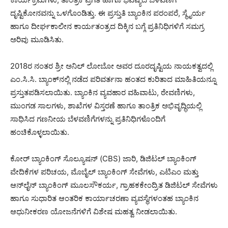
ದೃಷ್ಟಿಕೋನವನ್ನು ಒಳಗೊಂಡಿತ್ತು. ಈ ಪ್ರಸ್ತುತಿ ಬ್ಯಾಂಕಿನ ಪರಂಪರೆ, ಸ್ಥೈರ್ಯ
ಹಾಗೂ ದೀರ್ಘಕಾಲೀನ ಕಾರ್ಯತಂತ್ರದ ದಿಕ್ಕಿನ ಬಗ್ಗೆ ಪ್ರತಿನಿಧಿಗಳಿಗೆ ಸಮಗ್ರ
ಅರಿವು ಮೂಡಿಸಿತು.
2018ರ ನಂತರ ಶ್ರೀ ಅನಿಲ್ ಲೋಬೋ ಅವರ ದೂರದೃಷ್ಟಿಯ ನಾಯಕತ್ವದಲ್ಲಿ
ಎಂ.ಸಿ.ಸಿ. ಬ್ಯಾಂಕ್‌ನಲ್ಲಿ ನಡೆದ ಪರಿವರ್ತನಾ ಹಂತದ ಕುರಿತಾದ ಮಾಹಿತಿಯನ್ನೂ
ಪ್ರಸ್ತುತಪಡಿಸಲಾಯಿತು. ಬ್ಯಾಂಕಿನ ವ್ಯವಹಾರ ವಹಿವಾಟು, ಠೇವಣಿಗಳು,
ಮುಂಗಡ ಸಾಲಗಳು, ಶಾಖೆಗಳ ವಿಸ್ತರಣೆ ಹಾಗೂ ತಾಂತ್ರಿಕ ಅಭಿವೃದ್ಧಿಯಲ್ಲಿ
ಸಾಧಿಸಿದ ಗಣನೀಯ ಬೆಳವಣಿಗೆಗಳನ್ನು ಪ್ರತಿನಿಧಿಗಳೊಂದಿಗೆ
ಹಂಚಿಕೊಳ್ಳಲಾಯಿತು.
ಕೋರ್ ಬ್ಯಾಂಕಿಂಗ್ ಸೊಲ್ಯೂಷನ್ (CBS) ಜಾರಿ, ಡಿಜಿಟಲ್ ಬ್ಯಾಂಕಿಂಗ್
ವೇದಿಕೆಗಳ ಪರಿಚಯ, ಮೊಬೈಲ್ ಬ್ಯಾಂಕಿಂಗ್ ಸೇವೆಗಳು, ಎಟಿಎಂ ಮತ್ತು
ಆನ್‌ಲೈನ್ ಬ್ಯಾಂಕಿಂಗ್ ಮೂಲಸೌಕರ್ಯ, ಗ್ರಾಹಕಕೇಂದ್ರಿತ ಡಿಜಿಟಲ್ ಸೇವೆಗಳು
ಹಾಗೂ ಸುಧಾರಿತ ಆಂತರಿಕ ಕಾರ್ಯಾಚರಣಾ ವ್ಯವಸ್ಥೆಗಳಂತಹ ಬ್ಯಾಂಕಿನ
ಆಧುನೀಕರಣ ಯೋಜನೆಗಳಿಗೆ ವಿಶೇಷ ಮಹತ್ವ ನೀಡಲಾಯಿತು.