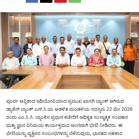
ಪೂರ್ವ ಆಫ್ರಿಕಾದ ಇಥಿಯೋಪಿಯಾದ ಪ್ರಮುಖ ಖಾಸಗಿ ಬ್ಯಾಂಕ್ ಆಗಿರುವ
ಡ್ಯಾಶೆನ್ ಬ್ಯಾಂಕ್ ಎಸ್.ಸಿ.ಯ ಆಡಳಿತ ಮಂಡಳಿಯ ಸದಸ್ಯರು 22 ಮೇ 2026
ರಂದು ಎಂ.ಸಿ.ಸಿ. ಬ್ಯಾಂಕಿನ ಪ್ರಧಾನ ಕಚೇರಿಗೆ ಅಧಿಕೃತ ಸಂಸ್ಥಾತ್ಮಕ ಸಂವಹನ
ಮತ್ತು ಜ್ಞಾನ ವಿನಿಮಯ ಕಾರ್ಯಕ್ರಮದ ಅಂಗವಾಗಿ ಭೇಟಿ ನೀಡಿದರು. ಈ
ಭೇಟಿಯನ್ನು ವೃತ್ತಿಪರ ಸಂಬಂಧಗಳನ್ನು ಬೆಳೆಸುವುದು, ಭಾರತದ ಸಹಕಾರ