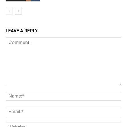
LEAVE A REPLY
Comment:
Na
Ema
Web