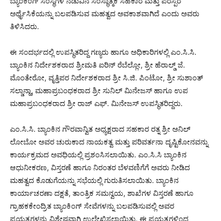
ಬ್ಯಾಂಕಿಂಗ್ ಸಂಸ್ಥೆಗಳ ನಡುವಿನ ಸಂಸ್ಥಾತ್ಮಕ ಸಹಕಾರ ಮತ್ತು ಪರಸ್ಪರ
ಅರ್ಥೈಸಿಕೆಯನ್ನು ಬಲಪಡಿಸುವ ಮಹತ್ವದ ಅವಕಾಶವಾಗಿದೆ ಎಂದು ಅವರು
ತಿಳಿಸಿದರು.
ಈ ಸಂದರ್ಭದಲ್ಲಿ ಉಪಸ್ಥಿತರಿದ್ದ ಗಣ್ಯರು ಹಾಗೂ ಅಧಿಕಾರಿಗಳಲ್ಲಿ ಎಂ.ಸಿ.ಸಿ.
ಬ್ಯಾಂಕಿನ ನಿರ್ದೇಶಕರಾದ ಶ್ರೀಮತಿ ಐರಿನ್ ರೆಬೆಲ್ಲೋ, ಶ್ರೀ ಹೆರಾಲ್ಡ್ ಜೆ.
ಮೊಂತೇರೋ, ವೃತ್ತಿಪರ ನಿರ್ದೇಶಕರಾದ ಶ್ರೀ ಸಿ.ಜಿ. ಪಿಂಟೋ, ಶ್ರೀ ಸುಶಾಂತ್
ಸಲ್ಡಾನ್ಹಾ, ಮಹಾಪ್ರಬಂಧಕರಾದ ಶ್ರೀ ಸುನಿಲ್ ಮಿನೇಜಸ್ ಹಾಗೂ ಉಪ
ಮಹಾಪ್ರಬಂಧಕರಾದ ಶ್ರೀ ರಾಜ್ ಎಫ್. ಮಿನೇಜಸ್ ಉಪಸ್ಥಿತರಿದ್ದರು.
ಎಂ.ಸಿ.ಸಿ. ಬ್ಯಾಂಕಿನ ಗೌರವಾನ್ವಿತ ಅಧ್ಯಕ್ಷರಾದ ಸಹಕಾರ ರತ್ನ ಶ್ರೀ ಅನಿಲ್
ಲೋಬೋ ಅವರ ಚುರುಕಾದ ನಾಯಕತ್ವ ಮತ್ತು ಪರಿವರ್ತನಾ ದೃಷ್ಟಿಕೋನವನ್ನು
ಕಾರ್ಯಕ್ರಮದ ಅವಧಿಯಲ್ಲಿ ಪ್ರಶಂಸಿಸಲಾಯಿತು. ಎಂ.ಸಿ.ಸಿ ಬ್ಯಾಂಕಿನ
ಆಧುನೀಕರಣ, ವಿಸ್ತರಣೆ ಹಾಗೂ ನಿರಂತರ ಬೆಳವಣಿಗೆಗೆ ಅವರು ನೀಡಿದ
ಮಹತ್ವದ ಕೊಡುಗೆಯನ್ನು ಸಭೆಯಲ್ಲಿ ಗುರುತಿಸಲಾಯಿತು. ಬ್ಯಾಂಕಿನ
ಕಾರ್ಯಾಚರಣಾ ದಕ್ಷತೆ, ತಾಂತ್ರಿಕ ಸಮನ್ವಯ, ಶಾಖೆಗಳ ವಿಸ್ತರಣೆ ಹಾಗೂ
ಗ್ರಾಹಕಕೇಂದ್ರಿತ ಬ್ಯಾಂಕಿಂಗ್ ಸೇವೆಗಳನ್ನು ಬಲಪಡಿಸುವಲ್ಲಿ ಅವರ
ಪ್ರಯತ್ನಗಳನ್ನು ವಿಶೇಷವಾಗಿ ಉಲ್ಲೇಖಿಸಲಾಯಿತು. ಈ ಪ್ರಯತ್ನಗಳಿಂದ