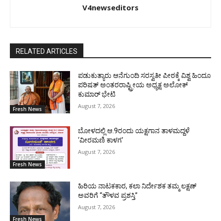
V4newseditors
RELATED ARTICLES
ಪಡುಕುತ್ಯಾರು ಆನೆಗುಂದಿ ಸರಸ್ವತೀ ಪೀಠಕ್ಕೆ ವಿಶ್ವ ಹಿಂದೂ
ಪರಿಷತ್ ಅಂತರರಾಷ್ಟ್ರೀಯ ಅಧ್ಯಕ್ಷ ಅಲೋಕ್
ಕುಮಾರ್ ಭೇಟಿ
August 7, 2026
Fresh News
ಬೋಳದಲ್ಲಿ ಆ.9ರಂದು ಯಕ್ಷಗಾನ ತಾಳಮದ್ದಳೆ
‘ವೀರಮಣಿ ಕಾಳಗ’
August 7, 2026
Fresh News
ಹಿರಿಯ ನಾಟಕಕಾರ, ಕಲಾ ನಿರ್ದೇಶಕ ತಮ್ಮ ಲಕ್ಷಣ್
ಅವರಿಗೆ “ತೌಳವ ಪ್ರಶಸ್ತಿ”
August 7, 2026
Fresh News