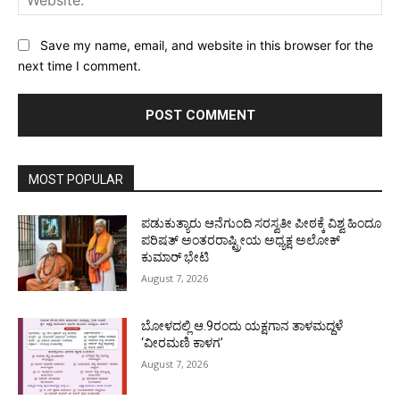
Save my name, email, and website in this browser for the
next time I comment.
MOST POPULAR
ಪಡುಕುತ್ಯಾರು ಆನೆಗುಂದಿ ಸರಸ್ವತೀ ಪೀಠಕ್ಕೆ ವಿಶ್ವ ಹಿಂದೂ
ಪರಿಷತ್ ಅಂತರರಾಷ್ಟ್ರೀಯ ಅಧ್ಯಕ್ಷ ಅಲೋಕ್
ಕುಮಾರ್ ಭೇಟಿ
August 7, 2026
ಬೋಳದಲ್ಲಿ ಆ.9ರಂದು ಯಕ್ಷಗಾನ ತಾಳಮದ್ದಳೆ
‘ವೀರಮಣಿ ಕಾಳಗ’
August 7, 2026