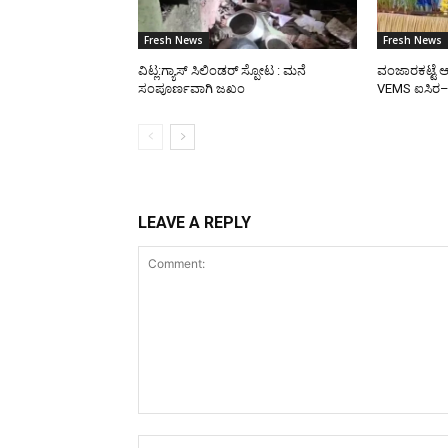
Fresh News
Fresh News
ವಿಟ್ಲ:ಗ್ಯಾಸ್ ಸಿಲಿಂಡರ್ ಸ್ಪೋಟ : ಮನೆ
ವಂಜಾರಕಟ್ಟೆ ಆ
ಸಂಪೂರ್ಣವಾಗಿ ಜಖಂ
VEMS ಐಸಿರ
LEAVE A REPLY
Comment: