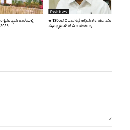
Fresh News
ಂಗ್ಲಮಾಧ್ಯಮ ಶಾಲೆಯಲ್ಲಿ
ಆ.13ರಿಂದ ವಿಧಾನಸಭೆ ಅಧಿವೇಶನ: ಹಂಗಾಮಿ
–2026
ಸಭಾಧ್ಯಕ್ಷರಾಗಿ ಟಿ.ಬಿ.ಜಯಚಂದ್ರ
Name:*