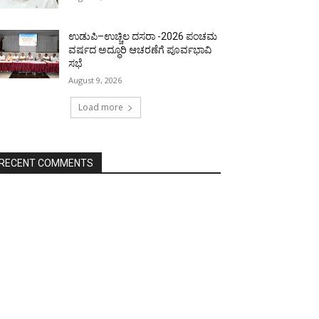
ಉಡುಪಿ–ಉಚ್ಚಿಲ ದಸರಾ -2026 ಪಂಚಮ
ವರ್ಷದ ಅದ್ಧೂರಿ ಆಚರಣೆಗೆ ಪೂರ್ವಭಾವಿ
ಸಭೆ
August 9, 2026
Load more
RECENT COMMENTS