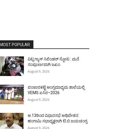
MOST POPULAR
ವಿಟ್ಲ:ಗ್ಯಾಸ್ ಸಿಲಿಂಡರ್ ಸ್ಪೋಟ : ಮನೆ
ಸಂಪೂರ್ಣವಾಗಿ ಜಖಂ
August 9, 2026
ವಂಜಾರಕಟ್ಟೆ ಆಂಗ್ಲಮಾಧ್ಯಮ ಶಾಲೆಯಲ್ಲಿ
VEMS ಐಸಿರ–2026
August 9, 2026
ಆ.13ರಿಂದ ವಿಧಾನಸಭೆ ಅಧಿವೇಶನ:
ಹಂಗಾಮಿ ಸಭಾಧ್ಯಕ್ಷರಾಗಿ ಟಿ.ಬಿ.ಜಯಚಂದ್ರ
August 9, 2026