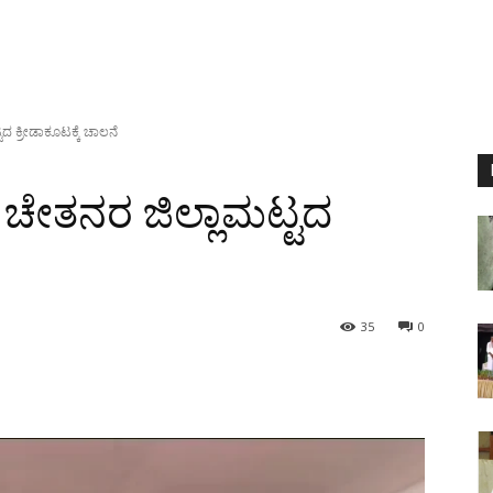
ದ ಕ್ರೀಡಾಕೂಟಕ್ಕೆ ಚಾಲನೆ
 ಚೇತನರ ಜಿಲ್ಲಾಮಟ್ಟದ
35
0