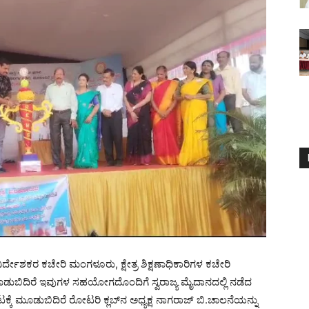
ರ್ದೇಶಕರ ಕಚೇರಿ ಮಂಗಳೂರು, ಕ್ಷೇತ್ರ ಶಿಕ್ಷಣಾಧಿಕಾರಿಗಳ ಕಚೇರಿ
ುಬಿದಿರೆ ಇವುಗಳ ಸಹಯೋಗದೊಂದಿಗೆ ಸ್ವರಾಜ್ಯ ಮೈದಾನದಲ್ಲಿ ನಡೆದ
ಟಕ್ಕೆ ಮೂಡುಬಿದಿರೆ ರೋಟರಿ ಕ್ಲಬ್‍ನ ಅಧ್ಯಕ್ಷ ನಾಗರಾಜ್ ಬಿ.ಚಾಲನೆಯನ್ನು