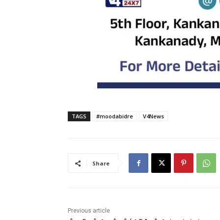
TAGS
#moodabidre
V4News
Share
Previous article