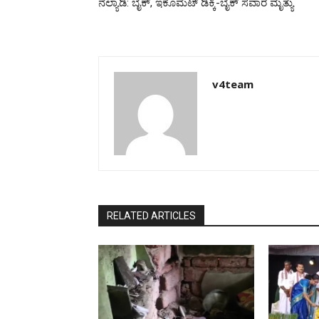
ನೆಲ್ಯಾಡಿ: ಬೈಕ್, ಇಕೊಮೆಟ್ ಡಿಕ್ಕಿ-ಬೈಕ್ ಸವಾರ ಮೃತ್ಯು
v4team
RELATED ARTICLES