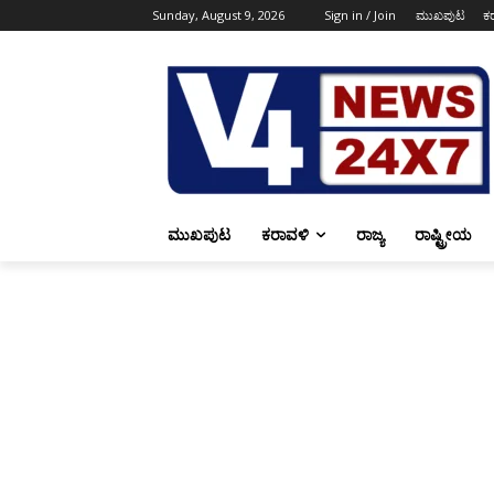
Sunday, August 9, 2026
Sign in / Join
ಮುಖಪುಟ
ಕ
ಮುಖಪುಟ
ಕರಾವಳಿ
ರಾಜ್ಯ
ರಾಷ್ಟ್ರೀಯ