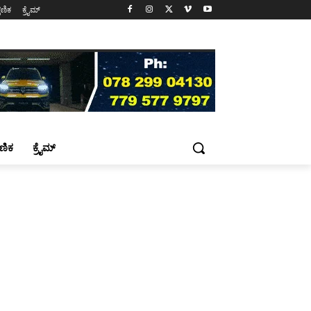
್ಷಣಿಕ
ಕ್ರೈಮ್
್ಷಣಿಕ
ಕ್ರೈಮ್