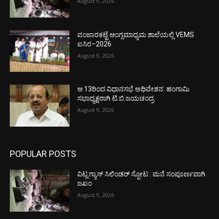
August 9, 2026
ವಂಜಾರಕಟ್ಟೆ ಆಂಗ್ಲಮಾಧ್ಯಮ ಶಾಲೆಯಲ್ಲಿ VEMS
ಐಸಿರ–2026
August 9, 2026
ಆ.13ರಿಂದ ವಿಧಾನಸಭೆ ಅಧಿವೇಶನ: ಹಂಗಾಮಿ
ಸಭಾಧ್ಯಕ್ಷರಾಗಿ ಟಿ.ಬಿ.ಜಯಚಂದ್ರ
August 9, 2026
POPULAR POSTS
ವಿಟ್ಲ:ಗ್ಯಾಸ್ ಸಿಲಿಂಡರ್ ಸ್ಪೋಟ : ಮನೆ ಸಂಪೂರ್ಣವಾಗಿ
ಜಖಂ
August 9, 2026