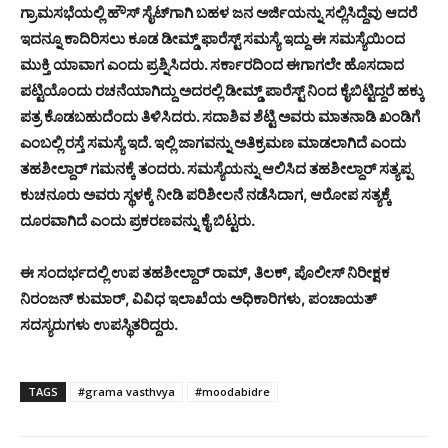
ಗ್ರಾಮಸಭೆಯಲ್ಲಿ
ಹೌಸ್
ಸೈಟ್‌
ಗಾಗಿ
ಬಹಳ
ಜನ
ಅರ್ಜಿಯನ್ನು
ಸಲ್ಲಿಸಿದ್ದೆವು
ಆದರೆ
ಇದನ್ನೂ
ಕಾದಿರಿಸಲು
ಕೂಡ
ಡೀಮ್ಡ್
ಫಾರೆಸ್ಟ್
ಸಮಸ್ಯೆ
ಇದ್ದು
ಈ
ಸಮಸ್ಯೆಯಿಂದ
ಮುಕ್ತಿ
ಯಾವಾಗ
ಎಂದು
ಪ್ರಶ್ನಿಸಿದರು.
ಸರ್ಕಾರದಿಂದ
ಈಗಾಗಲೇ
ಹೊಸದಾದ
ಪಟ್ಟಿಯೊಂದು
ರಚನೆಯಾಗಿದ್ದು
ಅದರಲ್ಲಿ
ಡೀಮ್ಡ್
ಪಾರೆಸ್ಟ್
ನಿಂದ
ಕೈಬಿಟ್ಟಿದ್ದರೆ
ಹಕ್ಕು
ಪತ್ರ
ಕೊಡಬಹುದೆಂದು
ತಿಳಿಸಿದರು.
ಸದಾಶಿವ
ಶೆಟ್ಟಿ
ಅವರು
ಮಾತನಾಡಿ
ಖಂಡಿಗೆ
ಎಂಬಲ್ಲಿ
ರಸ್ತೆ
ಸಮಸ್ಯೆ
ಇದೆ.
ಇಲ್ಲಿ
ಜಾಗವನ್ನು
ಅತಿಕ್ರಮಣ
ಮಾಡಲಾಗಿದೆ
ಎಂದು
ತಹಶೀಲ್ದಾರ್
ಗಮನಕ್ಕೆ
ತಂದರು.
ಸಮಸ್ಯೆಯನ್ನು
ಆಲಿಸಿದ
ತಹಶೀಲ್ದಾರ್
ಸತ್ಯಪ್ಪ
ಕುಚನೂರು
ಅವರು
ಸ್ಥಳಕ್ಕೆ
ನೀಡಿ
ಪರಿಶೀಲನೆ
ನಡೆಸಿದಾಗ,
ಆರೋಪ
ಸತ್ಯಕ್ಕೆ
ದೂರವಾಗಿದೆ
ಎಂದು
ಪ್ರಕರಣವನ್ನು
ಕೈ
ಬಿಟ್ಟರು.
ಈ
ಸಂದರ್ಭದಲ್ಲಿ
ಉಪ
ತಹಶೀಲ್ದಾರ್
ರಾಮ್,
ತಿಲಕ್,
ಪೊಲೀಸ್
ನಿರೀಕ್ಷಕ
ನಿರಂಜನ್
ಕುಮಾರ್,
ವಿವಿಧ
ಇಲಾಖೆಯ
ಅಧಿಕಾರಿಗಳು,
ಪಂಚಾಯತ್
ಸದಸ್ಯರುಗಳು
ಉಪಸ್ಥಿತರಿದ್ದರು.
TAGS
#grama vasthvya
#moodabidre