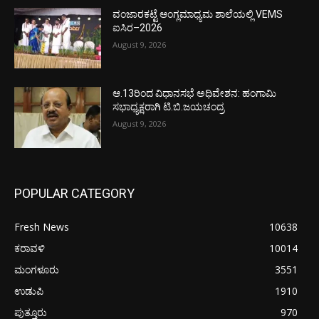
ವಂಜಾರಕಟ್ಟೆ ಆಂಗ್ಲಮಾಧ್ಯಮ ಶಾಲೆಯಲ್ಲಿ VEMS
ಐಸಿರ–2026
August 9, 2026
ಆ.13ರಿಂದ ವಿಧಾನಸಭೆ ಅಧಿವೇಶನ: ಹಂಗಾಮಿ
ಸಭಾಧ್ಯಕ್ಷರಾಗಿ ಟಿ.ಬಿ.ಜಯಚಂದ್ರ
August 9, 2026
POPULAR CATEGORY
Fresh News
10638
ಕರಾವಳಿ
10014
ಮಂಗಳೂರು
3551
ಉಡುಪಿ
1910
ಪುತ್ತೂರು
970