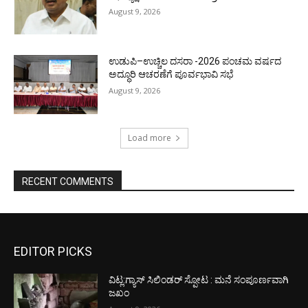
August 9, 2026
ಉಡುಪಿ–ಉಚ್ಚಿಲ ದಸರಾ -2026 ಪಂಚಮ ವರ್ಷದ
ಅದ್ಧೂರಿ ಆಚರಣೆಗೆ ಪೂರ್ವಭಾವಿ ಸಭೆ
August 9, 2026
Load more
RECENT COMMENTS
EDITOR PICKS
ವಿಟ್ಲ:ಗ್ಯಾಸ್ ಸಿಲಿಂಡರ್ ಸ್ಪೋಟ : ಮನೆ ಸಂಪೂರ್ಣವಾಗಿ
ಜಖಂ