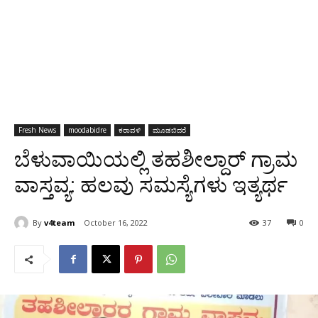
Fresh News
moodabidre
ಕರಾವಳಿ
ಮೂಡಬಿದರೆ
ಬೆಳುವಾಯಿಯಲ್ಲಿ ತಹಶೀಲ್ದಾರ್ ಗ್ರಾಮ
ವಾಸ್ತವ್ಯ: ಹಲವು ಸಮಸ್ಯೆಗಳು ಇತ್ಯರ್ಥ
By
v4team
October 16, 2022
37
0