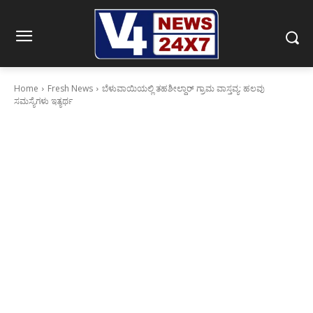
Home
Fresh News
ಬೆಳುವಾಯಿಯಲ್ಲಿ ತಹಶೀಲ್ದಾರ್ ಗ್ರಾಮ ವಾಸ್ತವ್ಯ: ಹಲವು
ಸಮಸ್ಯೆಗಳು ಇತ್ಯರ್ಥ