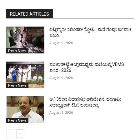
RELATED ARTICLES
ವಿಟ್ಲ:ಗ್ಯಾಸ್ ಸಿಲಿಂಡರ್ ಸ್ಪೋಟ : ಮನೆ ಸಂಪೂರ್ಣವಾಗಿ
ಜಖಂ
August 9, 2026
Fresh News
ವಂಜಾರಕಟ್ಟೆ ಆಂಗ್ಲಮಾಧ್ಯಮ ಶಾಲೆಯಲ್ಲಿ VEMS
ಐಸಿರ–2026
August 9, 2026
Fresh News
ಆ.13ರಿಂದ ವಿಧಾನಸಭೆ ಅಧಿವೇಶನ: ಹಂಗಾಮಿ
ಸಭಾಧ್ಯಕ್ಷರಾಗಿ ಟಿ.ಬಿ.ಜಯಚಂದ್ರ
August 9, 2026
Fresh News