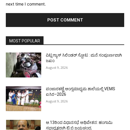
next time I comment.
MOST POPULAR
ವಿಟ್ಲ:ಗ್ಯಾಸ್ ಸಿಲಿಂಡರ್ ಸ್ಪೋಟ : ಮನೆ ಸಂಪೂರ್ಣವಾಗಿ
ಜಖಂ
August 9, 2026
ವಂಜಾರಕಟ್ಟೆ ಆಂಗ್ಲಮಾಧ್ಯಮ ಶಾಲೆಯಲ್ಲಿ VEMS
ಐಸಿರ–2026
August 9, 2026
ಆ.13ರಿಂದ ವಿಧಾನಸಭೆ ಅಧಿವೇಶನ: ಹಂಗಾಮಿ
ಸಭಾಧ್ಯಕ್ಷರಾಗಿ ಟಿ.ಬಿ.ಜಯಚಂದ್ರ