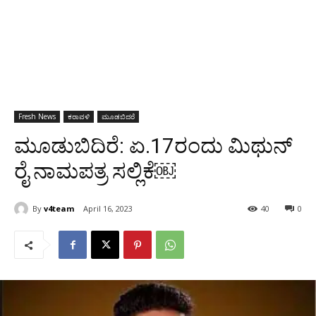
Fresh News
ಕರಾವಳಿ
ಮೂಡಬಿದರೆ
ಮೂಡುಬಿದಿರೆ: ಏ.17ರಂದು ಮಿಥುನ್
ರೈ ನಾಮಪತ್ರ ಸಲ್ಲಿಕೆ￼
By
v4team
April 16, 2023
40
0