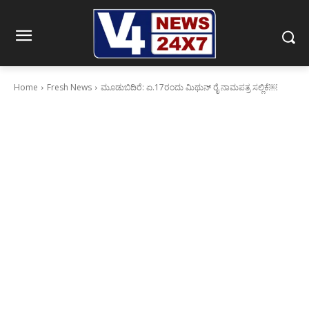
Home
Fresh News
ಮೂಡುಬಿದಿರೆ: ಏ.17ರಂದು ಮಿಥುನ್ ರೈ ನಾಮಪತ್ರ ಸಲ್ಲಿಕೆ￼