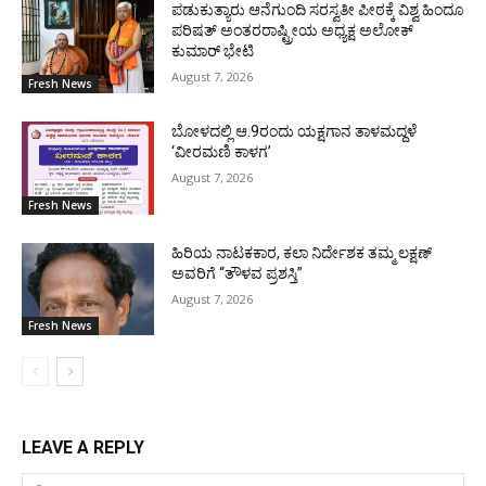
ಪಡುಕುತ್ಯಾರು ಆನೆಗುಂದಿ ಸರಸ್ವತೀ ಪೀಠಕ್ಕೆ ವಿಶ್ವ ಹಿಂದೂ
ಪರಿಷತ್ ಅಂತರರಾಷ್ಟ್ರೀಯ ಅಧ್ಯಕ್ಷ ಅಲೋಕ್
ಕುಮಾರ್ ಭೇಟಿ
August 7, 2026
Fresh News
ಬೋಳದಲ್ಲಿ ಆ.9ರಂದು ಯಕ್ಷಗಾನ ತಾಳಮದ್ದಳೆ
‘ವೀರಮಣಿ ಕಾಳಗ’
August 7, 2026
Fresh News
ಹಿರಿಯ ನಾಟಕಕಾರ, ಕಲಾ ನಿರ್ದೇಶಕ ತಮ್ಮ ಲಕ್ಷಣ್
ಅವರಿಗೆ “ತೌಳವ ಪ್ರಶಸ್ತಿ”
August 7, 2026
Fresh News
LEAVE A REPLY