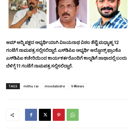
ಆಮ್ ಆದ್ಮಿ ಪಕ್ಷದ ಅಭ್ಯರ್ಥಿಯಾಗಿ ವಿಜಯನಾಥ ವಿಠಲ ಶೆಟ್ಟಿ ಮಧ್ಯಾಹ್ನ
12
ಗಂಟೆಗೆ ನಾಮಪತ್ರ ಸಲ್ಲಿಸಲಿದ್ದಾರೆ. ಎಸ್‍ಡಿಪಿಐ ಅಭ್ಯರ್ಥಿ ಆಲ್ಫೋನ್ಸ್ ಫ್ರಾಂಕೊ
ಎಸ್‍ಡಿಪಿಐ ಕಚೇರಿಯಿಂದ ಕಾರ್ಯಕರ್ತರೊಂದಿಗೆ ಕಾಲ್ನಡಿಗೆ ಜಾಥಾದಲ್ಲಿ ಬಂದು
ಬೆಳಿಗ್ಗೆ
11
ಗಂಟೆಗೆ ನಾಮಪತ್ರ ಸಲ್ಲಿಸಲಿದ್ದಾರೆ.
TAGS
mithu rai
moodabidre
V4News