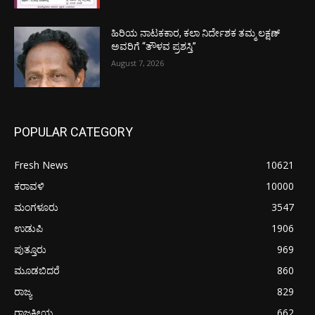
ಹಿರಿಯ ನಾಟಕಕಾರ, ಕಲಾ ನಿರ್ದೇಶಕ ತಮ್ಮ ಲಕ್ಷಣ್
ಅವರಿಗೆ “ತೌಳವ ಪ್ರಶಸ್ತಿ”
August 7, 2026
POPULAR CATEGORY
Fresh News
10621
ಕರಾವಳಿ
10000
ಮಂಗಳೂರು
3547
ಉಡುಪಿ
1906
ಪುತ್ತೂರು
969
ಮೂಡಬಿದರೆ
860
ರಾಜ್ಯ
829
ರಾಜಕೀಯ
662