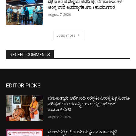
ದಕ್ಷಿಣ ಕನ್ನಡ ಜಿಲ್ಲೆಯ ಪದವಿ ಪೂರ್ವ ಕಾಲೇಜುಗಳ
ಆಂಗ್ಲ ಭಾಷೆ ಉಪನ್ಯಾಸಕರಿಗಾಗಿ ಕಾರ್ಯಾಗಾರ
August 7, 2026
Load more
RECENT COMMENTS
EDITOR PICKS
ಪಡುಕುತ್ಯಾರು ಆನೆಗುಂದಿ ಸರಸ್ವತೀ ಪೀಠಕ್ಕೆ ವಿಶ್ವ ಹಿಂದೂ
ಪರಿಷತ್ ಅಂತರರಾಷ್ಟ್ರೀಯ ಅಧ್ಯಕ್ಷ ಅಲೋಕ್
ಕುಮಾರ್ ಭೇಟಿ
August 7, 2026
ಬೋಳದಲ್ಲಿ ಆ.9ರಂದು ಯಕ್ಷಗಾನ ತಾಳಮದ್ದಳೆ