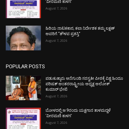
‘ವೀರಮಣಿ ಕಾಳಗ’
August 7, 2026
ಹಿರಿಯ ನಾಟಕಕಾರ, ಕಲಾ ನಿರ್ದೇಶಕ ತಮ್ಮ ಲಕ್ಷಣ್
ಅವರಿಗೆ “ತೌಳವ ಪ್ರಶಸ್ತಿ”
August 7, 2026
POPULAR POSTS
ಪಡುಕುತ್ಯಾರು ಆನೆಗುಂದಿ ಸರಸ್ವತೀ ಪೀಠಕ್ಕೆ ವಿಶ್ವ ಹಿಂದೂ
ಪರಿಷತ್ ಅಂತರರಾಷ್ಟ್ರೀಯ ಅಧ್ಯಕ್ಷ ಅಲೋಕ್
ಕುಮಾರ್ ಭೇಟಿ
August 7, 2026
ಬೋಳದಲ್ಲಿ ಆ.9ರಂದು ಯಕ್ಷಗಾನ ತಾಳಮದ್ದಳೆ
‘ವೀರಮಣಿ ಕಾಳಗ’
August 7, 2026