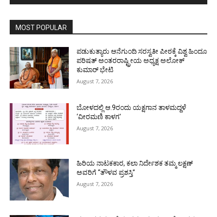
MOST POPULAR
ಪಡುಕುತ್ಯಾರು ಆನೆಗುಂದಿ ಸರಸ್ವತೀ ಪೀಠಕ್ಕೆ ವಿಶ್ವ ಹಿಂದೂ
ಪರಿಷತ್ ಅಂತರರಾಷ್ಟ್ರೀಯ ಅಧ್ಯಕ್ಷ ಅಲೋಕ್
ಕುಮಾರ್ ಭೇಟಿ
August 7, 2026
ಬೋಳದಲ್ಲಿ ಆ.9ರಂದು ಯಕ್ಷಗಾನ ತಾಳಮದ್ದಳೆ
‘ವೀರಮಣಿ ಕಾಳಗ’
August 7, 2026
ಹಿರಿಯ ನಾಟಕಕಾರ, ಕಲಾ ನಿರ್ದೇಶಕ ತಮ್ಮ ಲಕ್ಷಣ್
ಅವರಿಗೆ “ತೌಳವ ಪ್ರಶಸ್ತಿ”
August 7, 2026