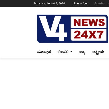
Saturday, August 8, 2026
Sign in / Join
ಮುಖಪುಟ
ಮುಖಪುಟ
ಕರಾವಳಿ
ರಾಜ್ಯ
ರಾಷ್ಟ್ರೀಯ