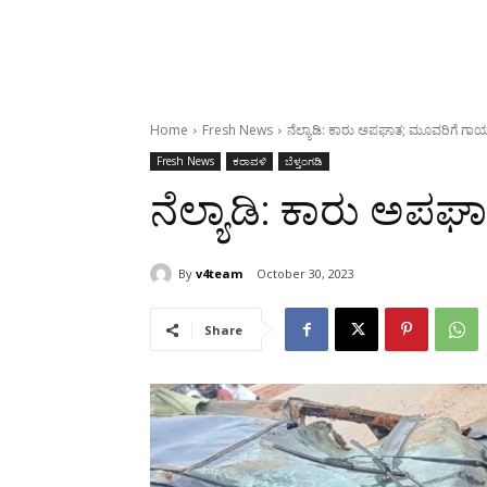
Home
Fresh News
ನೆಲ್ಯಾಡಿ: ಕಾರು ಅಪಘಾತ; ಮೂವರಿಗೆ ಗಾ
Fresh News
ಕರಾವಳಿ
ಬೆಳ್ತಂಗಡಿ
ನೆಲ್ಯಾಡಿ: ಕಾರು ಅಪ
By
v4team
October 30, 2023
Share