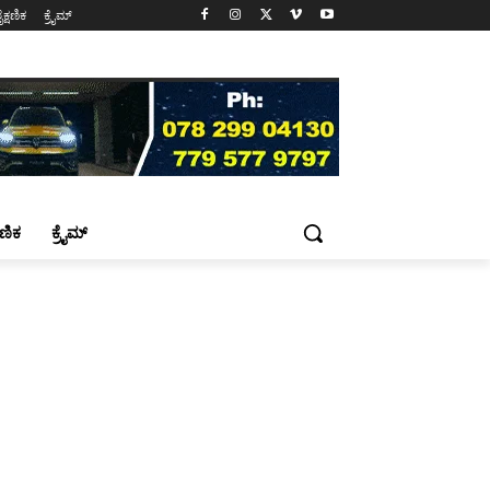
ೈಕ್ಷಣಿಕ
ಕ್ರೈಮ್
್ಷಣಿಕ
ಕ್ರೈಮ್