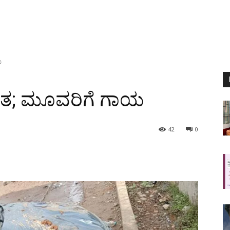
ಯ
ಘಾತ; ಮೂವರಿಗೆ ಗಾಯ
42
0