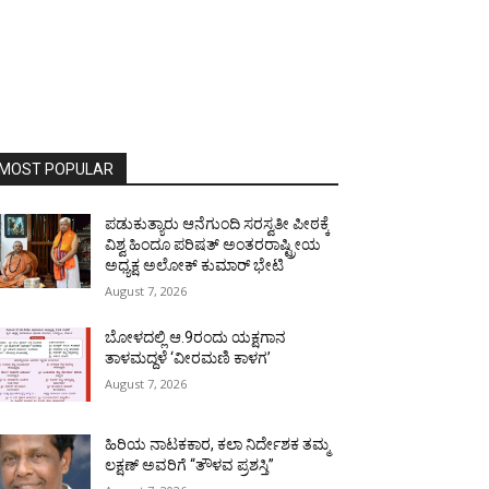
MOST POPULAR
ಪಡುಕುತ್ಯಾರು ಆನೆಗುಂದಿ ಸರಸ್ವತೀ ಪೀಠಕ್ಕೆ
ವಿಶ್ವ ಹಿಂದೂ ಪರಿಷತ್ ಅಂತರರಾಷ್ಟ್ರೀಯ
ಅಧ್ಯಕ್ಷ ಅಲೋಕ್ ಕುಮಾರ್ ಭೇಟಿ
August 7, 2026
ಬೋಳದಲ್ಲಿ ಆ.9ರಂದು ಯಕ್ಷಗಾನ
ತಾಳಮದ್ದಳೆ ‘ವೀರಮಣಿ ಕಾಳಗ’
August 7, 2026
ಹಿರಿಯ ನಾಟಕಕಾರ, ಕಲಾ ನಿರ್ದೇಶಕ ತಮ್ಮ
ಲಕ್ಷಣ್ ಅವರಿಗೆ “ತೌಳವ ಪ್ರಶಸ್ತಿ”