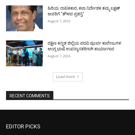
ಹಿರಿಯ ನಾಟಕಕಾರ, ಕಲಾ ನಿರ್ದೇಶಕ ತಮ್ಮ ಲಕ್ಷಣ್
ಅವರಿಗೆ “ತೌಳವ ಪ್ರಶಸ್ತಿ”
August 7, 2026
ದಕ್ಷಿಣ ಕನ್ನಡ ಜಿಲ್ಲೆಯ ಪದವಿ ಪೂರ್ವ ಕಾಲೇಜುಗಳ
ಆಂಗ್ಲ ಭಾಷೆ ಉಪನ್ಯಾಸಕರಿಗಾಗಿ ಕಾರ್ಯಾಗಾರ
August 7, 2026
Load more
RECENT COMMENTS
EDITOR PICKS