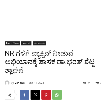
Fresh News
ಕರಾವಳಿ
ಮಂಗಳೂರು
NRIಗಳಿಗೆ ವ್ಯಾಕ್ಸಿನ್ ನೀಡುವ
ಅಭಿಯಾನಕ್ಕೆ ಶಾಸಕ ಡಾ.ಭರತ್ ಶೆಟ್ಟಿ
ಶ್ಲಾಘನೆ
By
v4news
June 11, 2021
74
0