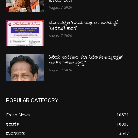
August 7, 2026
ಬೋಳದಲ್ಲಿ ಆ.9ರಂದು ಯಕ್ಷಗಾನ ತಾಳಮದ್ದಳೆ
‘ವೀರಮಣಿ ಕಾಳಗ’
August 7, 2026
ಹಿರಿಯ ನಾಟಕಕಾರ, ಕಲಾ ನಿರ್ದೇಶಕ ತಮ್ಮ ಲಕ್ಷಣ್
ಅವರಿಗೆ “ತೌಳವ ಪ್ರಶಸ್ತಿ”
August 7, 2026
POPULAR CATEGORY
Fresh News
10621
ಕರಾವಳಿ
10000
ಮಂಗಳೂರು
3547