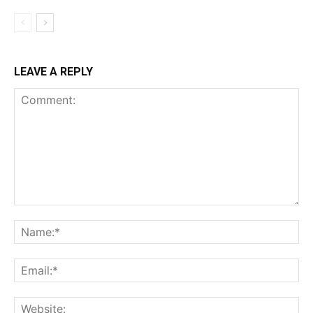
LEAVE A REPLY
Comment:
Na
Ema
Web