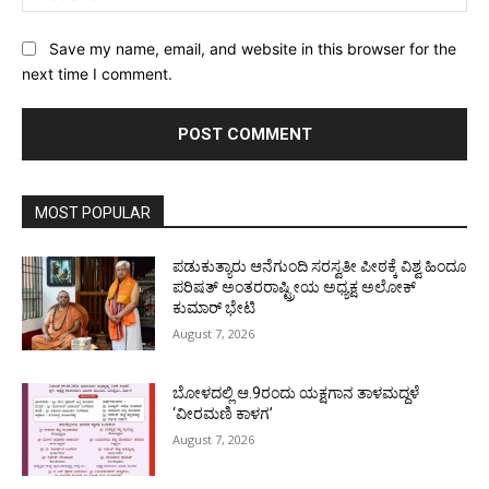
Save my name, email, and website in this browser for the
next time I comment.
MOST POPULAR
ಪಡುಕುತ್ಯಾರು ಆನೆಗುಂದಿ ಸರಸ್ವತೀ ಪೀಠಕ್ಕೆ ವಿಶ್ವ ಹಿಂದೂ
ಪರಿಷತ್ ಅಂತರರಾಷ್ಟ್ರೀಯ ಅಧ್ಯಕ್ಷ ಅಲೋಕ್
ಕುಮಾರ್ ಭೇಟಿ
August 7, 2026
ಬೋಳದಲ್ಲಿ ಆ.9ರಂದು ಯಕ್ಷಗಾನ ತಾಳಮದ್ದಳೆ
‘ವೀರಮಣಿ ಕಾಳಗ’
August 7, 2026