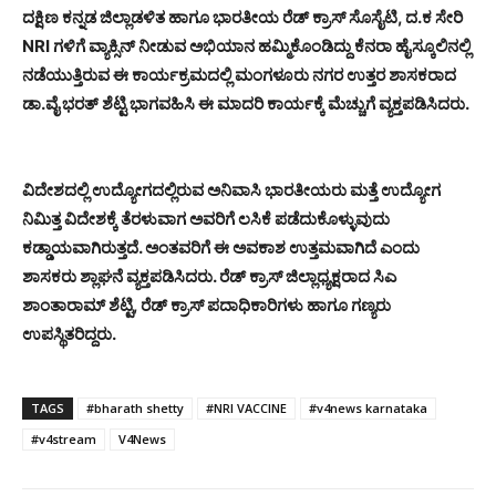
ದಕ್ಷಿಣ ಕನ್ನಡ ಜಿಲ್ಲಾಡಳಿತ ಹಾಗೂ ಭಾರತೀಯ ರೆಡ್ ಕ್ರಾಸ್ ಸೊಸೈಟಿ, ದ.ಕ ಸೇರಿ
NRI ಗಳಿಗೆ ವ್ಯಾಕ್ಸಿನ್ ನೀಡುವ ಅಭಿಯಾನ ಹಮ್ಮಿಕೊಂಡಿದ್ದು ಕೆನರಾ ಹೈಸ್ಕೂಲಿನಲ್ಲಿ
ನಡೆಯುತ್ತಿರುವ ಈ ಕಾರ್ಯಕ್ರಮದಲ್ಲಿ ಮಂಗಳೂರು ನಗರ ಉತ್ತರ ಶಾಸಕರಾದ
ಡಾ.ವೈ ಭರತ್ ಶೆಟ್ಟಿ ಭಾಗವಹಿಸಿ ಈ ಮಾದರಿ ಕಾರ್ಯಕ್ಕೆ ಮೆಚ್ಚುಗೆ ವ್ಯಕ್ತಪಡಿಸಿದರು.
ವಿದೇಶದಲ್ಲಿ ಉದ್ಯೋಗದಲ್ಲಿರುವ ಅನಿವಾಸಿ ಭಾರತೀಯರು ಮತ್ತೆ ಉದ್ಯೋಗ
ನಿಮಿತ್ತ ವಿದೇಶಕ್ಕೆ ತೆರಳುವಾಗ ಅವರಿಗೆ ಲಸಿಕೆ ಪಡೆದುಕೊಳ್ಳುವುದು
ಕಡ್ಡಾಯವಾಗಿರುತ್ತದೆ. ಅಂತವರಿಗೆ ಈ ಅವಕಾಶ ಉತ್ತಮವಾಗಿದೆ ಎಂದು
ಶಾಸಕರು ಶ್ಲಾಘನೆ ವ್ಯಕ್ತಪಡಿಸಿದರು. ರೆಡ್ ಕ್ರಾಸ್ ಜಿಲ್ಲಾಧ್ಯಕ್ಷರಾದ ಸಿಎ
ಶಾಂತಾರಾಮ್ ಶೆಟ್ಟಿ, ರೆಡ್ ಕ್ರಾಸ್ ಪದಾಧಿಕಾರಿಗಳು ಹಾಗೂ ಗಣ್ಯರು
ಉಪಸ್ಥಿತರಿದ್ದರು.
TAGS
#bharath shetty
#NRI VACCINE
#v4news karnataka
#v4stream
V4News