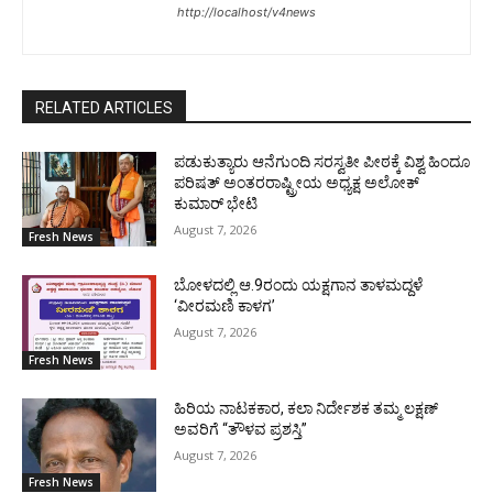
http://localhost/v4news
RELATED ARTICLES
ಪಡುಕುತ್ಯಾರು ಆನೆಗುಂದಿ ಸರಸ್ವತೀ ಪೀಠಕ್ಕೆ ವಿಶ್ವ ಹಿಂದೂ
ಪರಿಷತ್ ಅಂತರರಾಷ್ಟ್ರೀಯ ಅಧ್ಯಕ್ಷ ಅಲೋಕ್
ಕುಮಾರ್ ಭೇಟಿ
August 7, 2026
Fresh News
ಬೋಳದಲ್ಲಿ ಆ.9ರಂದು ಯಕ್ಷಗಾನ ತಾಳಮದ್ದಳೆ
‘ವೀರಮಣಿ ಕಾಳಗ’
August 7, 2026
Fresh News
ಹಿರಿಯ ನಾಟಕಕಾರ, ಕಲಾ ನಿರ್ದೇಶಕ ತಮ್ಮ ಲಕ್ಷಣ್
ಅವರಿಗೆ “ತೌಳವ ಪ್ರಶಸ್ತಿ”
August 7, 2026
Fresh News