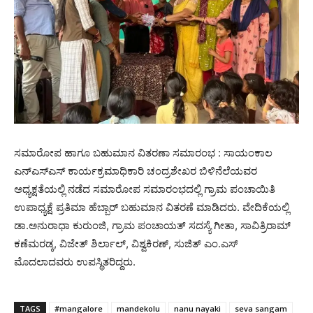
ಸಮಾರೋಪ ಹಾಗೂ ಬಹುಮಾನ ವಿತರಣಾ ಸಮಾರಂಭ : ಸಾಯಂಕಾಲ
ಎನ್ಎಸ್ಎಸ್ ಕಾರ್ಯಕ್ರಮಾಧಿಕಾರಿ ಚಂದ್ರಶೇಖರ ಬಿಳಿನೆಲೆಯವರ
ಅಧ್ಯಕ್ಷತೆಯಲ್ಲಿ ನಡೆದ ಸಮಾರೋಪ ಸಮಾರಂಭದಲ್ಲಿ ಗ್ರಾಮ ಪಂಚಾಯಿತಿ
ಉಪಾಧ್ಯಕ್ಷೆ ಪ್ರತಿಮಾ ಹೆಬ್ಬಾರ್ ಬಹುಮಾನ ವಿತರಣೆ ಮಾಡಿದರು. ವೇದಿಕೆಯಲ್ಲಿ
ಡಾ.ಅನುರಾಧಾ ಕುರುಂಜಿ, ಗ್ರಾಮ ಪಂಚಾಯತ್ ಸದಸ್ಯೆ ಗೀತಾ, ಸಾವಿತ್ರಿರಾಮ್
ಕಣೆಮರಡ್ಕ, ವಿಜೇತ್ ಶಿರ್ಲಾಲ್, ವಿಶ್ವಕಿರಣ್, ಸುಜಿತ್ ಎಂ.ಎಸ್
ಮೊದಲಾದವರು ಉಪಸ್ಥಿತರಿದ್ದರು.
TAGS
#mangalore
mandekolu
nanu nayaki
seva sangam