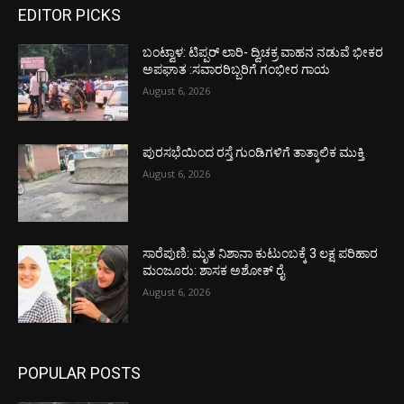
EDITOR PICKS
ಬಂಟ್ವಾಳ: ಟಿಪ್ಪರ್ ಲಾರಿ- ದ್ವಿಚಕ್ರ ವಾಹನ ನಡುವೆ ಭೀಕರ
ಅಪಘಾತ :ಸವಾರರಿಬ್ಬರಿಗೆ ಗಂಭೀರ ಗಾಯ
August 6, 2026
ಪುರಸಭೆಯಿಂದ ರಸ್ತೆ ಗುಂಡಿಗಳಿಗೆ ತಾತ್ಕಾಲಿಕ ಮುಕ್ತಿ
August 6, 2026
ಸಾರೆಪುಣಿ: ಮೃತ ನಿಶಾನಾ ಕುಟುಂಬಕ್ಕೆ 3 ಲಕ್ಷ ಪರಿಹಾರ
ಮಂಜೂರು: ಶಾಸಕ ಅಶೋಕ್ ರೈ
August 6, 2026
POPULAR POSTS