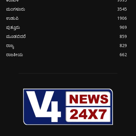
ಮಂಗಳೂರು
3545
ಉಡುಪಿ
1906
ಪುತ್ತೂರು
969
ಮೂಡಬಿದರೆ
859
ರಾಜ್ಯ
829
ರಾಜಕೀಯ
662