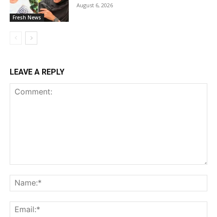
August 6, 2026
Fresh News
LEAVE A REPLY
Comment:
Na
Ema