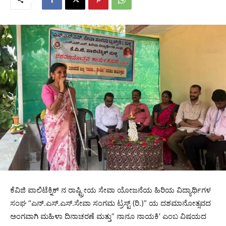
ಕೆವಿಜಿ ಪಾಲಿಟೆಕ್ನಿಕ್ ನ ರಾಷ್ಟ್ರೀಯ ಸೇವಾ ಯೋಜನೆಯ ಹಿರಿಯ ವಿದ್ಯಾರ್ಥಿಗಳ
ಸಂಘ “ಎನ್.ಎಸ್.ಎಸ್.ಸೇವಾ ಸಂಗಮ ಟ್ರಸ್ಟ್ (ರಿ.)” ಯ ದಶಮಾನೋತ್ಸವದ
ಅಂಗವಾಗಿ ಮಹಿಳಾ ದಿನಾಚರಣೆ ಮತ್ತು” ನಾನೂ ನಾಯಕಿ’ ಎಂಬ ವಿಷಯದ