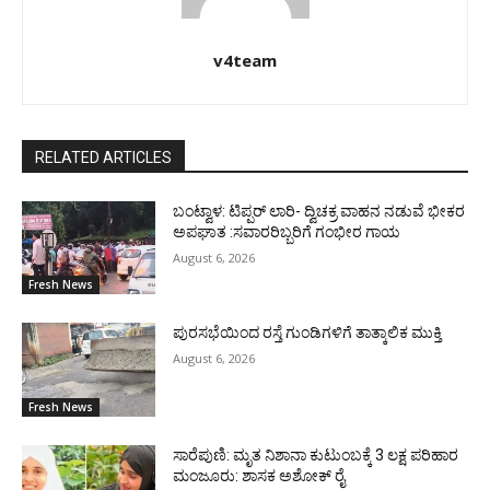
v4team
RELATED ARTICLES
ಬಂಟ್ವಾಳ: ಟಿಪ್ಪರ್ ಲಾರಿ- ದ್ವಿಚಕ್ರ ವಾಹನ ನಡುವೆ ಭೀಕರ
ಅಪಘಾತ :ಸವಾರರಿಬ್ಬರಿಗೆ ಗಂಭೀರ ಗಾಯ
August 6, 2026
Fresh News
ಪುರಸಭೆಯಿಂದ ರಸ್ತೆ ಗುಂಡಿಗಳಿಗೆ ತಾತ್ಕಾಲಿಕ ಮುಕ್ತಿ
August 6, 2026
Fresh News
ಸಾರೆಪುಣಿ: ಮೃತ ನಿಶಾನಾ ಕುಟುಂಬಕ್ಕೆ 3 ಲಕ್ಷ ಪರಿಹಾರ
ಮಂಜೂರು: ಶಾಸಕ ಅಶೋಕ್ ರೈ