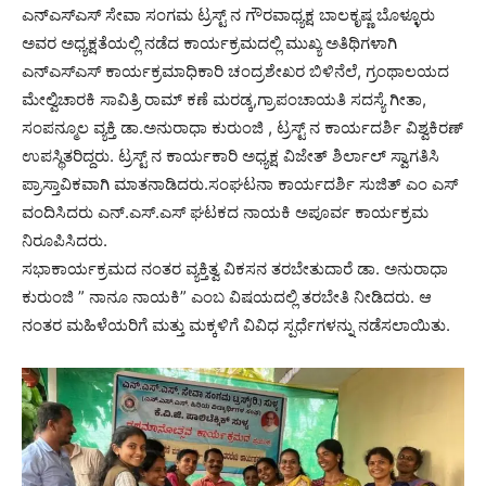
ಎನ್ಎಸ್ಎಸ್ ಸೇವಾ ಸಂಗಮ ಟ್ರಸ್ಟ್ ನ ಗೌರವಾಧ್ಯಕ್ಷ ಬಾಲಕೃಷ್ಣ ಬೊಳ್ಳೂರು
ಅವರ ಅಧ್ಯಕ್ಷತೆಯಲ್ಲಿ ನಡೆದ ಕಾರ್ಯಕ್ರಮದಲ್ಲಿ ಮುಖ್ಯ ಅತಿಥಿಗಳಾಗಿ
ಎನ್ಎಸ್ಎಸ್ ಕಾರ್ಯಕ್ರಮಾಧಿಕಾರಿ ಚಂದ್ರಶೇಖರ ಬಿಳಿನೆಲೆ, ಗ್ರಂಥಾಲಯದ
ಮೇಲ್ವಿಚಾರಕಿ ಸಾವಿತ್ರಿ ರಾಮ್ ಕಣೆ ಮರಡ್ಕ,ಗ್ರಾಪಂಚಾಯತಿ ಸದಸ್ಯೆ ಗೀತಾ,
ಸಂಪನ್ಮೂಲ ವ್ಯಕ್ತಿ ಡಾ.ಅನುರಾಧಾ ಕುರುಂಜಿ , ಟ್ರಸ್ಟ್ ನ ಕಾರ್ಯದರ್ಶಿ ವಿಶ್ವಕಿರಣ್
ಉಪಸ್ಥಿತರಿದ್ದರು. ಟ್ರಸ್ಟ್ ನ ಕಾರ್ಯಕಾರಿ ಅಧ್ಯಕ್ಷ ವಿಜೇತ್ ಶಿರ್ಲಾಲ್ ಸ್ವಾಗತಿಸಿ
ಪ್ರಾಸ್ತಾವಿಕವಾಗಿ ಮಾತನಾಡಿದರು.ಸಂಘಟನಾ ಕಾರ್ಯದರ್ಶಿ ಸುಜಿತ್ ಎಂ ಎಸ್
ವಂದಿಸಿದರು ಎನ್.ಎಸ್.ಎಸ್ ಘಟಕದ ನಾಯಕಿ ಅಪೂರ್ವ ಕಾರ್ಯಕ್ರಮ
ನಿರೂಪಿಸಿದರು.
ಸಭಾಕಾರ್ಯಕ್ರಮದ ನಂತರ ವ್ಯಕ್ತಿತ್ವ ವಿಕಸನ ತರಬೇತುದಾರೆ ಡಾ. ಅನುರಾಧಾ
ಕುರುಂಜಿ ” ನಾನೂ ನಾಯಕಿ” ಎಂಬ ವಿಷಯದಲ್ಲಿ ತರಬೇತಿ ನೀಡಿದರು. ಆ
ನಂತರ ಮಹಿಳೆಯರಿಗೆ ಮತ್ತು ಮಕ್ಕಳಿಗೆ ವಿವಿಧ ಸ್ಪರ್ಧೆಗಳನ್ನು ನಡೆಸಲಾಯಿತು.