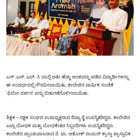
ಎಸ್ .ಎಸ್. ಎಲ್. ಸಿ ಯಲ್ಲಿ ಅತೀ ಹೆಚ್ಚು ಅಂಕವನ್ನು ಪಡೆದ ವಿದ್ಯಾರ್ಥಿಗಳನ್ನು
ಈ ಸಂದರ್ಭದಲ್ಲಿ ಗೌರವಿಸಲಾಯಿತು. ಕಾಲೇಜಿನ ವಾರ್ಷಿಕ ಸಂಚಿಕೆ
‘ಫಿಲೋ ದರ್ಶನ’ ವನ್ನು ಬಿಡುಗಡೆಗೊಳಿಸಲಾಯಿತು.
ಶಿಕ್ಷಕ – ರಕ್ಷಕ ಸಂಘದ ಉಪಾಧ್ಯಕ್ಷರಾದ ದಿವ್ಯಾ ರೈ ಉಪಸ್ಥಿತರಿದ್ದರು. ಕಾಲೇಜಿನ
ಎಲ್ಲಾ ಬೋಧಕ ಮತ್ತು ಬೋಧಕೇತರ ಸಿಬ್ಬಂದಿಗಳು ಉಪಸ್ಥಿತರಿದ್ದರು.
ಕಾಲೇಜಿನ ಪ್ರಾಂಶುಪಾಲರಾದ ರೆ. ಫಾ. ಅಶೋಕ್ ರಾಯನ್ ಕ್ರಾಸ್ತಾ ಪ್ರಾಸ್ತಾವಿಕ