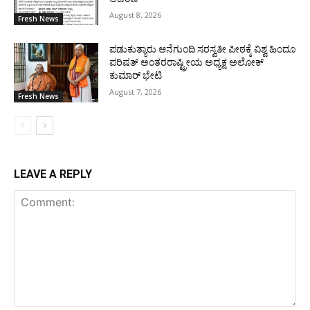
August 8, 2026
Fresh News
ಪಡುಕುತ್ಯಾರು ಆನೆಗುಂದಿ ಸರಸ್ವತೀ ಪೀಠಕ್ಕೆ ವಿಶ್ವ ಹಿಂದೂ
ಪರಿಷತ್ ಅಂತರರಾಷ್ಟ್ರೀಯ ಅಧ್ಯಕ್ಷ ಅಲೋಕ್
ಕುಮಾರ್ ಭೇಟಿ
August 7, 2026
Fresh News
LEAVE A REPLY