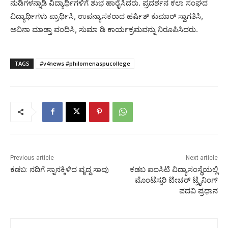
ನುಡಿಗಳನ್ನಾಡಿ ವಿದ್ಯಾರ್ಥಿಗಳಿಗೆ ಶುಭ ಹಾರೈಸಿದರು. ಪ್ರದರ್ಶನ ಕಲಾ ಸಂಘದ
ವಿದ್ಯಾರ್ಥಿಗಳು ಪ್ರಾರ್ಥಿಸಿ, ಉಪನ್ಯಾಸಕರಾದ ಹರ್ಷಿತ್ ಕುಮಾರ್ ಸ್ವಾಗತಿಸಿ,
ಅವಿನಾ ಮಾಡ್ತಾ ವಂದಿಸಿ, ಸುಮಾ ಡಿ ಕಾರ್ಯಕ್ರಮವನ್ನು ನಿರೂಪಿಸಿದರು.
TAGS
#v4news #philomenaspucollege
Previous article
Next article
ಕಡಬ: ನದಿಗೆ ಸ್ನಾನಕ್ಕಿಳಿದ ವೃದ್ದ ಸಾವು
ಕಡಬ ಐಐಸಿಟಿ ವಿದ್ಯಾಸಂಸ್ಥೆಯಲ್ಲಿ
ಮೊಂಟೆಸ್ಸರಿ ಟೀಚರ್ ಟ್ರೈನಿಂಗ್
ಪದವಿ ಪ್ರಧಾನ