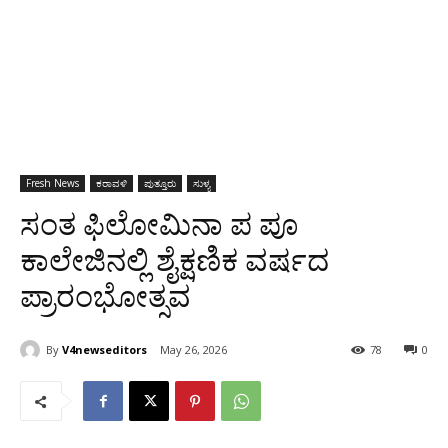
Fresh News
ಕರಾವಳಿ
ಪುತ್ತೂರು
ಸುಳ್ಯ
ಸಂತ ಫಿಲೋಮಿನಾ ಪ ಪೂ
ಕಾಲೇಜಿನಲ್ಲಿ ಶೈಕ್ಷಣಿಕ ವರ್ಷದ
ಪ್ರಾರಂಭೋತ್ಸವ
By
V4newseditors
May 26, 2026
78
0