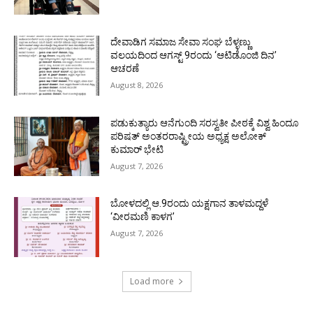
ದೇವಾಡಿಗ ಸಮಾಜ ಸೇವಾ ಸಂಘ ಬೆಳ್ಳಣ್ಣು
ವಲಯದಿಂದ ಆಗಸ್ಟ್ 9ರಂದು ‘ಆಟಿಡೊಂಜಿ ದಿನ’
ಆಚರಣೆ
August 8, 2026
ಪಡುಕುತ್ಯಾರು ಆನೆಗುಂದಿ ಸರಸ್ವತೀ ಪೀಠಕ್ಕೆ ವಿಶ್ವ ಹಿಂದೂ
ಪರಿಷತ್ ಅಂತರರಾಷ್ಟ್ರೀಯ ಅಧ್ಯಕ್ಷ ಅಲೋಕ್
ಕುಮಾರ್ ಭೇಟಿ
August 7, 2026
ಬೋಳದಲ್ಲಿ ಆ.9ರಂದು ಯಕ್ಷಗಾನ ತಾಳಮದ್ದಳೆ
‘ವೀರಮಣಿ ಕಾಳಗ’
August 7, 2026
Load more