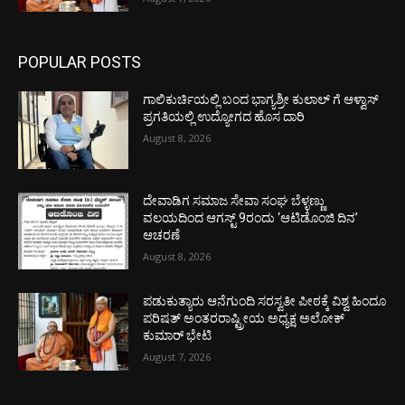
POPULAR POSTS
ಗಾಲಿಕುರ್ಚಿಯಲ್ಲಿ ಬಂದ ಭಾಗ್ಯಶ್ರೀ ಕುಲಾಲ್ ಗೆ ಆಳ್ವಾಸ್
ಪ್ರಗತಿಯಲ್ಲಿ ಉದ್ಯೋಗದ ಹೊಸ ದಾರಿ
August 8, 2026
ದೇವಾಡಿಗ ಸಮಾಜ ಸೇವಾ ಸಂಘ ಬೆಳ್ಳಣ್ಣು
ವಲಯದಿಂದ ಆಗಸ್ಟ್ 9ರಂದು ‘ಆಟಿಡೊಂಜಿ ದಿನ’
ಆಚರಣೆ
August 8, 2026
ಪಡುಕುತ್ಯಾರು ಆನೆಗುಂದಿ ಸರಸ್ವತೀ ಪೀಠಕ್ಕೆ ವಿಶ್ವ ಹಿಂದೂ
ಪರಿಷತ್ ಅಂತರರಾಷ್ಟ್ರೀಯ ಅಧ್ಯಕ್ಷ ಅಲೋಕ್
ಕುಮಾರ್ ಭೇಟಿ
August 7, 2026