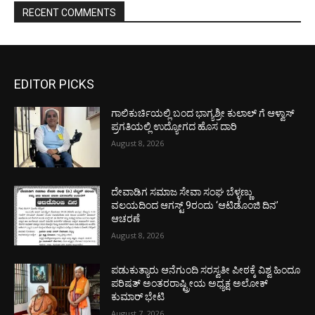
RECENT COMMENTS
EDITOR PICKS
ಗಾಲಿಕುರ್ಚಿಯಲ್ಲಿ ಬಂದ ಭಾಗ್ಯಶ್ರೀ ಕುಲಾಲ್ ಗೆ ಆಳ್ವಾಸ್
ಪ್ರಗತಿಯಲ್ಲಿ ಉದ್ಯೋಗದ ಹೊಸ ದಾರಿ
August 8, 2026
ದೇವಾಡಿಗ ಸಮಾಜ ಸೇವಾ ಸಂಘ ಬೆಳ್ಳಣ್ಣು
ವಲಯದಿಂದ ಆಗಸ್ಟ್ 9ರಂದು ‘ಆಟಿಡೊಂಜಿ ದಿನ’
ಆಚರಣೆ
August 8, 2026
ಪಡುಕುತ್ಯಾರು ಆನೆಗುಂದಿ ಸರಸ್ವತೀ ಪೀಠಕ್ಕೆ ವಿಶ್ವ ಹಿಂದೂ
ಪರಿಷತ್ ಅಂತರರಾಷ್ಟ್ರೀಯ ಅಧ್ಯಕ್ಷ ಅಲೋಕ್
ಕುಮಾರ್ ಭೇಟಿ
August 7, 2026