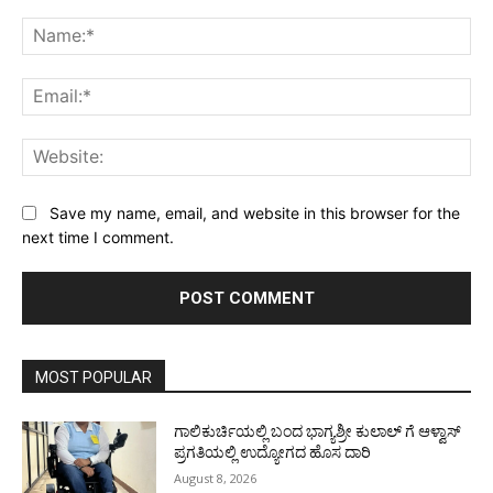
Comment:
Na
Ema
Web
Save my name, email, and website in this browser for the
next time I comment.
MOST POPULAR
ಗಾಲಿಕುರ್ಚಿಯಲ್ಲಿ ಬಂದ ಭಾಗ್ಯಶ್ರೀ ಕುಲಾಲ್ ಗೆ ಆಳ್ವಾಸ್
ಪ್ರಗತಿಯಲ್ಲಿ ಉದ್ಯೋಗದ ಹೊಸ ದಾರಿ
August 8, 2026