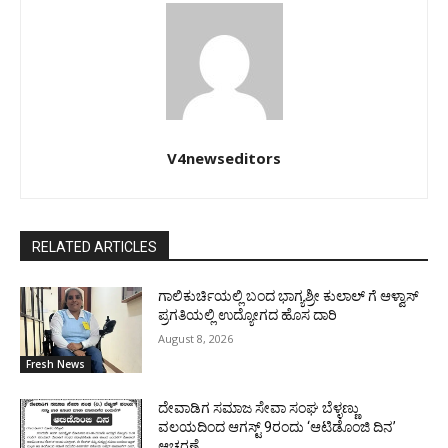
V4newseditors
RELATED ARTICLES
ಗಾಲಿಕುರ್ಚಿಯಲ್ಲಿ ಬಂದ ಭಾಗ್ಯಶ್ರೀ ಕುಲಾಲ್ ಗೆ ಆಳ್ವಾಸ್
ಪ್ರಗತಿಯಲ್ಲಿ ಉದ್ಯೋಗದ ಹೊಸ ದಾರಿ
August 8, 2026
Fresh News
ದೇವಾಡಿಗ ಸಮಾಜ ಸೇವಾ ಸಂಘ ಬೆಳ್ಳಣ್ಣು
ವಲಯದಿಂದ ಆಗಸ್ಟ್ 9ರಂದು ‘ಆಟಿಡೊಂಜಿ ದಿನ’
ಆಚರಣೆ