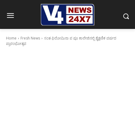
Home
Fresh News
ಸಂತ ಫಿಲೋಮಿನಾ ಪ ಪೂ ಕಾಲೇಜಿನಲ್ಲಿ ಶೈಕ್ಷಣಿಕ ವರ್ಷದ
ಪ್ರಾರಂಭೋತ್ಸವ