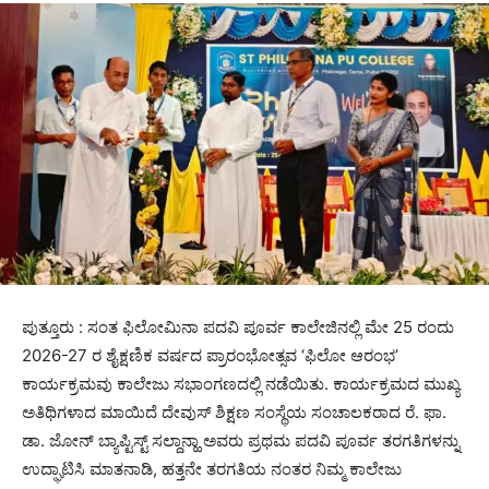
ಪುತ್ತೂರು : ಸಂತ ಫಿಲೋಮಿನಾ ಪದವಿ ಪೂರ್ವ ಕಾಲೇಜಿನಲ್ಲಿ ಮೇ 25 ರಂದು
2026-27 ರ ಶೈಕ್ಷಣಿಕ ವರ್ಷದ ಪ್ರಾರಂಭೋತ್ಸವ ‘ಫಿಲೋ ಆರಂಭ’
ಕಾರ್ಯಕ್ರಮವು ಕಾಲೇಜು ಸಭಾಂಗಣದಲ್ಲಿ ನಡೆಯಿತು. ಕಾರ್ಯಕ್ರಮದ ಮುಖ್ಯ
ಅತಿಥಿಗಳಾದ ಮಾಯಿದೆ ದೇವುಸ್ ಶಿಕ್ಷಣ ಸಂಸ್ಥೆಯ ಸಂಚಾಲಕರಾದ ರೆ. ಫಾ.
ಡಾ. ಜೋನ್ ಬ್ಯಾಪ್ಟಿಸ್ಟ್ ಸಲ್ದಾನ್ಹಾ ಅವರು ಪ್ರಥಮ ಪದವಿ ಪೂರ್ವ ತರಗತಿಗಳನ್ನು
ಉದ್ಘಾಟಿಸಿ ಮಾತನಾಡಿ, ಹತ್ತನೇ ತರಗತಿಯ ನಂತರ ನಿಮ್ಮ ಕಾಲೇಜು