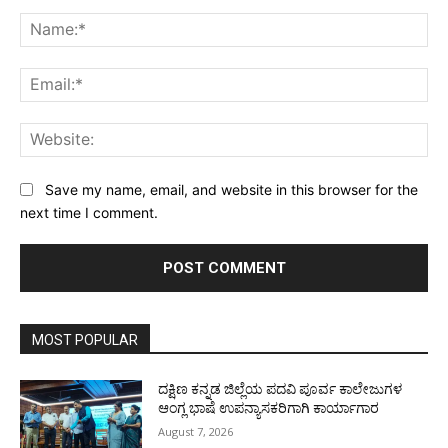
Comment:
Na
Ema
Web
Save my name, email, and website in this browser for the
next time I comment.
MOST POPULAR
ದಕ್ಷಿಣ ಕನ್ನಡ ಜಿಲ್ಲೆಯ ಪದವಿ ಪೂರ್ವ ಕಾಲೇಜುಗಳ
ಆಂಗ್ಲ ಭಾಷೆ ಉಪನ್ಯಾಸಕರಿಗಾಗಿ ಕಾರ್ಯಾಗಾರ
August 7, 2026