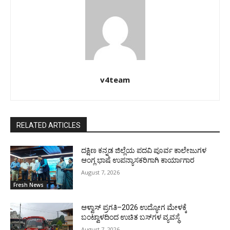
v4team
RELATED ARTICLES
ದಕ್ಷಿಣ ಕನ್ನಡ ಜಿಲ್ಲೆಯ ಪದವಿ ಪೂರ್ವ ಕಾಲೇಜುಗಳ
ಆಂಗ್ಲ ಭಾಷೆ ಉಪನ್ಯಾಸಕರಿಗಾಗಿ ಕಾರ್ಯಾಗಾರ
August 7, 2026
Fresh News
ಆಳ್ವಾಸ್ ಪ್ರಗತಿ–2026 ಉದ್ಯೋಗ ಮೇಳಕ್ಕೆ
ಬಂಟ್ವಾಳದಿಂದ ಉಚಿತ ಬಸ್‌ಗಳ ವ್ಯವಸ್ಥೆ
August 7, 2026