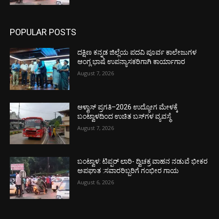
POPULAR POSTS
ದಕ್ಷಿಣ ಕನ್ನಡ ಜಿಲ್ಲೆಯ ಪದವಿ ಪೂರ್ವ ಕಾಲೇಜುಗಳ
ಆಂಗ್ಲ ಭಾಷೆ ಉಪನ್ಯಾಸಕರಿಗಾಗಿ ಕಾರ್ಯಾಗಾರ
August 7, 2026
ಆಳ್ವಾಸ್ ಪ್ರಗತಿ–2026 ಉದ್ಯೋಗ ಮೇಳಕ್ಕೆ
ಬಂಟ್ವಾಳದಿಂದ ಉಚಿತ ಬಸ್‌ಗಳ ವ್ಯವಸ್ಥೆ
August 7, 2026
ಬಂಟ್ವಾಳ: ಟಿಪ್ಪರ್ ಲಾರಿ- ದ್ವಿಚಕ್ರ ವಾಹನ ನಡುವೆ ಭೀಕರ
ಅಪಘಾತ :ಸವಾರರಿಬ್ಬರಿಗೆ ಗಂಭೀರ ಗಾಯ
August 6, 2026