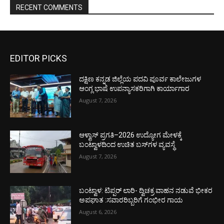
RECENT COMMENTS
EDITOR PICKS
ದಕ್ಷಿಣ ಕನ್ನಡ ಜಿಲ್ಲೆಯ ಪದವಿ ಪೂರ್ವ ಕಾಲೇಜುಗಳ
ಆಂಗ್ಲ ಭಾಷೆ ಉಪನ್ಯಾಸಕರಿಗಾಗಿ ಕಾರ್ಯಾಗಾರ
August 7, 2026
ಆಳ್ವಾಸ್ ಪ್ರಗತಿ–2026 ಉದ್ಯೋಗ ಮೇಳಕ್ಕೆ
ಬಂಟ್ವಾಳದಿಂದ ಉಚಿತ ಬಸ್‌ಗಳ ವ್ಯವಸ್ಥೆ
August 7, 2026
ಬಂಟ್ವಾಳ: ಟಿಪ್ಪರ್ ಲಾರಿ- ದ್ವಿಚಕ್ರ ವಾಹನ ನಡುವೆ ಭೀಕರ
ಅಪಘಾತ :ಸವಾರರಿಬ್ಬರಿಗೆ ಗಂಭೀರ ಗಾಯ
August 6, 2026