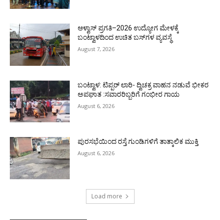
ಆಳ್ವಾಸ್ ಪ್ರಗತಿ–2026 ಉದ್ಯೋಗ ಮೇಳಕ್ಕೆ
ಬಂಟ್ವಾಳದಿಂದ ಉಚಿತ ಬಸ್‌ಗಳ ವ್ಯವಸ್ಥೆ
August 7, 2026
ಬಂಟ್ವಾಳ: ಟಿಪ್ಪರ್ ಲಾರಿ- ದ್ವಿಚಕ್ರ ವಾಹನ ನಡುವೆ ಭೀಕರ
ಅಪಘಾತ :ಸವಾರರಿಬ್ಬರಿಗೆ ಗಂಭೀರ ಗಾಯ
August 6, 2026
ಪುರಸಭೆಯಿಂದ ರಸ್ತೆ ಗುಂಡಿಗಳಿಗೆ ತಾತ್ಕಾಲಿಕ ಮುಕ್ತಿ
August 6, 2026
Load more