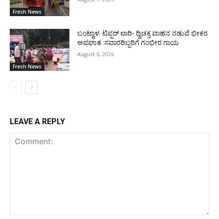
Fresh News
ಬಂಟ್ವಾಳ: ಟಿಪ್ಪರ್ ಲಾರಿ- ದ್ವಿಚಕ್ರ ವಾಹನ ನಡುವೆ ಭೀಕರ
ಅಪಘಾತ :ಸವಾರರಿಬ್ಬರಿಗೆ ಗಂಭೀರ ಗಾಯ
August 6, 2026
Fresh News
LEAVE A REPLY