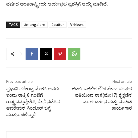
ವರ್ಷದ ಅಂತರಾಷ್ಟ್ರೀಯ ಆರ್ಯಭಟ ಪ್ರಶಸ್ತಿಗೆ ಆಯ್ಕೆ ಮಾಡಿದೆ.
TAGS
#mangalore
#puttur
V4News
Previous article
Next article
ಪ್ರಧಾನಿ ನರೇಂದ್ರ ಮೋದಿ ಅವರು
ಕಡಬ: ಒಕ್ಕಲಿಗ ಗೌಡ ಸೇವಾ ಸಂಘದ
ಇಂದು ರಾತ್ರಿ 8 ಗಂಟೆಗೆ
ವತಿಯಿಂದ ನಾಳೆ(ಮೇ17) ಶೈಕ್ಷಣಿಕ
ರಾಷ್ಟ್ರವನ್ನುದ್ದೇಶಿಸಿ, ಸೇನೆ ನಡೆಸಿದ
ಮಾರ್ಗದರ್ಶನ ಮತ್ತು ಮಾಹಿತಿ
ಆಪರೇಷನ್ ಸಿಂದೂರ್ ಬಗ್ಗೆ
ಕಾರ್ಯಗಾರ
ಮಾತನಾಡಲಿದ್ದಾರೆ