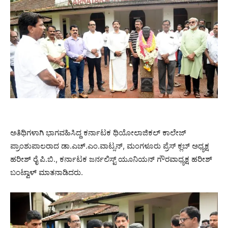
ಅತಿಥಿಗಳಾಗಿ ಭಾಗವಹಿಸಿದ್ದ ಕರ್ನಾಟಕ ಥಿಯೋಲಾಜಿಕಲ್ ಕಾಲೇಜ್
ಪ್ರಾಂಶುಪಾಲರಾದ ಡಾ.ಎಚ್.ಎಂ.ವಾಟ್ಸನ್, ಮಂಗಳೂರು ಪ್ರೆಸ್ ಕ್ಲಬ್ ಅಧ್ಯಕ್ಷ
ಹರೀಶ್ ರೈ ಪಿ.ಬಿ., ಕರ್ನಾಟಕ ಜರ್ನಲಿಸ್ಟ್ ಯೂನಿಯನ್ ಗೌರವಾಧ್ಯಕ್ಷ ಹರೀಶ್
ಬಂಟ್ವಾಳ್ ಮಾತನಾಡಿದರು.