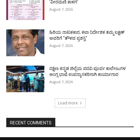
‘ವೀರಮಣಿ ಕಾಳಗ’
August 7, 2026
ಹಿರಿಯ ನಾಟಕಕಾರ, ಕಲಾ ನಿರ್ದೇಶಕ ತಮ್ಮ ಲಕ್ಷಣ್
ಅವರಿಗೆ “ತೌಳವ ಪ್ರಶಸ್ತಿ”
August 7, 2026
ದಕ್ಷಿಣ ಕನ್ನಡ ಜಿಲ್ಲೆಯ ಪದವಿ ಪೂರ್ವ ಕಾಲೇಜುಗಳ
ಆಂಗ್ಲ ಭಾಷೆ ಉಪನ್ಯಾಸಕರಿಗಾಗಿ ಕಾರ್ಯಾಗಾರ
August 7, 2026
Load more
RECENT COMMENTS