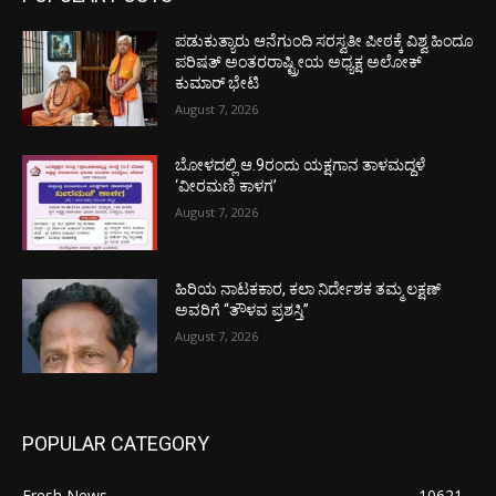
ಪಡುಕುತ್ಯಾರು ಆನೆಗುಂದಿ ಸರಸ್ವತೀ ಪೀಠಕ್ಕೆ ವಿಶ್ವ ಹಿಂದೂ
ಪರಿಷತ್ ಅಂತರರಾಷ್ಟ್ರೀಯ ಅಧ್ಯಕ್ಷ ಅಲೋಕ್
ಕುಮಾರ್ ಭೇಟಿ
August 7, 2026
ಬೋಳದಲ್ಲಿ ಆ.9ರಂದು ಯಕ್ಷಗಾನ ತಾಳಮದ್ದಳೆ
‘ವೀರಮಣಿ ಕಾಳಗ’
August 7, 2026
ಹಿರಿಯ ನಾಟಕಕಾರ, ಕಲಾ ನಿರ್ದೇಶಕ ತಮ್ಮ ಲಕ್ಷಣ್
ಅವರಿಗೆ “ತೌಳವ ಪ್ರಶಸ್ತಿ”
August 7, 2026
POPULAR CATEGORY
Fresh News
10621