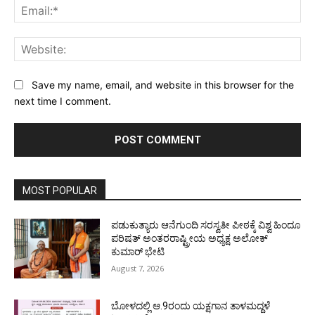
Ema
Web
Save my name, email, and website in this browser for the
next time I comment.
MOST POPULAR
ಪಡುಕುತ್ಯಾರು ಆನೆಗುಂದಿ ಸರಸ್ವತೀ ಪೀಠಕ್ಕೆ ವಿಶ್ವ ಹಿಂದೂ
ಪರಿಷತ್ ಅಂತರರಾಷ್ಟ್ರೀಯ ಅಧ್ಯಕ್ಷ ಅಲೋಕ್
ಕುಮಾರ್ ಭೇಟಿ
August 7, 2026
ಬೋಳದಲ್ಲಿ ಆ.9ರಂದು ಯಕ್ಷಗಾನ ತಾಳಮದ್ದಳೆ