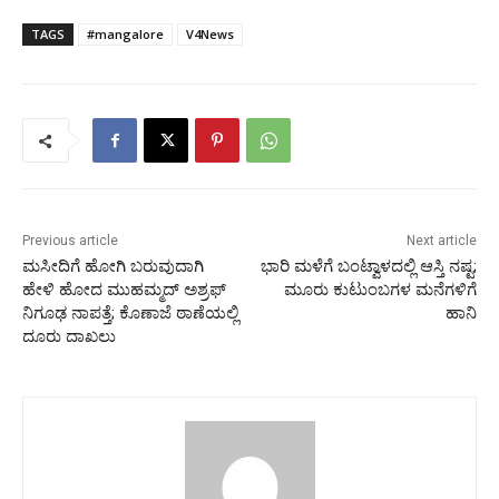
TAGS
#mangalore
V4News
Previous article
Next article
ಮಸೀದಿಗೆ ಹೋಗಿ ಬರುವುದಾಗಿ
ಭಾರಿ ಮಳೆಗೆ ಬಂಟ್ವಾಳದಲ್ಲಿ ಆಸ್ತಿ ನಷ್ಟ;
ಹೇಳಿ ಹೋದ ಮುಹಮ್ಮದ್ ಅಶ್ರಫ್
ಮೂರು ಕುಟುಂಬಗಳ ಮನೆಗಳಿಗೆ
ನಿಗೂಢ ನಾಪತ್ತೆ; ಕೊಣಾಜೆ ಠಾಣೆಯಲ್ಲಿ
ಹಾನಿ
ದೂರು ದಾಖಲು