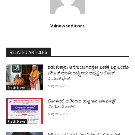
V4newseditors
RELATED ARTICLES
ಪಡುಕುತ್ಯಾರು ಆನೆಗುಂದಿ ಸರಸ್ವತೀ ಪೀಠಕ್ಕೆ ವಿಶ್ವ ಹಿಂದೂ
ಪರಿಷತ್ ಅಂತರರಾಷ್ಟ್ರೀಯ ಅಧ್ಯಕ್ಷ ಅಲೋಕ್
ಕುಮಾರ್ ಭೇಟಿ
August 7, 2026
Fresh News
ಬೋಳದಲ್ಲಿ ಆ.9ರಂದು ಯಕ್ಷಗಾನ ತಾಳಮದ್ದಳೆ
‘ವೀರಮಣಿ ಕಾಳಗ’
August 7, 2026
Fresh News
ಹಿರಿಯ ನಾಟಕಕಾರ, ಕಲಾ ನಿರ್ದೇಶಕ ತಮ್ಮ ಲಕ್ಷಣ್