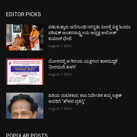
EDITOR PICKS
ಪಡುಕುತ್ಯಾರು ಆನೆಗುಂದಿ ಸರಸ್ವತೀ ಪೀಠಕ್ಕೆ ವಿಶ್ವ ಹಿಂದೂ
ಪರಿಷತ್ ಅಂತರರಾಷ್ಟ್ರೀಯ ಅಧ್ಯಕ್ಷ ಅಲೋಕ್
ಕುಮಾರ್ ಭೇಟಿ
August 7, 2026
ಬೋಳದಲ್ಲಿ ಆ.9ರಂದು ಯಕ್ಷಗಾನ ತಾಳಮದ್ದಳೆ
‘ವೀರಮಣಿ ಕಾಳಗ’
August 7, 2026
ಹಿರಿಯ ನಾಟಕಕಾರ, ಕಲಾ ನಿರ್ದೇಶಕ ತಮ್ಮ ಲಕ್ಷಣ್
ಅವರಿಗೆ “ತೌಳವ ಪ್ರಶಸ್ತಿ”
August 7, 2026
POPULAR POSTS