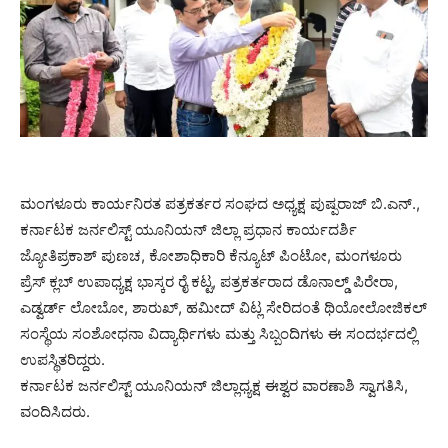
ಮಂಗಳೂರು ಕಾರ್ಯನಿರತ ಪತ್ರಕರ್ತರ ಸಂಘದ ಅಧ್ಯಕ್ಷ ಪುಷ್ಪರಾಜ್ ಬಿ.ಎನ್.,
ಕರ್ನಾಟಕ ಜರ್ನಲಿಸ್ಟ್ ಯೂನಿಯನ್ ಜಿಲ್ಲಾ ಪ್ರಧಾನ ಕಾರ್ಯದರ್ಶಿ
ಜ್ಯೋತಿಪ್ರಕಾಶ್ ಪುಣಚ, ಕೋಶಾಧಿಕಾರಿ ಕೆನ್ಯೂಟ್ ಪಿಂಟೋ, ಮಂಗಳೂರು
ಪ್ರೆಸ್ ಕ್ಲಬ್ ಉಪಾಧ್ಯಕ್ಷ ಭಾಸ್ಕರ ರೈ ಕಟ್ಟ, ಪತ್ರಕರ್ತರಾದ ಡೊನಾಲ್ಡ್‌ ಪಿರೇರಾ,
ಎಡ್ವರ್ಡ್ ಲೋಬೋ, ಶಾರುಖ್, ಹಮೀದ್ ವಿಟ್ಲ ಸೇರಿದಂತೆ ಥಿಯೋಲೋಜಿಕಲ್
ಸಂಸ್ಥೆಯ ಸಂಶೋಧನಾ ವಿದ್ಯಾರ್ಥಿಗಳು ಮತ್ತು ಸಿಬ್ಬಂದಿಗಳು ಈ ಸಂದರ್ಭದಲ್ಲಿ
ಉಪಸ್ಥಿತರಿದ್ದರು.
ಕರ್ನಾಟಕ ಜರ್ನಲಿಸ್ಟ್ ಯೂನಿಯನ್ ಜಿಲ್ಲಾಧ್ಯಕ್ಷ‌ ಈಶ್ವರ ವಾರಣಾಶಿ ಸ್ವಾಗತಿಸಿ,
ವಂದಿಸಿದರು.