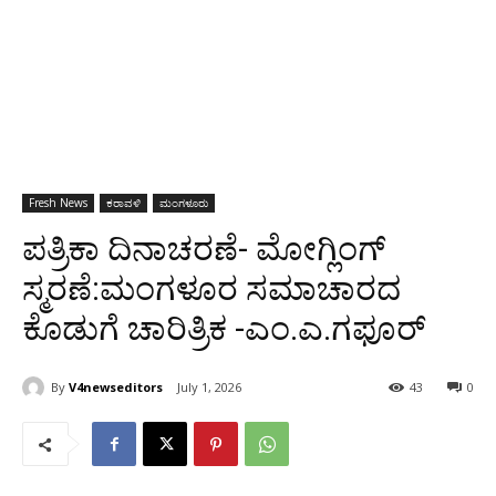
Fresh News
ಕರಾವಳಿ
ಮಂಗಳೂರು
ಪತ್ರಿಕಾ ದಿನಾಚರಣೆ- ಮೋಗ್ಲಿಂಗ್
ಸ್ಮರಣೆ:ಮಂಗಳೂರ ಸಮಾಚಾರದ
ಕೊಡುಗೆ ಚಾರಿತ್ರಿಕ -ಎಂ.ಎ‌.ಗಫೂರ್
By
V4newseditors
July 1, 2026
43
0