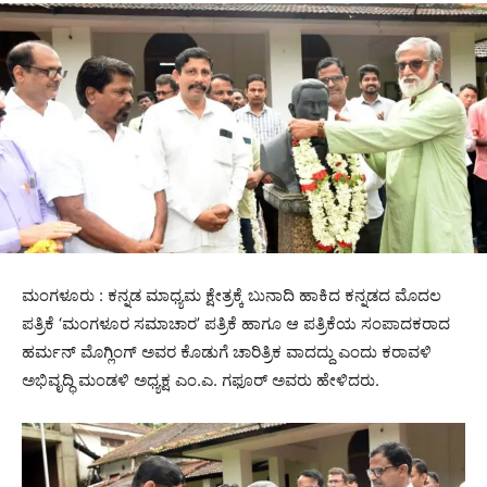
ಮಂಗಳೂರು : ಕನ್ನಡ ಮಾಧ್ಯಮ ಕ್ಷೇತ್ರಕ್ಕೆ ಬುನಾದಿ ಹಾಕಿದ ಕನ್ನಡದ ಮೊದಲ
ಪತ್ರಿಕೆ ‘ಮಂಗಳೂರ ಸಮಾಚಾರ’ ಪತ್ರಿಕೆ ಹಾಗೂ ಆ ಪತ್ರಿಕೆಯ ಸಂಪಾದಕರಾದ
ಹರ್ಮನ್ ಮೊಗ್ಲಿಂಗ್ ಅವರ ಕೊಡುಗೆ ಚಾರಿತ್ರಿಕ ವಾದದ್ದು ಎಂದು ಕರಾವಳಿ
ಅಭಿವೃದ್ಧಿ ಮಂಡಳಿ ಅಧ್ಯಕ್ಷ ಎಂ.ಎ. ಗಫೂರ್ ಅವರು ಹೇಳಿದರು.