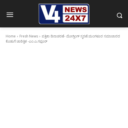
Home
Fresh News
ಪತ್ರಿಕಾ ದಿನಾಚರಣೆ- ಮೋಗ್ಲಿಂಗ್ ಸ್ಮರಣೆ:ಮಂಗಳೂರ ಸಮಾಚಾರದ
ಕೊಡುಗೆ ಚಾರಿತ್ರಿಕ -ಎಂ.ಎ‌.ಗಫೂರ್