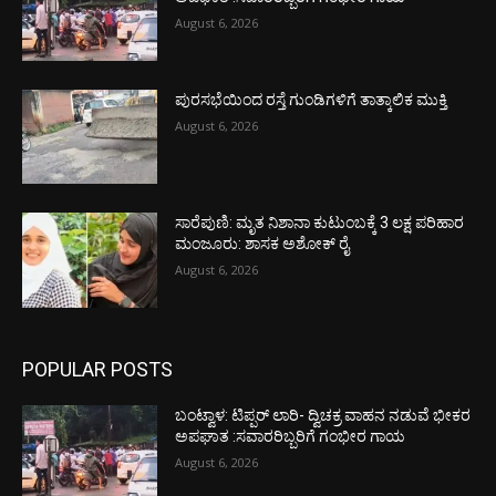
August 6, 2026
ಪುರಸಭೆಯಿಂದ ರಸ್ತೆ ಗುಂಡಿಗಳಿಗೆ ತಾತ್ಕಾಲಿಕ ಮುಕ್ತಿ
August 6, 2026
ಸಾರೆಪುಣಿ: ಮೃತ ನಿಶಾನಾ ಕುಟುಂಬಕ್ಕೆ 3 ಲಕ್ಷ ಪರಿಹಾರ
ಮಂಜೂರು: ಶಾಸಕ ಅಶೋಕ್ ರೈ
August 6, 2026
POPULAR POSTS
ಬಂಟ್ವಾಳ: ಟಿಪ್ಪರ್ ಲಾರಿ- ದ್ವಿಚಕ್ರ ವಾಹನ ನಡುವೆ ಭೀಕರ
ಅಪಘಾತ :ಸವಾರರಿಬ್ಬರಿಗೆ ಗಂಭೀರ ಗಾಯ
August 6, 2026