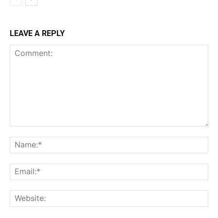
LEAVE A REPLY
Comment:
Na
Ema
Web