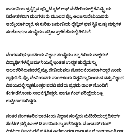
ಜರ್ಮನಿಯ ಡ್ರಸ್ಡೆನ್ನಿನ ಇನ್ಸ್ಟಿಟ್ಯೂಟ್ ಆಫ್ ಮೆಟೀರಿಯಲ್ಸ್ ಕೆಮಿಸ್ಟ್ರಿ ಯ
ನಿರ್ದೇಶಕರಾಗಿ ಮಂಗಳೂರು ಮೂಲದ ಪ್ರೊ. ಅಂಜನಾದೇವಿಯವರು
ಆಯ್ಕೆಯಾಗಿದ್ದಾರೆ. ಈ ಕುರಿತು ಜರ್ಮನಿಯ ಲೈಬ್ನಿಚ್ ಘನ ಸ್ಥಿತಿ ಮತ್ತು ವಸ್ತುಗಳ
ಸಂಶೋಧನಾ ಸಂಸ್ಥೆಯು ಪತ್ರಿಕಾ ಪ್ರಕಟಣೆಯಲ್ಲಿ ತಿಳಿಸಿದೆ.
ಬೆಂಗಳೂರಿನ ಭಾರತೀಯ ವಿಜ್ಞಾನ ಸಂಸ್ಥೆಯು ತನ್ನ ಹಿರಿಯ ಡಾಕ್ಟರಲ್
ವಿದ್ಯಾರ್ಥಿಗಳಲ್ಲಿ ಜರ್ಮನಿಯಲ್ಲಿ ಇಂತಹ ಉನ್ನತ ಹುದ್ದೆಯನ್ನು
ಅಲಂಕರಿಸಿರುವವರಲ್ಲಿ ಪ್ರೊ. ದೇವಿಯವರು ಮೊದಲನೆಯವರಾಗಿದ್ದಾರೆ ಎಂದು
ಶ್ಲಾಘಿಸಿದೆ. ಪ್ರೊ. ದೇವಿಯವರು ಮಂಗಳೂರು ವಿಶ್ವವಿದ್ಯಾನಿಲಯದ ವಸ್ತು ವಿಜ್ಞಾನ
ವಿಷಯದಲ್ಲಿ ಸ್ನಾತಕೋತ್ತರ ಪದವಿ ಪಡೆದು ಪ್ರಥಮ ರಾಂಕ್ ನೊಂದಿಗೆ
ತೇರ್ಗಡೆಗೊಂಡು ಸಾಧನೆಗೈದಿದ್ದರು. ಹಾಗೂ ಗೇಟ್ ಪರೀಕ್ಷೆಯಲ್ಲೂ
ಉತ್ತೀರ್ಣರಾಗಿದ್ದರು.
ನಂತರ ಬೆಂಗಳೂರಿನ ಭಾರತೀಯ ವಿಜ್ಞಾನ ಸಂಸ್ಥೆಯ ಮೆಟೀರಿಯಲ್ಸ್ ರಿಸರ್ಚ್
ಸೆಂಟರ್ ನಲ್ಲಿ ಪಿಎಚ್ ಡಿ ಪದವಿಯನ್ನು ಪಡೆದಿದ್ದರು. ಬೋಚಮ್ ರೂರ್
ವಿಶ್ವವಿದ್ಯಾನಿಲಯದಲ್ಲಿ ಪ್ರತಿಷ್ಠಿತ ಅಲೆಕ್ಸಾಂಡರ್ ವಾನ್ ಹ್ಯೂಮ್ಬೋಲ್ಟ್ ಸ್ಕಾಲರ್ಶಿಪ್