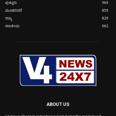
ಪುತ್ತೂರು
969
ಮೂಡಬಿದರೆ
859
ರಾಜ್ಯ
829
ರಾಜಕೀಯ
662
ABOUT US