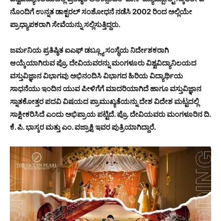
ನೊಂದಿಗೆ ಉನ್ನತ ಡಾಕ್ಟರಲ್ ಸಂಶೋಧನೆ ನಡೆಸಿ 2002 ರಿಂದ ಅಲ್ಲಿಯೇ
ಪ್ರಾಧ್ಯಾಪಕರಾಗಿ ಸೇವೆಯನ್ನು ಸಲ್ಲಿಸುತ್ತಿದ್ದರು.
ಜರ್ಮನಿಯ ಪ್ರತಿಷ್ಠಿತ ಐಎಫ್ ಡಬ್ಲ್ಯೂ ಸಂಸ್ಥೆಯ ನಿರ್ದೇಶಕರಾಗಿ
ಆಯ್ಕೆಯಾಗಿರುವ ಪ್ರೊ. ದೇವಿಯವರನ್ನು ಮಂಗಳೂರು ವಿಶ್ವವಿದ್ಯಾನಿಲಯದ
ವಸ್ತುವಿಜ್ಞಾನ ವಿಭಾಗವು ಅಭಿನಂದಿಸಿ ವಿಭಾಗದ ಹಿರಿಯ ವಿದ್ಯಾರ್ಥಿಯ
ಸಾಧನೆಯು ಇಂದಿನ ಯುವ ಪೀಳಿಗೆಗೆ ಮಾದರಿಯಾಗಿದೆ ಹಾಗೂ ವಸ್ತುವಿಜ್ಞಾನ
ಸ್ನಾತಕೋತ್ತರ ಪದವಿ ವಿಷಯದ ಪ್ರಾಮುಖ್ಯತೆಯನ್ನು ದೇಶ ವಿದೇಶ ಮಟ್ಟದಲ್ಲಿ
ಸಾಕ್ಷೀಕರಿಸಿದೆ ಎಂದು ಅಭಿಪ್ರಾಯ ಪಟ್ಟಿದೆ. ಪ್ರೊ. ದೇವಿಯವರು ಮಂಗಳೂರಿನ ದಿ.
ಕೆ. ಪಿ. ಭಾಸ್ಕರ ಮತ್ತು ಎಂ. ವಜ್ರಾಕ್ಷಿ ಇವರ ಪುತ್ರಿಯಾಗಿದ್ದಾರೆ.