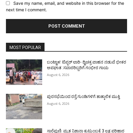
Save my name, email, and website in this browser for the
next time I comment.
MOST POPULAR
ಬಂಟ್ವಾಳ: ಟಿಪ್ಪರ್ ಲಾರಿ- ದ್ವಿಚಕ್ರ ವಾಹನ ನಡುವೆ ಭೀಕರ
ಅಪಘಾತ :ಸವಾರರಿಬ್ಬರಿಗೆ ಗಂಭೀರ ಗಾಯ
August 6, 2026
ಪುರಸಭೆಯಿಂದ ರಸ್ತೆ ಗುಂಡಿಗಳಿಗೆ ತಾತ್ಕಾಲಿಕ ಮುಕ್ತಿ
August 6, 2026
ಸಾರೆಪುಣಿ: ಮೃತ ನಿಶಾನಾ ಕುಟುಂಬಕ್ಕೆ 3 ಲಕ್ಷ ಪರಿಹಾರ