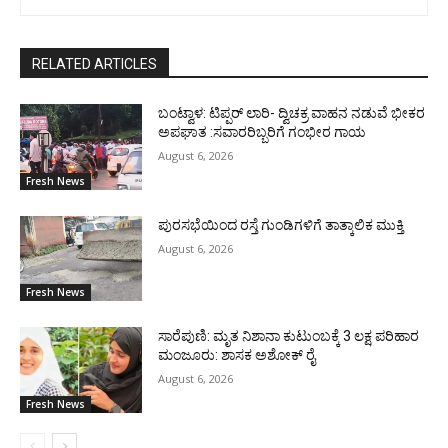
RELATED ARTICLES
ಬಂಟ್ವಾಳ: ಟಿಪ್ಪರ್ ಲಾರಿ- ದ್ವಿಚಕ್ರ ವಾಹನ ನಡುವೆ ಭೀಕರ
ಅಪಘಾತ :ಸವಾರರಿಬ್ಬರಿಗೆ ಗಂಭೀರ ಗಾಯ
August 6, 2026
Fresh News
ಪುರಸಭೆಯಿಂದ ರಸ್ತೆ ಗುಂಡಿಗಳಿಗೆ ತಾತ್ಕಾಲಿಕ ಮುಕ್ತಿ
August 6, 2026
Fresh News
ಸಾರೆಪುಣಿ: ಮೃತ ನಿಶಾನಾ ಕುಟುಂಬಕ್ಕೆ 3 ಲಕ್ಷ ಪರಿಹಾರ
ಮಂಜೂರು: ಶಾಸಕ ಅಶೋಕ್ ರೈ
August 6, 2026
Fresh News