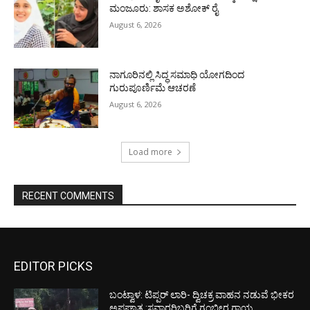
ಮಂಜೂರು: ಶಾಸಕ ಅಶೋಕ್ ರೈ
August 6, 2026
ನಾಗೂರಿನಲ್ಲಿ ಸಿದ್ಧ ಸಮಾಧಿ ಯೋಗದಿಂದ
ಗುರುಪೂರ್ಣಿಮೆ ಆಚರಣೆ
August 6, 2026
Load more
RECENT COMMENTS
EDITOR PICKS
ಬಂಟ್ವಾಳ: ಟಿಪ್ಪರ್ ಲಾರಿ- ದ್ವಿಚಕ್ರ ವಾಹನ ನಡುವೆ ಭೀಕರ
ಅಪಘಾತ :ಸವಾರರಿಬ್ಬರಿಗೆ ಗಂಭೀರ ಗಾಯ