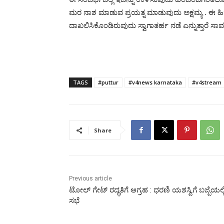
ಮರ ನಾಶ ಮಾಡುವ ಪ್ರಯತ್ನ ಮಾಡುವುದು ಅಕ್ಷಮ್ಯ . ಈ ಹ
ದಾಖಲಿಸಿಕೊಂಡಿರುವುದು ಸ್ವಾಗಾತರ್ಹ ನಡೆ ಎನ್ನುತ್ತಾರೆ ಸಾರ
TAGS
#puttur
#v4news karnataka
#v4stream
Share
Previous article
ಟೋಲ್ ಗೇಟ್ ರದ್ಧತಿಗೆ ಆಗ್ರಹ : ಧರಣಿ ಯಶಸ್ವಿಗೆ ಬಜ್ಪೆಯಲ್ಲ
ಸಭೆ