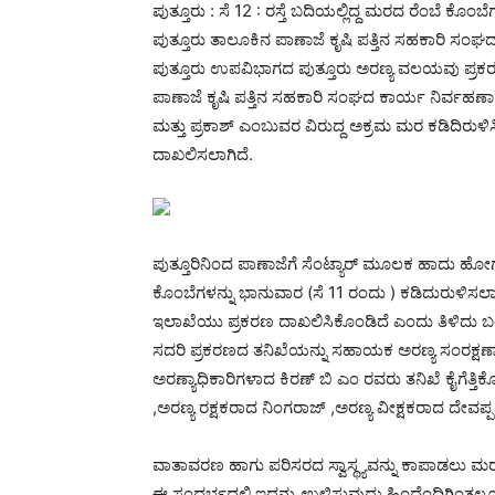
ಪುತ್ತೂರು : ಸೆ 12 : ರಸ್ತೆ ಬದಿಯಲ್ಲಿದ್ದ ಮರದ ರೆಂಬೆ ಕೊಂಬ
ಪುತ್ತೂರು ತಾಲೂಕಿನ ಪಾಣಾಜೆ ಕೃಷಿ ಪತ್ತಿನ ಸಹಕಾರಿ ಸಂಘದ
ಪುತ್ತೂರು ಉಪವಿಭಾಗದ ಪುತ್ತೂರು ಅರಣ್ಯ ವಲಯವು ಪ್ರಕ
ಪಾಣಾಜೆ ಕೃಷಿ ಪತ್ತಿನ ಸಹಕಾರಿ ಸಂಘದ ಕಾರ್ಯ ನಿರ್ವಹಣಾ 
ಮತ್ತು ಪ್ರಕಾಶ್ ಎಂಬುವರ ವಿರುದ್ದ ಅಕ್ರಮ ಮರ ಕಡಿದಿರುಳಿ
ದಾಖಲಿಸಲಾಗಿದೆ.
ಪುತ್ತೂರಿನಿಂದ ಪಾಣಾಜೆಗೆ ಸೆಂಟ್ಯಾರ್ ಮೂಲಕ ಹಾದು ಹೋಗುವ
ಕೊಂಬೆಗಳನ್ನು ಭಾನುವಾರ (ಸೆ 11 ರಂದು ) ಕಡಿದುರುಳಿಸಲಾಗಿ
ಇಲಾಖೆಯು ಪ್ರಕರಣ ದಾಖಲಿಸಿಕೊಂಡಿದೆ ಎಂದು ತಿಳಿದು ಬಂ
ಸದರಿ ಪ್ರಕರಣದ ತನಿಖೆಯನ್ನು ಸಹಾಯಕ ಅರಣ್ಯ ಸಂರಕ್ಷ
ಅರಣ್ಯಾಧಿಕಾರಿಗಳಾದ ಕಿರಣ್ ಬಿ ಎಂ ರವರು ತನಿಖೆ ಕೈಗೆತ್ತ
,ಅರಣ್ಯ ರಕ್ಷಕರಾದ ನಿಂಗರಾಜ್ ,ಅರಣ್ಯ ವೀಕ್ಷಕರಾದ ದೇವಪ್
ವಾತಾವರಣ ಹಾಗು ಪರಿಸರದ ಸ್ವಾಸ್ಥ್ಯವನ್ನು ಕಾಪಾಡಲು ಮರ
ಈ ಸಂದರ್ಭದಲ್ಲಿ ಇದನ್ನು ಉಳಿಸುವುದು ಹಿಂದೆಂದಿಗಿಂತಲೂ ಹೆ