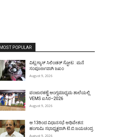
MOST POPULAR
ವಿಟ್ಲ:ಗ್ಯಾಸ್ ಸಿಲಿಂಡರ್ ಸ್ಪೋಟ : ಮನೆ
ಸಂಪೂರ್ಣವಾಗಿ ಜಖಂ
August 9, 2026
ವಂಜಾರಕಟ್ಟೆ ಆಂಗ್ಲಮಾಧ್ಯಮ ಶಾಲೆಯಲ್ಲಿ
VEMS ಐಸಿರ–2026
August 9, 2026
ಆ.13ರಿಂದ ವಿಧಾನಸಭೆ ಅಧಿವೇಶನ:
ಹಂಗಾಮಿ ಸಭಾಧ್ಯಕ್ಷರಾಗಿ ಟಿ.ಬಿ.ಜಯಚಂದ್ರ
August 9, 2026