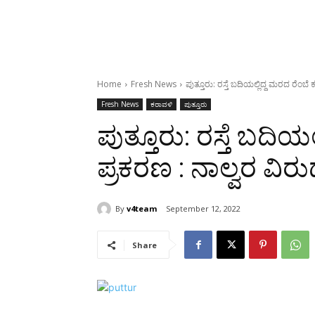
Home
Fresh News
ಪುತ್ತೂರು: ರಸ್ತೆ ಬದಿಯಲ್ಲಿದ್ದ ಮರದ ರೆಂಬೆ 
Fresh News
ಕರಾವಳಿ
ಪುತ್ತೂರು
ಪುತ್ತೂರು: ರಸ್ತೆ ಬದಿಯ
ಪ್ರಕರಣ : ನಾಲ್ವರ ವಿರುದ
By
v4team
September 12, 2022
Share