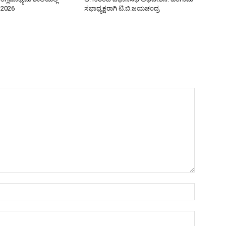
–2026
ಸಭಾಧ್ಯಕ್ಷರಾಗಿ ಟಿ.ಬಿ.ಜಯಚಂದ್ರ
Name:*
Email:*