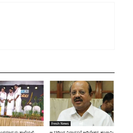
Fresh News
ಂಗ್ಲಮಾಧ್ಯಮ ಶಾಲೆಯಲ್ಲಿ
ಆ.13ರಿಂದ ವಿಧಾನಸಭೆ ಅಧಿವೇಶನ: ಹಂಗಾಮಿ