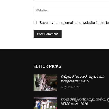
Save my name, email, and website in this b
EDITOR PICKS
ವಿಟ್ಲ:ಗ್ಯಾಸ್ ಸಿಲಿಂಡರ್ ಸ್ಪೋಟ : ಮನೆ
ಸಂಪೂರ್ಣವಾಗಿ ಜಖಂ
August 9, 2026
ವಂಜಾರಕಟ್ಟೆ ಆಂಗ್ಲಮಾಧ್ಯಮ ಶಾಲೆಯಲ್ಲ
VEMS ಐಸಿರ–2026