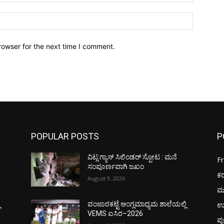
Website:
rowser for the next time I comment.
POPULAR POSTS
P
ವಿಟ್ಲ:ಗ್ಯಾಸ್ ಸಿಲಿಂಡರ್ ಸ್ಪೋಟ : ಮನೆ
F
ಸಂಪೂರ್ಣವಾಗಿ ಜಖಂ
ಕ
August 9, 2026
ಮ
ಉ
ಿ
ವಂಜಾರಕಟ್ಟೆ ಆಂಗ್ಲಮಾಧ್ಯಮ ಶಾಲೆಯಲ್ಲಿ
VEMS ಐಸಿರ–2026
ಪು