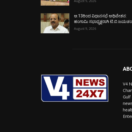
August 9, 2026
ಆ.13ರಿಂದ ವಿಧಾನಸಭೆ ಅಧಿವೇಶನ:
ಹಂಗಾಮಿ ಸಭಾಧ್ಯಕ್ಷರಾಗಿ ಟಿ.ಬಿ.ಜಯಚಂದ
August 9, 2026
AB
V4 N
Chan
Gulf
news
heal
Ente