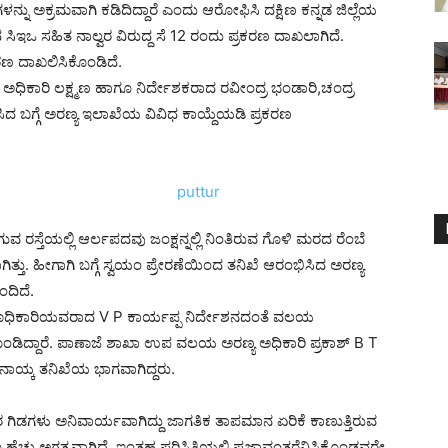
ೆಗಳನ್ನು ಅಕ್ರಮವಾಗಿ ಕಡಿದಿದ್ದಾರೆ ಎಂದು ಆರೋಫಿಸಿ ದಕ್ಷಿಣ ಕನ್ನಡ ಜಿಲ್ಲೆಯ
 ಸಿಇಒ ಸಹಿತ ನಾಲ್ವರ ವಿರುದ್ದ ಸೆ 12 ರಂದು ಪ್ರಕರಣ ದಾಖಲಾಗಿದೆ.
ರಣ ದಾಖಲಿಸಿಕೊಂಡಿದೆ.
ಅಧಿಕಾರಿ ಲಕ್ಷ್ಮಣ ಹಾಗೂ ನಿರ್ದೇಶಕರಾದ ರವೀಂದ್ರ ಭಂಡಾರಿ,ಚಂದ್ರ
ಸಿದ ಬಗ್ಗೆ ಅರಣ್ಯ ಇಲಾಖೆಯ ವಿವಿಧ ಕಾಯ್ದೆಯಡಿ ಪ್ರಕರಣ
 ರಸ್ತೆಯಲ್ಲಿ ಆರ್ಲಪದವು ಜಂಕ್ಷನ್ನಲ್ಲಿ ನಿಂತಿರುವ ಗೊಳಿ ಮರದ ರೆಂಬೆ
ತ್ತು. ಹೀಗಾಗಿ ಬಗ್ಗೆ ಸ್ವಯಂ ಪ್ರೇರಣೆಯಿಂದ ತನಿಖೆ ಆರಂಭಿಸಿದ ಅರಣ್ಯ
ದಿದೆ.
ಣಾಧಿಕಾರಿಯವರಾದ V P ಕಾರ್ಯಪ್ಪ ನಿರ್ದೇಶನದಂತೆ ವಲಯ
ಿಕೊಂಡಿದ್ದಾರೆ. ಪಾಣಾಜೆ ಶಾಖಾ ಉಪ ವಲಯ ಅರಣ್ಯ ಅಧಿಕಾರಿ ಪ್ರಕಾಶ್ B T
ಪನಾಯ್ಕ ತನಿಖೆಯ ಭಾಗವಾಗಿದ್ದರು.
 ಗಿಡಗಳು ಅನಿವಾರ್ಯವಾಗಿದ್ದು ಜಾಗತಿಕ ತಾಪಮಾನ ಏರಿಕೆ ಕಾಣುತ್ತಿರುವ
ಚ್ಚು ಅಗತ್ಯವಾಗಿದೆ. ಇಂತಹ ಪರಿಸ್ಥಿತಿಯಲ್ಲಿ ಪ್ರಜ್ಞಾವಂತರೆನಿಸಿಕೊಂಡವರೇ