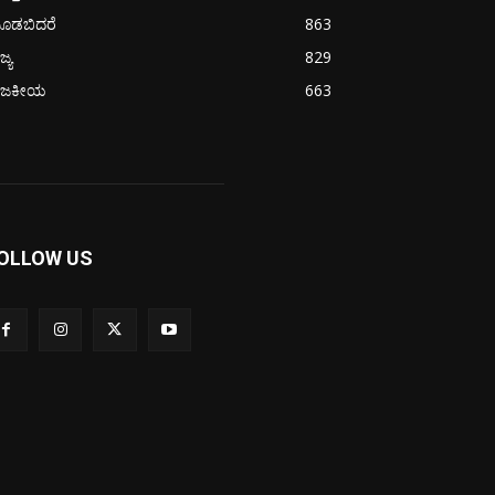
ೂಡಬಿದರೆ
863
ಜ್ಯ
829
ಾಜಕೀಯ
663
OLLOW US