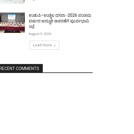
ಉಡುಪಿ–ಉಚ್ಚಿಲ ದಸರಾ -2026 ಪಂಚಮ
ವರ್ಷದ ಅದ್ಧೂರಿ ಆಚರಣೆಗೆ ಪೂರ್ವಭಾವಿ
ಸಭೆ
August 9, 2026
Load more
RECENT COMMENTS