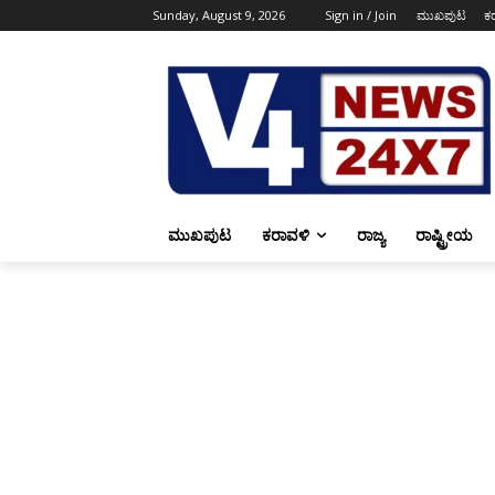
Sunday, August 9, 2026
Sign in / Join
ಮುಖಪುಟ
ಕ
ಮುಖಪುಟ
ಕರಾವಳಿ
ರಾಜ್ಯ
ರಾಷ್ಟ್ರೀಯ