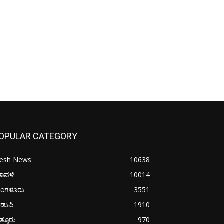
OPULAR CATEGORY
resh News
10638
ರಾವಳಿ
10014
ಂಗಳೂರು
3551
ಡುಪಿ
1910
ತ್ತೂರು
970