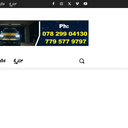
್ಷಣಿಕ
ಕ್ರೈಮ್
್ಷಣಿಕ
ಕ್ರೈಮ್