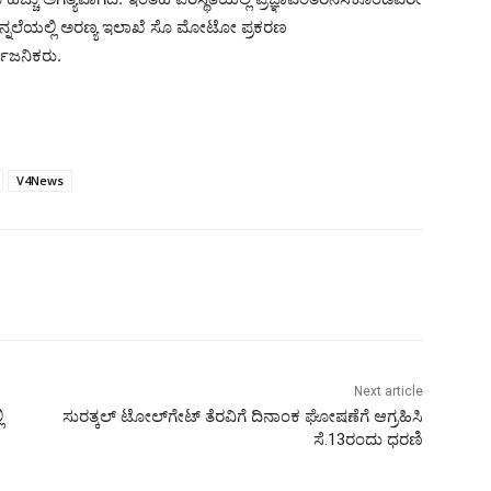
ಿನ್ನಲೆಯಲ್ಲಿ ಅರಣ್ಯ ಇಲಾಖೆ ಸೊ ಮೋಟೋ ಪ್ರಕರಣ
್ವಜನಿಕರು.
V4News
Next article
ಿ
ಸುರತ್ಕಲ್ ಟೋಲ್‍ಗೇಟ್ ತೆರವಿಗೆ ದಿನಾಂಕ ಘೋಷಣೆಗೆ ಆಗ್ರಹಿಸಿ
ಸೆ.13ರಂದು ಧರಣಿ