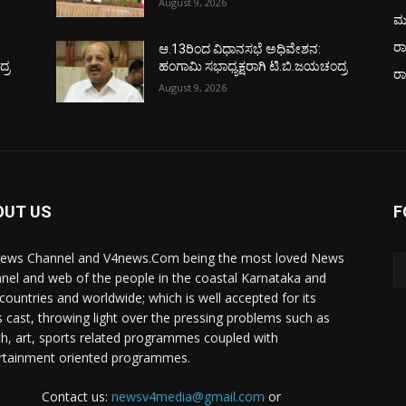
August 9, 2026
ಮ
ರಾ
ಆ.13ರಿಂದ ವಿಧಾನಸಭೆ ಅಧಿವೇಶನ:
್ರ
ಹಂಗಾಮಿ ಸಭಾಧ್ಯಕ್ಷರಾಗಿ ಟಿ.ಬಿ.ಜಯಚಂದ್ರ
ರ
August 9, 2026
OUT US
F
ews Channel and V4news.Com being the most loved News
nel and web of the people in the coastal Karnataka and
 countries and worldwide; which is well accepted for its
 cast, throwing light over the pressing problems such as
th, art, sports related programmes coupled with
rtainment oriented programmes.
Contact us:
newsv4media@gmail.com
or