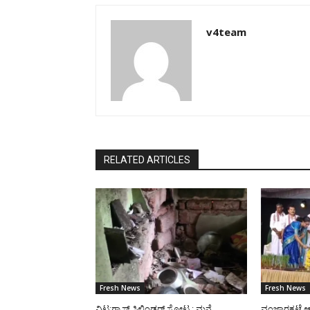
v4team
RELATED ARTICLES
Fresh News
Fresh News
ವಿಟ್ಲ:ಗ್ಯಾಸ್ ಸಿಲಿಂಡರ್ ಸ್ಪೋಟ : ಮನೆ
ವಂಜಾರಕಟ್ಟೆ ಆ