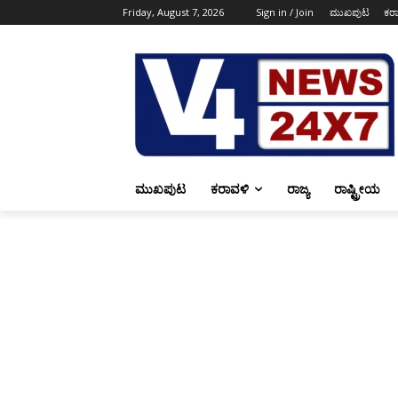
Friday, August 7, 2026
Sign in / Join
ಮುಖಪುಟ
ಕರ
ಮುಖಪುಟ
ಕರಾವಳಿ
ರಾಜ್ಯ
ರಾಷ್ಟ್ರೀಯ