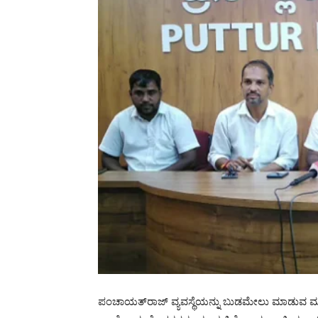
ಪಂಚಾಯತ್‍ರಾಜ್ ವ್ಯವಸ್ಥೆಯನ್ನು ಬುಡಮೇಲು ಮಾಡುವ ಮೂಲಕ 