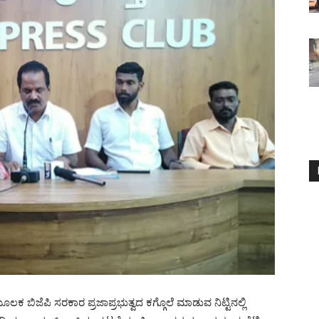
ಬಿಜೆಪಿ ಸರಕಾರ ಪ್ರಜಾಪ್ರಭುತ್ವದ ಕಗ್ಗೊಲೆ ಮಾಡುವ ನಿಟ್ಟಿನಲ್ಲಿ