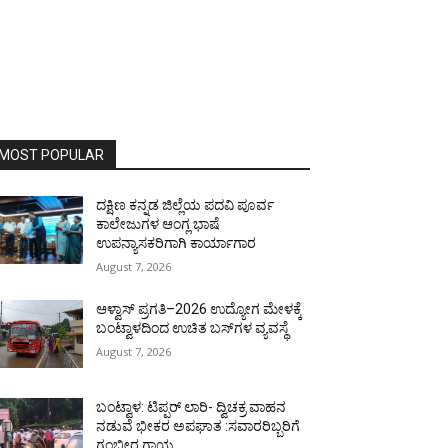
MOST POPULAR
ದಕ್ಷಿಣ ಕನ್ನಡ ಜಿಲ್ಲೆಯ ಪದವಿ ಪೂರ್ವ
ಕಾಲೇಜುಗಳ ಆಂಗ್ಲ ಭಾಷೆ
ಉಪನ್ಯಾಸಕರಿಗಾಗಿ ಕಾರ್ಯಾಗಾರ
August 7, 2026
ಆಳ್ವಾಸ್ ಪ್ರಗತಿ–2026 ಉದ್ಯೋಗ ಮೇಳಕ್ಕೆ
ಬಂಟ್ವಾಳದಿಂದ ಉಚಿತ ಬಸ್‌ಗಳ ವ್ಯವಸ್ಥೆ
August 7, 2026
ಬಂಟ್ವಾಳ: ಟಿಪ್ಪರ್ ಲಾರಿ- ದ್ವಿಚಕ್ರ ವಾಹನ
ನಡುವೆ ಭೀಕರ ಅಪಘಾತ :ಸವಾರರಿಬ್ಬರಿಗೆ
ಗಂಭೀರ ಗಾಯ