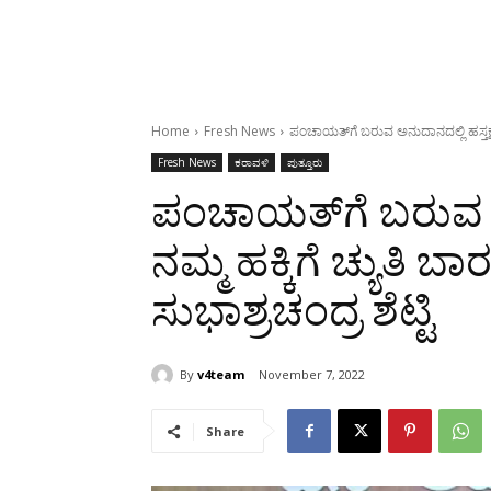
Home
Fresh News
ಪಂಚಾಯತ್‍ಗೆ ಬರುವ ಅನುದಾನದಲ್ಲಿ ಹಸ್ತಕ್ಷೇಪ :
Fresh News
ಕರಾವಳಿ
ಪುತ್ತೂರು
ಪಂಚಾಯತ್‍ಗೆ ಬರುವ ಅನ
ನಮ್ಮ ಹಕ್ಕಿಗೆ ಚ್ಯುತಿ ಬಾ
ಸುಭಾಶ್ರಚಂದ್ರ ಶೆಟ್ಟಿ
By
v4team
November 7, 2022
Share