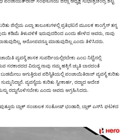
ಪಂಚಾಯತ್‍ರಾಜ್ ಸಂಘಟನೆಯ ಜಿಲ್ಲಾ ಅಧ್ಯಕ್ಷ ಸುಭಾಶ್ರಚಂದ್ರ ಶೆಟ್ಟಿ
ು ಜಿಲ್ಲೆಯ ಎಲ್ಲಾ ತಾಲೂಕುಗಳಲ್ಲಿ ಪ್ರತಿಭಟನೆ ಮೂಲಕ ಕಾಂಗ್ರೆಸ್ ತನ್ನ
ವುದು ಕಡಿಮೆ ತಿಳುವಳಿಕೆ ಇರುವುದರಿಂದ ಎಂದು ಹೇಳಿದ ಅವರು, ನಾವು
ಾಡುವುದಿಲ್ಲ, ಆರೋಪವನ್ನೂ ಮಾಡುವುದಿಲ್ಲ ಎಂದು ತಿಳಿಸಿದರು.
ಾಯಿತಿ ವ್ಯವಸ್ಥೆ ಶಾಸಕ ಸುಪರ್ದಿಯಲ್ಲಿರಬೇಕು ಎಂಬ ನಿಟ್ಟಿನಲ್ಲಿ
ವ ಸರಕಾರದದ ವಿರುದ್ಧ ನಾವು ನಮ್ಮ ಹಕ್ಕಿಗೆ ಚ್ಯುತಿ ಬಾರದಂತೆ
ನು ಬುಡಮೇಲು ಆಗುತ್ತಿರುವ ಪರಿಸ್ಥಿತಿಯಲ್ಲಿ ಪಂಚಾಯಿತಿರಾಜ್ ವ್ಯವಸ್ಥೆ ಕುರಿತು
ನಿದ್ದಾರೆ. ವ್ಯವಸ್ಥೆಯ ಕುರಿತು ಸ್ವೀಕಾರ್ಹ, ರದ್ದಾದ ಆದೇಶ
ನ್ನು ರದ್ದುಗೊಳಿಸಬೇಕು ಎಂದು ಅವರು ಆಗ್ರಹಿಸಿದರು.
, ಪುತ್ತೂರು ಬ್ಲಾಕ್ ಸಂಚಾಲಕ ಸಂತೋಷ್ ಭಂಡಾರಿ, ಬ್ಲಾಕ್ ಎಸ್‍ಸಿ ಘಟಕದ