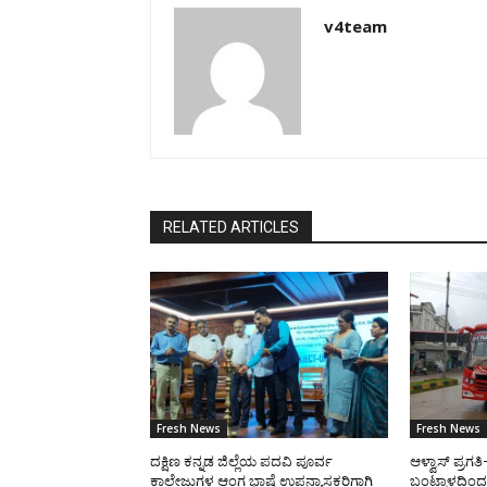
v4team
RELATED ARTICLES
Fresh News
Fresh News
ದಕ್ಷಿಣ ಕನ್ನಡ ಜಿಲ್ಲೆಯ ಪದವಿ ಪೂರ್ವ
ಆಳ್ವಾಸ್ ಪ್ರಗ
ಕಾಲೇಜುಗಳ ಆಂಗ್ಲ ಭಾಷೆ ಉಪನ್ಯಾಸಕರಿಗಾಗಿ
ಬಂಟ್ವಾಳದಿಂದ 