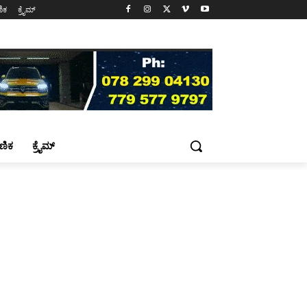
ಷಣಿಕ
ಕ್ರೈಮ್
್ಷಣಿಕ
ಕ್ರೈಮ್