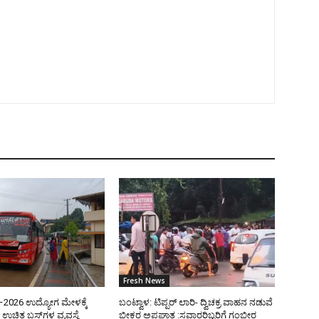
Fresh News
ತಿ–2026 ಉದ್ಯೋಗ ಮೇಳಕ್ಕೆ
ಬಂಟ್ವಾಳ: ಟಿಪ್ಪರ್ ಲಾರಿ- ದ್ವಿಚಕ್ರ ವಾಹನ ನಡುವೆ
ಉಚಿತ ಬಸ್‌ಗಳ ವ್ಯವಸ್ಥೆ
ಭೀಕರ ಅಪಘಾತ :ಸವಾರರಿಬ್ಬರಿಗೆ ಗಂಭೀರ