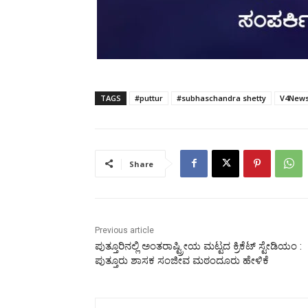
TAGS
#puttur
#subhaschandra shetty
V4New
Share
Previous article
ಪುತ್ತೂರಿನಲ್ಲಿ ಅಂತರಾಷ್ಟ್ರೀಯ ಮಟ್ಟದ ಕ್ರಿಕೆಟ್ ಸ್ಟೇಡಿಯಂ :
ಪುತ್ತೂರು ಶಾಸಕ ಸಂಜೀವ ಮಠಂದೂರು ಹೇಳಿಕೆ