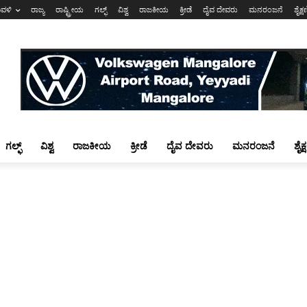
ಾವಳಿ
ರಾಜ್ಯ
ರಾಷ್ಟ್ರೀಯ
ಗಲ್ಫ್
ವಿಶ್ವ
ರಾಜಕೀಯ
ಕ್ರೀಡೆ
ದೈವ ದೇವರು
ಮನರಂಜನೆ
ಶೈಕ್
ಗಲ್ಫ್
ವಿಶ್ವ
ರಾಜಕೀಯ
ಕ್ರೀಡೆ
ದೈವ ದೇವರು
ಮನರಂಜನೆ
ಶೈಕ