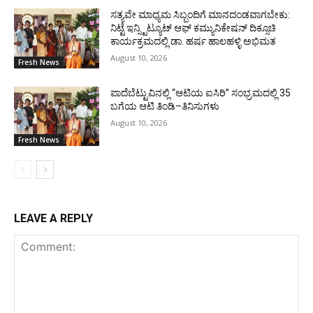
ಸತ್ಯವೇ ಮಾಧ್ಯಮ ಸಿಬ್ಬಂದಿಗೆ ಮಾನದಂಡವಾಗಬೇಕು:
ನಿಟ್ಟೆ ಇನ್ಸ್ಟಿಟ್ಯೂಟ್ ಆಫ್ ಕಮ್ಯುನಿಕೇಷನ್ ದಿಕ್ಸೂಚಿ
ಕಾರ್ಯಕ್ರಮದಲ್ಲಿ ಡಾ. ಹರ್ಷ ಹಾಲಹಳ್ಳಿ ಅಭಿಮತ
August 10, 2026
Fresh News
ಪಾದೆಬೆಟ್ಟುವಿನಲ್ಲಿ “ಆಟಿಯ ಐಸಿರಿ’’ ಸಂಭ್ರಮದಲ್ಲಿ 35
ಬಗೆಯ ಆಟಿ ತಿಂಡಿ–ತಿನಿಸುಗಳು
August 10, 2026
Fresh News
LEAVE A REPLY