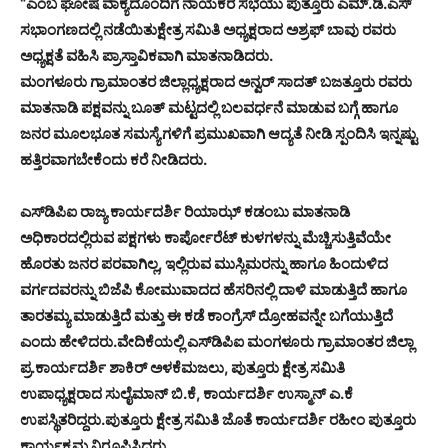
“ಎಂಬ ಘೋಷ ವಾಕ್ಯದೊಂದಿಗೆ ನಾಯಕರ ಸಭೆಯು ಪುತ್ತೂರು ಎಮ್.ಡಿ.ಎಸ್
ಸಭಾಂಗಣದಲ್ಲಿ ನಡೆಯಿತುಕ್ಷೇತ್ರ ಸಮಿತಿ ಅಧ್ಯಕ್ಷರಾದ ಅಶ್ರಫ್ ಬಾವು ರವರು
ಅಧ್ಯಕ್ಷತೆ ವಹಿಸಿ ಪ್ರಾಸ್ತಾವಿಕವಾಗಿ ಮಾತನಾಡಿದರು.
ಮಂಗಳೂರು ಗ್ರಾಮಾಂತರ ಜಿಲ್ಲಾಧ್ಯಕ್ಷರಾದ ಅನ್ವರ್ ಸಾದತ್ ಬಜತ್ತೂರು ರವರು
ಮಾತನಾಡಿ ಪಕ್ಷವನ್ನು ಬೂತ್ ಮಟ್ಟದಲ್ಲಿ ಬಲವರ್ಧನೆ ಮಾಡುವ ಬಗ್ಗೆ ಹಾಗೂ
ಜನರ ಮೂಲಭೂತ ಸಮಸ್ಯೆಗಳಿಗೆ ಪ್ರಮುಖವಾಗಿ ಆದ್ಯತೆ ನೀಡಿ ಸ್ಪಂದಿಸಿ ಇನ್ನಷ್ಟು
ಹತ್ತಿರವಾಗಬೇಕೆಂದು ಕರೆ ನೀಡಿದರು.
ಎಸ್‌ಡಿಪಿಐ ರಾಜ್ಯ ಕಾರ್ಯದರ್ಶಿ ರಿಯಾಝ್ ಕಡಂಬು ಮಾತನಾಡಿ
ಅಧಿಕಾರದಲ್ಲಿರುವ ಪಕ್ಷಗಳು ಕಾರ್ಪೋರೆಟ್ ಕುಳಗಳನ್ನು ಮೆಚ್ಚಿಸುತ್ತಿವೆಯೇ
ಹೊರತು ಜನರ ಪರವಾಗಿಲ್ಲ, ಇಲ್ಲಿರುವ ಮುಸ್ಲಿಮರನ್ನು ಹಾಗೂ ಹಿಂದುಳಿದ
ವರ್ಗದವರನ್ನು ಬಿಜೆಪಿ ಕೋಮುವಾದದ ಹೆಸರಿನಲ್ಲಿ ದಾಳಿ ಮಾಡುತ್ತಿದೆ ಹಾಗೂ
ತಾರತಮ್ಯ ಮಾಡುತ್ತಿದೆ ಮತ್ತು ಈ ಕಡೆ ಕಾಂಗ್ರೆಸ್ ದ್ರೋಹವನ್ನೇ ಬಗೆಯುತ್ತಿದೆ
ಎಂದು ಹೇಳಿದರು.ವೇದಿಕೆಯಲ್ಲಿ ಎಸ್‌ಡಿಪಿಐ ಮಂಗಳೂರು ಗ್ರಾಮಾಂತರ ಜಿಲ್ಲಾ
ಪ್ರ.ಕಾರ್ಯದರ್ಶಿ ಶಾಕಿರ್ ಅಳಕೆಮಜಲು, ಪುತ್ತೂರು ಕ್ಷೇತ್ರ ಸಮಿತಿ
ಉಪಾಧ್ಯಕ್ಷರಾದ ಸುಲೈಮಾನ್ ಬಿ.ಕೆ, ಕಾರ್ಯದರ್ಶಿ ಉಸ್ಮಾನ್ ಎ.ಕೆ
ಉಪಸ್ಥಿತರಿದ್ದರು.ಪುತ್ತೂರು ಕ್ಷೇತ್ರ ಸಮಿತಿ ಜೊತೆ ಕಾರ್ಯದರ್ಶಿ ರಹೀಂ ಪುತ್ತೂರು
ಕಾರ್ಯಕ್ರಮ ನಿರೂಪಿಸಿದರು