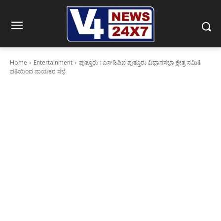
Home
Entertainment
ಪುತ್ತೂರು : ಎಸ್‌ಡಿಪಿಐ ಪುತ್ತೂರು ವಿಧಾನಸಭಾ ಕ್ಷೇತ್ರ ಸಮಿತಿ
ವತಿಯಿಂದ ನಾಯಕರ ಸಭೆ