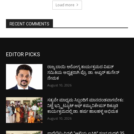
Load more
RECENT COMMENTS
EDITOR PICKS
ರಾಜ್ಯ ಬಾಯಿ ಆರೋಗ್ಯ ಕಾರ್ಯಕ್ರಮದ ವಿಷನ್
ಸಮಿತಿಯ ಅಧ್ಯಕ್ಷರಾಗಿ ಪ್ರೊ. ಡಾ. ಅಖ್ತರ್ ಹುಸೇನ್
ನೇಮಕ
August 10, 2026
ಸತ್ಯವೇ ಮಾಧ್ಯಮ ಸಿಬ್ಬಂದಿಗೆ ಮಾನದಂಡವಾಗಬೇಕು:
ನಿಟ್ಟೆ ಇನ್ಸ್ಟಿಟ್ಯೂಟ್ ಆಫ್ ಕಮ್ಯುನಿಕೇಷನ್ ದಿಕ್ಸೂಚಿ
ಕಾರ್ಯಕ್ರಮದಲ್ಲಿ ಡಾ. ಹರ್ಷ ಹಾಲಹಳ್ಳಿ ಅಭಿಮತ
August 10, 2026
ಪಾದೆಬೆಟ್ಟುವಿನಲ್ಲಿ “ಆಟಿಯ ಐಸಿರಿ’’ ಸಂಭ್ರಮದಲ್ಲಿ 35