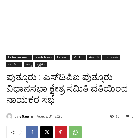
Entertainment
Fresh News
karavali
Puttur
ಕರಾವಳಿ
ಮಂಗಳೂರು
ರಾಜಕೀಯ
ರಾಜ್ಯ
ಶೈಕ್ಷಣಿಕ
ಪುತ್ತೂರು : ಎಸ್‌ಡಿಪಿಐ ಪುತ್ತೂರು
ವಿಧಾನಸಭಾ ಕ್ಷೇತ್ರ ಸಮಿತಿ ವತಿಯಿಂದ
ನಾಯಕರ ಸಭೆ
By
v4team
August 31, 2025
66
0