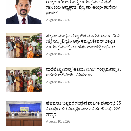
ರಾಜ್ಯ ಬಾಯಿ ಆರೋಗ್ಯ ಕಾರ್ಯಕ್ರಮದ ವಿಷನ್
ಸಮಿತಿಯ ಅಧ್ಯಕ್ಷರಾಗಿ ಪ್ರೊ. ಡಾ. ಅಖ್ತರ್ ಹುಸೇನ್
ನೇಮಕ
August 10, 2026
ಸತ್ಯವೇ ಮಾಧ್ಯಮ ಸಿಬ್ಬಂದಿಗೆ ಮಾನದಂಡವಾಗಬೇಕು:
ನಿಟ್ಟೆ ಇನ್ಸ್ಟಿಟ್ಯೂಟ್ ಆಫ್ ಕಮ್ಯುನಿಕೇಷನ್ ದಿಕ್ಸೂಚಿ
ಕಾರ್ಯಕ್ರಮದಲ್ಲಿ ಡಾ. ಹರ್ಷ ಹಾಲಹಳ್ಳಿ ಅಭಿಮತ
August 10, 2026
ಪಾದೆಬೆಟ್ಟುವಿನಲ್ಲಿ “ಆಟಿಯ ಐಸಿರಿ’’ ಸಂಭ್ರಮದಲ್ಲಿ 35
ಬಗೆಯ ಆಟಿ ತಿಂಡಿ–ತಿನಿಸುಗಳು
August 10, 2026
ಹೆಜಮಾಡಿ ಬಿಲ್ಲವರ ಸಂಘದ ವಾರ್ಷಿಕ ಮಹಾಸಭೆ,35
ವಿದ್ಯಾರ್ಥಿಗಳಿಗೆ ವಿದ್ಯಾರ್ಥಿವೇತನ ವಿತರಣೆ; ದಾನಿಗಳಿಗೆ
ಸನ್ಮಾನ
August 10, 2026