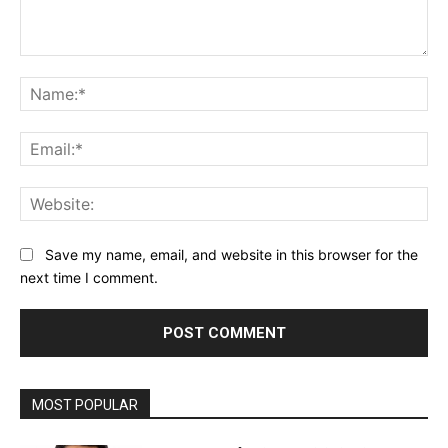
Comment:
Na
Ema
Web
Save my name, email, and website in this browser for the
next time I comment.
MOST POPULAR