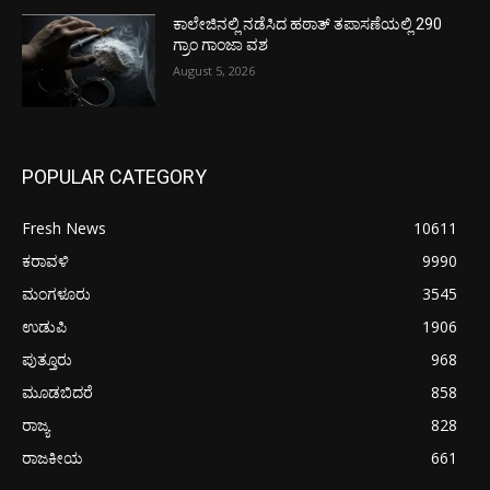
ಕಾಲೇಜಿನಲ್ಲಿ ನಡೆಸಿದ ಹಠಾತ್ ತಪಾಸಣೆಯಲ್ಲಿ 290
ಗ್ರಾಂ ಗಾಂಜಾ ವಶ
August 5, 2026
POPULAR CATEGORY
Fresh News
10611
ಕರಾವಳಿ
9990
ಮಂಗಳೂರು
3545
ಉಡುಪಿ
1906
ಪುತ್ತೂರು
968
ಮೂಡಬಿದರೆ
858
ರಾಜ್ಯ
828
ರಾಜಕೀಯ
661