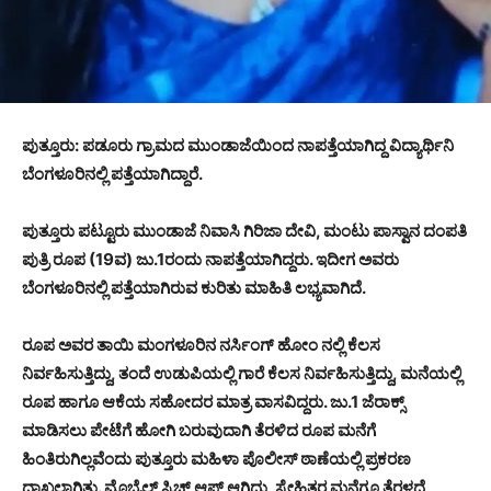
ಪುತ್ತೂರು: ಪಡೂರು ಗ್ರಾಮದ ಮುಂಡಾಜೆಯಿಂದ ನಾಪತ್ತೆಯಾಗಿದ್ದ ವಿದ್ಯಾರ್ಥಿನಿ
ಬೆಂಗಳೂರಿನಲ್ಲಿ ಪತ್ತೆಯಾಗಿದ್ದಾರೆ.
ಪುತ್ತೂರು ಪಟ್ಟೂರು ಮುಂಡಾಜೆ ನಿವಾಸಿ ಗಿರಿಜಾ ದೇವಿ, ಮಂಟು ಪಾಸ್ವಾನ ದಂಪತಿ
ಪುತ್ರಿ ರೂಪ (19ವ) ಜು.1ರಂದು ನಾಪತ್ತೆಯಾಗಿದ್ದರು. ಇದೀಗ ಅವರು
ಬೆಂಗಳೂರಿನಲ್ಲಿ ಪತ್ತೆಯಾಗಿರುವ ಕುರಿತು ಮಾಹಿತಿ ಲಭ್ಯವಾಗಿದೆ.
ರೂಪ ಅವರ ತಾಯಿ ಮಂಗಳೂರಿನ ನರ್ಸಿಂಗ್ ಹೋಂ ನಲ್ಲಿ ಕೆಲಸ
ನಿರ್ವಹಿಸುತ್ತಿದ್ದು, ತಂದೆ ಉಡುಪಿಯಲ್ಲಿ ಗಾರೆ ಕೆಲಸ ನಿರ್ವಹಿಸುತ್ತಿದ್ದು, ಮನೆಯಲ್ಲಿ
ರೂಪ ಹಾಗೂ ಆಕೆಯ ಸಹೋದರ ಮಾತ್ರ ವಾಸವಿದ್ದರು. ಜು.1 ಜೆರಾಕ್ಸ್
ಮಾಡಿಸಲು ಪೇಟೆಗೆ ಹೋಗಿ ಬರುವುದಾಗಿ ತೆರಳಿದ ರೂಪ ಮನೆಗೆ
ಹಿಂತಿರುಗಿಲ್ಲವೆಂದು ಪುತ್ತೂರು ಮಹಿಳಾ ಪೊಲೀಸ್‌ ಠಾಣೆಯಲ್ಲಿ ಪ್ರಕರಣ
ದಾಖಲಾಗಿತ್ತು. ಮೊಬೈಲ್ ಸ್ವಿಚ್ ಆಫ್ ಆಗಿದ್ದು, ಸ್ನೇಹಿತರ ಮನೆಗೂ ತೆರಳದೆ,