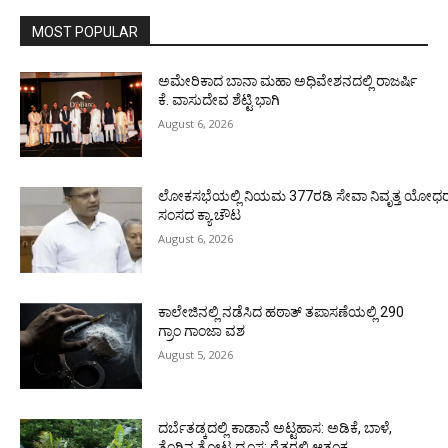
MOST POPULAR
ಅಮೇರಿಕಾದ ಬಾನಾ ಮಹಾ ಅಧಿವೇಶನದಲ್ಲಿ ರಾಜರ್ಷಿ
ಕೆ. ವಾಸುದೇವ ಶೆಟ್ಟಿ ಭಾಗಿ
August 6, 2026
ಲೋಕಸಭೆಯಲ್ಲಿ ನಿಯಮ 377ರಡಿ ಸೇವಾ ನಿವೃತ್ತ ಯೋಧರ ಪ
ಸಂಸದ ಕ್ಯಾ.ಚೌಟ
August 6, 2026
ಕಾಲೇಜಿನಲ್ಲಿ ನಡೆಸಿದ ಹಠಾತ್ ತಪಾಸಣೆಯಲ್ಲಿ 290
ಗ್ರಾಂ ಗಾಂಜಾ ವಶ
August 5, 2026
ದರ್ಬೆತಡ್ಕದಲ್ಲಿ ಕಾಡಾನೆ ಅಟ್ಟಹಾಸ: ಅಡಿಕೆ, ಬಾಳೆ,
ತೆಂಗಿನ ತೋಟ ಧ್ವಂಸ; ರೈತರಲ್ಲಿ ಆತಂಕ