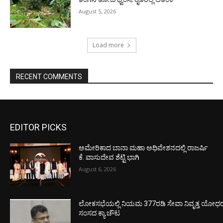
August 5, 2026
Load more
RECENT COMMENTS
EDITOR PICKS
ಅಮೇರಿಕಾದ ಬಾನಾ ಮಹಾ ಅಧಿವೇಶನದಲ್ಲಿ ರಾಜರ್ಷಿ
ಕೆ. ವಾಸುದೇವ ಶೆಟ್ಟಿ ಭಾಗಿ
August 6, 2026
ಲೋಕಸಭೆಯಲ್ಲಿ ನಿಯಮ 377ರಡಿ ಸೇವಾ ನಿವೃತ್ತ ಯೋಧರ ಪ
ಸಂಸದ ಕ್ಯಾ.ಚೌಟ