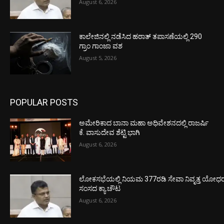
August 6, 2026
ಕಾಲೇಜಿನಲ್ಲಿ ನಡೆಸಿದ ಹಠಾತ್ ತಪಾಸಣೆಯಲ್ಲಿ 290
ಗ್ರಾಂ ಗಾಂಜಾ ವಶ
August 5, 2026
POPULAR POSTS
ಅಮೇರಿಕಾದ ಬಾನಾ ಮಹಾ ಅಧಿವೇಶನದಲ್ಲಿ ರಾಜರ್ಷಿ
ಕೆ. ವಾಸುದೇವ ಶೆಟ್ಟಿ ಭಾಗಿ
August 6, 2026
ಲೋಕಸಭೆಯಲ್ಲಿ ನಿಯಮ 377ರಡಿ ಸೇವಾ ನಿವೃತ್ತ ಯೋಧರ ಪ
ಸಂಸದ ಕ್ಯಾ.ಚೌಟ
August 6, 2026