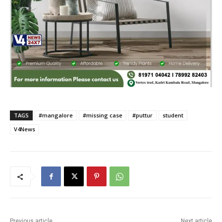
TAGS
#mangalore
#missing case
#puttur
student
V4News
Previous article
Next article