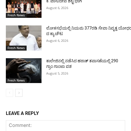
ಕೆ. ವಾಸುದೇವ ಶೆಟ್ಟಿ ಭಾಗಿ
August 6, 2026
Fresh News
ಲೋಕಸಭೆಯಲ್ಲಿ ನಿಯಮ 377ರಡಿ ಸೇವಾ ನಿವೃತ್ತ ಯೋಧರ ಪ
ದ ಕ್ಯಾ.ಚೌಟ
August 6, 2026
Fresh News
ಕಾಲೇಜಿನಲ್ಲಿ ನಡೆಸಿದ ಹಠಾತ್ ತಪಾಸಣೆಯಲ್ಲಿ 290
ಗ್ರಾಂ ಗಾಂಜಾ ವಶ
August 5, 2026
Fresh News
LEAVE A REPLY