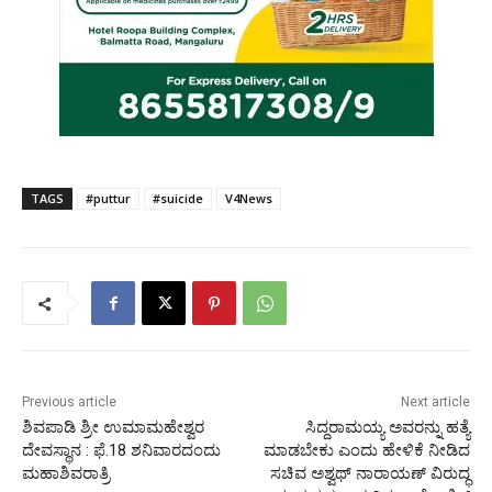
TAGS
#puttur
#suicide
V4News
Previous article
Next article
ಶಿವಪಾಡಿ ಶ್ರೀ ಉಮಾಮಹೇಶ್ವರ
ಸಿದ್ದರಾಮಯ್ಯ ಅವರನ್ನು ಹತ್ಯೆ
ದೇವಸ್ಥಾನ : ಫೆ.18 ಶನಿವಾರದಂದು
ಮಾಡಬೇಕು ಎಂದು ಹೇಳಿಕೆ ನೀಡಿದ
ಮಹಾಶಿವರಾತ್ರಿ
ಸಚಿವ ಅಶ್ವಥ್ ನಾರಾಯಣ್ ವಿರುದ್ಧ