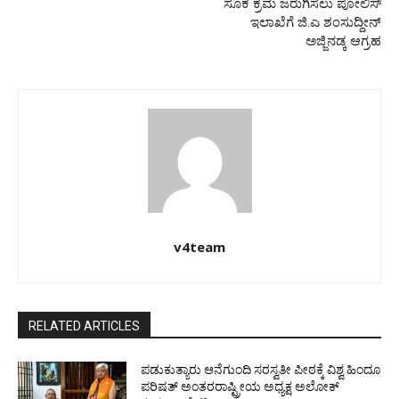
ಸೂಕ ಕ್ರಮ ಜರುಗಿಸಲು ಪೋಲಿಸ್
ಇಲಾಖೆಗೆ ಜಿ.ಎ ಶಂಸುದ್ದೀನ್
ಅಜ್ಜಿನಡ್ಕ ಆಗ್ರಹ
v4team
RELATED ARTICLES
ಪಡುಕುತ್ಯಾರು ಆನೆಗುಂದಿ ಸರಸ್ವತೀ ಪೀಠಕ್ಕೆ ವಿಶ್ವ ಹಿಂದೂ
ಪರಿಷತ್ ಅಂತರರಾಷ್ಟ್ರೀಯ ಅಧ್ಯಕ್ಷ ಅಲೋಕ್