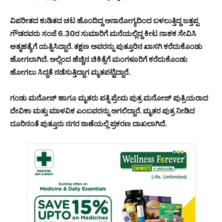
ವಿಪರೀತದ ಕುಡಿತದ ಚಟ ಹೊಂದಿದ್ದ ಅನಾರೋಗ್ಯದಿಂದ ಬಳಲುತ್ತಿದ್ದ ಜತ್ತಪ್ಪ
ಗೌಡರವರು ಸಂಜೆ 6.30ರ ಸುಮಾರಿಗೆ ಮನೆಯಲ್ಲಿದ್ದ ಕೀಟ ನಾಶಕ ಸೇವಿಸಿ
ಆತ್ಮಹತ್ಯೆಗೆ ಯತ್ನಿಸಿದ್ದಾರೆ. ತಕ್ಷಣ ಅವರನ್ನು ಪುತ್ತೂರಿನ ಖಾಸಗಿ ಕರೆದುಕೊಂಡು
ಹೋಗಲಾಗಿದೆ. ಅಲ್ಲಿಂದ ಹೆಚ್ಚಿನ ಚಿಕಿತ್ಸೆಗೆ ಮಂಗಳೂರಿಗೆ ಕರೆದುಕೊಂಡು
ಹೋಗಲು ಸಿದ್ದತೆ ನಡೆಸುತ್ತಿದ್ದಾಗ ಮೃತಪಟ್ಟಿದ್ದಾರೆ.
ಗಂಡು ಮನೋಜ್ ಹಾಗೂ ಮೃತರು ಪತ್ನಿ ಪ್ರೇಮ ಪುತ್ರ ಮನೋಜ್ ಪುತ್ರಿಯರಾದ
ದೇವಿಕಾ ಮತ್ತು ಮಾಳವಿಕ ಎಂಬವರನ್ನು ಅಗಲಿದ್ದಾರೆ. ಮೃತರ ಪುತ್ರ ನೀಡಿದ
ದೂರಿನಂತೆ ಪುತ್ತೂರು ನಗರ ಠಾಣೆಯಲ್ಲಿ ಪ್ರಕರಣ ದಾಖಲಾಗಿದೆ.