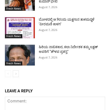
ಕುಮಾರ್ ಭೇಟಿ
August 7, 2026
Fresh News
ಬೋಳದಲ್ಲಿ ಆ.9ರಂದು ಯಕ್ಷಗಾನ ತಾಳಮದ್ದಳೆ
‘ವೀರಮಣಿ ಕಾಳಗ’
August 7, 2026
Fresh News
ಹಿರಿಯ ನಾಟಕಕಾರ, ಕಲಾ ನಿರ್ದೇಶಕ ತಮ್ಮ ಲಕ್ಷಣ್
ಅವರಿಗೆ “ತೌಳವ ಪ್ರಶಸ್ತಿ”
August 7, 2026
Fresh News
LEAVE A REPLY