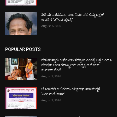
ಹಿರಿಯ ನಾಟಕಕಾರ, ಕಲಾ ನಿರ್ದೇಶಕ ತಮ್ಮ ಲಕ್ಷಣ್
ಅವರಿಗೆ “ತೌಳವ ಪ್ರಶಸ್ತಿ”
August 7, 2026
POPULAR POSTS
ಪಡುಕುತ್ಯಾರು ಆನೆಗುಂದಿ ಸರಸ್ವತೀ ಪೀಠಕ್ಕೆ ವಿಶ್ವ ಹಿಂದೂ
ಪರಿಷತ್ ಅಂತರರಾಷ್ಟ್ರೀಯ ಅಧ್ಯಕ್ಷ ಅಲೋಕ್
ಕುಮಾರ್ ಭೇಟಿ
August 7, 2026
ಬೋಳದಲ್ಲಿ ಆ.9ರಂದು ಯಕ್ಷಗಾನ ತಾಳಮದ್ದಳೆ
‘ವೀರಮಣಿ ಕಾಳಗ’
August 7, 2026