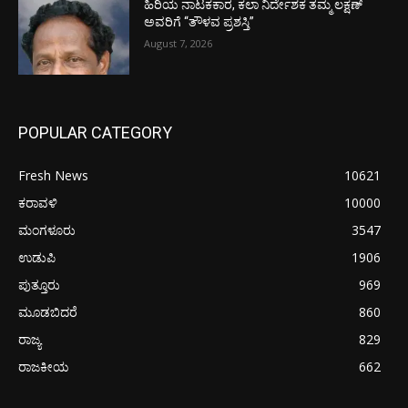
ಹಿರಿಯ ನಾಟಕಕಾರ, ಕಲಾ ನಿರ್ದೇಶಕ ತಮ್ಮ ಲಕ್ಷಣ್
ಅವರಿಗೆ “ತೌಳವ ಪ್ರಶಸ್ತಿ”
August 7, 2026
POPULAR CATEGORY
Fresh News
10621
ಕರಾವಳಿ
10000
ಮಂಗಳೂರು
3547
ಉಡುಪಿ
1906
ಪುತ್ತೂರು
969
ಮೂಡಬಿದರೆ
860
ರಾಜ್ಯ
829
ರಾಜಕೀಯ
662