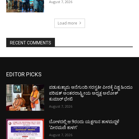
August 7, 2026
Load more
RECENT COMMENTS
EDITOR PICKS
ಪಡುಕುತ್ಯಾರು ಆನೆಗುಂದಿ ಸರಸ್ವತೀ ಪೀಠಕ್ಕೆ ವಿಶ್ವ ಹಿಂದೂ
ಪರಿಷತ್ ಅಂತರರಾಷ್ಟ್ರೀಯ ಅಧ್ಯಕ್ಷ ಅಲೋಕ್
ಕುಮಾರ್ ಭೇಟಿ
August 7, 2026
ಬೋಳದಲ್ಲಿ ಆ.9ರಂದು ಯಕ್ಷಗಾನ ತಾಳಮದ್ದಳೆ
‘ವೀರಮಣಿ ಕಾಳಗ’
August 7, 2026