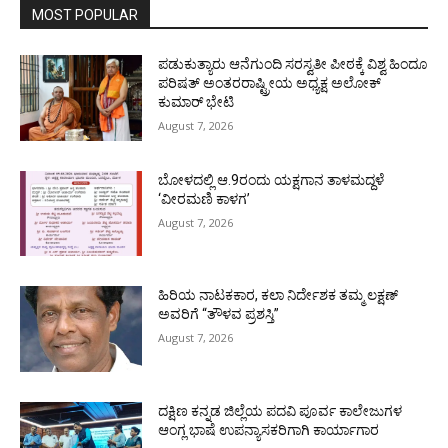
MOST POPULAR
ಪಡುಕುತ್ಯಾರು ಆನೆಗುಂದಿ ಸರಸ್ವತೀ ಪೀಠಕ್ಕೆ ವಿಶ್ವ ಹಿಂದೂ
ಪರಿಷತ್ ಅಂತರರಾಷ್ಟ್ರೀಯ ಅಧ್ಯಕ್ಷ ಅಲೋಕ್
ಕುಮಾರ್ ಭೇಟಿ
August 7, 2026
ಬೋಳದಲ್ಲಿ ಆ.9ರಂದು ಯಕ್ಷಗಾನ ತಾಳಮದ್ದಳೆ
‘ವೀರಮಣಿ ಕಾಳಗ’
August 7, 2026
ಹಿರಿಯ ನಾಟಕಕಾರ, ಕಲಾ ನಿರ್ದೇಶಕ ತಮ್ಮ ಲಕ್ಷಣ್
ಅವರಿಗೆ “ತೌಳವ ಪ್ರಶಸ್ತಿ”
August 7, 2026
ದಕ್ಷಿಣ ಕನ್ನಡ ಜಿಲ್ಲೆಯ ಪದವಿ ಪೂರ್ವ ಕಾಲೇಜುಗಳ
ಆಂಗ್ಲ ಭಾಷೆ ಉಪನ್ಯಾಸಕರಿಗಾಗಿ ಕಾರ್ಯಾಗಾರ