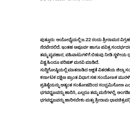
Share
ಪುತ್ತೂರು: ಅಯೋಧ್ಯೆಯಲ್ಲಿ ಜ.22 ರಂದು ಶ್ರೀರಾಮನ ವಿಗ್ರಹದ
ನೆರವೇರಲಿದೆ. ಇಂತಹ ಅಪೂರ್ವ ಹಾಗೂ ಪವಿತ್ರ ಸಂದರ್ಭದಲ್
ತಮ್ಮ ವ್ಯವಹಾರ, ವಹಿವಾಟುಗಳಿಗೆ ಬಿಡುವು ನೀಡಿ ಸ್ಥಳೀಯ ಧ
ವಿಶ್ವ ಹಿಂದೂ ಪರಿಷತ್ ಮನವಿ ಮಾಡಿದೆ.
ಸುದ್ದಿಗೋಷ್ಠಿಯಲ್ಲಿ ಮಾತನಾಡಿದ ಅಕ್ಷತೆ ವಿತರಣೆಯ ಜಿಲ್ಲಾ 
ಕರ್ನಾಟಕ ದಕ್ಷಿಣ ಪ್ರಾಂತ ವಿಭಾಗ ಸಹ ಸಂಯೋಜಕ ಮುರಳೀ
ಪ್ರತಿಷ್ಠೆಯನ್ನು ಅತ್ಯಂತ ಸಂತೋಷದಿಂದ ಸಂಭ್ರಮಿಸೋಣ ಎ
ಭಗವಧ್ವಜವನ್ನು ಹಾರಿಸಿ, ಎಲ್ಲರೂ ತಮ್ಮ ಮನೆಗಳಲ್ಲಿ, ಅಂಗಡಿ
ಭಗವಧ್ವಜವನ್ನು ಹಾರಿಸಬೇಕು ಮತ್ತು ಶ್ರೀರಾಮ ಭಾವಚಿತ್ರವನ್