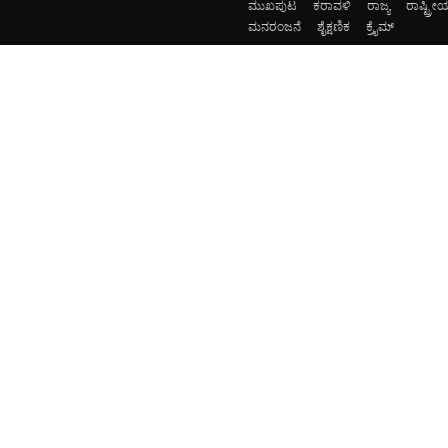
ಮುಖಪುಟ
ಕರಾವಳಿ
ರಾಜ್ಯ
ರಾಷ್ಟ್ರೀ
ಮನರಂಜನೆ
ಶೈಕ್ಷಣಿಕ
ಕ್ರೈಮ್