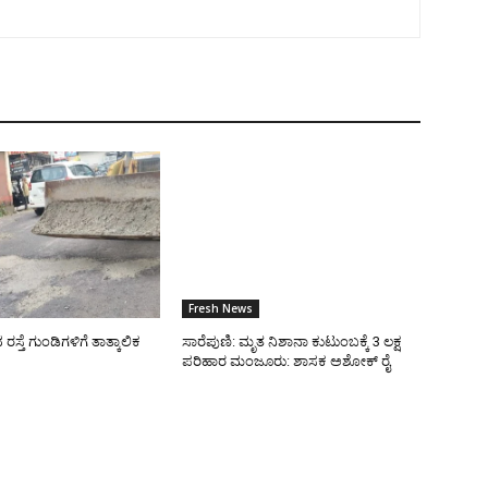
Fresh News
್ತೆ ಗುಂಡಿಗಳಿಗೆ ತಾತ್ಕಾಲಿಕ
ಸಾರೆಪುಣಿ: ಮೃತ ನಿಶಾನಾ ಕುಟುಂಬಕ್ಕೆ 3 ಲಕ್ಷ
ಪರಿಹಾರ ಮಂಜೂರು: ಶಾಸಕ ಅಶೋಕ್ ರೈ