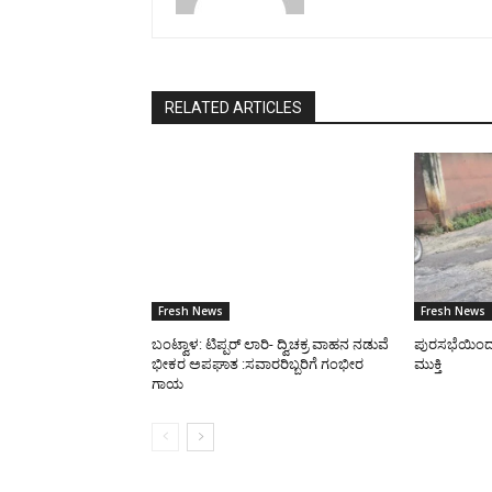
RELATED ARTICLES
Fresh News
Fresh News
ಬಂಟ್ವಾಳ: ಟಿಪ್ಪರ್ ಲಾರಿ- ದ್ವಿಚಕ್ರ ವಾಹನ ನಡುವೆ
ಪುರಸಭೆಯಿಂದ ರಸ
ಭೀಕರ ಅಪಘಾತ :ಸವಾರರಿಬ್ಬರಿಗೆ ಗಂಭೀರ
ಮುಕ್ತಿ
ಗಾಯ