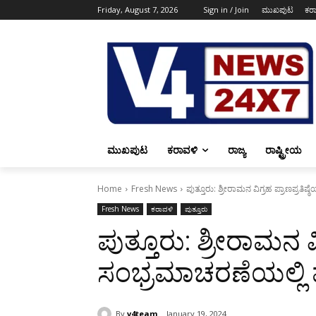
Friday, August 7, 2026
Sign in / Join
ಮುಖಪುಟ
ಕರ
ಮುಖಪುಟ
ಕರಾವಳಿ
ರಾಜ್ಯ
ರಾಷ್ಟ್ರೀಯ
Home
Fresh News
ಪುತ್ತೂರು: ಶ್ರೀರಾಮನ ವಿಗ್ರಹ ಪ್ರಾಣಪ್ರತಿಷ್
Fresh News
ಕರಾವಳಿ
ಪುತ್ತೂರು
ಪುತ್ತೂರು: ಶ್ರೀರಾಮನ ವಿ
ಸಂಭ್ರಮಾಚರಣೆಯಲ್ಲಿ ಪಾ
By
v4team
January 19, 2024