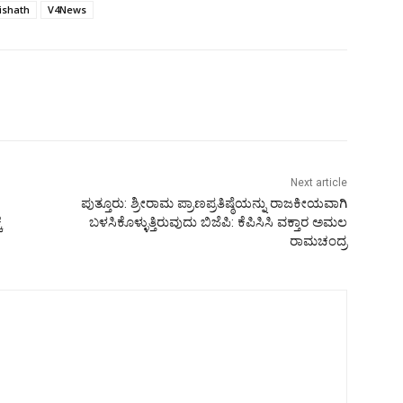
ishath
V4News
Next article
ಪುತ್ತೂರು: ಶ್ರೀರಾಮ ಪ್ರಾಣಪ್ರತಿಷ್ಠೆಯನ್ನು ರಾಜಕೀಯವಾಗಿ
ೆ
ಬಳಸಿಕೊಳ್ಳುತ್ತಿರುವುದು ಬಿಜೆಪಿ: ಕೆಪಿಸಿಸಿ ವಕ್ತಾರ ಅಮಲ
ರಾಮಚಂದ್ರ