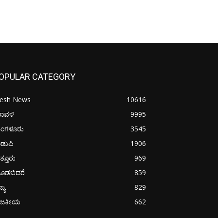
OPULAR CATEGORY
resh News
10616
ರಾವಳಿ
9995
ಂಗಳೂರು
3545
ಡುಪಿ
1906
ತ್ತೂರು
969
ೂಡಬಿದರೆ
859
ಜ್ಯ
829
ಾಜಕೀಯ
662