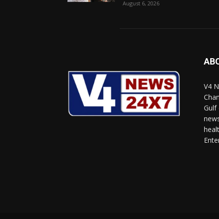
August 6, 2026
AB
V4 N
Chan
Gulf
news
heal
Ente