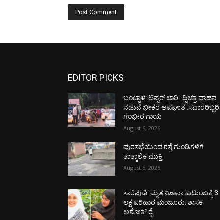
EDITOR PICKS
ಬಂಟ್ವಾಳ: ಟಿಪ್ಪರ್ ಲಾರಿ- ದ್ವಿಚಕ್ರ ವಾಹನ
ನಡುವೆ ಭೀಕರ ಅಪಘಾತ :ಸವಾರರಿಬ್ಬರಿ
ಗಂಭೀರ ಗಾಯ
August 6, 2026
ಪುರಸಭೆಯಿಂದ ರಸ್ತೆ ಗುಂಡಿಗಳಿಗೆ
ತಾತ್ಕಾಲಿಕ ಮುಕ್ತಿ
August 6, 2026
ಸಾರೆಪುಣಿ: ಮೃತ ನಿಶಾನಾ ಕುಟುಂಬಕ್ಕೆ 3
ಲಕ್ಷ ಪರಿಹಾರ ಮಂಜೂರು: ಶಾಸಕ
ಅಶೋಕ್ ರೈ