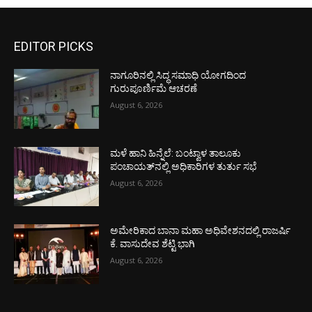
EDITOR PICKS
ನಾಗೂರಿನಲ್ಲಿ ಸಿದ್ಧ ಸಮಾಧಿ ಯೋಗದಿಂದ
ಗುರುಪೂರ್ಣಿಮೆ ಆಚರಣೆ
August 6, 2026
ಮಳೆ ಹಾನಿ ಹಿನ್ನೆಲೆ: ಬಂಟ್ವಾಳ ತಾಲೂಕು
ಪಂಚಾಯತ್‌ನಲ್ಲಿ ಅಧಿಕಾರಿಗಳ ತುರ್ತು ಸಭೆ
August 6, 2026
ಅಮೇರಿಕಾದ ಬಾನಾ ಮಹಾ ಅಧಿವೇಶನದಲ್ಲಿ ರಾಜರ್ಷಿ
ಕೆ. ವಾಸುದೇವ ಶೆಟ್ಟಿ ಭಾಗಿ
August 6, 2026