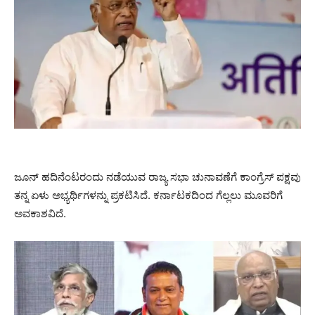
ಜೂನ್ ಹದಿನೆಂಟರಂದು ನಡೆಯುವ ರಾಜ್ಯ ಸಭಾ ಚುನಾವಣೆಗೆ ಕಾಂಗ್ರೆಸ್ ಪಕ್ಷವು
ತನ್ನ ಏಳು ಅಭ್ಯರ್ಥಿಗಳನ್ನು ಪ್ರಕಟಿಸಿದೆ. ಕರ್ನಾಟಕದಿಂದ ಗೆಲ್ಲಲು ಮೂವರಿಗೆ
ಅವಕಾಶವಿದೆ.