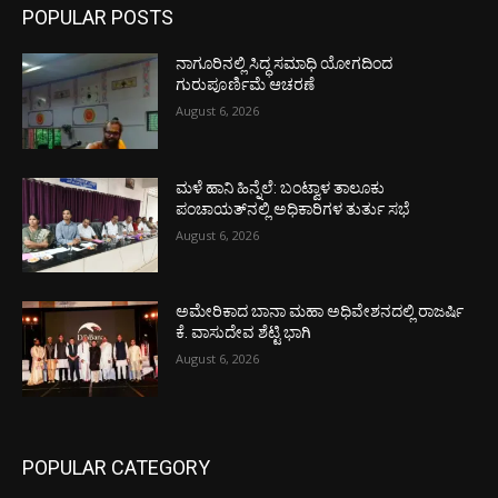
POPULAR POSTS
ನಾಗೂರಿನಲ್ಲಿ ಸಿದ್ಧ ಸಮಾಧಿ ಯೋಗದಿಂದ
ಗುರುಪೂರ್ಣಿಮೆ ಆಚರಣೆ
August 6, 2026
ಮಳೆ ಹಾನಿ ಹಿನ್ನೆಲೆ: ಬಂಟ್ವಾಳ ತಾಲೂಕು
ಪಂಚಾಯತ್‌ನಲ್ಲಿ ಅಧಿಕಾರಿಗಳ ತುರ್ತು ಸಭೆ
August 6, 2026
ಅಮೇರಿಕಾದ ಬಾನಾ ಮಹಾ ಅಧಿವೇಶನದಲ್ಲಿ ರಾಜರ್ಷಿ
ಕೆ. ವಾಸುದೇವ ಶೆಟ್ಟಿ ಭಾಗಿ
August 6, 2026
POPULAR CATEGORY