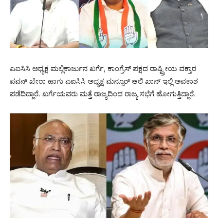
ಎಐಸಿಸಿ ಅಧ್ಯಕ್ಷ ಮಲ್ಲಿಕಾರ್ಜುನ ಖರ್ಗೆ, ಕಾಂಗ್ರೆಸ್ ಪಕ್ಷದ ರಾಷ್ಟ್ರೀಯ ವಕ್ತಾರ
ಪವನ್ ಖೇರಾ ಹಾಗು ಎಐಸಿಸಿ ಅಧ್ಯಕ್ಷ ಮನ್ಸೂರ್ ಆಲಿ ಖಾನ್ ಇಲ್ಲಿ ಅವಕಾಶ
ಪಡೆದಿದ್ದಾರೆ. ಖರ್ಗೆಯವರು ಮತ್ತೆ ರಾಜ್ಯದಿಂದ ರಾಜ್ಯ ಸಭೆಗೆ ಹೋಗುತ್ತಿದ್ದಾರೆ.