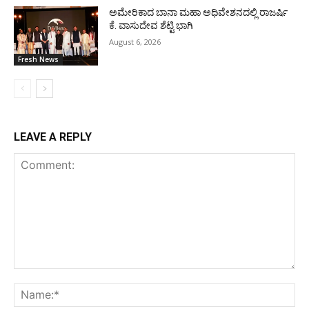
ಅಮೇರಿಕಾದ ಬಾನಾ ಮಹಾ ಅಧಿವೇಶನದಲ್ಲಿ ರಾಜರ್ಷಿ
ಕೆ. ವಾಸುದೇವ ಶೆಟ್ಟಿ ಭಾಗಿ
August 6, 2026
Fresh News
LEAVE A REPLY
Comment:
Na