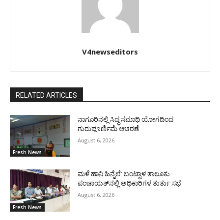
V4newseditors
RELATED ARTICLES
ನಾಗೂರಿನಲ್ಲಿ ಸಿದ್ಧ ಸಮಾಧಿ ಯೋಗದಿಂದ
ಗುರುಪೂರ್ಣಿಮೆ ಆಚರಣೆ
August 6, 2026
Fresh News
ಮಳೆ ಹಾನಿ ಹಿನ್ನೆಲೆ: ಬಂಟ್ವಾಳ ತಾಲೂಕು
ಪಂಚಾಯತ್‌ನಲ್ಲಿ ಅಧಿಕಾರಿಗಳ ತುರ್ತು ಸಭೆ
August 6, 2026
Fresh News