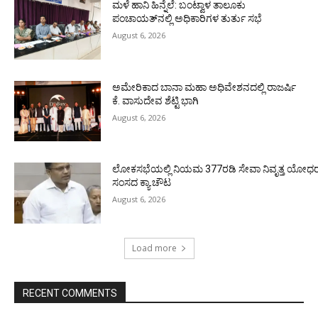
ಮಳೆ ಹಾನಿ ಹಿನ್ನೆಲೆ: ಬಂಟ್ವಾಳ ತಾಲೂಕು
ಪಂಚಾಯತ್‌ನಲ್ಲಿ ಅಧಿಕಾರಿಗಳ ತುರ್ತು ಸಭೆ
August 6, 2026
ಅಮೇರಿಕಾದ ಬಾನಾ ಮಹಾ ಅಧಿವೇಶನದಲ್ಲಿ ರಾಜರ್ಷಿ
ಕೆ. ವಾಸುದೇವ ಶೆಟ್ಟಿ ಭಾಗಿ
August 6, 2026
ಲೋಕಸಭೆಯಲ್ಲಿ ನಿಯಮ 377ರಡಿ ಸೇವಾ ನಿವೃತ್ತ ಯೋಧರ ಪ
ಸಂಸದ ಕ್ಯಾ.ಚೌಟ
August 6, 2026
Load more
RECENT COMMENTS