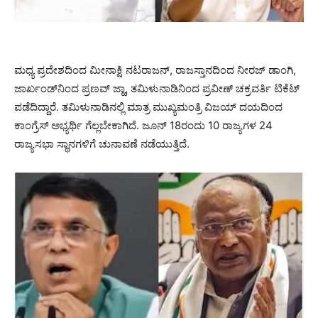
ಮಧ್ಯ ಪ್ರದೇಶದಿಂದ ಮೀನಾಕ್ಷಿ ನಟರಾಜನ್, ರಾಜಸ್ತಾನದಿಂದ ನೀರಜ್ ಡಾಂಗಿ,
ಜಾರ್ಖಂಡ್‌ನಿಂದ ಪ್ರಣವ್ ಜ್ಹಾ, ತಮಿಳುನಾಡಿನಿಂದ ಪ್ರವೀಣ್ ಚಕ್ರವರ್ತಿ ಟಿಕೆಟ್
ಪಡೆದಿದ್ದಾರೆ. ತಮಿಳುನಾಡಿನಲ್ಲಿ ಮಾತ್ರ ಮುಖ್ಯಮಂತ್ರಿ ವಿಜಯ್ ದಯದಿಂದ
ಕಾಂಗ್ರೆಸ್ ಅಭ್ಯರ್ಥಿ ಗೆಲ್ಲಬೇಕಾಗಿದೆ. ಜೂನ್ 18ರಂದು 10 ರಾಜ್ಯಗಳ 24
ರಾಜ್ಯಸಭಾ ಸ್ಥಾನಗಳಿಗೆ ಚುನಾವಣೆ ನಡೆಯುತ್ತಿದೆ.