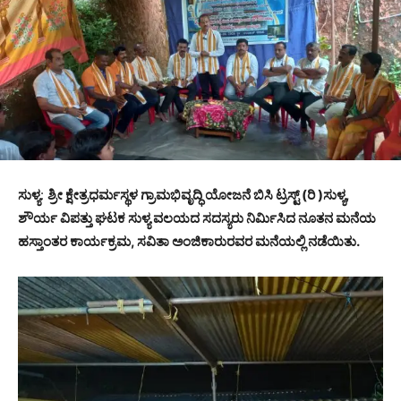
ಸುಳ್ಯ
:
ಶ್ರೀ ಕ್ಷೇತ್ರಧರ್ಮಸ್ಥಳ ಗ್ರಾಮಭಿವೃದ್ಧಿ ಯೋಜನೆ ಬಿಸಿ ಟ್ರಸ್ಟ್ (ರಿ )ಸುಳ್ಯ,
ಶೌರ್ಯ ವಿಪತ್ತು ಘಟಕ ಸುಳ್ಯ ವಲಯದ ಸದಸ್ಯರು ನಿರ್ಮಿಸಿದ ನೂತನ ಮನೆಯ
ಹಸ್ತಾಂತರ ಕಾರ್ಯಕ್ರಮ, ಸವಿತಾ ಅಂಜಿಕಾರುರವರ ಮನೆಯಲ್ಲಿ ನಡೆಯಿತು.