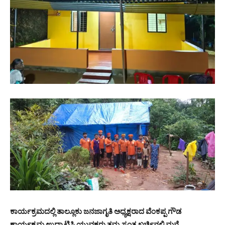
ಕಾರ್ಯಕ್ರಮದಲ್ಲಿ ತಾಲ್ಲೂಕು ಜನಜಾಗೃತಿ ಅಧ್ಯಕ್ಷರಾದ ವೆಂಕಪ್ಪ ಗೌಡ
ಕಾರ್ಯಕ್ರಮ ಉದ್ಘಾಟಿಸಿ ಯುವಕರು ತಮ್ಮ ಸ್ವಂತ ಖರ್ಚಿನಲ್ಲಿ ಮನೆ