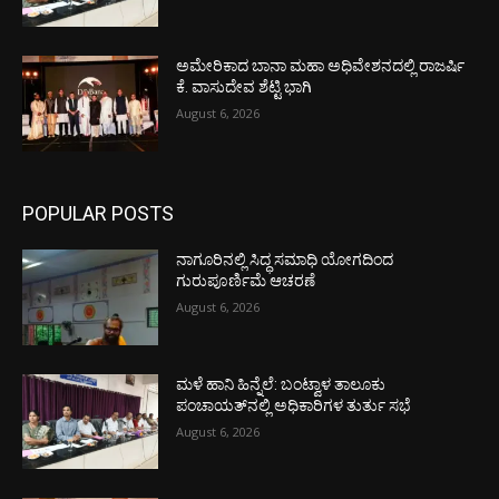
ಅಮೇರಿಕಾದ ಬಾನಾ ಮಹಾ ಅಧಿವೇಶನದಲ್ಲಿ ರಾಜರ್ಷಿ
ಕೆ. ವಾಸುದೇವ ಶೆಟ್ಟಿ ಭಾಗಿ
August 6, 2026
POPULAR POSTS
ನಾಗೂರಿನಲ್ಲಿ ಸಿದ್ಧ ಸಮಾಧಿ ಯೋಗದಿಂದ
ಗುರುಪೂರ್ಣಿಮೆ ಆಚರಣೆ
August 6, 2026
ಮಳೆ ಹಾನಿ ಹಿನ್ನೆಲೆ: ಬಂಟ್ವಾಳ ತಾಲೂಕು
ಪಂಚಾಯತ್‌ನಲ್ಲಿ ಅಧಿಕಾರಿಗಳ ತುರ್ತು ಸಭೆ
August 6, 2026