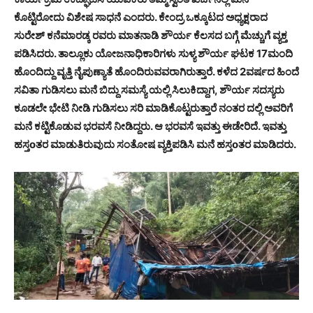
ಕೊಟ್ಟಿರೋದು ವಿಶೇಷ ಸಾಧನೆ ಎಂದರು. ಕೇಂದ್ರ ಒಕ್ಕೂಟದ ಅಧ್ಯಕ್ಷರಾದ
ಸುರೇಶ್ ಕನೆಮಾರಡ್ಕ ರವರು ಮಾತನಾಡಿ ಶೌರ್ಯ ಕೆಲಸದ ಬಗ್ಗೆ ಮೆಚ್ಚುಗೆ ವ್ಯಕ್ತ
ಪಡಿಸಿದರು. ತಾಲ್ಲೂಕು ಯೋಜನಾಧಿಕಾರಿಗಳು ಸುಳ್ಯ ಶೌರ್ಯ ಘಟಕ 17ಮಂದಿ
ಹೊಂದಿದ್ದು ವೃತ್ತಿ ನೈಪುಣ್ಯಾತೆ ಹೊಂದಿರುವವರಾಗಿರುತ್ತಾರೆ. ಕಳೆದ 2ವರ್ಷದ ಹಿಂದೆ
ಸವಿತಾ ಗುಡಿಸಲು ಮನೆ ಬಿದ್ದು ಸಮಸ್ಯೆ ಯಲ್ಲಿ ಸಿಲುಕಿದ್ದಾಗ, ಶೌರ್ಯ ಸದಸ್ಯರು
ಕೂಡಲೇ ಭೇಟಿ ನೀಡಿ ಗುಡಿಸಲು ಸರಿ ಮಾಡಿಕೊಟ್ಟರುತ್ತಾರೆ ನಂತರ ದಲ್ಲಿ ಅವರಿಗೆ
ಮನೆ ಕಟ್ಟಿಕೊಡುವ ಭರವಸೆ ನೀಡಿದ್ದರು. ಆ ಭರವಸೆ ಇವತ್ತು ಈಡೇರಿದೆ. ಇವತ್ತು
ಹಸ್ತoತರ ಮಾಡುತಿರುವುದು ಸಂತೋಷ ವ್ಯಕ್ತಿಪಡಿಸಿ ಮನೆ ಹಸ್ತoತರ ಮಾಡಿದರು.