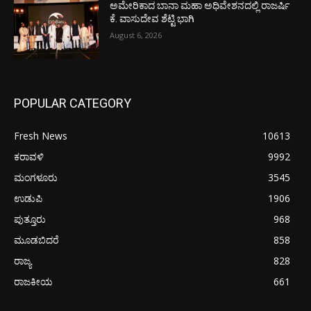
ಅಮೇರಿಕಾದ ಬಾನಾ ಮಹಾ ಅಧಿವೇಶನದಲ್ಲಿ ರಾಜರ್ಷಿ
ಕೆ. ವಾಸುದೇವ ಶೆಟ್ಟಿ ಭಾಗಿ
August 6, 2026
POPULAR CATEGORY
Fresh News
10613
ಕರಾವಳಿ
9992
ಮಂಗಳೂರು
3545
ಉಡುಪಿ
1906
ಪುತ್ತೂರು
968
ಮೂಡಬಿದರೆ
858
ರಾಜ್ಯ
828
ರಾಜಕೀಯ
661