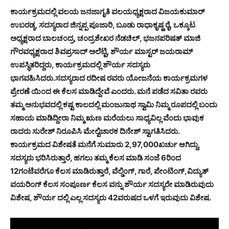
ಕಾರ್ಯಕ್ರಮದಲ್ಲಿ ವಲಯ ಜನಜಾಗೃತಿ ವಲಯಧ್ಯಕ್ಷರಾದ ವಿಜಯಕುಮಾರ್
ಉಬರಡ್ಕ, ಸದಸ್ಯರಾದ ಜಿನ್ನಪ್ಪ ಪೂಜಾರಿ, ಬೂಡು ರಾಧಾಕೃಷ್ಣ ರೈ, ಒಕ್ಕೂಟ
ಅಧ್ಯಕ್ಷರಾದ ಬಾಲಚಂದ್ರ, ಚಂದ್ರಶೇಖರ ನೆಡಚಿಲ್, ಭಜನಪರಿಷತ್ ಮಾಜಿ
ಗೌರವಧ್ಯಕ್ಷರಾದ ಶಿವಪ್ರಸಾದ್ ಅಲೆಟ್ಟಿ, ಶೌರ್ಯ ಮಾಸ್ಟರ್ ಜಯರಾಮ್
ಉಪಸ್ಥಿತರಿದ್ದರು, ಕಾರ್ಯಕ್ರಮದಲ್ಲಿ ಶೌರ್ಯ ಸದಸ್ಯರು
ಭಾಗವಹಿಸಿದರು.ಸದಸ್ಯರಾದ ರದೀಷ ರವರು ಯೋಜನೆಯ ಕಾರ್ಯಕ್ರಮಗಳ
ಪ್ರೇರಣೆ ಯಿಂದ ಈ ಕೆಲಸ ಮಾಡಿದ್ದೇವೆ ಎಂದರು. ಮನೆ ಪಡೆದ ಸವಿತಾ ರವರು
ತಮ್ಮ ಅನುಭವದಲ್ಲಿ ಕಷ್ಟ ಕಾಲದಲ್ಲಿ ಮಂಜುನಾಥ ಸ್ವಾಮಿ ನಿಮ್ಮ ರೂಪದಲ್ಲಿ ಬಂದು
ಸಹಾಯ ಮಾಡಿದ್ದೀರಾ ನಿಮ್ಮ ಋಣ ಮರೆಯಲು ಸಾಧ್ಯವಿಲ್ಲ ವೆಂದು ಭಾವುಕ
ರಾದರು ಸುರೇಶ್ ನಿರೂಪಿಸಿ ಮೇಲ್ವಿಚಾರಕ ದಿನೇಶ್ ಸ್ವಾಗತಿಸಿದರು.
ಕಾರ್ಯಕ್ರಮದ ವಿಶೇಷತೆ ಮನೆಗೆ ಸುಮಾರು 2,97,000ಖರ್ಚು ಆಗಿದ್ದು,
ಸದಸ್ಯರು ಭರಿಸಿರುತ್ತಾರೆ, ಹಗಲು ತಮ್ಮ ಕೆಲಸ ಮಾಡಿ ಸಂಜೆ 6ರಿಂದ
12ಗಂಟೆವರೆಗೂ ಕೆಲಸ ಮಾಡಿರುತ್ತಾರೆ, ವೆಲ್ಡಿಂಗ್, ಗಾರೆ, ಪೇಂಟಿಂಗ್,ವಿದ್ಯುತ್
ವಯರಿಂಗ್ ಕೆಲಸ ಸಂಪೂರ್ಣ ಕೆಲಸ ವನ್ನು ಶೌರ್ಯ ಸದಸ್ಯರೇ ಮಾಡಿರುವುದು
ವಿಶೇಷ, ಶೌರ್ಯ ದಲ್ಲಿ ಎಲ್ಲ ಸದಸ್ಯರು 42ವರುಷದ ಒಳಗೆ ಇರುವುದು ವಿಶೇಷ.