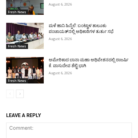
August 6, 2026
Fresh News
ಮಳೆ ಹಾನಿ ಹಿನ್ನೆಲೆ: ಬಂಟ್ವಾಳ ತಾಲೂಕು
ಪಂಚಾಯತ್‌ನಲ್ಲಿ ಅಧಿಕಾರಿಗಳ ತುರ್ತು ಸಭೆ
August 6, 2026
Fresh News
ಅಮೇರಿಕಾದ ಬಾನಾ ಮಹಾ ಅಧಿವೇಶನದಲ್ಲಿ ರಾಜರ್ಷಿ
ಕೆ. ವಾಸುದೇವ ಶೆಟ್ಟಿ ಭಾಗಿ
August 6, 2026
Fresh News
LEAVE A REPLY