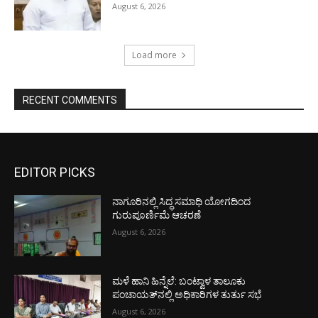
August 6, 2026
Load more
RECENT COMMENTS
EDITOR PICKS
ನಾಗೂರಿನಲ್ಲಿ ಸಿದ್ಧ ಸಮಾಧಿ ಯೋಗದಿಂದ
ಗುರುಪೂರ್ಣಿಮೆ ಆಚರಣೆ
August 6, 2026
ಮಳೆ ಹಾನಿ ಹಿನ್ನೆಲೆ: ಬಂಟ್ವಾಳ ತಾಲೂಕು
ಪಂಚಾಯತ್‌ನಲ್ಲಿ ಅಧಿಕಾರಿಗಳ ತುರ್ತು ಸಭೆ
August 6, 2026