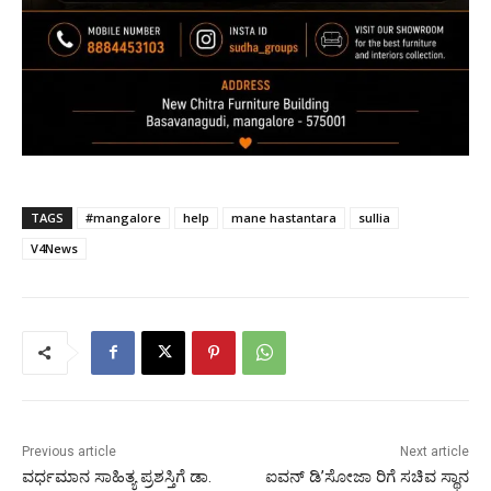
TAGS
#mangalore
help
mane hastantara
sullia
V4News
Previous article
Next article
ವರ್ಧಮಾನ ಸಾಹಿತ್ಯ ಪ್ರಶಸ್ತಿಗೆ ಡಾ.
ಐವನ್ ಡಿ’ಸೋಜಾ ರಿಗೆ ಸಚಿವ ಸ್ಥಾನ