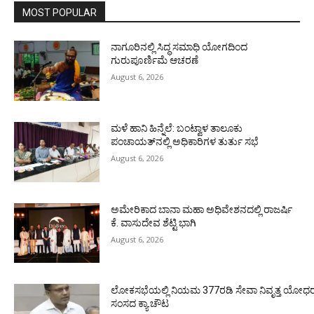
MOST POPULAR
ನಾಗೂರಿನಲ್ಲಿ ಸಿದ್ಧ ಸಮಾಧಿ ಯೋಗದಿಂದ
ಗುರುಪೂರ್ಣಿಮೆ ಆಚರಣೆ
August 6, 2026
ಮಳೆ ಹಾನಿ ಹಿನ್ನೆಲೆ: ಬಂಟ್ವಾಳ ತಾಲೂಕು
ಪಂಚಾಯತ್‌ನಲ್ಲಿ ಅಧಿಕಾರಿಗಳ ತುರ್ತು ಸಭೆ
August 6, 2026
ಅಮೇರಿಕಾದ ಬಾನಾ ಮಹಾ ಅಧಿವೇಶನದಲ್ಲಿ ರಾಜರ್ಷಿ
ಕೆ. ವಾಸುದೇವ ಶೆಟ್ಟಿ ಭಾಗಿ
August 6, 2026
ಲೋಕಸಭೆಯಲ್ಲಿ ನಿಯಮ 377ರಡಿ ಸೇವಾ ನಿವೃತ್ತ ಯೋಧರ ಪ
ಸಂಸದ ಕ್ಯಾ.ಚೌಟ