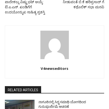
ಪಾದೇಕಲ್ಲು ವಿಷ್ಣು ಭಟ್ ಆಯ್ಕೆ:
ನೀಡುವಂತೆ ಬಿ.ಕೆ ಹರಿಪ್ರಸಾದ್ ಗೆ
ಟಿ.ಎ.ಎನ್. ಖಂಡಿಗೆಗೆ
ಕಥೊಲಿಕ್ ಸಭಾ ಮನವಿ
ಉದಯೋನ್ಮುಖ ಸಾಹಿತ್ಯ ಪ್ರಶಸ್ತಿ
V4newseditors
RELATED ARTICLES
ನಾಗೂರಿನಲ್ಲಿ ಸಿದ್ಧ ಸಮಾಧಿ ಯೋಗದಿಂದ
ಗುರುಪೂರ್ಣಿಮೆ ಆಚರಣೆ