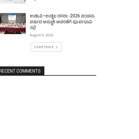
ಉಡುಪಿ–ಉಚ್ಚಿಲ ದಸರಾ -2026 ಪಂಚಮ
ವರ್ಷದ ಅದ್ಧೂರಿ ಆಚರಣೆಗೆ ಪೂರ್ವಭಾವಿ
ಸಭೆ
August 9, 2026
Load more
RECENT COMMENTS