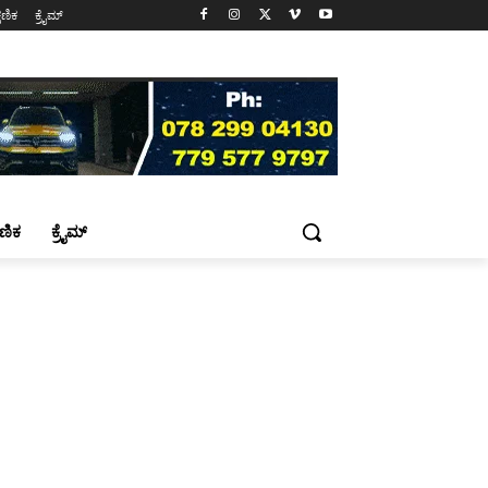
್ಷಣಿಕ
ಕ್ರೈಮ್
್ಷಣಿಕ
ಕ್ರೈಮ್