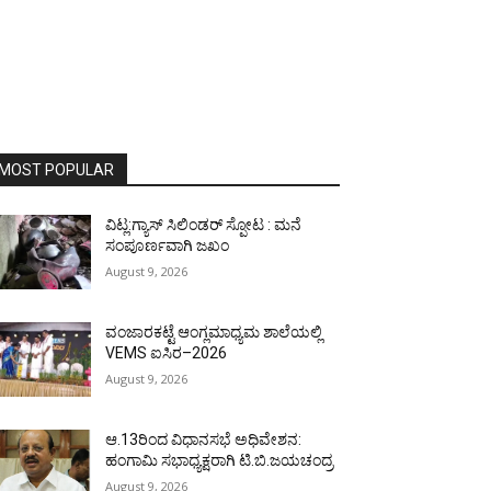
MOST POPULAR
ವಿಟ್ಲ:ಗ್ಯಾಸ್ ಸಿಲಿಂಡರ್ ಸ್ಪೋಟ : ಮನೆ
ಸಂಪೂರ್ಣವಾಗಿ ಜಖಂ
August 9, 2026
ವಂಜಾರಕಟ್ಟೆ ಆಂಗ್ಲಮಾಧ್ಯಮ ಶಾಲೆಯಲ್ಲಿ
VEMS ಐಸಿರ–2026
August 9, 2026
ಆ.13ರಿಂದ ವಿಧಾನಸಭೆ ಅಧಿವೇಶನ:
ಹಂಗಾಮಿ ಸಭಾಧ್ಯಕ್ಷರಾಗಿ ಟಿ.ಬಿ.ಜಯಚಂದ್ರ
August 9, 2026