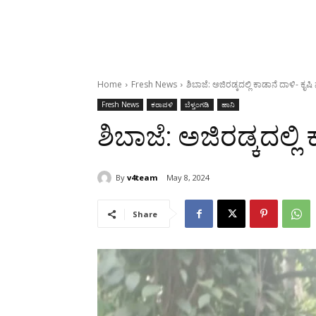
Home
Fresh News
ಶಿಬಾಜೆ: ಅಜಿರಡ್ಕದಲ್ಲಿ ಕಾಡಾನೆ ದಾಳಿ- ಕೃಷಿ
Fresh News
ಕರಾವಳಿ
ಬೆಳ್ತಂಗಡಿ
ಹಾನಿ
ಶಿಬಾಜೆ: ಅಜಿರಡ್ಕದಲ್ಲಿ
By
v4team
May 8, 2024
Share