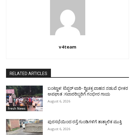
v4team
RELATED ARTICLES
ಬಂಟ್ವಾಳ: ಟಿಪ್ಪರ್ ಲಾರಿ- ದ್ವಿಚಕ್ರ ವಾಹನ ನಡುವೆ ಭೀಕರ
ಅಪಘಾತ :ಸವಾರರಿಬ್ಬರಿಗೆ ಗಂಭೀರ ಗಾಯ
August 6, 2026
Fresh News
ಪುರಸಭೆಯಿಂದ ರಸ್ತೆ ಗುಂಡಿಗಳಿಗೆ ತಾತ್ಕಾಲಿಕ ಮುಕ್ತಿ
August 6, 2026