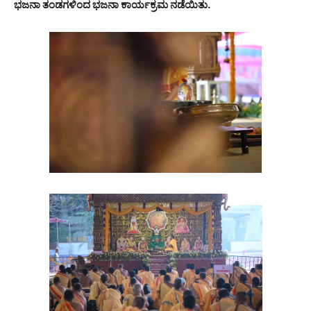
ಭಜನಾ ತಂಡಗಳಿಂದ ಭಜನಾ ಕಾರ್ಯಕ್ರಮ ನಡೆಯಿತು.