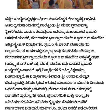
ಹೆಚ್ಚಿನ ಸಂಖ್ಯೆಯಲ್ಲಿ ಭಕ್ತರು ಶ್ರೀ ಉಮಾಮಹೇಶ್ವರ ದೇವಸ್ಥಾನಕ್ಕೆ ಆಗಮಿಸಿ
ಅತಿರುದ್ರ ಮಹಾಯಾಗದಲ್ಲಿ ಪಾಲ್ಗೊಂಡು ಶ್ರೀ ದೇವರ ಪ್ರಸಾದವನ್ನು
ಸ್ವೀಕರಿಸಿದರು. ಇಂದು ನಡೆಯುತ್ತಿರುವ ಅತಿರುದ್ರ ಮಹಾಯಾಗದ ಪ್ರಮುಖ
ಆಕರ್ಷಣೆಯೆಂದರೆ, ವೆಲ್‌ಕಾಮ್‌ಗ್ರೂಪ್ ಗ್ರಾಜುಯೇಟ್ ಸ್ಕೂಲ್ ಆಫ್ ಹೋಟೆಲ್
ಅಡ್ಮಿನಿಸ್ಟ್ರೇಷನ್ ವಿದ್ಯಾರ್ಥಿಗಳು ಸ್ವಯಂ ಸೇವಕರಾಗಿ ಮಹಾಯಾಗದ
ಅನ್ನಸಂತರ್ಪಣೆ ಕಾರ್ಯದಲ್ಲಿ ತಮ್ಮನ್ನು ತಾವು ತೊಡಗಿಸಿಕೊಂಡಿರುವುದು.
ವೆಲ್‌ಕಾಮ್‌ಗ್ರೂಪ್ ಗ್ರಾಜುಯೇಟ್ ಸ್ಕೂಲ್ ಆಫ್ ಹೋಟೆಲ್ ಅಡ್ಮಿನಿಸ್ಟ್ರೇಷನ್
(ಡಬ್ಲ್ಯೂ ಜಿ ಎಸ್ ಎಚ್ ಎ), ಮಾಹೆ, ಮಣಿಪಾಲವು ಭಾರತದ ಪ್ರಮುಖ
ಸಂಸ್ಥೆಗಳಲ್ಲಿ ಒಂದಾಗಿದೆ. ಇಲ್ಲಿ ವಿದ್ಯಾರ್ಥಿಗಳಿಗೆ ಆತಿಥ್ಯ ಶಿಕ್ಷಣವನ್ನು
ನೀಡಲಾಗುತ್ತದೆ. ಈ ವಿದ್ಯಾರ್ಥಿಗಳು ಶಿವಪಾಡಿ ಶ್ರೀ ಉಮಾಮಹೇಶ್ವರ
ದೇವಸ್ಥಾನದಲ್ಲಿ ನಡೆಯುತ್ತಿರುವ ಅತಿರುದ್ರ ಮಹಾಯಾಗದ ಮೂರನೇ ದಿನದಂದು
ಜನರಿಗೆ ಆಹಾರವನ್ನು ಬಡಿಸುವಲ್ಲಿ, ದೇವಾಲಯದ ಸೇವಾ ಕರ್ತವ್ಯದಲ್ಲಿ
ಭಾಗವಹಿಸಿದ್ದಾರೆ. ಸ್ವಾಗತ ಸಮಿತಿ, ಪ್ರಸಾದ ಸಮಿತಿ ಮತ್ತು ಸಾಂಸ್ಕೃತಿಕ
ಸಮಿತಿಯಂತಹ ವಿವಿಧ ಸಮಿತಿಗಳಲ್ಲಿ ಸ್ವಯಂ ಸೇವಕರಾಗಿ ಜನರಿಗೆ
ಮಾರ್ಗದರ್ಶನ ನೀಡಿದ್ದಾರೆ. ಮಾರ್ಚ್ 05, 2023 ರವರೆಗೆ ನಡೆಯಲಿರುವ