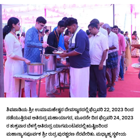
ಶಿವಪಾಡಿಯ ಶ್ರೀ ಉಮಾಮಹೇಶ್ವರ ದೇವಸ್ಥಾನದಲ್ಲಿ ಫೆಬ್ರವರಿ 22, 2023 ರಿಂದ
ನಡೆಯುತ್ತಿರುವ ಅತಿರುದ್ರ ಮಹಾಯಾಗದ, ಮೂರನೇ ದಿನ ಫೆಬ್ರವರಿ 24, 2023
ರ ಶುಕ್ರವಾರ ಬೆಳಗ್ಗೆ ಅತಿರುದ್ರ ಯಾಗಮಂಟಪದಲ್ಲಿ ಋತ್ವಿಜರಿಂದ
ಮಹಾನ್ಯಾಸಪೂರ್ವಕ ಶ್ರೀ ರುದ್ರ ಪುರಶ್ಚರಣ ನೆರವೇರಿತು. ಮಧ್ಯಾಹ್ನ ಸ್ಥಳೀಯ