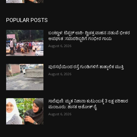
POPULAR POSTS
ಬಂಟ್ವಾಳ: ಟಿಪ್ಪರ್ ಲಾರಿ- ದ್ವಿಚಕ್ರ ವಾಹನ ನಡುವೆ ಭೀಕರ
ಅಪಘಾತ :ಸವಾರರಿಬ್ಬರಿಗೆ ಗಂಭೀರ ಗಾಯ
August 6, 2026
ಪುರಸಭೆಯಿಂದ ರಸ್ತೆ ಗುಂಡಿಗಳಿಗೆ ತಾತ್ಕಾಲಿಕ ಮುಕ್ತಿ
August 6, 2026
ಸಾರೆಪುಣಿ: ಮೃತ ನಿಶಾನಾ ಕುಟುಂಬಕ್ಕೆ 3 ಲಕ್ಷ ಪರಿಹಾರ
ಮಂಜೂರು: ಶಾಸಕ ಅಶೋಕ್ ರೈ
August 6, 2026