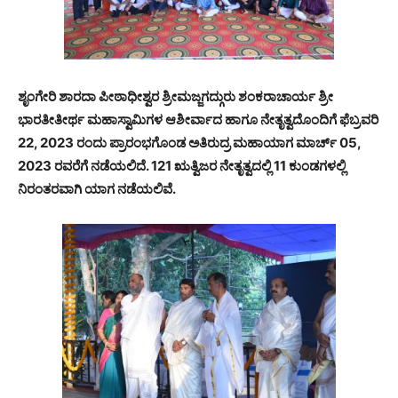
ಶೃಂಗೇರಿ ಶಾರದಾ ಪೀಠಾಧೀಶ್ವರ ಶ್ರೀಮಜ್ಜಗದ್ಗುರು ಶಂಕರಾಚಾರ್ಯ ಶ್ರೀ
ಭಾರತೀತೀರ್ಥ ಮಹಾಸ್ವಾಮಿಗಳ ಆಶೀರ್ವಾದ ಹಾಗೂ ನೇತೃತ್ವದೊಂದಿಗೆ ಫೆಬ್ರವರಿ
22, 2023 ರಂದು ಪ್ರಾರಂಭಗೊಂಡ ಅತಿರುದ್ರ ಮಹಾಯಾಗ ಮಾರ್ಚ್ 05,
2023 ರವರೆಗೆ ನಡೆಯಲಿದೆ. 121 ಋತ್ವಿಜರ ನೇತೃತ್ವದಲ್ಲಿ 11 ಕುಂಡಗಳಲ್ಲಿ
ನಿರಂತರವಾಗಿ ಯಾಗ ನಡೆಯಲಿವೆ.