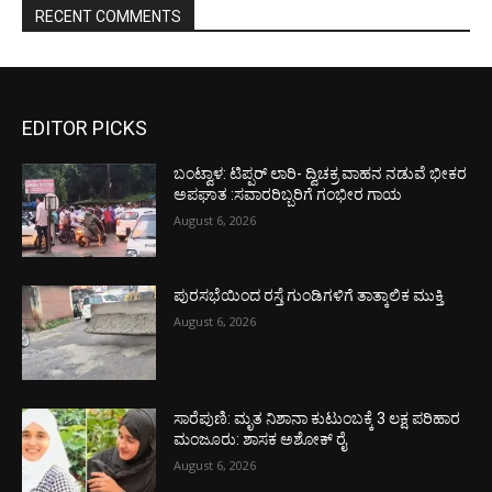
RECENT COMMENTS
EDITOR PICKS
ಬಂಟ್ವಾಳ: ಟಿಪ್ಪರ್ ಲಾರಿ- ದ್ವಿಚಕ್ರ ವಾಹನ ನಡುವೆ ಭೀಕರ
ಅಪಘಾತ :ಸವಾರರಿಬ್ಬರಿಗೆ ಗಂಭೀರ ಗಾಯ
August 6, 2026
ಪುರಸಭೆಯಿಂದ ರಸ್ತೆ ಗುಂಡಿಗಳಿಗೆ ತಾತ್ಕಾಲಿಕ ಮುಕ್ತಿ
August 6, 2026
ಸಾರೆಪುಣಿ: ಮೃತ ನಿಶಾನಾ ಕುಟುಂಬಕ್ಕೆ 3 ಲಕ್ಷ ಪರಿಹಾರ
ಮಂಜೂರು: ಶಾಸಕ ಅಶೋಕ್ ರೈ
August 6, 2026