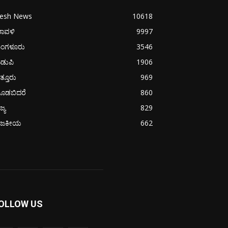
resh News
10618
ರಾವಳಿ
9997
ಂಗಳೂರು
3546
ಡುಪಿ
1906
ತ್ತೂರು
969
ೂಡಬಿದರೆ
860
ಜ್ಯ
829
ಾಜಕೀಯ
662
OLLOW US