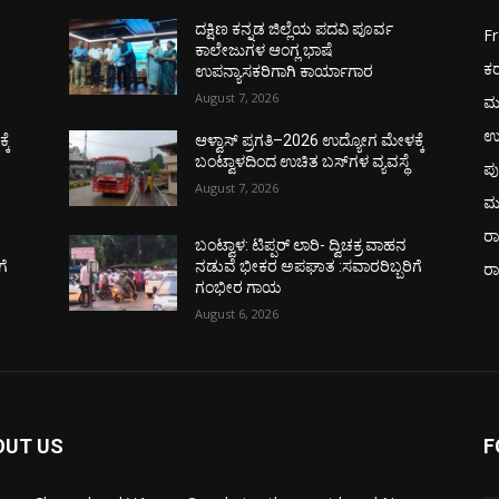
ದಕ್ಷಿಣ ಕನ್ನಡ ಜಿಲ್ಲೆಯ ಪದವಿ ಪೂರ್ವ
F
ಕಾಲೇಜುಗಳ ಆಂಗ್ಲ ಭಾಷೆ
ಕ
ಉಪನ್ಯಾಸಕರಿಗಾಗಿ ಕಾರ್ಯಾಗಾರ
August 7, 2026
ಮ
ಉ
ಕೆ
ಆಳ್ವಾಸ್ ಪ್ರಗತಿ–2026 ಉದ್ಯೋಗ ಮೇಳಕ್ಕೆ
ಬಂಟ್ವಾಳದಿಂದ ಉಚಿತ ಬಸ್‌ಗಳ ವ್ಯವಸ್ಥೆ
ಪು
August 7, 2026
ಮ
ರಾ
ಬಂಟ್ವಾಳ: ಟಿಪ್ಪರ್ ಲಾರಿ- ದ್ವಿಚಕ್ರ ವಾಹನ
ಗೆ
ನಡುವೆ ಭೀಕರ ಅಪಘಾತ :ಸವಾರರಿಬ್ಬರಿಗೆ
ರ
ಗಂಭೀರ ಗಾಯ
August 6, 2026
OUT US
F