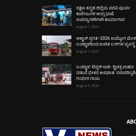
ದಕ್ಷಿಣ ಕನ್ನಡ ಜಿಲ್ಲೆಯ ಪದವಿ ಪೂರ್ವ
ಕಾಲೇಜುಗಳ ಆಂಗ್ಲ ಭಾಷೆ
ಉಪನ್ಯಾಸಕರಿಗಾಗಿ ಕಾರ್ಯಾಗಾರ
August 7, 2026
ಆಳ್ವಾಸ್ ಪ್ರಗತಿ–2026 ಉದ್ಯೋಗ ಮೇಳಕ್
ಬಂಟ್ವಾಳದಿಂದ ಉಚಿತ ಬಸ್‌ಗಳ ವ್ಯವಸ್ಥೆ
August 7, 2026
ಬಂಟ್ವಾಳ: ಟಿಪ್ಪರ್ ಲಾರಿ- ದ್ವಿಚಕ್ರ ವಾಹನ
ನಡುವೆ ಭೀಕರ ಅಪಘಾತ :ಸವಾರರಿಬ್ಬರಿ
ಗಂಭೀರ ಗಾಯ
August 6, 2026
AB