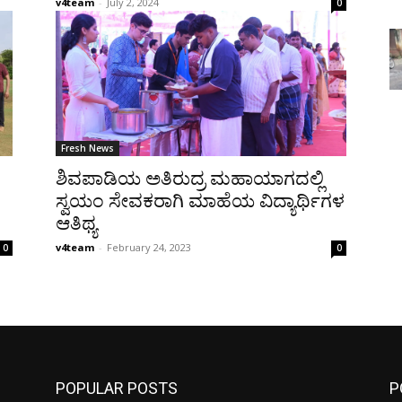
v4team
-
July 2, 2024
0
Fresh News
ಶಿವಪಾಡಿಯ ಅತಿರುದ್ರ ಮಹಾಯಾಗದಲ್ಲಿ
ಸ್ವಯಂ ಸೇವಕರಾಗಿ ಮಾಹೆಯ ವಿದ್ಯಾರ್ಥಿಗಳ
ಆತಿಥ್ಯ
v4team
-
February 24, 2023
0
0
POPULAR POSTS
P