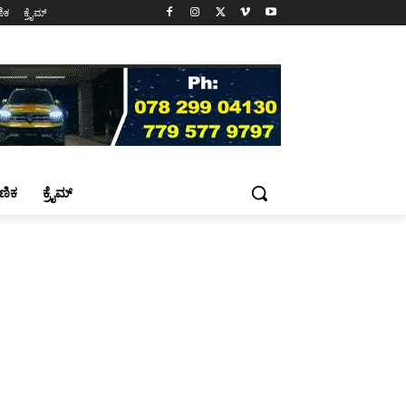
ಷಣಿಕ
ಕ್ರೈಮ್
್ಷಣಿಕ
ಕ್ರೈಮ್