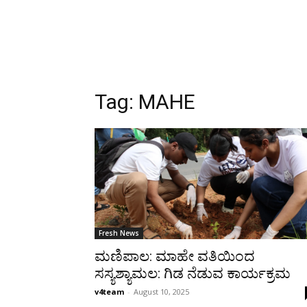
Tag:
MAHE
Fresh News
ಮಣಿಪಾಲ: ಮಾಹೇ ವತಿಯಿಂದ
ಸಸ್ಯಶ್ಯಾಮಲ: ಗಿಡ ನೆಡುವ ಕಾರ್ಯಕ್ರಮ
v4team
-
August 10, 2025