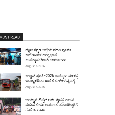
MOST READ
ದಕ್ಷಿಣ ಕನ್ನಡ ಜಿಲ್ಲೆಯ ಪದವಿ ಪೂರ್ವ
ಕಾಲೇಜುಗಳ ಆಂಗ್ಲ ಭಾಷೆ
ಉಪನ್ಯಾಸಕರಿಗಾಗಿ ಕಾರ್ಯಾಗಾರ
August 7, 2026
ಆಳ್ವಾಸ್ ಪ್ರಗತಿ–2026 ಉದ್ಯೋಗ ಮೇಳಕ್ಕೆ
ಬಂಟ್ವಾಳದಿಂದ ಉಚಿತ ಬಸ್‌ಗಳ ವ್ಯವಸ್ಥೆ
August 7, 2026
ಬಂಟ್ವಾಳ: ಟಿಪ್ಪರ್ ಲಾರಿ- ದ್ವಿಚಕ್ರ ವಾಹನ
ನಡುವೆ ಭೀಕರ ಅಪಘಾತ :ಸವಾರರಿಬ್ಬರಿಗೆ
ಗಂಭೀರ ಗಾಯ