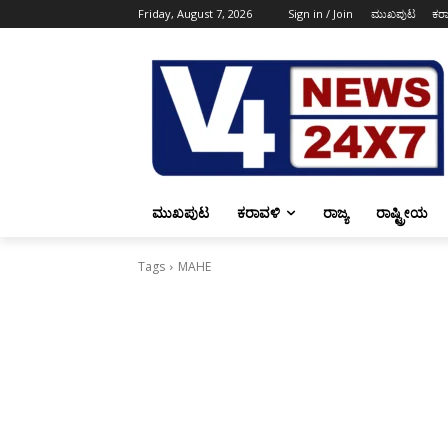
Friday, August 7, 2026
Sign in / Join
ಮುಖಪುಟ
ಕರ
ಮುಖಪುಟ
ಕರಾವಳಿ
ರಾಜ್ಯ
ರಾಷ್ಟ್ರೀಯ
Tags
MAHE