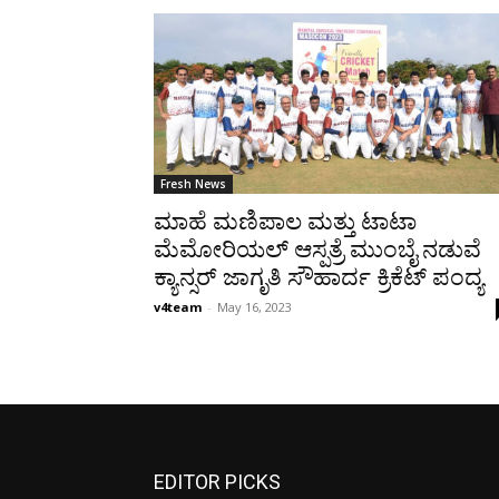
Fresh News
ಮಾಹೆ ಮಣಿಪಾಲ ಮತ್ತು ಟಾಟಾ
ಮೆಮೋರಿಯಲ್ ಆಸ್ಪತ್ರೆ ಮುಂಬೈ ನಡುವೆ
ಕ್ಯಾನ್ಸರ್ ಜಾಗೃತಿ ಸೌಹಾರ್ದ ಕ್ರಿಕೆಟ್ ಪಂದ್ಯ
v4team
-
May 16, 2023
EDITOR PICKS