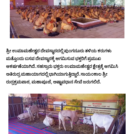
ಶ್ರೀ ಉಮಾಮಹೇಶ್ವರ ದೇವಸ್ಥಾನದಲ್ಲಿ ಪುಂಗನೂರು ತಳಿಯ ಕರುಗಳು
ಮತ್ತೊಂದು ಬಸವ ದೇವಸ್ಥಾನಕ್ಕೆ ಆಗಮಿಸುವ ಭಕ್ತರಿಗೆ ಪ್ರಮುಖ
ಆಕರ್ಷಣೆಯಾಗಿದೆ. ಸಹಸ್ರಾರು ಭಕ್ತರು ಉಮಾಮಹೇಶ್ವರ ಕ್ಷೇತ್ರಕ್ಕೆ ಆಗಮಿಸಿ
ಅತಿರುದ್ರ ಮಹಾಯಾಗದಲ್ಲಿ ಭಾಗಿಯಾಗುತ್ತಿದ್ದಾರೆ.
ಸಾಯಂಕಾಲ ಶ್ರೀ
ರುದ್ರಕ್ರಮಪಾಠ, ಮಹಾಪೂಜೆ, ಅಷ್ಟಾವಧಾನ ಸೇವೆ ಜರುಗಲಿದೆ.