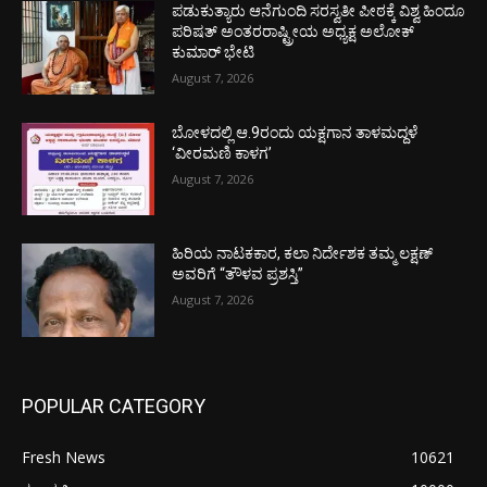
ಪಡುಕುತ್ಯಾರು ಆನೆಗುಂದಿ ಸರಸ್ವತೀ ಪೀಠಕ್ಕೆ ವಿಶ್ವ ಹಿಂದೂ
ಪರಿಷತ್ ಅಂತರರಾಷ್ಟ್ರೀಯ ಅಧ್ಯಕ್ಷ ಅಲೋಕ್
ಕುಮಾರ್ ಭೇಟಿ
August 7, 2026
ಬೋಳದಲ್ಲಿ ಆ.9ರಂದು ಯಕ್ಷಗಾನ ತಾಳಮದ್ದಳೆ
‘ವೀರಮಣಿ ಕಾಳಗ’
August 7, 2026
ಹಿರಿಯ ನಾಟಕಕಾರ, ಕಲಾ ನಿರ್ದೇಶಕ ತಮ್ಮ ಲಕ್ಷಣ್
ಅವರಿಗೆ “ತೌಳವ ಪ್ರಶಸ್ತಿ”
August 7, 2026
POPULAR CATEGORY
Fresh News
10621