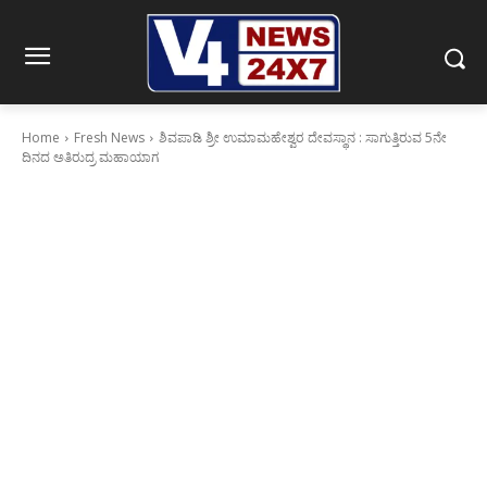
Home
Fresh News
ಶಿವಪಾಡಿ ಶ್ರೀ ಉಮಾಮಹೇಶ್ವರ ದೇವಸ್ಥಾನ : ಸಾಗುತ್ತಿರುವ 5ನೇ
ದಿನದ ಅತಿರುದ್ರ ಮಹಾಯಾಗ