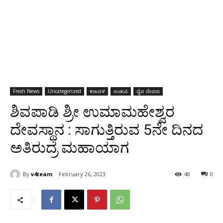
Fresh News
Uncategorized
ಕರಾವಳಿ
ಉಡುಪಿ
ದೈವ ದೇವರು
ಶಿವಪಾಡಿ ಶ್ರೀ ಉಮಾಮಹೇಶ್ವರ
ದೇವಸ್ಥಾನ : ಸಾಗುತ್ತಿರುವ 5ನೇ ದಿನದ
ಅತಿರುದ್ರ ಮಹಾಯಾಗ
By
v4team
February 26, 2023
48
0