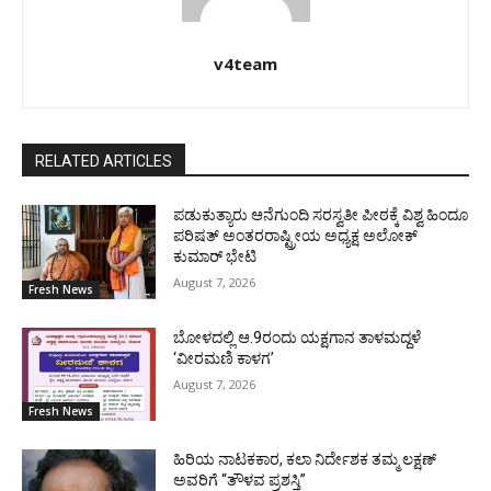
v4team
RELATED ARTICLES
ಪಡುಕುತ್ಯಾರು ಆನೆಗುಂದಿ ಸರಸ್ವತೀ ಪೀಠಕ್ಕೆ ವಿಶ್ವ ಹಿಂದೂ
ಪರಿಷತ್ ಅಂತರರಾಷ್ಟ್ರೀಯ ಅಧ್ಯಕ್ಷ ಅಲೋಕ್
ಕುಮಾರ್ ಭೇಟಿ
August 7, 2026
Fresh News
ಬೋಳದಲ್ಲಿ ಆ.9ರಂದು ಯಕ್ಷಗಾನ ತಾಳಮದ್ದಳೆ
‘ವೀರಮಣಿ ಕಾಳಗ’
August 7, 2026
Fresh News
ಹಿರಿಯ ನಾಟಕಕಾರ, ಕಲಾ ನಿರ್ದೇಶಕ ತಮ್ಮ ಲಕ್ಷಣ್
ಅವರಿಗೆ “ತೌಳವ ಪ್ರಶಸ್ತಿ”