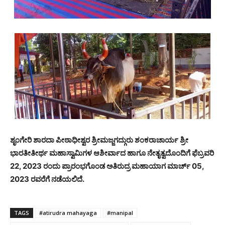
ಶೃಂಗೇರಿ ಶಾರದಾ ಪೀಠಾಧೀಶ್ವರ ಶ್ರೀಮಜ್ಜಗದ್ಗುರು ಶಂಕರಾಚಾರ್ಯ ಶ್ರೀ
ಭಾರತೀತೀರ್ಥ ಮಹಾಸ್ವಾಮಿಗಳ ಆಶೀರ್ವಾದ ಹಾಗೂ ನೇತೃತ್ವದೊಂದಿಗೆ ಫೆಬ್ರವರಿ
22, 2023 ರಂದು ಪ್ರಾರಂಭಗೊಂಡ ಅತಿರುದ್ರ ಮಹಾಯಾಗ ಮಾರ್ಚ್ 05,
2023 ರವರೆಗೆ ನಡೆಯಲಿದೆ.
TAGS
#atirudra mahayaga
#manipal