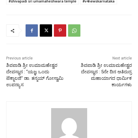
#shivapadi sri umamaheshwara temple
#v4newskarnataka
Previous article
Next article
ಶಿವಪಾಡಿ ಶ್ರೀ ಉಮಾಮಹೇಶ್ವರ
ಶಿವಪಾಡಿ ಶ್ರೀ ಉಮಾಮಹೇಶ್ವರ
ದೇವಸ್ಥಾನ : “ಯಜ್ಞ ಒಂದು
ದೇವಸ್ಥಾನ : 5ನೇ ದಿನ ಅತಿರುದ್ರ
ಟೆಕ್ನಾಲಜಿ” ಡಾ. ತನ್ಮಯ್ ಗೋಸ್ವಾಮಿ
ಮಹಾಯಾಗದ ಧಾರ್ಮಿಕ
ಉಪನ್ಯಾಸ
ಕಾರ್ಯಗಳು