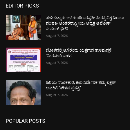
EDITOR PICKS
ಪಡುಕುತ್ಯಾರು ಆನೆಗುಂದಿ ಸರಸ್ವತೀ ಪೀಠಕ್ಕೆ ವಿಶ್ವ ಹಿಂದೂ
ಪರಿಷತ್ ಅಂತರರಾಷ್ಟ್ರೀಯ ಅಧ್ಯಕ್ಷ ಅಲೋಕ್
ಕುಮಾರ್ ಭೇಟಿ
August 7, 2026
ಬೋಳದಲ್ಲಿ ಆ.9ರಂದು ಯಕ್ಷಗಾನ ತಾಳಮದ್ದಳೆ
‘ವೀರಮಣಿ ಕಾಳಗ’
August 7, 2026
ಹಿರಿಯ ನಾಟಕಕಾರ, ಕಲಾ ನಿರ್ದೇಶಕ ತಮ್ಮ ಲಕ್ಷಣ್
ಅವರಿಗೆ “ತೌಳವ ಪ್ರಶಸ್ತಿ”
August 7, 2026
POPULAR POSTS