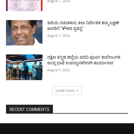
August 7, 2026
ಹಿರಿಯ ನಾಟಕಕಾರ, ಕಲಾ ನಿರ್ದೇಶಕ ತಮ್ಮ ಲಕ್ಷಣ್
ಅವರಿಗೆ “ತೌಳವ ಪ್ರಶಸ್ತಿ”
August 7, 2026
ದಕ್ಷಿಣ ಕನ್ನಡ ಜಿಲ್ಲೆಯ ಪದವಿ ಪೂರ್ವ ಕಾಲೇಜುಗಳ
ಆಂಗ್ಲ ಭಾಷೆ ಉಪನ್ಯಾಸಕರಿಗಾಗಿ ಕಾರ್ಯಾಗಾರ
August 7, 2026
Load more
RECENT COMMENTS