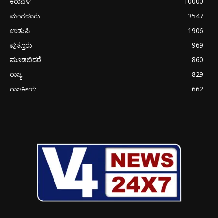
ಕರಾವಳಿ
10000
ಮಂಗಳೂರು
3547
ಉಡುಪಿ
1906
ಪುತ್ತೂರು
969
ಮೂಡಬಿದರೆ
860
ರಾಜ್ಯ
829
ರಾಜಕೀಯ
662