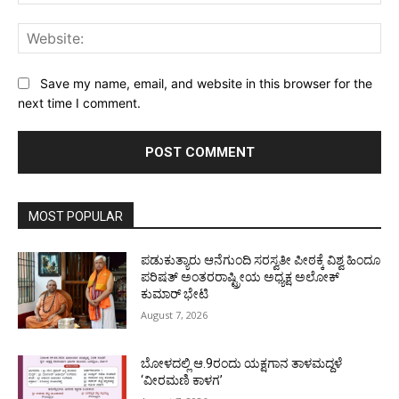
Web
Save my name, email, and website in this browser for the
next time I comment.
MOST POPULAR
ಪಡುಕುತ್ಯಾರು ಆನೆಗುಂದಿ ಸರಸ್ವತೀ ಪೀಠಕ್ಕೆ ವಿಶ್ವ ಹಿಂದೂ
ಪರಿಷತ್ ಅಂತರರಾಷ್ಟ್ರೀಯ ಅಧ್ಯಕ್ಷ ಅಲೋಕ್
ಕುಮಾರ್ ಭೇಟಿ
August 7, 2026
ಬೋಳದಲ್ಲಿ ಆ.9ರಂದು ಯಕ್ಷಗಾನ ತಾಳಮದ್ದಳೆ
‘ವೀರಮಣಿ ಕಾಳಗ’