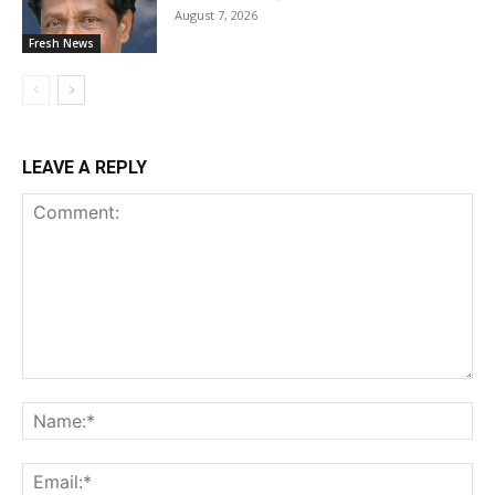
August 7, 2026
Fresh News
LEAVE A REPLY
Comment:
Na
Ema