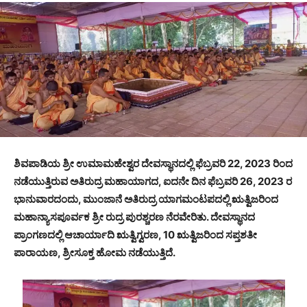
ಶಿವಪಾಡಿಯ ಶ್ರೀ ಉಮಾಮಹೇಶ್ವರ ದೇವಸ್ಥಾನದಲ್ಲಿ ಫೆಬ್ರವರಿ 22, 2023 ರಿಂದ
ನಡೆಯುತ್ತಿರುವ ಅತಿರುದ್ರ ಮಹಾಯಾಗದ, ಐದನೇ ದಿನ ಫೆಬ್ರವರಿ 26, 2023 ರ
ಭಾನುವಾರದಂದು, ಮುಂಜಾನೆ ಅತಿರುದ್ರ ಯಾಗಮಂಟಪದಲ್ಲಿ ಋತ್ವಿಜರಿಂದ
ಮಹಾನ್ಯಾಸಪೂರ್ವಕ ಶ್ರೀ ರುದ್ರ ಪುರಶ್ಚರಣ ನೆರವೇರಿತು. ದೇವಸ್ಥಾನದ
ಪ್ರಾಂಗಣದಲ್ಲಿ ಆಚಾರ್ಯಾದಿ ಋತ್ವಿಗ್ವರಣ, 10 ಋತ್ವಿಜರಿಂದ ಸಪ್ತಶತೀ
ಪಾರಾಯಣ, ಶ್ರೀಸೂಕ್ತ ಹೋಮ ನಡೆಯುತ್ತಿದೆ.